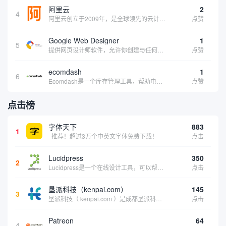
阿里云
2
4
阿里云创立于2009年，是全球领先的云计算及人工智能科技公司，致力于以在线公共服务的方式，提供安全、可靠的计算和数据处理能力，让计算和人工智能成为普惠科技。阿里云服务着制造、金融、政务、交通、医疗、电信、能源等众多领域的企业，包括中国联通、...
点赞
Google Web Designer
1
5
提供网页设计师软件，允许你创建与任何设备兼容的、有吸引力的HTML5网站。它具有预编程的网页组件、事件和页面、简单场景动画、3D内容创建、内容创建工具和谷歌集成等功能。内容创建工具包括形状和笔工具、标签工具和梯度编辑工具。
点赞
ecomdash
1
6
Ecomdash是一个库存管理工具，帮助电子商务企业主实现在线运营的自动化。这个工具使在线零售商有能力将与库存、运输和产品上市有关的繁琐任务自动化。卖家可以从一个方便的仪表盘上管理各种多渠道功能。
点赞
点击榜
字体天下
883
1
推荐！超过3万个中英文字体免费下载！
点击
Lucidpress
350
2
Lucidpress是一个在线设计工具，可以帮助你快速创建专业的、令人惊叹的数字视觉内容，只需点击一个按钮就可以在线发布、打印或通过社交媒体分享。现在就下载，从试用版开始，让你看起来和感觉像个设计天才。
点击
垦派科技（kenpai.com）
145
3
垦派科技（ kenpai.com ）是成都垦派科技有限公司旗下互联网基础资源服务平台，公司于2012年在中国成都成立，公司创始人团队深耕互联网基础资源领域20余年，拥有丰富的产品、运营、客户服务经验。 垦派产品 公司围绕互联网核心基础资源 ...
点击
Patreon
64
4