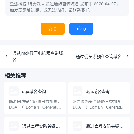
垦派科技-特惠派
»
通过墙砖查询域名
发布于 2026-04-27，
如发现网址过期，或无法访问，请联系我们。
0
0


通过jmck低压电抗器查询域
通过俄罗斯预科查询域名
名
相关推荐
dga域名查询
dga域名查询
随着网络安全威胁日益加剧，
随着网络安全威胁日益加剧，
DGA（Domain Generation
DGA（Domain Generation
Algorithm，域名生成算法）成
Algorithm，域名生成算法）成
为不少恶意软件用来规避追踪
为不少恶意软件用来规避追踪
与封锁的常见手段。DGA域名
与封锁的常见手段。DGA域名
通过库牌安防关键词查询到的域名
通过库牌安防关键词查询到的域名
查询技术是识别和防范此类威
查询技术是识别和防范此类威