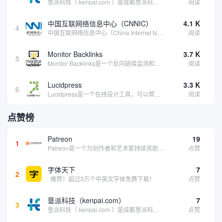
垦派科技（ kenpai.com ）是成都垦派科技有限公司旗下互联网基础资源服务平台，公司于2012年在中国成都成立，公司创始人团队深耕互联网基础资源领域20余年，拥有丰富的产品、运营、客户服务经验。 垦派产品 公司围绕互联网核心基础资源 ...
阅读
中国互联网络信息中心（CNNIC）
4.1 K
4
中国互联网络信息中心（China Internet Network Information Center，简称CNNIC）于1997年6月3日组建，现为工业和信息化部直属事业单位，行使国家互联网络信息中心职责。 作为中国信息社会重要的基础设...
阅读
Monitor Backlinks
3.7 K
5
Monitor Backlinks是一个反向链接监测和分析工具，网络营销人员用来分析他们自己的网站或竞争对手的网站的反向链接。该工具定期发送关于你的网站的新链接、破损或旧的反向链接、竞争对手的链接情况和更好的SEO想法的更新。各种反向链接指...
阅读
Lucidpress
3.3 K
6
Lucidpress是一个在线设计工具，可以帮助你快速创建专业的、令人惊叹的数字视觉内容，只需点击一个按钮就可以在线发布、打印或通过社交媒体分享。现在就下载，从试用版开始，让你看起来和感觉像个设计天才。
阅读
点赞榜
Patreon
19
1
Patreon是一个为创作者和艺术家持续资助项目的筹款平台。成千上万的漫画创作者、游戏开发者、播客、音乐家和其他人以一种即时、互动和亲密的方式与粉丝接触和培养。Patreon打算改变人们为其工作获得报酬的方式，从广告支持的创作转向来自粉丝的...
点赞
字体天下
7
2
推荐！超过3万个中英文字体免费下载！
点赞
垦派科技（kenpai.com）
7
3
垦派科技（ kenpai.com ）是成都垦派科技有限公司旗下互联网基础资源服务平台，公司于2012年在中国成都成立，公司创始人团队深耕互联网基础资源领域20余年，拥有丰富的产品、运营、客户服务经验。 垦派产品 公司围绕互联网核心基础资源 ...
点赞