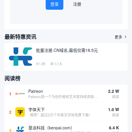
登录
注册
最新特惠资讯
更多

批量注册.CN域名,最低仅需18.5元
01-28
3.3 K
阅读榜
Patreon
2.2 W
1
Patreon是一个为创作者和艺术家持续资助项目的筹款平台。成千上万的漫画创作者、游戏开发者、播客、音乐家和其他人以一种即时、互动和亲密的方式与粉丝接触和培养。Patreon打算改变人们为其工作获得报酬的方式，从广告支持的创作转向来自粉丝的...
阅读
字体天下
1.0 W
2
推荐！超过3万个中英文字体免费下载！
阅读
垦派科技（kenpai.com）
6.4 K
3