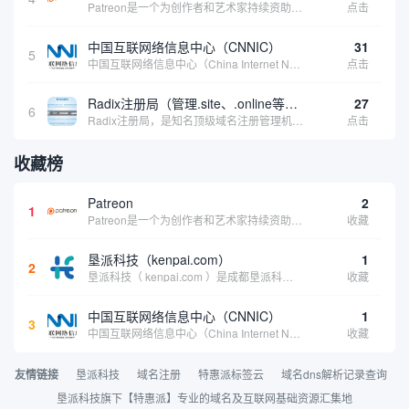
Patreon是一个为创作者和艺术家持续资助项目的筹款平台。成千上万的漫画创作者、游戏开发者、播客、音乐家和其他人以一种即时、互动和亲密的方式与粉丝接触和培养。Patreon打算改变人们为其工作获得报酬的方式，从广告支持的创作转向来自粉丝的...
点击
中国互联网络信息中心（CNNIC）
31
5
中国互联网络信息中心（China Internet Network Information Center，简称CNNIC）于1997年6月3日组建，现为工业和信息化部直属事业单位，行使国家互联网络信息中心职责。 作为中国信息社会重要的基础设...
点击
Radix注册局（管理.site、.online等顶级域名）
27
6
Radix注册局，是知名顶级域名注册管理机构，目前已有：.SITE,.ONLINE,.STORE,.TECH,.FUN,.WEBSITE,.SPACE,.PRESS,.UNO,和.HOST域名通过中国工业和信息化部备案。
点击
收藏榜
Patreon
2
1
Patreon是一个为创作者和艺术家持续资助项目的筹款平台。成千上万的漫画创作者、游戏开发者、播客、音乐家和其他人以一种即时、互动和亲密的方式与粉丝接触和培养。Patreon打算改变人们为其工作获得报酬的方式，从广告支持的创作转向来自粉丝的...
收藏
垦派科技（kenpai.com）
1
2
垦派科技（ kenpai.com ）是成都垦派科技有限公司旗下互联网基础资源服务平台，公司于2012年在中国成都成立，公司创始人团队深耕互联网基础资源领域20余年，拥有丰富的产品、运营、客户服务经验。 垦派产品 公司围绕互联网核心基础资源 ...
收藏
中国互联网络信息中心（CNNIC）
1
3
中国互联网络信息中心（China Internet Network Information Center，简称CNNIC）于1997年6月3日组建，现为工业和信息化部直属事业单位，行使国家互联网络信息中心职责。 作为中国信息社会重要的基础设...
收藏
友情链接
垦派科技
域名注册
特惠派标签云
域名dns解析记录查询
垦派科技旗下【特惠派】专业的域名及互联网基础资源汇集地