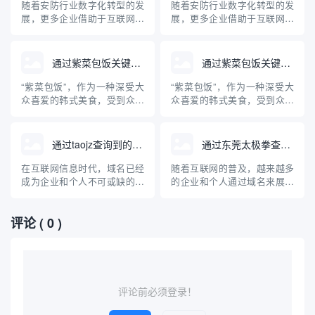
胁的关键工具。本文将详细介
胁的关键工具。本文将详细介
随着安防行业数字化转型的发
随着安防行业数字化转型的发
绍DGA域名的原理、危害、
绍DGA域名的原理、危害、
展，更多企业借助于互联网进
展，更多企业借助于互联网进
查...
查...
行品牌推广与信息展示，“库牌
行品牌推广与信息展示，“库牌
安防”作为其中知名品牌，其相
安防”作为其中知名品牌，其相
关域名受到行业关注。本文梳
关域名受到行业关注。本文梳
通过紫菜包饭关键词查询到的域名
通过紫菜包饭关键词查询到的域名
理通过“库牌安防”关键词在主
理通过“库牌安防”关键词在主
流平台检索得到的相关域名，
流平台检索得到的相关域名，
“紫菜包饭”，作为一种深受大
“紫菜包饭”，作为一种深受大
并对安防公司为何重视域名布
并对安防公司为何重视域名布
众喜爱的韩式美食，受到众多
众喜爱的韩式美食，受到众多
局进行专业科普。
局进行专业科普。
美食爱好者的关注。本文将探
美食爱好者的关注。本文将探
讨利用“紫菜包饭”这一关键词
讨利用“紫菜包饭”这一关键词
在互联网上可以查询到的相关
在互联网上可以查询到的相关
通过taojz查询到的域名网站
通过东莞太极拳查询域名
域名，并对“紫菜包饭”这一美
域名，并对“紫菜包饭”这一美
食进行专业科普，涵盖其起
食进行专业科普，涵盖其起
在互联网信息时代，域名已经
随着互联网的普及，越来越多
源、制作方法、营养价值及与
源、制作方法、营养价值及与
成为企业和个人不可或缺的网
的企业和个人通过域名来展示
中国寿司的区别，帮助读者全
中国寿司的区别，帮助读者全
络标识。随着域名产业的不断
自己的品牌和服务。东莞太极
面...
面...
发展，人们对域名的注册、交
拳作为地方知名的传统武术项
评论
( 0 )
易和管理需求也愈发旺盛。
目，也开始进入互联网时代。
taojz作为国内知名的域名查询
那么，如何通过“东莞太极拳”
与交易平台，为用户提供了便
来查询相关域名？本文将系统
捷、高效的域名查询服务。本
介绍域名查询的基本方法、常
文将详细介绍通过taojz平...
见的平台、注意事项以及对东
莞太...
评论前必须登录！