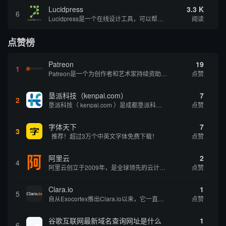
Lucidpress
3.3 K
6
Lucidpress是一个在线设计工具，可以帮助你快速创建专业的、令人惊叹的数字视觉内容，只需点击一个按钮就可以在线发布、打印或通过社交媒体分享。现在就下载，从试用版开始，让你看起来和感觉像个设计天才。
阅读
点赞榜
Patreon
19
1
Patreon是一个为创作者和艺术家持续资助项目的筹款平台。成千上万的漫画创作者、游戏开发者、播客、音乐家和其他人以一种即时、互动和亲密的方式与粉丝接触和培养。Patreon打算改变人们为其工作获得报酬的方式，从广告支持的创作转向来自粉丝的...
点赞
垦派科技（kenpai.com）
7
2
垦派科技（ kenpai.com ）是成都垦派科技有限公司旗下互联网基础资源服务平台，公司于2012年在中国成都成立，公司创始人团队深耕互联网基础资源领域20余年，拥有丰富的产品、运营、客户服务经验。 垦派产品 公司围绕互联网核心基础资源 ...
点赞
字体天下
7
3
推荐！超过3万个中英文字体免费下载！
点赞
阿里云
2
4
阿里云创立于2009年，是全球领先的云计算及人工智能科技公司，致力于以在线公共服务的方式，提供安全、可靠的计算和数据处理能力，让计算和人工智能成为普惠科技。阿里云服务着制造、金融、政务、交通、医疗、电信、能源等众多领域的企业，包括中国联通、...
点赞
Clara.io
1
5
自从Exocortex推出Clara.io以来，它一直是三维市场的一个轰动。一个完全免费的三维计算机图形软件，它可以在任何兼容设备上的任何支持webGL的浏览器上运行，甚至是安卓系统。它允许设计师建模、制作动画、渲染和分享三维内容，其强大的...
点赞
谷歌互联网最新域名查询网址是什么
1
6