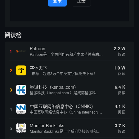
登录
注册
阅读榜
Patreon
2.2 W
1
Patreon是一个为创作者和艺术家持续资助项目的筹款平台。成千上万的漫画创作者、游戏开发者、播客、音乐家和其他人以一种即时、互动和亲密的方式与粉丝接触和培养。Patreon打算改变人们为其工作获得报酬的方式，从广告支持的创作转向来自粉丝的...
阅读
字体天下
1.0 W
2
推荐！超过3万个中英文字体免费下载！
阅读
垦派科技（kenpai.com）
6.4 K
3
垦派科技（ kenpai.com ）是成都垦派科技有限公司旗下互联网基础资源服务平台，公司于2012年在中国成都成立，公司创始人团队深耕互联网基础资源领域20余年，拥有丰富的产品、运营、客户服务经验。 垦派产品 公司围绕互联网核心基础资源 ...
阅读
中国互联网络信息中心（CNNIC）
4.1 K
4
中国互联网络信息中心（China Internet Network Information Center，简称CNNIC）于1997年6月3日组建，现为工业和信息化部直属事业单位，行使国家互联网络信息中心职责。 作为中国信息社会重要的基础设...
阅读
Monitor Backlinks
3.7 K
5
Monitor Backlinks是一个反向链接监测和分析工具，网络营销人员用来分析他们自己的网站或竞争对手的网站的反向链接。该工具定期发送关于你的网站的新链接、破损或旧的反向链接、竞争对手的链接情况和更好的SEO想法的更新。各种反向链接指...
阅读