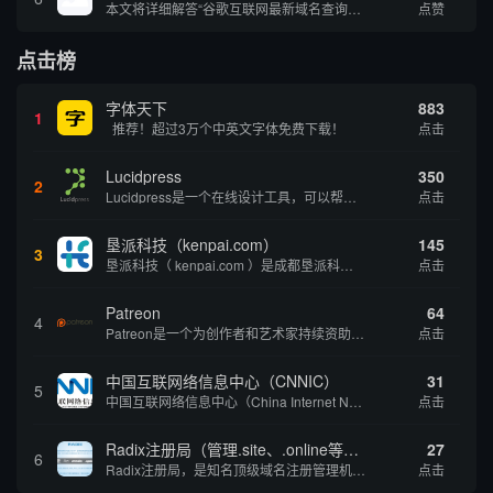
本文将详细解答“谷歌互联网最新域名查询网址是什么”这一常见问题，介绍谷歌官方域名查询及WHOIS服务的现状，并科普互联网域名基础知识、查询方式及实用建议，帮助用户正确掌握域名检索的方法，安全合理地获取所需信息。
点赞
点击榜
字体天下
883
1
推荐！超过3万个中英文字体免费下载！
点击
Lucidpress
350
2
Lucidpress是一个在线设计工具，可以帮助你快速创建专业的、令人惊叹的数字视觉内容，只需点击一个按钮就可以在线发布、打印或通过社交媒体分享。现在就下载，从试用版开始，让你看起来和感觉像个设计天才。
点击
垦派科技（kenpai.com）
145
3
垦派科技（ kenpai.com ）是成都垦派科技有限公司旗下互联网基础资源服务平台，公司于2012年在中国成都成立，公司创始人团队深耕互联网基础资源领域20余年，拥有丰富的产品、运营、客户服务经验。 垦派产品 公司围绕互联网核心基础资源 ...
点击
Patreon
64
4
Patreon是一个为创作者和艺术家持续资助项目的筹款平台。成千上万的漫画创作者、游戏开发者、播客、音乐家和其他人以一种即时、互动和亲密的方式与粉丝接触和培养。Patreon打算改变人们为其工作获得报酬的方式，从广告支持的创作转向来自粉丝的...
点击
中国互联网络信息中心（CNNIC）
31
5
中国互联网络信息中心（China Internet Network Information Center，简称CNNIC）于1997年6月3日组建，现为工业和信息化部直属事业单位，行使国家互联网络信息中心职责。 作为中国信息社会重要的基础设...
点击
Radix注册局（管理.site、.online等顶级域名）
27
6
Radix注册局，是知名顶级域名注册管理机构，目前已有：.SITE,.ONLINE,.STORE,.TECH,.FUN,.WEBSITE,.SPACE,.PRESS,.UNO,和.HOST域名通过中国工业和信息化部备案。
点击