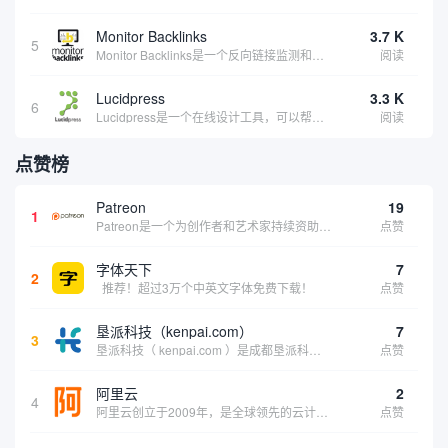
Monitor Backlinks
3.7 K
5
Monitor Backlinks是一个反向链接监测和分析工具，网络营销人员用来分析他们自己的网站或竞争对手的网站的反向链接。该工具定期发送关于你的网站的新链接、破损或旧的反向链接、竞争对手的链接情况和更好的SEO想法的更新。各种反向链接指...
阅读
Lucidpress
3.3 K
6
Lucidpress是一个在线设计工具，可以帮助你快速创建专业的、令人惊叹的数字视觉内容，只需点击一个按钮就可以在线发布、打印或通过社交媒体分享。现在就下载，从试用版开始，让你看起来和感觉像个设计天才。
阅读
点赞榜
Patreon
19
1
Patreon是一个为创作者和艺术家持续资助项目的筹款平台。成千上万的漫画创作者、游戏开发者、播客、音乐家和其他人以一种即时、互动和亲密的方式与粉丝接触和培养。Patreon打算改变人们为其工作获得报酬的方式，从广告支持的创作转向来自粉丝的...
点赞
字体天下
7
2
推荐！超过3万个中英文字体免费下载！
点赞
垦派科技（kenpai.com）
7
3
垦派科技（ kenpai.com ）是成都垦派科技有限公司旗下互联网基础资源服务平台，公司于2012年在中国成都成立，公司创始人团队深耕互联网基础资源领域20余年，拥有丰富的产品、运营、客户服务经验。 垦派产品 公司围绕互联网核心基础资源 ...
点赞
阿里云
2
4
阿里云创立于2009年，是全球领先的云计算及人工智能科技公司，致力于以在线公共服务的方式，提供安全、可靠的计算和数据处理能力，让计算和人工智能成为普惠科技。阿里云服务着制造、金融、政务、交通、医疗、电信、能源等众多领域的企业，包括中国联通、...
点赞