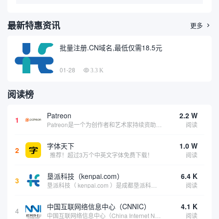
最新特惠资讯
更多

批量注册.CN域名,最低仅需18.5元
01-28
3.3 K
阅读榜
Patreon
2.2 W
1
Patreon是一个为创作者和艺术家持续资助项目的筹款平台。成千上万的漫画创作者、游戏开发者、播客、音乐家和其他人以一种即时、互动和亲密的方式与粉丝接触和培养。Patreon打算改变人们为其工作获得报酬的方式，从广告支持的创作转向来自粉丝的...
阅读
字体天下
1.0 W
2
推荐！超过3万个中英文字体免费下载！
阅读
垦派科技（kenpai.com）
6.4 K
3
垦派科技（ kenpai.com ）是成都垦派科技有限公司旗下互联网基础资源服务平台，公司于2012年在中国成都成立，公司创始人团队深耕互联网基础资源领域20余年，拥有丰富的产品、运营、客户服务经验。 垦派产品 公司围绕互联网核心基础资源 ...
阅读
中国互联网络信息中心（CNNIC）
4.1 K
4
中国互联网络信息中心（China Internet Network Information Center，简称CNNIC）于1997年6月3日组建，现为工业和信息化部直属事业单位，行使国家互联网络信息中心职责。 作为中国信息社会重要的基础设...
阅读