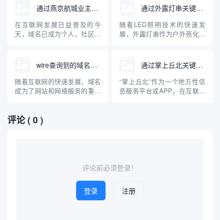
名，并探讨企业域名注册与保
公司查询其域名，以及域名在
通过燕京航城业主群查询域名
通过外露灯串关键词查询到的域名
护的重要性。通过具体案例，
货运行业中的重要作用，帮助
普及企业开展网络布局、加强
企业和个人规范管理和查询域
在互联网发展日益普及的今
随着LED照明技术的快速发
品牌保护的科普知识，为中小
名，提高网络安全意识。
天，域名已成为个人、社区、
展，外露灯串作为户外亮化工
企业互联网品牌建设提供参
企业展示自身及资源管理的重
程中的重要装饰与照明产品，
考。
要载体。对于像“燕京航城业主
其在市场上的关注度持续上
群”这样的社区组织，如何通过
升。用户或企业在选择外露灯
wire查询到的域名网站
通过掌上丘北关键词查询到的域名
群体资源、技术手段高效查找
串产品时，经常通过关键词搜
相关域名，成为业主们关注的
索，以获得相关的资讯、产品
随着互联网的快速发展，域名
“掌上丘北”作为一个地方性信
话题。本文将介绍域名的基础
或供应商信息。本文介绍了通
成为了网站和网络服务的重要
息服务平台或APP，在互联网
知识、社区群组如何有效协作
过“外露灯串”这一关键词查询
组成部分。在日常工作和信息
中有着独特的存在感。用户通
开展...
到的主...
安全领域，"wire"常被用作工
过输入“掌上丘北”这一关键
评论
( 0 )
具或关键词，帮助用户查询特
词，可以在各类搜索引擎或应
定的域名及其相关信息。本文
用商店中检索相关的官方、媒
将聚焦于“wire查询到的域名网
体、商业以及信息类域名。本
站”，探讨其相关工具、查询方
篇文章将围绕通过“掌上丘北”
法、应用场景以及在...
关键词查询到的典型域名展
开...
评论前必须登录！
登录
注册