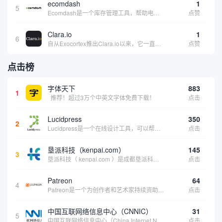
ecomdash
1
5
Ecomdash是一个库存管理工具，帮助电子商务企业主实现在线运营的自动化。这个工具使在线零售商有能力将与库存、运输和产品上市有关的繁琐任务自动化。卖家可以从一个方便的仪表盘上管理各种多渠道功能。
点赞
Clara.io
1
6
自从Exocortex推出Clara.io以来，它一直是三维市场的一个轰动。一个完全免费的三维计算机图形软件，它可以在任何兼容设备上的任何支持webGL的浏览器上运行，甚至是安卓系统。它允许设计师建模、制作动画、渲染和分享三维内容，其强大的...
点赞
点击榜
字体天下
883
1
推荐！超过3万个中英文字体免费下载！
点击
Lucidpress
350
2
Lucidpress是一个在线设计工具，可以帮助你快速创建专业的、令人惊叹的数字视觉内容，只需点击一个按钮就可以在线发布、打印或通过社交媒体分享。现在就下载，从试用版开始，让你看起来和感觉像个设计天才。
点击
垦派科技（kenpai.com）
145
3
垦派科技（ kenpai.com ）是成都垦派科技有限公司旗下互联网基础资源服务平台，公司于2012年在中国成都成立，公司创始人团队深耕互联网基础资源领域20余年，拥有丰富的产品、运营、客户服务经验。 垦派产品 公司围绕互联网核心基础资源 ...
点击
Patreon
64
4
Patreon是一个为创作者和艺术家持续资助项目的筹款平台。成千上万的漫画创作者、游戏开发者、播客、音乐家和其他人以一种即时、互动和亲密的方式与粉丝接触和培养。Patreon打算改变人们为其工作获得报酬的方式，从广告支持的创作转向来自粉丝的...
点击
中国互联网络信息中心（CNNIC）
31
5
中国互联网络信息中心（China Internet Network Information Center，简称CNNIC）于1997年6月3日组建，现为工业和信息化部直属事业单位，行使国家互联网络信息中心职责。 作为中国信息社会重要的基础设...
点击