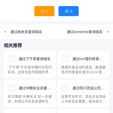
0
0


通过纳米多查询域名
通过comercio查询域名
相关推荐
通过下午茶查询域名
通过cnc筏钓轮查询域名
“下午茶”不仅是休憩时光的代
随着钓鱼运动的普及，越来越
名词，近来也成为网络世界中
多的钓鱼爱好者关注cnc筏钓
一款深受欢迎的域名查询工
轮等专业装备。与此同时，互
具。对于正在建站、创业和运
联网的发展使得相关设备和品
营企业的朋友来说，快速、准
牌的域名注册及查询成为大家
通过中粮米业关键词查询到的域名
通过四川货运公司查询域名
确地查询域名及其关联信息是
关心的问题。本文将从“cnc筏
一项十分重要的任务。本文将
钓轮”出发，介绍如何查询相关
本文围绕“中粮米业”这一关键
在数字化时代，货运企业的线
对“下午茶”域名查询工具的原
域名，并普及域名查询的基础
词，利用公开信息资源和互联
上布局至关重要，域名成为企
理、使用方法、优势及注意事
知识，帮助钓鱼装备品牌构...
网查询工具，检索分析现阶段
业网络身份的核心标识。本文
项进...
与“中粮米业”相关的主要域
将详细介绍如何通过四川货运