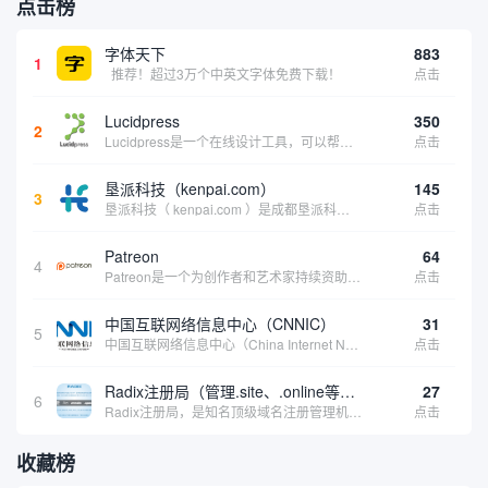
点击榜
字体天下
883
1
推荐！超过3万个中英文字体免费下载！
点击
Lucidpress
350
2
Lucidpress是一个在线设计工具，可以帮助你快速创建专业的、令人惊叹的数字视觉内容，只需点击一个按钮就可以在线发布、打印或通过社交媒体分享。现在就下载，从试用版开始，让你看起来和感觉像个设计天才。
点击
垦派科技（kenpai.com）
145
3
垦派科技（ kenpai.com ）是成都垦派科技有限公司旗下互联网基础资源服务平台，公司于2012年在中国成都成立，公司创始人团队深耕互联网基础资源领域20余年，拥有丰富的产品、运营、客户服务经验。 垦派产品 公司围绕互联网核心基础资源 ...
点击
Patreon
64
4
Patreon是一个为创作者和艺术家持续资助项目的筹款平台。成千上万的漫画创作者、游戏开发者、播客、音乐家和其他人以一种即时、互动和亲密的方式与粉丝接触和培养。Patreon打算改变人们为其工作获得报酬的方式，从广告支持的创作转向来自粉丝的...
点击
中国互联网络信息中心（CNNIC）
31
5
中国互联网络信息中心（China Internet Network Information Center，简称CNNIC）于1997年6月3日组建，现为工业和信息化部直属事业单位，行使国家互联网络信息中心职责。 作为中国信息社会重要的基础设...
点击
Radix注册局（管理.site、.online等顶级域名）
27
6
Radix注册局，是知名顶级域名注册管理机构，目前已有：.SITE,.ONLINE,.STORE,.TECH,.FUN,.WEBSITE,.SPACE,.PRESS,.UNO,和.HOST域名通过中国工业和信息化部备案。
点击
收藏榜