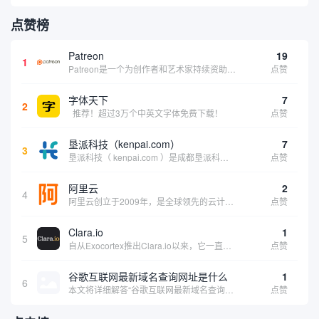
点赞榜
Patreon
19
1
Patreon是一个为创作者和艺术家持续资助项目的筹款平台。成千上万的漫画创作者、游戏开发者、播客、音乐家和其他人以一种即时、互动和亲密的方式与粉丝接触和培养。Patreon打算改变人们为其工作获得报酬的方式，从广告支持的创作转向来自粉丝的...
点赞
字体天下
7
2
推荐！超过3万个中英文字体免费下载！
点赞
垦派科技（kenpai.com）
7
3
垦派科技（ kenpai.com ）是成都垦派科技有限公司旗下互联网基础资源服务平台，公司于2012年在中国成都成立，公司创始人团队深耕互联网基础资源领域20余年，拥有丰富的产品、运营、客户服务经验。 垦派产品 公司围绕互联网核心基础资源 ...
点赞
阿里云
2
4
阿里云创立于2009年，是全球领先的云计算及人工智能科技公司，致力于以在线公共服务的方式，提供安全、可靠的计算和数据处理能力，让计算和人工智能成为普惠科技。阿里云服务着制造、金融、政务、交通、医疗、电信、能源等众多领域的企业，包括中国联通、...
点赞
Clara.io
1
5
自从Exocortex推出Clara.io以来，它一直是三维市场的一个轰动。一个完全免费的三维计算机图形软件，它可以在任何兼容设备上的任何支持webGL的浏览器上运行，甚至是安卓系统。它允许设计师建模、制作动画、渲染和分享三维内容，其强大的...
点赞
谷歌互联网最新域名查询网址是什么
1
6
本文将详细解答“谷歌互联网最新域名查询网址是什么”这一常见问题，介绍谷歌官方域名查询及WHOIS服务的现状，并科普互联网域名基础知识、查询方式及实用建议，帮助用户正确掌握域名检索的方法，安全合理地获取所需信息。
点赞