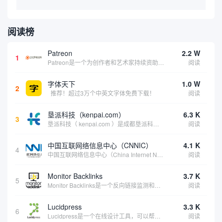
阅读榜
Patreon
2.2 W
1
Patreon是一个为创作者和艺术家持续资助项目的筹款平台。成千上万的漫画创作者、游戏开发者、播客、音乐家和其他人以一种即时、互动和亲密的方式与粉丝接触和培养。Patreon打算改变人们为其工作获得报酬的方式，从广告支持的创作转向来自粉丝的...
阅读
字体天下
1.0 W
2
推荐！超过3万个中英文字体免费下载！
阅读
垦派科技（kenpai.com）
6.3 K
3
垦派科技（ kenpai.com ）是成都垦派科技有限公司旗下互联网基础资源服务平台，公司于2012年在中国成都成立，公司创始人团队深耕互联网基础资源领域20余年，拥有丰富的产品、运营、客户服务经验。 垦派产品 公司围绕互联网核心基础资源 ...
阅读
中国互联网络信息中心（CNNIC）
4.1 K
4
中国互联网络信息中心（China Internet Network Information Center，简称CNNIC）于1997年6月3日组建，现为工业和信息化部直属事业单位，行使国家互联网络信息中心职责。 作为中国信息社会重要的基础设...
阅读
Monitor Backlinks
3.7 K
5
Monitor Backlinks是一个反向链接监测和分析工具，网络营销人员用来分析他们自己的网站或竞争对手的网站的反向链接。该工具定期发送关于你的网站的新链接、破损或旧的反向链接、竞争对手的链接情况和更好的SEO想法的更新。各种反向链接指...
阅读
Lucidpress
3.3 K
6
Lucidpress是一个在线设计工具，可以帮助你快速创建专业的、令人惊叹的数字视觉内容，只需点击一个按钮就可以在线发布、打印或通过社交媒体分享。现在就下载，从试用版开始，让你看起来和感觉像个设计天才。
阅读