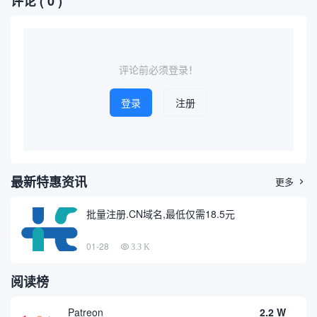
评论
( 0 )
定的域名及其相关信息。本文
用商店中检索相关的官方、媒
将聚焦于“wire查询到的域名网
体、商业以及信息类域名。本
站”，探讨其相关工具、查询方
篇文章将围绕通过“掌上丘北”
法、应用场景以及在...
关键词查询到的典型域名展
开...
评论前必须登录！
登录
注册
最新特惠资讯
更多

批量注册.CN域名,最低仅需18.5元
01-28
3.3 K
阅读榜
Patreon
2.2 W