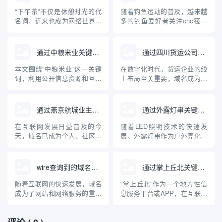
“下午茶”不仅是休憩时光的代
随着钓鱼运动的普及，越来越
名词，近来也成为网络世界中
多的钓鱼爱好者关注cnc筏钓
一款深受欢迎的域名查询工
轮等专业装备。与此同时，互
具。对于正在建站、创业和运
联网的发展使得相关设备和品
营企业的朋友来说，快速、准
牌的域名注册及查询成为大家
通过中粮米业关键词查询到的域名
通过四川货运公司查询域名
确地查询域名及其关联信息是
关心的问题。本文将从“cnc筏
一项十分重要的任务。本文将
钓轮”出发，介绍如何查询相关
本文围绕“中粮米业”这一关键
在数字化时代，货运企业的线
对“下午茶”域名查询工具的原
域名，并普及域名查询的基础
词，利用公开信息资源和互联
上布局至关重要，域名成为企
理、使用方法、优势及注意事
知识，帮助钓鱼装备品牌构...
网查询工具，检索分析现阶段
业网络身份的核心标识。本文
项进...
与“中粮米业”相关的主要域
将详细介绍如何通过四川货运
名，并探讨企业域名注册与保
公司查询其域名，以及域名在
通过燕京航城业主群查询域名
通过外露灯串关键词查询到的域名
护的重要性。通过具体案例，
货运行业中的重要作用，帮助
普及企业开展网络布局、加强
企业和个人规范管理和查询域
在互联网发展日益普及的今
随着LED照明技术的快速发
品牌保护的科普知识，为中小
名，提高网络安全意识。
天，域名已成为个人、社区、
展，外露灯串作为户外亮化工
企业互联网品牌建设提供参
企业展示自身及资源管理的重
程中的重要装饰与照明产品，
考。
要载体。对于像“燕京航城业主
其在市场上的关注度持续上
群”这样的社区组织，如何通过
升。用户或企业在选择外露灯
wire查询到的域名网站
通过掌上丘北关键词查询到的域名
群体资源、技术手段高效查找
串产品时，经常通过关键词搜
相关域名，成为业主们关注的
索，以获得相关的资讯、产品
随着互联网的快速发展，域名
“掌上丘北”作为一个地方性信
话题。本文将介绍域名的基础
或供应商信息。本文介绍了通
成为了网站和网络服务的重要
息服务平台或APP，在互联网
知识、社区群组如何有效协作
过“外露灯串”这一关键词查询
组成部分。在日常工作和信息
中有着独特的存在感。用户通
开展...
到的主...
安全领域，"wire"常被用作工
过输入“掌上丘北”这一关键
具或关键词，帮助用户查询特
词，可以在各类搜索引擎或应