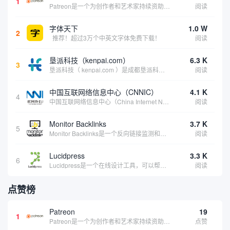
1
Patreon是一个为创作者和艺术家持续资助项目的筹款平台。成千上万的漫画创作者、游戏开发者、播客、音乐家和其他人以一种即时、互动和亲密的方式与粉丝接触和培养。Patreon打算改变人们为其工作获得报酬的方式，从广告支持的创作转向来自粉丝的...
阅读
字体天下
1.0 W
2
推荐！超过3万个中英文字体免费下载！
阅读
垦派科技（kenpai.com）
6.3 K
3
垦派科技（ kenpai.com ）是成都垦派科技有限公司旗下互联网基础资源服务平台，公司于2012年在中国成都成立，公司创始人团队深耕互联网基础资源领域20余年，拥有丰富的产品、运营、客户服务经验。 垦派产品 公司围绕互联网核心基础资源 ...
阅读
中国互联网络信息中心（CNNIC）
4.1 K
4
中国互联网络信息中心（China Internet Network Information Center，简称CNNIC）于1997年6月3日组建，现为工业和信息化部直属事业单位，行使国家互联网络信息中心职责。 作为中国信息社会重要的基础设...
阅读
Monitor Backlinks
3.7 K
5
Monitor Backlinks是一个反向链接监测和分析工具，网络营销人员用来分析他们自己的网站或竞争对手的网站的反向链接。该工具定期发送关于你的网站的新链接、破损或旧的反向链接、竞争对手的链接情况和更好的SEO想法的更新。各种反向链接指...
阅读
Lucidpress
3.3 K
6
Lucidpress是一个在线设计工具，可以帮助你快速创建专业的、令人惊叹的数字视觉内容，只需点击一个按钮就可以在线发布、打印或通过社交媒体分享。现在就下载，从试用版开始，让你看起来和感觉像个设计天才。
阅读
点赞榜
Patreon
19
1
Patreon是一个为创作者和艺术家持续资助项目的筹款平台。成千上万的漫画创作者、游戏开发者、播客、音乐家和其他人以一种即时、互动和亲密的方式与粉丝接触和培养。Patreon打算改变人们为其工作获得报酬的方式，从广告支持的创作转向来自粉丝的...
点赞