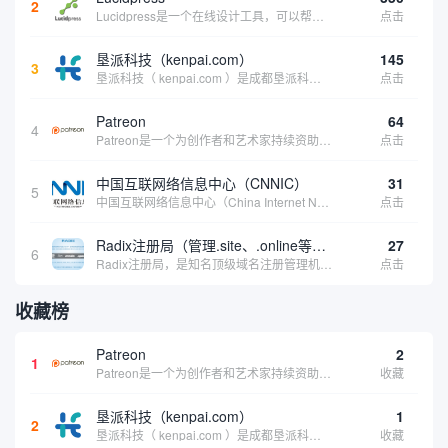
2
Lucidpress是一个在线设计工具，可以帮助你快速创建专业的、令人惊叹的数字视觉内容，只需点击一个按钮就可以在线发布、打印或通过社交媒体分享。现在就下载，从试用版开始，让你看起来和感觉像个设计天才。
点击
垦派科技（kenpai.com）
145
3
垦派科技（ kenpai.com ）是成都垦派科技有限公司旗下互联网基础资源服务平台，公司于2012年在中国成都成立，公司创始人团队深耕互联网基础资源领域20余年，拥有丰富的产品、运营、客户服务经验。 垦派产品 公司围绕互联网核心基础资源 ...
点击
Patreon
64
4
Patreon是一个为创作者和艺术家持续资助项目的筹款平台。成千上万的漫画创作者、游戏开发者、播客、音乐家和其他人以一种即时、互动和亲密的方式与粉丝接触和培养。Patreon打算改变人们为其工作获得报酬的方式，从广告支持的创作转向来自粉丝的...
点击
中国互联网络信息中心（CNNIC）
31
5
中国互联网络信息中心（China Internet Network Information Center，简称CNNIC）于1997年6月3日组建，现为工业和信息化部直属事业单位，行使国家互联网络信息中心职责。 作为中国信息社会重要的基础设...
点击
Radix注册局（管理.site、.online等顶级域名）
27
6
Radix注册局，是知名顶级域名注册管理机构，目前已有：.SITE,.ONLINE,.STORE,.TECH,.FUN,.WEBSITE,.SPACE,.PRESS,.UNO,和.HOST域名通过中国工业和信息化部备案。
点击
收藏榜
Patreon
2
1
Patreon是一个为创作者和艺术家持续资助项目的筹款平台。成千上万的漫画创作者、游戏开发者、播客、音乐家和其他人以一种即时、互动和亲密的方式与粉丝接触和培养。Patreon打算改变人们为其工作获得报酬的方式，从广告支持的创作转向来自粉丝的...
收藏
垦派科技（kenpai.com）
1
2
垦派科技（ kenpai.com ）是成都垦派科技有限公司旗下互联网基础资源服务平台，公司于2012年在中国成都成立，公司创始人团队深耕互联网基础资源领域20余年，拥有丰富的产品、运营、客户服务经验。 垦派产品 公司围绕互联网核心基础资源 ...
收藏