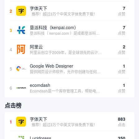
字体天下
7
2
推荐！超过3万个中英文字体免费下载！
点赞
垦派科技（kenpai.com）
7
3
垦派科技（ kenpai.com ）是成都垦派科技有限公司旗下互联网基础资源服务平台，公司于2012年在中国成都成立，公司创始人团队深耕互联网基础资源领域20余年，拥有丰富的产品、运营、客户服务经验。 垦派产品 公司围绕互联网核心基础资源 ...
点赞
阿里云
2
4
阿里云创立于2009年，是全球领先的云计算及人工智能科技公司，致力于以在线公共服务的方式，提供安全、可靠的计算和数据处理能力，让计算和人工智能成为普惠科技。阿里云服务着制造、金融、政务、交通、医疗、电信、能源等众多领域的企业，包括中国联通、...
点赞
Google Web Designer
1
5
提供网页设计师软件，允许你创建与任何设备兼容的、有吸引力的HTML5网站。它具有预编程的网页组件、事件和页面、简单场景动画、3D内容创建、内容创建工具和谷歌集成等功能。内容创建工具包括形状和笔工具、标签工具和梯度编辑工具。
点赞
ecomdash
1
6
Ecomdash是一个库存管理工具，帮助电子商务企业主实现在线运营的自动化。这个工具使在线零售商有能力将与库存、运输和产品上市有关的繁琐任务自动化。卖家可以从一个方便的仪表盘上管理各种多渠道功能。
点赞
点击榜
字体天下
883
1
推荐！超过3万个中英文字体免费下载！
点击
Lucidpress
350