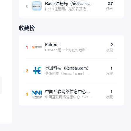
Radix注册局（管理.site、.online等顶级域名）
27
6
Radix注册局，是知名顶级域名注册管理机构，目前已有：.SITE,.ONLINE,.STORE,.TECH,.FUN,.WEBSITE,.SPACE,.PRESS,.UNO,和.HOST域名通过中国工业和信息化部备案。
点击
收藏榜
Patreon
2
1
Patreon是一个为创作者和艺术家持续资助项目的筹款平台。成千上万的漫画创作者、游戏开发者、播客、音乐家和其他人以一种即时、互动和亲密的方式与粉丝接触和培养。Patreon打算改变人们为其工作获得报酬的方式，从广告支持的创作转向来自粉丝的...
收藏
垦派科技（kenpai.com）
1
2
垦派科技（ kenpai.com ）是成都垦派科技有限公司旗下互联网基础资源服务平台，公司于2012年在中国成都成立，公司创始人团队深耕互联网基础资源领域20余年，拥有丰富的产品、运营、客户服务经验。 垦派产品 公司围绕互联网核心基础资源 ...
收藏
中国互联网络信息中心（CNNIC）
1
3
中国互联网络信息中心（China Internet Network Information Center，简称CNNIC）于1997年6月3日组建，现为工业和信息化部直属事业单位，行使国家互联网络信息中心职责。 作为中国信息社会重要的基础设...
收藏