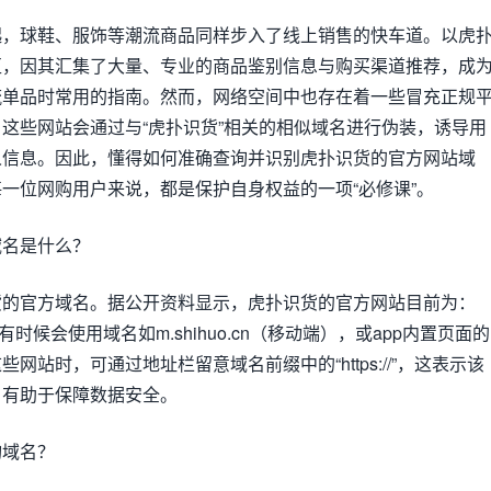
起，球鞋、服饰等潮流商品同样步入了线上销售的快车道。以虎
区，因其汇集了大量、专业的商品鉴别信息与购买渠道推荐，成
流单品时常用的指南。然而，网络空间中也存在着一些冒充正规
这些网站会通过与“虎扑识货”相关的相似域名进行伪装，诱导用
人信息。因此，懂得如何准确查询并识别虎扑识货的官方网站域
一位网购用户来说，都是保护自身权益的一项“必修课”。
域名是什么？
货的官方域名。据公开资料显示，虎扑识货的官方网站目前为：
伸服务有时候会使用域名如m.shihuo.cn（移动端），或app内置页面的
网站时，可通过地址栏留意域名前缀中的“https://”，这表示该
，有助于保障数据安全。
询域名？