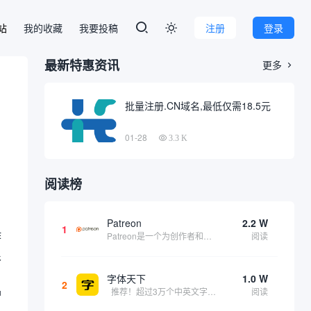
本站
我的收藏
我要投稿
注册
登录

最新特惠资讯
更多

批量注册.CN域名,最低仅需18.5元
01-28
3.3 K
阅读榜
Patreon
2.2 W
1
作
Patreon是一个为创作者和艺术家持续资助项目的筹款平台。成千上万的漫画创作者、游戏开发者、播客、音乐家和其他人以一种即时、互动和亲密的方式与粉丝接触和培养。Patreon打算改变人们为其工作获得报酬的方式，从广告支持的创作转向来自粉丝的...
阅读
很
字体天下
1.0 W
2
推荐！超过3万个中英文字体免费下载！
阅读
护