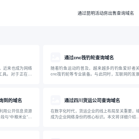
通过昆明活动房出售查询域名
通过cnc筏钓轮查询域名
词，近来也成为网络
随着钓鱼运动的普及，越来越多的钓鱼爱好者
工具。对于正在建
cnc筏钓轮等专业装备。与此同时，互联网的发
快速、准确地查询
得相关设备和品牌的域名注册及查询成为大家关
的任务。本文将对
问题。本文将从“cnc筏钓轮”出发，介绍如何查
使用方法、优势及注
关域名，并普及域名查询的基础知识，帮助钓鱼
品牌构...
询到的域名
通过四川货运公司查询域名
，利用公开信息资源
在数字化时代，货运企业的线上布局至关重要，
段与“中粮米业”相
成为企业网络身份的核心标识。本文将详细介绍
注册与保护的重要
通过四川货运公司查询其域名，以及域名在货运
网络布局、加强品
中的重要作用，帮助企业和个人规范管理和查
联网品牌建设提供
名，提高网络安全意识。