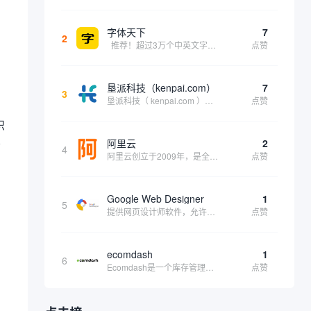
。
字体天下
7
2
推荐！超过3万个中英文字体免费下载！
点赞
垦派科技（kenpai.com）
7
3
垦派科技（ kenpai.com ）是成都垦派科技有限公司旗下互联网基础资源服务平台，公司于2012年在中国成都成立，公司创始人团队深耕互联网基础资源领域20余年，拥有丰富的产品、运营、客户服务经验。 垦派产品 公司围绕互联网核心基础资源 ...
点赞
识
务
阿里云
2
4
阿里云创立于2009年，是全球领先的云计算及人工智能科技公司，致力于以在线公共服务的方式，提供安全、可靠的计算和数据处理能力，让计算和人工智能成为普惠科技。阿里云服务着制造、金融、政务、交通、医疗、电信、能源等众多领域的企业，包括中国联通、...
点赞
Google Web Designer
1
5
提供网页设计师软件，允许你创建与任何设备兼容的、有吸引力的HTML5网站。它具有预编程的网页组件、事件和页面、简单场景动画、3D内容创建、内容创建工具和谷歌集成等功能。内容创建工具包括形状和笔工具、标签工具和梯度编辑工具。
点赞
方
ecomdash
1
6
Ecomdash是一个库存管理工具，帮助电子商务企业主实现在线运营的自动化。这个工具使在线零售商有能力将与库存、运输和产品上市有关的繁琐任务自动化。卖家可以从一个方便的仪表盘上管理各种多渠道功能。
点赞