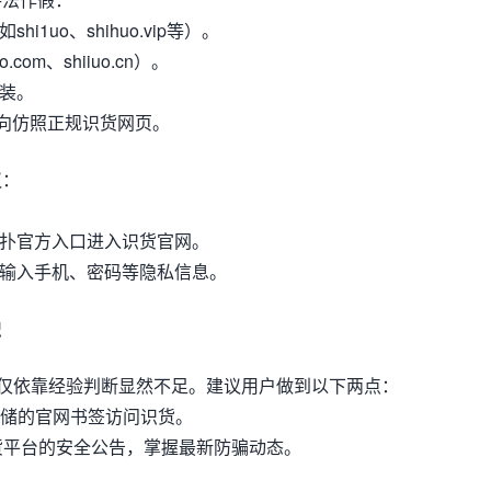
i1uo、shihuo.vip等）。
com、shiiuo.cn）。
伪装。
逆向仿照正规识货网页。
议：
虎扑官方入口进入识货官网。
面输入手机、密码等隐私信息。
识
，仅依靠经验判断显然不足。建议用户做到以下两点：
已存储的官网书签访问识货。
识货平台的安全公告，掌握最新防骗动态。