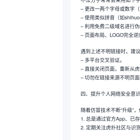
– 更改一两个字母或数字（如sh
– 使用类似拼音（如shihuoo.
– 利用免费二级域名进行
– 页面布局、LOGO完全
遇到上述不明链接时，建
– 多平台交叉验证。
– 直接关闭页面，重新从
– 切勿在链接来源不明页
四、提升个人网络安全意
随着仿冒技术不断“升级”
1. 总是通过官方App、
2. 定期关注虎扑社区与