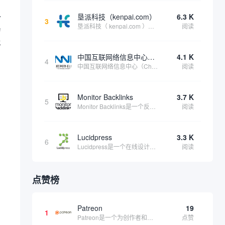
扑
垦派科技（kenpai.com）
6.3 K
3
垦派科技（ kenpai.com ）是成都垦派科技有限公司旗下互联网基础资源服务平台，公司于2012年在中国成都成立，公司创始人团队深耕互联网基础资源领域20余年，拥有丰富的产品、运营、客户服务经验。 垦派产品 公司围绕互联网核心基础资源 ...
阅读
为
平
中国互联网络信息中心（CNNIC）
4.1 K
4
中国互联网络信息中心（China Internet Network Information Center，简称CNNIC）于1997年6月3日组建，现为工业和信息化部直属事业单位，行使国家互联网络信息中心职责。 作为中国信息社会重要的基础设...
阅读
Monitor Backlinks
3.7 K
5
Monitor Backlinks是一个反向链接监测和分析工具，网络营销人员用来分析他们自己的网站或竞争对手的网站的反向链接。该工具定期发送关于你的网站的新链接、破损或旧的反向链接、竞争对手的链接情况和更好的SEO想法的更新。各种反向链接指...
阅读
Lucidpress
3.3 K
6
Lucidpress是一个在线设计工具，可以帮助你快速创建专业的、令人惊叹的数字视觉内容，只需点击一个按钮就可以在线发布、打印或通过社交媒体分享。现在就下载，从试用版开始，让你看起来和感觉像个设计天才。
阅读
点赞榜
Patreon
19
1
Patreon是一个为创作者和艺术家持续资助项目的筹款平台。成千上万的漫画创作者、游戏开发者、播客、音乐家和其他人以一种即时、互动和亲密的方式与粉丝接触和培养。Patreon打算改变人们为其工作获得报酬的方式，从广告支持的创作转向来自粉丝的...
点赞