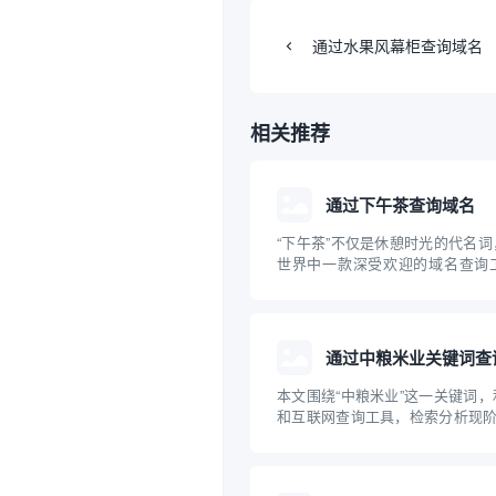
通过水果风幕柜查询域名
相关推荐
通过下午茶查询域名
“下午茶”不仅是休憩时光的代名
世界中一款深受欢迎的域名查询
站、创业和运营企业的朋友来说，
域名及其关联信息是一项十分重要
“下午茶”域名查询工具的原理、
意事项进...
通过中粮米业关键词查
本文围绕“中粮米业”这一关键词
和互联网查询工具，检索分析现阶
关的主要域名，并探讨企业域名
性。通过具体案例，普及企业开展
牌保护的科普知识，为中小企业互