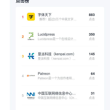
点击榜
字体天下
883
1
推荐！超过3万个中英文字体免费下载！
点击
Lucidpress
350
2
Lucidpress是一个在线设计工具，可以帮助你快速创建专业的、令人惊叹的数字视觉内容，只需点击一个按钮就可以在线发布、打印或通过社交媒体分享。现在就下载，从试用版开始，让你看起来和感觉像个设计天才。
点击
垦派科技（kenpai.com）
145
3
垦派科技（ kenpai.com ）是成都垦派科技有限公司旗下互联网基础资源服务平台，公司于2012年在中国成都成立，公司创始人团队深耕互联网基础资源领域20余年，拥有丰富的产品、运营、客户服务经验。 垦派产品 公司围绕互联网核心基础资源 ...
点击
Patreon
64
4
Patreon是一个为创作者和艺术家持续资助项目的筹款平台。成千上万的漫画创作者、游戏开发者、播客、音乐家和其他人以一种即时、互动和亲密的方式与粉丝接触和培养。Patreon打算改变人们为其工作获得报酬的方式，从广告支持的创作转向来自粉丝的...
点击
中国互联网络信息中心（CNNIC）
31
5
中国互联网络信息中心（China Internet Network Information Center，简称CNNIC）于1997年6月3日组建，现为工业和信息化部直属事业单位，行使国家互联网络信息中心职责。 作为中国信息社会重要的基础设...
点击