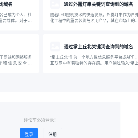
询域名
通过外露灯串关键词查询到的域名
名已成为个人、社
随着LED照明技术的快速发展，外露灯串作为户
重要载体。对于像
化工程中的重要装饰与照明产品，其在市场上的
织，如何通过群体资
度持续上升。用户或企业在选择外露灯串产品时
成为业主们关注的
常通过关键词搜索，以获得相关的资讯、产品或
、社区群组如何有
商信息。本文介绍了通过“外露灯串”这一关键词
到的主...
通过掌上丘北关键词查询到的域名
了网站和网络服务
“掌上丘北”作为一个地方性信息服务平台或APP
作和信息安全领
互联网中有着独特的存在感。用户通过输入“掌
词，帮助用户查询特
北”这一关键词，可以在各类搜索引擎或应用商
“wire查询到的
检索相关的官方、媒体、商业以及信息类域名。
询方法、应用场景
文章将围绕通过“掌上丘北”关键词查询到的典型
展开...
评论前必须登录！
登录
注册