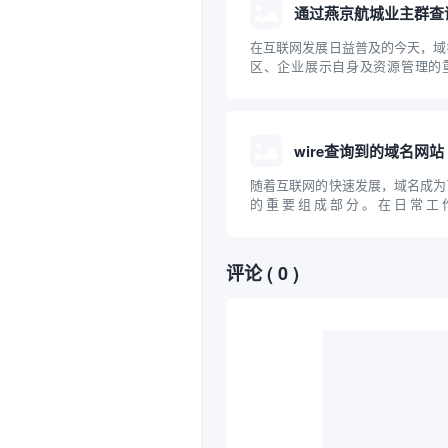
参考。
通过燕京航城业主群查
在互联网发展日益普及的今天，域
区、企业展示自身及资源管理的
“燕京航城业主群”这样的社区组
源、技术手段高效查找相关域名，
话题。本文将介绍域名的基础知识
效协作开展...
wire查询到的域名网站
随着互联网的快速发展，域名成为
的重要组成部分。在日常工
域，"wire"常被用作工具或关键
定的域名及其相关信息。本文将聚焦于
域名网站”，探讨其相关工具、查
评论
( 0 )
以及在...