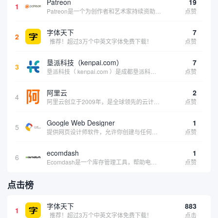
Patreon
19
1
Patreon是一个为创作者和艺术家持续资助项目的筹款平台。成千上万的漫画创作者、游戏开发者、播客、音乐家和其他人以一种即时、互动和亲密的方式与粉丝接触和培养。Patreon打算改变人们为其工作获得报酬的方式，从广告支持的创作转向来自粉丝的...
点赞
字体天下
7
2
推荐！超过3万个中英文字体免费下载！
点赞
垦派科技（kenpai.com）
7
3
垦派科技（ kenpai.com ）是成都垦派科技有限公司旗下互联网基础资源服务平台，公司于2012年在中国成都成立，公司创始人团队深耕互联网基础资源领域20余年，拥有丰富的产品、运营、客户服务经验。 垦派产品 公司围绕互联网核心基础资源 ...
点赞
阿里云
2
4
阿里云创立于2009年，是全球领先的云计算及人工智能科技公司，致力于以在线公共服务的方式，提供安全、可靠的计算和数据处理能力，让计算和人工智能成为普惠科技。阿里云服务着制造、金融、政务、交通、医疗、电信、能源等众多领域的企业，包括中国联通、...
点赞
Google Web Designer
1
5
提供网页设计师软件，允许你创建与任何设备兼容的、有吸引力的HTML5网站。它具有预编程的网页组件、事件和页面、简单场景动画、3D内容创建、内容创建工具和谷歌集成等功能。内容创建工具包括形状和笔工具、标签工具和梯度编辑工具。
点赞
ecomdash
1
6
Ecomdash是一个库存管理工具，帮助电子商务企业主实现在线运营的自动化。这个工具使在线零售商有能力将与库存、运输和产品上市有关的繁琐任务自动化。卖家可以从一个方便的仪表盘上管理各种多渠道功能。
点赞
点击榜
字体天下
883
1
推荐！超过3万个中英文字体免费下载！
点击