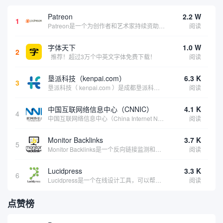
Patreon
2.2 W
1
Patreon是一个为创作者和艺术家持续资助项目的筹款平台。成千上万的漫画创作者、游戏开发者、播客、音乐家和其他人以一种即时、互动和亲密的方式与粉丝接触和培养。Patreon打算改变人们为其工作获得报酬的方式，从广告支持的创作转向来自粉丝的...
阅读
字体天下
1.0 W
2
推荐！超过3万个中英文字体免费下载！
阅读
垦派科技（kenpai.com）
6.3 K
3
垦派科技（ kenpai.com ）是成都垦派科技有限公司旗下互联网基础资源服务平台，公司于2012年在中国成都成立，公司创始人团队深耕互联网基础资源领域20余年，拥有丰富的产品、运营、客户服务经验。 垦派产品 公司围绕互联网核心基础资源 ...
阅读
中国互联网络信息中心（CNNIC）
4.1 K
4
中国互联网络信息中心（China Internet Network Information Center，简称CNNIC）于1997年6月3日组建，现为工业和信息化部直属事业单位，行使国家互联网络信息中心职责。 作为中国信息社会重要的基础设...
阅读
Monitor Backlinks
3.7 K
5
Monitor Backlinks是一个反向链接监测和分析工具，网络营销人员用来分析他们自己的网站或竞争对手的网站的反向链接。该工具定期发送关于你的网站的新链接、破损或旧的反向链接、竞争对手的链接情况和更好的SEO想法的更新。各种反向链接指...
阅读
Lucidpress
3.3 K
6
Lucidpress是一个在线设计工具，可以帮助你快速创建专业的、令人惊叹的数字视觉内容，只需点击一个按钮就可以在线发布、打印或通过社交媒体分享。现在就下载，从试用版开始，让你看起来和感觉像个设计天才。
阅读
点赞榜