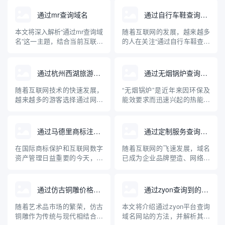
通过mr查询域名
通过自行车鞋查询域名
本文将深入解析“通过mr查询域
随着互联网的发展，越来越多
名”这一主题，结合当前互联网
的人在关注“通过自行车鞋查询
域名管理与查询技术，讲述
域名”这一问题。这背后不仅涉
MR（Mail Relay/Message
及到行业产品在网络上的独特
Relay）在域名解析中的实际
标识，更牵扯到企业品牌建
通过杭州西湖旅游查询域名
通过无烟锅炉查询到的域名网站
用途和常见方法，并介绍相关
设、电子商务及网络安全等多
的专业工具与操作步骤。文章
重维度。本文将系统科普通过
随着互联网技术的快速发展，
“无烟锅炉”是近年来因环保及
内容兼顾理论与实操，旨在帮
自行车鞋查询域名的实际含
越来越多的游客选择通过网络
能效要求而迅速兴起的热能设
助读者...
义、操作方法、关联知识及其
获取旅游信息。杭州西湖作为
备。随着网络信息透明度的提
对自行...
中国著名的旅游胜地，拥有丰
高，人们越来越多地通过互联
富的旅游信息资源。本文将介
网查询、比较各种无烟锅炉产
通过马德里商标注册查询域名
通过定制服务查询域名
绍如何通过互联网查询杭州西
品和品牌。本文介绍了与无烟
湖的旅游相关域名，并为游客
锅炉相关的主要专业网站及其
在国际商标保护和互联网数字
随着互联网的飞速发展，域名
合理规划出行提供专业的指导
特点，并针对无烟锅炉的原
资产管理日益重要的今天，企
已成为企业品牌塑造、网络入
意见。
理、应用及选购建议进行了深
业和个人常常将商标注册与域
口和数字资产管理的核心元
入科普...
名保护紧密结合。通过马德里
素。面对日益激增的域名注册
商标注册体系查询域名，是品
需求和复杂的市场“抢注”环
通过仿古铜雕价格查询域名
通过zyon查询到的域名网站
牌全球布局和防止知识产权纠
境，传统的域名查询方式正逐
纷的重要一环。本文介绍了马
渐暴露出局限性。相比之下，
随着艺术品市场的繁荣，仿古
本文将介绍通过zyon平台查询
德里商标注册的基本流程、与
基于大数据和多样化需求定制
铜雕作为传统与现代相结合的
域名网站的方法，并解析其背
域名查询的关联，以及如何有
的查询服务，能够为用户提供