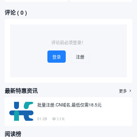
艺术品受到越来越多收藏爱好
后的技术原理、适用场景及注
效利用...
更高效、...
者与投资者的关注。对于意欲
意事项。随着互联网的发展，
评论
( 0 )
入手仿古铜雕的人来说，了解
域名信息在网络安全、品牌保
其市场价格及相关查询方式变
护和信息追踪等领域日益重
得尤为重要。本文将介绍如何
要，掌握高效的域名查询方式
通过互联网进行仿古铜雕价格
成为广大技术人员和普通用户
查询，并推荐几个相关的价格
的需求。本文将以专业、通俗
查询域...
的角...
评论前必须登录！
登录
注册
最新特惠资讯
更多

批量注册.CN域名,最低仅需18.5元
01-28
3.3 K
阅读榜