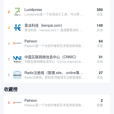
Lucidpress
350
2
Lucidpress是一个在线设计工具，可以帮助你快速创建专业的、令人惊叹的数字视觉内容，只需点击一个按钮就可以在线发布、打印或通过社交媒体分享。现在就下载，从试用版开始，让你看起来和感觉像个设计天才。
点击
垦派科技（kenpai.com）
145
3
垦派科技（ kenpai.com ）是成都垦派科技有限公司旗下互联网基础资源服务平台，公司于2012年在中国成都成立，公司创始人团队深耕互联网基础资源领域20余年，拥有丰富的产品、运营、客户服务经验。 垦派产品 公司围绕互联网核心基础资源 ...
点击
Patreon
64
4
Patreon是一个为创作者和艺术家持续资助项目的筹款平台。成千上万的漫画创作者、游戏开发者、播客、音乐家和其他人以一种即时、互动和亲密的方式与粉丝接触和培养。Patreon打算改变人们为其工作获得报酬的方式，从广告支持的创作转向来自粉丝的...
点击
中国互联网络信息中心（CNNIC）
31
5
中国互联网络信息中心（China Internet Network Information Center，简称CNNIC）于1997年6月3日组建，现为工业和信息化部直属事业单位，行使国家互联网络信息中心职责。 作为中国信息社会重要的基础设...
点击
Radix注册局（管理.site、.online等顶级域名）
27
6
Radix注册局，是知名顶级域名注册管理机构，目前已有：.SITE,.ONLINE,.STORE,.TECH,.FUN,.WEBSITE,.SPACE,.PRESS,.UNO,和.HOST域名通过中国工业和信息化部备案。
点击
收藏榜
Patreon
2
1
Patreon是一个为创作者和艺术家持续资助项目的筹款平台。成千上万的漫画创作者、游戏开发者、播客、音乐家和其他人以一种即时、互动和亲密的方式与粉丝接触和培养。Patreon打算改变人们为其工作获得报酬的方式，从广告支持的创作转向来自粉丝的...
收藏