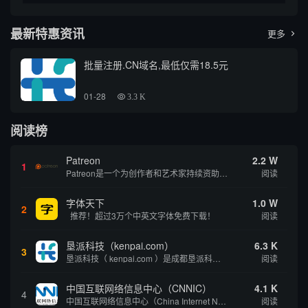
最新特惠资讯
更多

批量注册.CN域名,最低仅需18.5元
01-28
3.3 K
阅读榜
Patreon
2.2 W
1
Patreon是一个为创作者和艺术家持续资助项目的筹款平台。成千上万的漫画创作者、游戏开发者、播客、音乐家和其他人以一种即时、互动和亲密的方式与粉丝接触和培养。Patreon打算改变人们为其工作获得报酬的方式，从广告支持的创作转向来自粉丝的...
阅读
字体天下
1.0 W
2
推荐！超过3万个中英文字体免费下载！
阅读
垦派科技（kenpai.com）
6.3 K
3
垦派科技（ kenpai.com ）是成都垦派科技有限公司旗下互联网基础资源服务平台，公司于2012年在中国成都成立，公司创始人团队深耕互联网基础资源领域20余年，拥有丰富的产品、运营、客户服务经验。 垦派产品 公司围绕互联网核心基础资源 ...
阅读
中国互联网络信息中心（CNNIC）
4.1 K
4
中国互联网络信息中心（China Internet Network Information Center，简称CNNIC）于1997年6月3日组建，现为工业和信息化部直属事业单位，行使国家互联网络信息中心职责。 作为中国信息社会重要的基础设...
阅读