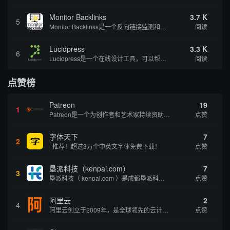
Monitor Backlinks
3.7 K
5
Monitor Backlinks是一个反向链接监测和分析工具，网络营销人员用来分析他们自己的网站或竞争对手的网站的反向链接。该工具定期发送关于你的网站的新链接、破损或旧的反向链接、竞争对手的链接情况和更好的SEO想法的更新。各种反向链接指...
阅读
Lucidpress
3.3 K
6
Lucidpress是一个在线设计工具，可以帮助你快速创建专业的、令人惊叹的数字视觉内容，只需点击一个按钮就可以在线发布、打印或通过社交媒体分享。现在就下载，从试用版开始，让你看起来和感觉像个设计天才。
阅读
点赞榜
Patreon
19
1
Patreon是一个为创作者和艺术家持续资助项目的筹款平台。成千上万的漫画创作者、游戏开发者、播客、音乐家和其他人以一种即时、互动和亲密的方式与粉丝接触和培养。Patreon打算改变人们为其工作获得报酬的方式，从广告支持的创作转向来自粉丝的...
点赞
字体天下
7
2
推荐！超过3万个中英文字体免费下载！
点赞
垦派科技（kenpai.com）
7
3
垦派科技（ kenpai.com ）是成都垦派科技有限公司旗下互联网基础资源服务平台，公司于2012年在中国成都成立，公司创始人团队深耕互联网基础资源领域20余年，拥有丰富的产品、运营、客户服务经验。 垦派产品 公司围绕互联网核心基础资源 ...
点赞
阿里云
2
4
阿里云创立于2009年，是全球领先的云计算及人工智能科技公司，致力于以在线公共服务的方式，提供安全、可靠的计算和数据处理能力，让计算和人工智能成为普惠科技。阿里云服务着制造、金融、政务、交通、医疗、电信、能源等众多领域的企业，包括中国联通、...
点赞