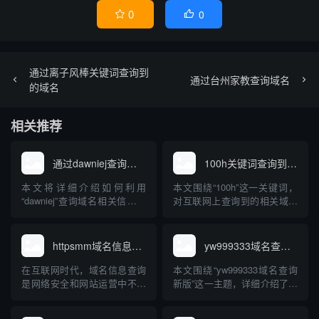
0
0


通过离子风棒关键词查询到
通过台州家教查询域名
的域名
相关推荐
通过dawniej查询域名
100h关键词查询到的域名
本文将详细介绍如何利用
本文围绕“100h”这一关键词，
“dawniej”查询域名相关信息。
对互联网上查询到的相关域名
文章将科普dawniej的定义、功
进行了梳理和分析，并结合
能、应用场景，并结合实际操
“100h”可能涉及的行业领域、
作步骤，帮助读者理解并掌握
应用场景做了专业化科普，旨
httpsmm域名信息查询
yw999333域名查询新版
使用dawniej查询域名的方法和
在帮助读者了解“100h”域名背
注意事项，为互联网资源管
后的意义、用途和注册情况，
在互联网时代，域名信息查询
本文围绕“yw999333域名查询
理、品牌保护以及安全风险防
以及选择此类域名时需注意的
是网络安全和网站运营中不可
新版”这一主题，详细介绍了域
范提供技术参...
要点。
或缺的环节。“httpsmm”这一
名查询的定义、主流查询方
关键词常被用户关注用于域名
式、新版查询工具的创新特