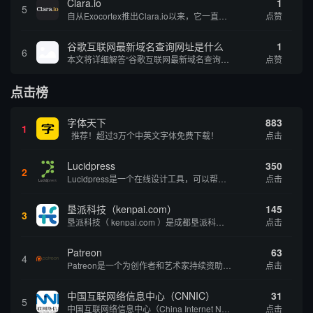
Clara.io
1
5
自从Exocortex推出Clara.io以来，它一直是三维市场的一个轰动。一个完全免费的三维计算机图形软件，它可以在任何兼容设备上的任何支持webGL的浏览器上运行，甚至是安卓系统。它允许设计师建模、制作动画、渲染和分享三维内容，其强大的...
点赞
谷歌互联网最新域名查询网址是什么
1
6
本文将详细解答“谷歌互联网最新域名查询网址是什么”这一常见问题，介绍谷歌官方域名查询及WHOIS服务的现状，并科普互联网域名基础知识、查询方式及实用建议，帮助用户正确掌握域名检索的方法，安全合理地获取所需信息。
点赞
点击榜
字体天下
883
1
推荐！超过3万个中英文字体免费下载！
点击
Lucidpress
350
2
Lucidpress是一个在线设计工具，可以帮助你快速创建专业的、令人惊叹的数字视觉内容，只需点击一个按钮就可以在线发布、打印或通过社交媒体分享。现在就下载，从试用版开始，让你看起来和感觉像个设计天才。
点击
垦派科技（kenpai.com）
145
3
垦派科技（ kenpai.com ）是成都垦派科技有限公司旗下互联网基础资源服务平台，公司于2012年在中国成都成立，公司创始人团队深耕互联网基础资源领域20余年，拥有丰富的产品、运营、客户服务经验。 垦派产品 公司围绕互联网核心基础资源 ...
点击
Patreon
63
4
Patreon是一个为创作者和艺术家持续资助项目的筹款平台。成千上万的漫画创作者、游戏开发者、播客、音乐家和其他人以一种即时、互动和亲密的方式与粉丝接触和培养。Patreon打算改变人们为其工作获得报酬的方式，从广告支持的创作转向来自粉丝的...
点击
中国互联网络信息中心（CNNIC）
31
5
中国互联网络信息中心（China Internet Network Information Center，简称CNNIC）于1997年6月3日组建，现为工业和信息化部直属事业单位，行使国家互联网络信息中心职责。 作为中国信息社会重要的基础设...
点击