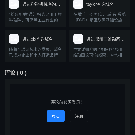
信息查询相关操作。本文将系
点，并以yw999333域名为例，
通过粉碎机械查询域名
taylor查询域名
统讲解什么是域名信息查询、
指导用户如何科学有效地进行
httpsmm是否为特定服务、如
域名状态监测和风险识别。文
“粉碎机械”通常指的是用于物
在数字化时代，域名系统
何安全有效地进行域名信息查
章还会科普域名的基础知识、
料破碎、研磨等工业作业的机
（DNS）是互联网基础设施的
询，还将介绍常见查...
常见查询误区与防骗...
械设备。然而，很多人在互联
重要组成部分。taylor查询域名
网领域也会有疑问：如何通过
（Taylor Domain Query）其实
“粉碎机械”来查询域名？本文
并非一个标准术语，而是用户
通过olx查询域名
通过郑州三维动画公司查询域名
将科普域名、查询方法以及“粉
通过特定工具或平台查询包含
碎机械”作为关键词在域名查询
“taylor”字样或相关的域名信
随着互联网技术的发展，域名
本文详细介绍了如何以“郑州三
过程中可能的应用场景，帮助
息。本文将详细介绍域名查...
已成为企业和个人打造品牌、
维动画公司”为线索，查询相关
大家理解工业设备与互联网...
建立网络身份的重要资源。不
域名的方法与流程，同时对三
少用户在查找或购买心仪域名
维动画行业在郑州的发展现状
评论
( 0 )
时，经常混淆域名查询平台与
及其网络布局进行了系统科
OLX等二手交易平台。本文将
普。文章旨在提升读者对三维
详细探讨“通过OLX查询域名”
动画公司网络品牌认知，并指
的实际情况，并科普正规、权
导正确高效的域名查询操作。
威的域名查询方法及相关注
意...
评论前必须登录！
登录
注册