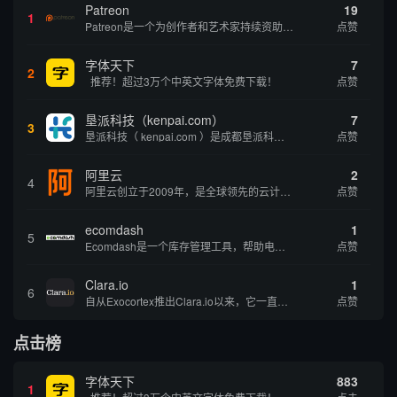
Patreon
19
1
Patreon是一个为创作者和艺术家持续资助项目的筹款平台。成千上万的漫画创作者、游戏开发者、播客、音乐家和其他人以一种即时、互动和亲密的方式与粉丝接触和培养。Patreon打算改变人们为其工作获得报酬的方式，从广告支持的创作转向来自粉丝的...
点赞
字体天下
7
2
推荐！超过3万个中英文字体免费下载！
点赞
垦派科技（kenpai.com）
7
3
垦派科技（ kenpai.com ）是成都垦派科技有限公司旗下互联网基础资源服务平台，公司于2012年在中国成都成立，公司创始人团队深耕互联网基础资源领域20余年，拥有丰富的产品、运营、客户服务经验。 垦派产品 公司围绕互联网核心基础资源 ...
点赞
阿里云
2
4
阿里云创立于2009年，是全球领先的云计算及人工智能科技公司，致力于以在线公共服务的方式，提供安全、可靠的计算和数据处理能力，让计算和人工智能成为普惠科技。阿里云服务着制造、金融、政务、交通、医疗、电信、能源等众多领域的企业，包括中国联通、...
点赞
ecomdash
1
5
Ecomdash是一个库存管理工具，帮助电子商务企业主实现在线运营的自动化。这个工具使在线零售商有能力将与库存、运输和产品上市有关的繁琐任务自动化。卖家可以从一个方便的仪表盘上管理各种多渠道功能。
点赞
Clara.io
1
6
自从Exocortex推出Clara.io以来，它一直是三维市场的一个轰动。一个完全免费的三维计算机图形软件，它可以在任何兼容设备上的任何支持webGL的浏览器上运行，甚至是安卓系统。它允许设计师建模、制作动画、渲染和分享三维内容，其强大的...
点赞
点击榜
字体天下
883
1