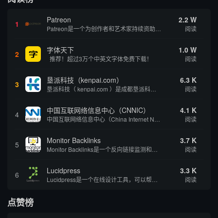
Patreon
2.2 W
1
Patreon是一个为创作者和艺术家持续资助项目的筹款平台。成千上万的漫画创作者、游戏开发者、播客、音乐家和其他人以一种即时、互动和亲密的方式与粉丝接触和培养。Patreon打算改变人们为其工作获得报酬的方式，从广告支持的创作转向来自粉丝的...
阅读
字体天下
1.0 W
2
推荐！超过3万个中英文字体免费下载！
阅读
垦派科技（kenpai.com）
6.3 K
3
垦派科技（ kenpai.com ）是成都垦派科技有限公司旗下互联网基础资源服务平台，公司于2012年在中国成都成立，公司创始人团队深耕互联网基础资源领域20余年，拥有丰富的产品、运营、客户服务经验。 垦派产品 公司围绕互联网核心基础资源 ...
阅读
中国互联网络信息中心（CNNIC）
4.1 K
4
中国互联网络信息中心（China Internet Network Information Center，简称CNNIC）于1997年6月3日组建，现为工业和信息化部直属事业单位，行使国家互联网络信息中心职责。 作为中国信息社会重要的基础设...
阅读
Monitor Backlinks
3.7 K
5
Monitor Backlinks是一个反向链接监测和分析工具，网络营销人员用来分析他们自己的网站或竞争对手的网站的反向链接。该工具定期发送关于你的网站的新链接、破损或旧的反向链接、竞争对手的链接情况和更好的SEO想法的更新。各种反向链接指...
阅读
Lucidpress
3.3 K
6
Lucidpress是一个在线设计工具，可以帮助你快速创建专业的、令人惊叹的数字视觉内容，只需点击一个按钮就可以在线发布、打印或通过社交媒体分享。现在就下载，从试用版开始，让你看起来和感觉像个设计天才。
阅读
点赞榜