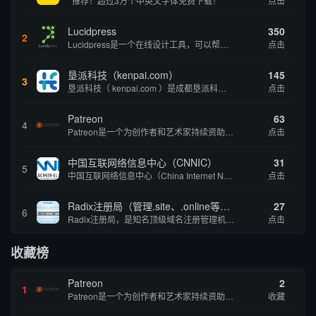
推荐！超过3万个中英文字体免费下载！
点击
Lucidpress
350
2
Lucidpress是一个在线设计工具，可以帮助你快速创建专业的、令人惊叹的数字视觉内容，只需点击一个按钮就可以在线发布、打印或通过社交媒体分享。现在就下载，从试用版开始，让你看起来和感觉像个设计天才。
点击
垦派科技（kenpai.com）
145
3
垦派科技（ kenpai.com ）是成都垦派科技有限公司旗下互联网基础资源服务平台，公司于2012年在中国成都成立，公司创始人团队深耕互联网基础资源领域20余年，拥有丰富的产品、运营、客户服务经验。 垦派产品 公司围绕互联网核心基础资源 ...
点击
Patreon
63
4
Patreon是一个为创作者和艺术家持续资助项目的筹款平台。成千上万的漫画创作者、游戏开发者、播客、音乐家和其他人以一种即时、互动和亲密的方式与粉丝接触和培养。Patreon打算改变人们为其工作获得报酬的方式，从广告支持的创作转向来自粉丝的...
点击
中国互联网络信息中心（CNNIC）
31
5
中国互联网络信息中心（China Internet Network Information Center，简称CNNIC）于1997年6月3日组建，现为工业和信息化部直属事业单位，行使国家互联网络信息中心职责。 作为中国信息社会重要的基础设...
点击
Radix注册局（管理.site、.online等顶级域名）
27
6
Radix注册局，是知名顶级域名注册管理机构，目前已有：.SITE,.ONLINE,.STORE,.TECH,.FUN,.WEBSITE,.SPACE,.PRESS,.UNO,和.HOST域名通过中国工业和信息化部备案。
点击
收藏榜
Patreon
2
1
Patreon是一个为创作者和艺术家持续资助项目的筹款平台。成千上万的漫画创作者、游戏开发者、播客、音乐家和其他人以一种即时、互动和亲密的方式与粉丝接触和培养。Patreon打算改变人们为其工作获得报酬的方式，从广告支持的创作转向来自粉丝的...
收藏