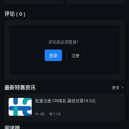
域名查询的关联，以及如何有
的查询服务，能够为用户提供
艺术品受到越来越多收藏爱好
后的技术原理、适用场景及注
效利用...
更高效、...
者与投资者的关注。对于意欲
意事项。随着互联网的发展，
评论
( 0 )
入手仿古铜雕的人来说，了解
域名信息在网络安全、品牌保
其市场价格及相关查询方式变
护和信息追踪等领域日益重
得尤为重要。本文将介绍如何
要，掌握高效的域名查询方式
通过互联网进行仿古铜雕价格
成为广大技术人员和普通用户
查询，并推荐几个相关的价格
的需求。本文将以专业、通俗
查询域...
的角...
评论前必须登录！
登录
注册
最新特惠资讯
更多

批量注册.CN域名,最低仅需18.5元
01-28
3.3 K
阅读榜