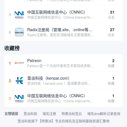
中国互联网络信息中心（CNNIC）
31
5
中国互联网络信息中心（China Internet Network Information Center，简称CNNIC）于1997年6月3日组建，现为工业和信息化部直属事业单位，行使国家互联网络信息中心职责。 作为中国信息社会重要的基础设...
点击
Radix注册局（管理.site、.online等顶级域名）
27
6
Radix注册局，是知名顶级域名注册管理机构，目前已有：.SITE,.ONLINE,.STORE,.TECH,.FUN,.WEBSITE,.SPACE,.PRESS,.UNO,和.HOST域名通过中国工业和信息化部备案。
点击
收藏榜
Patreon
2
1
Patreon是一个为创作者和艺术家持续资助项目的筹款平台。成千上万的漫画创作者、游戏开发者、播客、音乐家和其他人以一种即时、互动和亲密的方式与粉丝接触和培养。Patreon打算改变人们为其工作获得报酬的方式，从广告支持的创作转向来自粉丝的...
收藏
垦派科技（kenpai.com）
1
2
垦派科技（ kenpai.com ）是成都垦派科技有限公司旗下互联网基础资源服务平台，公司于2012年在中国成都成立，公司创始人团队深耕互联网基础资源领域20余年，拥有丰富的产品、运营、客户服务经验。 垦派产品 公司围绕互联网核心基础资源 ...
收藏
中国互联网络信息中心（CNNIC）
1
3
中国互联网络信息中心（China Internet Network Information Center，简称CNNIC）于1997年6月3日组建，现为工业和信息化部直属事业单位，行使国家互联网络信息中心职责。 作为中国信息社会重要的基础设...
收藏
友情链接
垦派科技
域名注册
特惠派标签云
域名dns解析记录查询
垦派科技旗下【特惠派】专业的域名及互联网基础资源汇集地