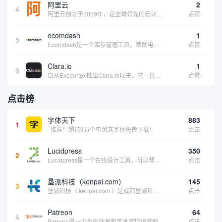
阿里云
2
4
阿里云创立于2009年，是全球领先的云计算及人工智能科技公司，致力于以在线公共服务的方式，提供安全、可靠的计算和数据处理能力，让计算和人工智能成为普惠科技。阿里云服务着制造、金融、政务、交通、医疗、电信、能源等众多领域的企业，包括中国联通、...
点赞
ecomdash
1
5
Ecomdash是一个库存管理工具，帮助电子商务企业主实现在线运营的自动化。这个工具使在线零售商有能力将与库存、运输和产品上市有关的繁琐任务自动化。卖家可以从一个方便的仪表盘上管理各种多渠道功能。
点赞
Clara.io
1
6
自从Exocortex推出Clara.io以来，它一直是三维市场的一个轰动。一个完全免费的三维计算机图形软件，它可以在任何兼容设备上的任何支持webGL的浏览器上运行，甚至是安卓系统。它允许设计师建模、制作动画、渲染和分享三维内容，其强大的...
点赞
点击榜
字体天下
883
1
推荐！超过3万个中英文字体免费下载！
点击
Lucidpress
350
2
Lucidpress是一个在线设计工具，可以帮助你快速创建专业的、令人惊叹的数字视觉内容，只需点击一个按钮就可以在线发布、打印或通过社交媒体分享。现在就下载，从试用版开始，让你看起来和感觉像个设计天才。
点击
垦派科技（kenpai.com）
145
3
垦派科技（ kenpai.com ）是成都垦派科技有限公司旗下互联网基础资源服务平台，公司于2012年在中国成都成立，公司创始人团队深耕互联网基础资源领域20余年，拥有丰富的产品、运营、客户服务经验。 垦派产品 公司围绕互联网核心基础资源 ...
点击
Patreon
64
4
Patreon是一个为创作者和艺术家持续资助项目的筹款平台。成千上万的漫画创作者、游戏开发者、播客、音乐家和其他人以一种即时、互动和亲密的方式与粉丝接触和培养。Patreon打算改变人们为其工作获得报酬的方式，从广告支持的创作转向来自粉丝的...
点击