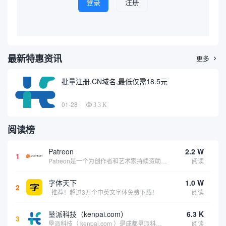
登录
注册
最新特惠资讯
更多

批量注册.CN域名,最低仅需18.5元
01-28
3.3 K
阅读榜
Patreon
2.2 W
1
Patreon是一个为创作者和艺术家持续资助项目的筹款平台。成千上万的漫画创作者、游戏开发者、播客、音乐家和其他人以一种即时、互动和亲密的方式与粉丝接触和培养。Patreon打算改变人们为其工作获得报酬的方式，从广告支持的创作转向来自粉丝的...
阅读
字体天下
1.0 W
2
推荐！超过3万个中英文字体免费下载！
阅读
垦派科技（kenpai.com）
6.3 K
3
垦派科技（ kenpai.com ）是成都垦派科技有限公司旗下互联网基础资源服务平台，公司于2012年在中国成都成立，公司创始人团队深耕互联网基础资源领域20余年，拥有丰富的产品、运营、客户服务经验。 垦派产品 公司围绕互联网核心基础资源 ...
阅读