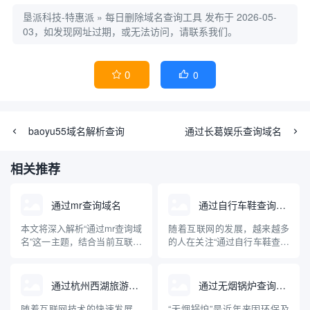
垦派科技-特惠派
»
每日删除域名查询工具
发布于 2026-05-
03，如发现网址过期，或无法访问，请联系我们。
0
0


baoyu55域名解析查询
通过长葛娱乐查询域名
相关推荐
通过mr查询域名
通过自行车鞋查询域名
本文将深入解析“通过mr查询域
随着互联网的发展，越来越多
名”这一主题，结合当前互联网
的人在关注“通过自行车鞋查询
域名管理与查询技术，讲述
域名”这一问题。这背后不仅涉
MR（Mail Relay/Message
及到行业产品在网络上的独特
Relay）在域名解析中的实际
标识，更牵扯到企业品牌建
通过杭州西湖旅游查询域名
通过无烟锅炉查询到的域名网站
用途和常见方法，并介绍相关
设、电子商务及网络安全等多
的专业工具与操作步骤。文章
重维度。本文将系统科普通过
随着互联网技术的快速发展，
“无烟锅炉”是近年来因环保及