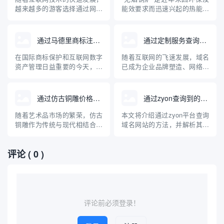
内容兼顾理论与实操，旨在帮
自行车鞋查询域名的实际含
越来越多的游客选择通过网络
能效要求而迅速兴起的热能设
助读者...
义、操作方法、关联知识及其
获取旅游信息。杭州西湖作为
备。随着网络信息透明度的提
对自行...
中国著名的旅游胜地，拥有丰
高，人们越来越多地通过互联
富的旅游信息资源。本文将介
网查询、比较各种无烟锅炉产
通过马德里商标注册查询域名
通过定制服务查询域名
绍如何通过互联网查询杭州西
品和品牌。本文介绍了与无烟
湖的旅游相关域名，并为游客
锅炉相关的主要专业网站及其
在国际商标保护和互联网数字
随着互联网的飞速发展，域名
合理规划出行提供专业的指导
特点，并针对无烟锅炉的原
资产管理日益重要的今天，企
已成为企业品牌塑造、网络入
意见。
理、应用及选购建议进行了深
业和个人常常将商标注册与域
口和数字资产管理的核心元
入科普...
名保护紧密结合。通过马德里
素。面对日益激增的域名注册
商标注册体系查询域名，是品
需求和复杂的市场“抢注”环
通过仿古铜雕价格查询域名
通过zyon查询到的域名网站
牌全球布局和防止知识产权纠
境，传统的域名查询方式正逐
纷的重要一环。本文介绍了马
渐暴露出局限性。相比之下，
随着艺术品市场的繁荣，仿古
本文将介绍通过zyon平台查询
德里商标注册的基本流程、与
基于大数据和多样化需求定制
铜雕作为传统与现代相结合的
域名网站的方法，并解析其背
域名查询的关联，以及如何有
的查询服务，能够为用户提供
艺术品受到越来越多收藏爱好
后的技术原理、适用场景及注
效利用...
更高效、...
者与投资者的关注。对于意欲
意事项。随着互联网的发展，
评论
( 0 )
入手仿古铜雕的人来说，了解
域名信息在网络安全、品牌保
其市场价格及相关查询方式变
护和信息追踪等领域日益重
得尤为重要。本文将介绍如何
要，掌握高效的域名查询方式
通过互联网进行仿古铜雕价格
成为广大技术人员和普通用户
查询，并推荐几个相关的价格
的需求。本文将以专业、通俗
查询域...
的角...
评论前必须登录！