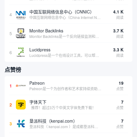
中国互联网络信息中心（CNNIC）
4.1 K
4
中国互联网络信息中心（China Internet Network Information Center，简称CNNIC）于1997年6月3日组建，现为工业和信息化部直属事业单位，行使国家互联网络信息中心职责。 作为中国信息社会重要的基础设...
阅读
Monitor Backlinks
3.7 K
5
Monitor Backlinks是一个反向链接监测和分析工具，网络营销人员用来分析他们自己的网站或竞争对手的网站的反向链接。该工具定期发送关于你的网站的新链接、破损或旧的反向链接、竞争对手的链接情况和更好的SEO想法的更新。各种反向链接指...
阅读
Lucidpress
3.3 K
6
Lucidpress是一个在线设计工具，可以帮助你快速创建专业的、令人惊叹的数字视觉内容，只需点击一个按钮就可以在线发布、打印或通过社交媒体分享。现在就下载，从试用版开始，让你看起来和感觉像个设计天才。
阅读
点赞榜
Patreon
19
1
Patreon是一个为创作者和艺术家持续资助项目的筹款平台。成千上万的漫画创作者、游戏开发者、播客、音乐家和其他人以一种即时、互动和亲密的方式与粉丝接触和培养。Patreon打算改变人们为其工作获得报酬的方式，从广告支持的创作转向来自粉丝的...
点赞
字体天下
7
2
推荐！超过3万个中英文字体免费下载！
点赞
垦派科技（kenpai.com）
7
3
垦派科技（ kenpai.com ）是成都垦派科技有限公司旗下互联网基础资源服务平台，公司于2012年在中国成都成立，公司创始人团队深耕互联网基础资源领域20余年，拥有丰富的产品、运营、客户服务经验。 垦派产品 公司围绕互联网核心基础资源 ...
点赞