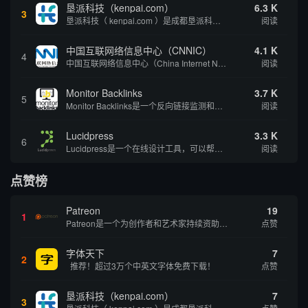
垦派科技（kenpai.com）
6.3 K
3
垦派科技（ kenpai.com ）是成都垦派科技有限公司旗下互联网基础资源服务平台，公司于2012年在中国成都成立，公司创始人团队深耕互联网基础资源领域20余年，拥有丰富的产品、运营、客户服务经验。 垦派产品 公司围绕互联网核心基础资源 ...
阅读
中国互联网络信息中心（CNNIC）
4.1 K
4
中国互联网络信息中心（China Internet Network Information Center，简称CNNIC）于1997年6月3日组建，现为工业和信息化部直属事业单位，行使国家互联网络信息中心职责。 作为中国信息社会重要的基础设...
阅读
Monitor Backlinks
3.7 K
5
Monitor Backlinks是一个反向链接监测和分析工具，网络营销人员用来分析他们自己的网站或竞争对手的网站的反向链接。该工具定期发送关于你的网站的新链接、破损或旧的反向链接、竞争对手的链接情况和更好的SEO想法的更新。各种反向链接指...
阅读
Lucidpress
3.3 K
6
Lucidpress是一个在线设计工具，可以帮助你快速创建专业的、令人惊叹的数字视觉内容，只需点击一个按钮就可以在线发布、打印或通过社交媒体分享。现在就下载，从试用版开始，让你看起来和感觉像个设计天才。
阅读
点赞榜
Patreon
19
1
Patreon是一个为创作者和艺术家持续资助项目的筹款平台。成千上万的漫画创作者、游戏开发者、播客、音乐家和其他人以一种即时、互动和亲密的方式与粉丝接触和培养。Patreon打算改变人们为其工作获得报酬的方式，从广告支持的创作转向来自粉丝的...
点赞
字体天下
7
2
推荐！超过3万个中英文字体免费下载！
点赞
垦派科技（kenpai.com）
7
3