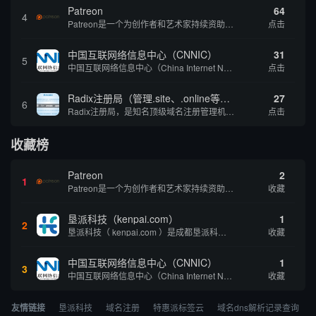
Patreon
64
4
Patreon是一个为创作者和艺术家持续资助项目的筹款平台。成千上万的漫画创作者、游戏开发者、播客、音乐家和其他人以一种即时、互动和亲密的方式与粉丝接触和培养。Patreon打算改变人们为其工作获得报酬的方式，从广告支持的创作转向来自粉丝的...
点击
中国互联网络信息中心（CNNIC）
31
5
中国互联网络信息中心（China Internet Network Information Center，简称CNNIC）于1997年6月3日组建，现为工业和信息化部直属事业单位，行使国家互联网络信息中心职责。 作为中国信息社会重要的基础设...
点击
Radix注册局（管理.site、.online等顶级域名）
27
6
Radix注册局，是知名顶级域名注册管理机构，目前已有：.SITE,.ONLINE,.STORE,.TECH,.FUN,.WEBSITE,.SPACE,.PRESS,.UNO,和.HOST域名通过中国工业和信息化部备案。
点击
收藏榜
Patreon
2
1
Patreon是一个为创作者和艺术家持续资助项目的筹款平台。成千上万的漫画创作者、游戏开发者、播客、音乐家和其他人以一种即时、互动和亲密的方式与粉丝接触和培养。Patreon打算改变人们为其工作获得报酬的方式，从广告支持的创作转向来自粉丝的...
收藏
垦派科技（kenpai.com）
1
2
垦派科技（ kenpai.com ）是成都垦派科技有限公司旗下互联网基础资源服务平台，公司于2012年在中国成都成立，公司创始人团队深耕互联网基础资源领域20余年，拥有丰富的产品、运营、客户服务经验。 垦派产品 公司围绕互联网核心基础资源 ...
收藏
中国互联网络信息中心（CNNIC）
1
3
中国互联网络信息中心（China Internet Network Information Center，简称CNNIC）于1997年6月3日组建，现为工业和信息化部直属事业单位，行使国家互联网络信息中心职责。 作为中国信息社会重要的基础设...
收藏
友情链接
垦派科技
域名注册
特惠派标签云
域名dns解析记录查询