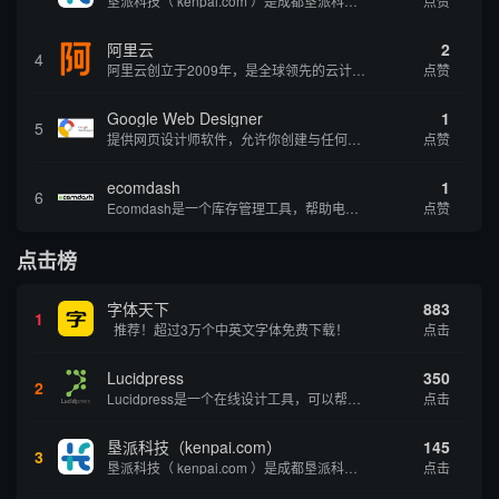
垦派科技（ kenpai.com ）是成都垦派科技有限公司旗下互联网基础资源服务平台，公司于2012年在中国成都成立，公司创始人团队深耕互联网基础资源领域20余年，拥有丰富的产品、运营、客户服务经验。 垦派产品 公司围绕互联网核心基础资源 ...
点赞
阿里云
2
4
阿里云创立于2009年，是全球领先的云计算及人工智能科技公司，致力于以在线公共服务的方式，提供安全、可靠的计算和数据处理能力，让计算和人工智能成为普惠科技。阿里云服务着制造、金融、政务、交通、医疗、电信、能源等众多领域的企业，包括中国联通、...
点赞
Google Web Designer
1
5
提供网页设计师软件，允许你创建与任何设备兼容的、有吸引力的HTML5网站。它具有预编程的网页组件、事件和页面、简单场景动画、3D内容创建、内容创建工具和谷歌集成等功能。内容创建工具包括形状和笔工具、标签工具和梯度编辑工具。
点赞
ecomdash
1
6
Ecomdash是一个库存管理工具，帮助电子商务企业主实现在线运营的自动化。这个工具使在线零售商有能力将与库存、运输和产品上市有关的繁琐任务自动化。卖家可以从一个方便的仪表盘上管理各种多渠道功能。
点赞
点击榜
字体天下
883
1
推荐！超过3万个中英文字体免费下载！
点击
Lucidpress
350
2
Lucidpress是一个在线设计工具，可以帮助你快速创建专业的、令人惊叹的数字视觉内容，只需点击一个按钮就可以在线发布、打印或通过社交媒体分享。现在就下载，从试用版开始，让你看起来和感觉像个设计天才。
点击
垦派科技（kenpai.com）
145
3
垦派科技（ kenpai.com ）是成都垦派科技有限公司旗下互联网基础资源服务平台，公司于2012年在中国成都成立，公司创始人团队深耕互联网基础资源领域20余年，拥有丰富的产品、运营、客户服务经验。 垦派产品 公司围绕互联网核心基础资源 ...
点击