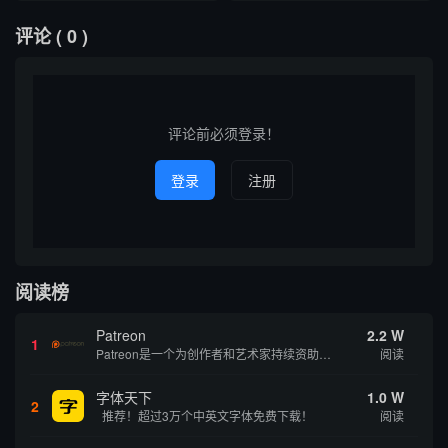
评论
( 0 )
评论前必须登录！
登录
注册
阅读榜
Patreon
2.2 W
1
Patreon是一个为创作者和艺术家持续资助项目的筹款平台。成千上万的漫画创作者、游戏开发者、播客、音乐家和其他人以一种即时、互动和亲密的方式与粉丝接触和培养。Patreon打算改变人们为其工作获得报酬的方式，从广告支持的创作转向来自粉丝的...
阅读
字体天下
1.0 W
2
推荐！超过3万个中英文字体免费下载！
阅读