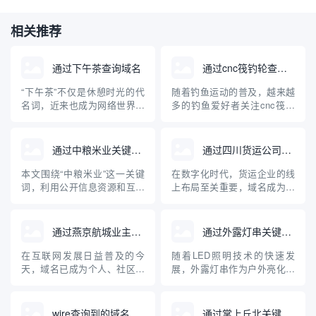
相关推荐
通过下午茶查询域名
通过cnc筏钓轮查询域名
“下午茶”不仅是休憩时光的代
随着钓鱼运动的普及，越来越
名词，近来也成为网络世界中
多的钓鱼爱好者关注cnc筏钓
一款深受欢迎的域名查询工
轮等专业装备。与此同时，互
具。对于正在建站、创业和运
联网的发展使得相关设备和品
营企业的朋友来说，快速、准
牌的域名注册及查询成为大家
通过中粮米业关键词查询到的域名
通过四川货运公司查询域名
确地查询域名及其关联信息是
关心的问题。本文将从“cnc筏
一项十分重要的任务。本文将
钓轮”出发，介绍如何查询相关
本文围绕“中粮米业”这一关键
在数字化时代，货运企业的线
对“下午茶”域名查询工具的原
域名，并普及域名查询的基础
词，利用公开信息资源和互联
上布局至关重要，域名成为企
理、使用方法、优势及注意事
知识，帮助钓鱼装备品牌构...
网查询工具，检索分析现阶段
业网络身份的核心标识。本文
项进...
与“中粮米业”相关的主要域
将详细介绍如何通过四川货运
名，并探讨企业域名注册与保
公司查询其域名，以及域名在
通过燕京航城业主群查询域名
通过外露灯串关键词查询到的域名
护的重要性。通过具体案例，
货运行业中的重要作用，帮助
普及企业开展网络布局、加强
企业和个人规范管理和查询域
在互联网发展日益普及的今
随着LED照明技术的快速发
品牌保护的科普知识，为中小
名，提高网络安全意识。
天，域名已成为个人、社区、
展，外露灯串作为户外亮化工
企业互联网品牌建设提供参
企业展示自身及资源管理的重
程中的重要装饰与照明产品，
考。
要载体。对于像“燕京航城业主
其在市场上的关注度持续上
群”这样的社区组织，如何通过
升。用户或企业在选择外露灯
wire查询到的域名网站
通过掌上丘北关键词查询到的域名