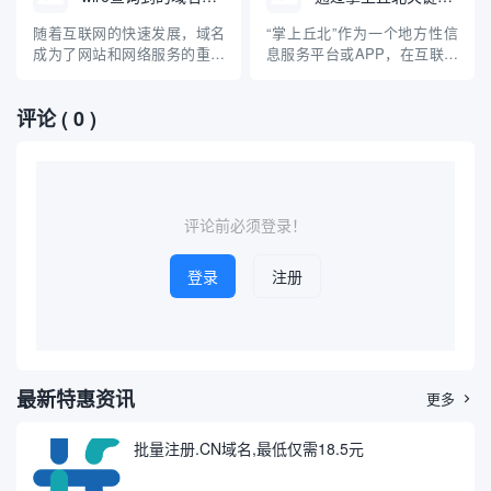
群体资源、技术手段高效查找
串产品时，经常通过关键词搜
相关域名，成为业主们关注的
索，以获得相关的资讯、产品
随着互联网的快速发展，域名
“掌上丘北”作为一个地方性信
话题。本文将介绍域名的基础
或供应商信息。本文介绍了通
成为了网站和网络服务的重要
息服务平台或APP，在互联网
知识、社区群组如何有效协作
过“外露灯串”这一关键词查询
组成部分。在日常工作和信息
中有着独特的存在感。用户通
开展...
到的主...
安全领域，"wire"常被用作工
过输入“掌上丘北”这一关键
评论
( 0 )
具或关键词，帮助用户查询特
词，可以在各类搜索引擎或应
定的域名及其相关信息。本文
用商店中检索相关的官方、媒
将聚焦于“wire查询到的域名网
体、商业以及信息类域名。本
站”，探讨其相关工具、查询方
篇文章将围绕通过“掌上丘北”
法、应用场景以及在...
关键词查询到的典型域名展
开...
评论前必须登录！
登录
注册
最新特惠资讯
更多

批量注册.CN域名,最低仅需18.5元