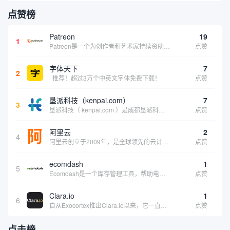
点赞榜
Patreon
19
1
Patreon是一个为创作者和艺术家持续资助项目的筹款平台。成千上万的漫画创作者、游戏开发者、播客、音乐家和其他人以一种即时、互动和亲密的方式与粉丝接触和培养。Patreon打算改变人们为其工作获得报酬的方式，从广告支持的创作转向来自粉丝的...
点赞
字体天下
7
2
推荐！超过3万个中英文字体免费下载！
点赞
垦派科技（kenpai.com）
7
3
垦派科技（ kenpai.com ）是成都垦派科技有限公司旗下互联网基础资源服务平台，公司于2012年在中国成都成立，公司创始人团队深耕互联网基础资源领域20余年，拥有丰富的产品、运营、客户服务经验。 垦派产品 公司围绕互联网核心基础资源 ...
点赞
阿里云
2
4
阿里云创立于2009年，是全球领先的云计算及人工智能科技公司，致力于以在线公共服务的方式，提供安全、可靠的计算和数据处理能力，让计算和人工智能成为普惠科技。阿里云服务着制造、金融、政务、交通、医疗、电信、能源等众多领域的企业，包括中国联通、...
点赞
ecomdash
1
5
Ecomdash是一个库存管理工具，帮助电子商务企业主实现在线运营的自动化。这个工具使在线零售商有能力将与库存、运输和产品上市有关的繁琐任务自动化。卖家可以从一个方便的仪表盘上管理各种多渠道功能。
点赞
Clara.io
1
6
自从Exocortex推出Clara.io以来，它一直是三维市场的一个轰动。一个完全免费的三维计算机图形软件，它可以在任何兼容设备上的任何支持webGL的浏览器上运行，甚至是安卓系统。它允许设计师建模、制作动画、渲染和分享三维内容，其强大的...
点赞
点击榜