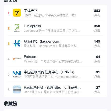
字体天下
883
1
推荐！超过3万个中英文字体免费下载！
点击
Lucidpress
350
2
Lucidpress是一个在线设计工具，可以帮助你快速创建专业的、令人惊叹的数字视觉内容，只需点击一个按钮就可以在线发布、打印或通过社交媒体分享。现在就下载，从试用版开始，让你看起来和感觉像个设计天才。
点击
垦派科技（kenpai.com）
145
3
垦派科技（ kenpai.com ）是成都垦派科技有限公司旗下互联网基础资源服务平台，公司于2012年在中国成都成立，公司创始人团队深耕互联网基础资源领域20余年，拥有丰富的产品、运营、客户服务经验。 垦派产品 公司围绕互联网核心基础资源 ...
点击
Patreon
64
4
Patreon是一个为创作者和艺术家持续资助项目的筹款平台。成千上万的漫画创作者、游戏开发者、播客、音乐家和其他人以一种即时、互动和亲密的方式与粉丝接触和培养。Patreon打算改变人们为其工作获得报酬的方式，从广告支持的创作转向来自粉丝的...
点击
中国互联网络信息中心（CNNIC）
31
5
中国互联网络信息中心（China Internet Network Information Center，简称CNNIC）于1997年6月3日组建，现为工业和信息化部直属事业单位，行使国家互联网络信息中心职责。 作为中国信息社会重要的基础设...
点击
Radix注册局（管理.site、.online等顶级域名）
27
6
Radix注册局，是知名顶级域名注册管理机构，目前已有：.SITE,.ONLINE,.STORE,.TECH,.FUN,.WEBSITE,.SPACE,.PRESS,.UNO,和.HOST域名通过中国工业和信息化部备案。
点击
收藏榜