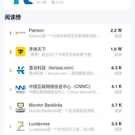
01-28
3.3 K
阅读榜
Patreon
2.2 W
1
Patreon是一个为创作者和艺术家持续资助项目的筹款平台。成千上万的漫画创作者、游戏开发者、播客、音乐家和其他人以一种即时、互动和亲密的方式与粉丝接触和培养。Patreon打算改变人们为其工作获得报酬的方式，从广告支持的创作转向来自粉丝的...
阅读
字体天下
1.0 W
2
推荐！超过3万个中英文字体免费下载！
阅读
垦派科技（kenpai.com）
6.3 K
3
垦派科技（ kenpai.com ）是成都垦派科技有限公司旗下互联网基础资源服务平台，公司于2012年在中国成都成立，公司创始人团队深耕互联网基础资源领域20余年，拥有丰富的产品、运营、客户服务经验。 垦派产品 公司围绕互联网核心基础资源 ...
阅读
中国互联网络信息中心（CNNIC）
4.1 K
4
中国互联网络信息中心（China Internet Network Information Center，简称CNNIC）于1997年6月3日组建，现为工业和信息化部直属事业单位，行使国家互联网络信息中心职责。 作为中国信息社会重要的基础设...
阅读
Monitor Backlinks
3.7 K
5
Monitor Backlinks是一个反向链接监测和分析工具，网络营销人员用来分析他们自己的网站或竞争对手的网站的反向链接。该工具定期发送关于你的网站的新链接、破损或旧的反向链接、竞争对手的链接情况和更好的SEO想法的更新。各种反向链接指...
阅读
Lucidpress
3.3 K
6
Lucidpress是一个在线设计工具，可以帮助你快速创建专业的、令人惊叹的数字视觉内容，只需点击一个按钮就可以在线发布、打印或通过社交媒体分享。现在就下载，从试用版开始，让你看起来和感觉像个设计天才。
阅读