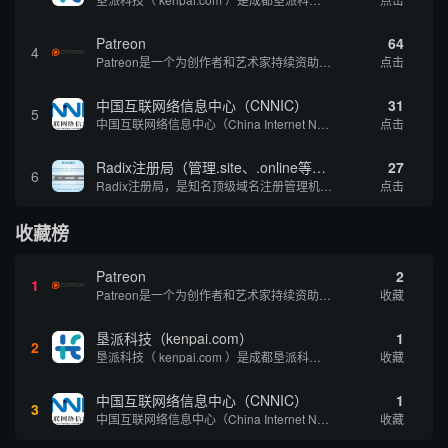
Patreon
64
4
Patreon是一个为创作者和艺术家持续资助项目的筹款平台。成千上万的漫画创作者、游戏开发者、播客、音乐家和其他人以一种即时、互动和亲密的方式与粉丝接触和培养。Patreon打算改变人们为其工作获得报酬的方式，从广告支持的创作转向来自粉丝的...
点击
中国互联网络信息中心（CNNIC）
31
5
中国互联网络信息中心（China Internet Network Information Center，简称CNNIC）于1997年6月3日组建，现为工业和信息化部直属事业单位，行使国家互联网络信息中心职责。 作为中国信息社会重要的基础设...
点击
Radix注册局（管理.site、.online等顶级域名）
27
6
Radix注册局，是知名顶级域名注册管理机构，目前已有：.SITE,.ONLINE,.STORE,.TECH,.FUN,.WEBSITE,.SPACE,.PRESS,.UNO,和.HOST域名通过中国工业和信息化部备案。
点击
收藏榜
Patreon
2
1
Patreon是一个为创作者和艺术家持续资助项目的筹款平台。成千上万的漫画创作者、游戏开发者、播客、音乐家和其他人以一种即时、互动和亲密的方式与粉丝接触和培养。Patreon打算改变人们为其工作获得报酬的方式，从广告支持的创作转向来自粉丝的...
收藏
垦派科技（kenpai.com）
1
2
垦派科技（ kenpai.com ）是成都垦派科技有限公司旗下互联网基础资源服务平台，公司于2012年在中国成都成立，公司创始人团队深耕互联网基础资源领域20余年，拥有丰富的产品、运营、客户服务经验。 垦派产品 公司围绕互联网核心基础资源 ...
收藏
中国互联网络信息中心（CNNIC）
1
3
中国互联网络信息中心（China Internet Network Information Center，简称CNNIC）于1997年6月3日组建，现为工业和信息化部直属事业单位，行使国家互联网络信息中心职责。 作为中国信息社会重要的基础设...
收藏