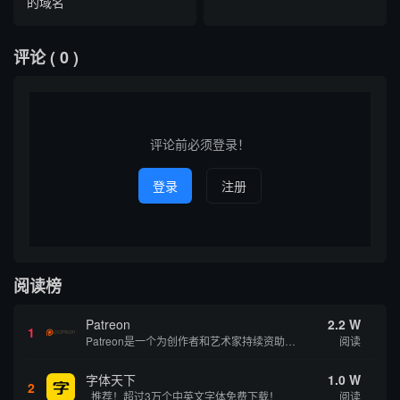
的域名
评论
( 0 )
评论前必须登录！
登录
注册
阅读榜
Patreon
2.2 W
1
Patreon是一个为创作者和艺术家持续资助项目的筹款平台。成千上万的漫画创作者、游戏开发者、播客、音乐家和其他人以一种即时、互动和亲密的方式与粉丝接触和培养。Patreon打算改变人们为其工作获得报酬的方式，从广告支持的创作转向来自粉丝的...
阅读
字体天下
1.0 W
2
推荐！超过3万个中英文字体免费下载！
阅读