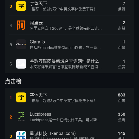
字体天下
7
3
推荐！超过3万个中英文字体免费下载！
点赞
阿里云
2
4
阿里云创立于2009年，是全球领先的云计算及人工智能科技公司，致力于以在线公共服务的方式，提供安全、可靠的计算和数据处理能力，让计算和人工智能成为普惠科技。阿里云服务着制造、金融、政务、交通、医疗、电信、能源等众多领域的企业，包括中国联通、...
点赞
Clara.io
1
5
自从Exocortex推出Clara.io以来，它一直是三维市场的一个轰动。一个完全免费的三维计算机图形软件，它可以在任何兼容设备上的任何支持webGL的浏览器上运行，甚至是安卓系统。它允许设计师建模、制作动画、渲染和分享三维内容，其强大的...
点赞
谷歌互联网最新域名查询网址是什么
1
6
本文将详细解答“谷歌互联网最新域名查询网址是什么”这一常见问题，介绍谷歌官方域名查询及WHOIS服务的现状，并科普互联网域名基础知识、查询方式及实用建议，帮助用户正确掌握域名检索的方法，安全合理地获取所需信息。
点赞
点击榜
字体天下
883
1
推荐！超过3万个中英文字体免费下载！
点击
Lucidpress
350
2
Lucidpress是一个在线设计工具，可以帮助你快速创建专业的、令人惊叹的数字视觉内容，只需点击一个按钮就可以在线发布、打印或通过社交媒体分享。现在就下载，从试用版开始，让你看起来和感觉像个设计天才。
点击
垦派科技（kenpai.com）
145
3
垦派科技（ kenpai.com ）是成都垦派科技有限公司旗下互联网基础资源服务平台，公司于2012年在中国成都成立，公司创始人团队深耕互联网基础资源领域20余年，拥有丰富的产品、运营、客户服务经验。 垦派产品 公司围绕互联网核心基础资源 ...
点击