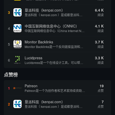
垦派科技（kenpai.com）
6.4 K
3
垦派科技（ kenpai.com ）是成都垦派科技有限公司旗下互联网基础资源服务平台，公司于2012年在中国成都成立，公司创始人团队深耕互联网基础资源领域20余年，拥有丰富的产品、运营、客户服务经验。 垦派产品 公司围绕互联网核心基础资源 ...
阅读
中国互联网络信息中心（CNNIC）
4.1 K
4
中国互联网络信息中心（China Internet Network Information Center，简称CNNIC）于1997年6月3日组建，现为工业和信息化部直属事业单位，行使国家互联网络信息中心职责。 作为中国信息社会重要的基础设...
阅读
Monitor Backlinks
3.7 K
5
Monitor Backlinks是一个反向链接监测和分析工具，网络营销人员用来分析他们自己的网站或竞争对手的网站的反向链接。该工具定期发送关于你的网站的新链接、破损或旧的反向链接、竞争对手的链接情况和更好的SEO想法的更新。各种反向链接指...
阅读
Lucidpress
3.3 K
6
Lucidpress是一个在线设计工具，可以帮助你快速创建专业的、令人惊叹的数字视觉内容，只需点击一个按钮就可以在线发布、打印或通过社交媒体分享。现在就下载，从试用版开始，让你看起来和感觉像个设计天才。
阅读
点赞榜
Patreon
19
1
Patreon是一个为创作者和艺术家持续资助项目的筹款平台。成千上万的漫画创作者、游戏开发者、播客、音乐家和其他人以一种即时、互动和亲密的方式与粉丝接触和培养。Patreon打算改变人们为其工作获得报酬的方式，从广告支持的创作转向来自粉丝的...
点赞
垦派科技（kenpai.com）
7
2
垦派科技（ kenpai.com ）是成都垦派科技有限公司旗下互联网基础资源服务平台，公司于2012年在中国成都成立，公司创始人团队深耕互联网基础资源领域20余年，拥有丰富的产品、运营、客户服务经验。 垦派产品 公司围绕互联网核心基础资源 ...
点赞