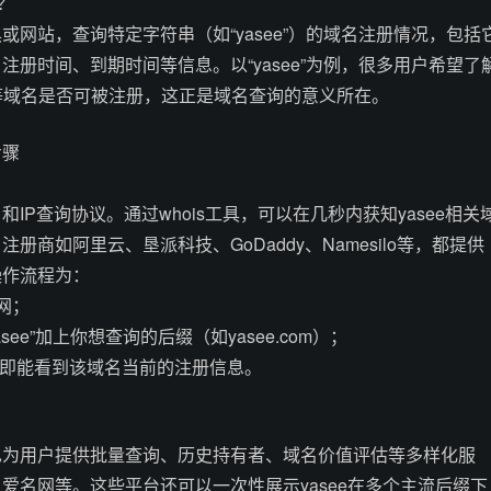
？
或网站，查询特定字符串（如“yasee”）的域名注册情况，包括
注册时间、到期时间等信息。以“yasee”为例，很多用户希望了
see.cn”等域名是否可被注册，这正是域名查询的意义所在。
步骤
名和IP查询协议。通过whois工具，可以在几秒内获知yasee相关
册商如阿里云、垦派科技、GoDaddy、Namesilo等，都提供
操作流程为：
网；
see”加上你想查询的后缀（如yasee.com）；
”，即能看到该域名当前的注册信息。
也为用户提供批量查询、历史持有者、域名价值评估等多样化服
爱名网等。这些平台还可以一次性展示yasee在多个主流后缀下