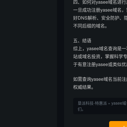
四、如何对yasee域名进
一旦成功注册yasee域
好DNS解析、安全防护、
不同后缀的域名。
五、结语
综上，yasee域名查询
站或域名投资，掌握科学
于有意注册yasee或类
如需查询yasee域名当
权威结果。
垦派科技-特惠派
»
yasee
们。