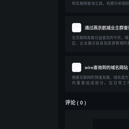
和互联网查询工具，检索分析现阶
关的主要域名，并探讨企业域名
性。通过具体案例，普及企业开展
牌保护的科普知识，为中小企业互
参考。
通过燕京航城业主群查
在互联网发展日益普及的今天，域
区、企业展示自身及资源管理的
“燕京航城业主群”这样的社区组
源、技术手段高效查找相关域名，
话题。本文将介绍域名的基础知识
效协作开展...
wire查询到的域名网站
随着互联网的快速发展，域名成为
的重要组成部分。在日常工
域，"wire"常被用作工具或关键
定的域名及其相关信息。本文将聚焦于
域名网站”，探讨其相关工具、查
评论
( 0 )
以及在...