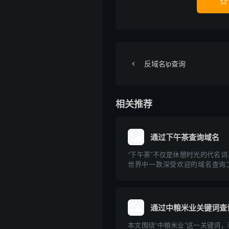

反域名ip查询
相关推荐
通过下午茶查询域名
“下午茶”不仅是休憩时光的代名
世界中一款深受欢迎的域名查询
站、创业和运营企业的朋友来说，
域名及其关联信息是一项十分重要
“下午茶”域名查询工具的原理、
意事项进...
通过中粮米业关键词查
本文围绕“中粮米业”这一关键词