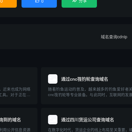
0
0

分享
域名查询cdnip
通过cnc筏钓轮查询域名
词，近来也成为网络
随着钓鱼运动的普及，越来越多的钓鱼爱好者
工具。对于正在建
cnc筏钓轮等专业装备。与此同时，互联网的发
快速、准确地查询
得相关设备和品牌的域名注册及查询成为大家关
的任务。本文将对
问题。本文将从“cnc筏钓轮”出发，介绍如何查
使用方法、优势及注
关域名，并普及域名查询的基础知识，帮助钓鱼
品牌构...
询到的域名
通过四川货运公司查询域名
，利用公开信息资源
在数字化时代，货运企业的线上布局至关重要，