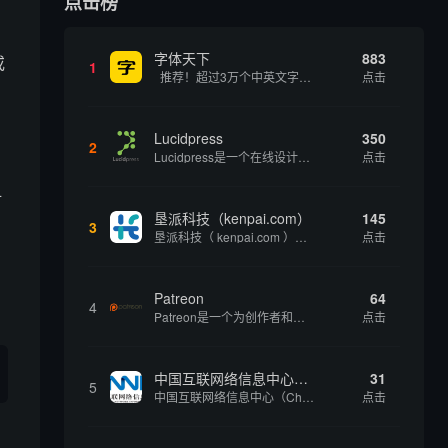
点击榜
字体天下
883
或
1
推荐！超过3万个中英文字体免费下载！
点击
Lucidpress
350
2
Lucidpress是一个在线设计工具，可以帮助你快速创建专业的、令人惊叹的数字视觉内容，只需点击一个按钮就可以在线发布、打印或通过社交媒体分享。现在就下载，从试用版开始，让你看起来和感觉像个设计天才。
点击
对
垦派科技（kenpai.com）
145
3
垦派科技（ kenpai.com ）是成都垦派科技有限公司旗下互联网基础资源服务平台，公司于2012年在中国成都成立，公司创始人团队深耕互联网基础资源领域20余年，拥有丰富的产品、运营、客户服务经验。 垦派产品 公司围绕互联网核心基础资源 ...
点击
Patreon
64
4
Patreon是一个为创作者和艺术家持续资助项目的筹款平台。成千上万的漫画创作者、游戏开发者、播客、音乐家和其他人以一种即时、互动和亲密的方式与粉丝接触和培养。Patreon打算改变人们为其工作获得报酬的方式，从广告支持的创作转向来自粉丝的...
点击
中国互联网络信息中心（CNNIC）
31
5
中国互联网络信息中心（China Internet Network Information Center，简称CNNIC）于1997年6月3日组建，现为工业和信息化部直属事业单位，行使国家互联网络信息中心职责。 作为中国信息社会重要的基础设...
点击