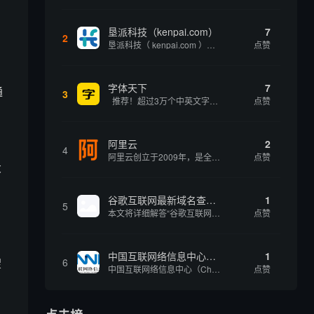
垦派科技（kenpai.com）
7
2
垦派科技（ kenpai.com ）是成都垦派科技有限公司旗下互联网基础资源服务平台，公司于2012年在中国成都成立，公司创始人团队深耕互联网基础资源领域20余年，拥有丰富的产品、运营、客户服务经验。 垦派产品 公司围绕互联网核心基础资源 ...
点赞
字体天下
7
通
3
推荐！超过3万个中英文字体免费下载！
点赞
阿里云
2
4
阿里云创立于2009年，是全球领先的云计算及人工智能科技公司，致力于以在线公共服务的方式，提供安全、可靠的计算和数据处理能力，让计算和人工智能成为普惠科技。阿里云服务着制造、金融、政务、交通、医疗、电信、能源等众多领域的企业，包括中国联通、...
点赞
大
谷歌互联网最新域名查询网址是什么
1
5
本文将详细解答“谷歌互联网最新域名查询网址是什么”这一常见问题，介绍谷歌官方域名查询及WHOIS服务的现状，并科普互联网域名基础知识、查询方式及实用建议，帮助用户正确掌握域名检索的方法，安全合理地获取所需信息。
点赞
中国互联网络信息中心（CNNIC）
1
搜
6
中国互联网络信息中心（China Internet Network Information Center，简称CNNIC）于1997年6月3日组建，现为工业和信息化部直属事业单位，行使国家互联网络信息中心职责。 作为中国信息社会重要的基础设...
点赞