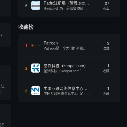
Radix注册局（管理.site、.online等顶级域名）
27
6
Radix注册局，是知名顶级域名注册管理机构，目前已有：.SITE,.ONLINE,.STORE,.TECH,.FUN,.WEBSITE,.SPACE,.PRESS,.UNO,和.HOST域名通过中国工业和信息化部备案。
点击
收藏榜
Patreon
2
1
Patreon是一个为创作者和艺术家持续资助项目的筹款平台。成千上万的漫画创作者、游戏开发者、播客、音乐家和其他人以一种即时、互动和亲密的方式与粉丝接触和培养。Patreon打算改变人们为其工作获得报酬的方式，从广告支持的创作转向来自粉丝的...
收藏
垦派科技（kenpai.com）
1
2
垦派科技（ kenpai.com ）是成都垦派科技有限公司旗下互联网基础资源服务平台，公司于2012年在中国成都成立，公司创始人团队深耕互联网基础资源领域20余年，拥有丰富的产品、运营、客户服务经验。 垦派产品 公司围绕互联网核心基础资源 ...
收藏
关注
中国互联网络信息中心（CNNIC）
1
3
展使
中国互联网络信息中心（China Internet Network Information Center，简称CNNIC）于1997年6月3日组建，现为工业和信息化部直属事业单位，行使国家互联网络信息中心职责。 作为中国信息社会重要的基础设...
收藏
心的
询相
装备
域名