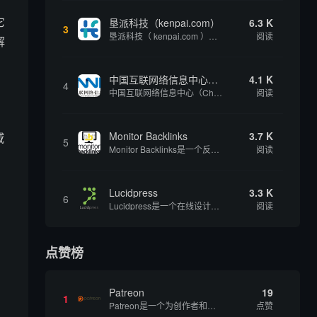
它
垦派科技（kenpai.com）
6.3 K
3
垦派科技（ kenpai.com ）是成都垦派科技有限公司旗下互联网基础资源服务平台，公司于2012年在中国成都成立，公司创始人团队深耕互联网基础资源领域20余年，拥有丰富的产品、运营、客户服务经验。 垦派产品 公司围绕互联网核心基础资源 ...
阅读
解
中国互联网络信息中心（CNNIC）
4.1 K
4
中国互联网络信息中心（China Internet Network Information Center，简称CNNIC）于1997年6月3日组建，现为工业和信息化部直属事业单位，行使国家互联网络信息中心职责。 作为中国信息社会重要的基础设...
阅读
Monitor Backlinks
3.7 K
域
5
Monitor Backlinks是一个反向链接监测和分析工具，网络营销人员用来分析他们自己的网站或竞争对手的网站的反向链接。该工具定期发送关于你的网站的新链接、破损或旧的反向链接、竞争对手的链接情况和更好的SEO想法的更新。各种反向链接指...
阅读
Lucidpress
3.3 K
6
Lucidpress是一个在线设计工具，可以帮助你快速创建专业的、令人惊叹的数字视觉内容，只需点击一个按钮就可以在线发布、打印或通过社交媒体分享。现在就下载，从试用版开始，让你看起来和感觉像个设计天才。
阅读
点赞榜
Patreon
19
1
Patreon是一个为创作者和艺术家持续资助项目的筹款平台。成千上万的漫画创作者、游戏开发者、播客、音乐家和其他人以一种即时、互动和亲密的方式与粉丝接触和培养。Patreon打算改变人们为其工作获得报酬的方式，从广告支持的创作转向来自粉丝的...
点赞