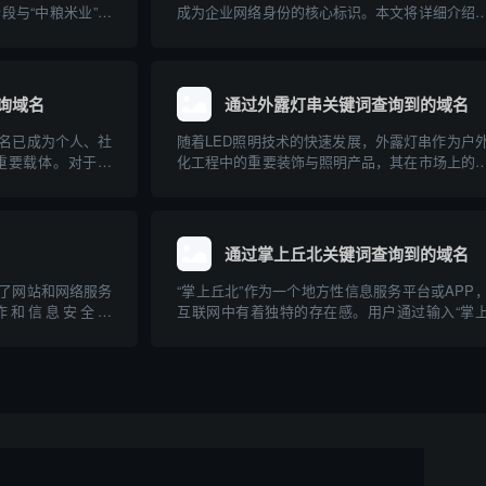
段与“中粮米业”相
成为企业网络身份的核心标识。本文将详细介绍
注册与保护的重要
通过四川货运公司查询其域名，以及域名在货运
网络布局、加强品
中的重要作用，帮助企业和个人规范管理和查
联网品牌建设提供
名，提高网络安全意识。
询域名
通过外露灯串关键词查询到的域名
名已成为个人、社
随着LED照明技术的快速发展，外露灯串作为户
重要载体。对于像
化工程中的重要装饰与照明产品，其在市场上的
织，如何通过群体资
度持续上升。用户或企业在选择外露灯串产品时
成为业主们关注的
常通过关键词搜索，以获得相关的资讯、产品或
、社区群组如何有
商信息。本文介绍了通过“外露灯串”这一关键词
到的主...
通过掌上丘北关键词查询到的域名
了网站和网络服务
“掌上丘北”作为一个地方性信息服务平台或APP
作和信息安全领
互联网中有着独特的存在感。用户通过输入“掌
词，帮助用户查询特
北”这一关键词，可以在各类搜索引擎或应用商
“wire查询到的
检索相关的官方、媒体、商业以及信息类域名。
询方法、应用场景
文章将围绕通过“掌上丘北”关键词查询到的典型
展开...