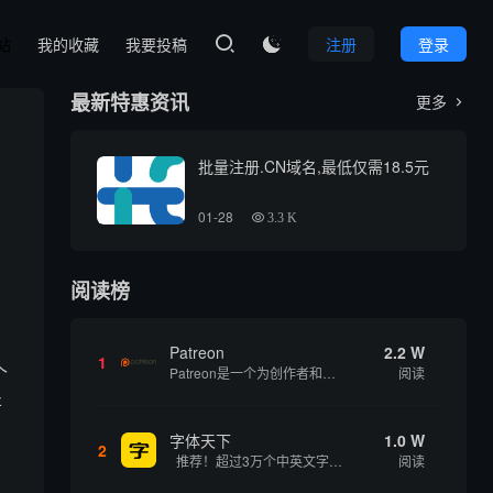
本站
我的收藏
我要投稿
注册
登录

最新特惠资讯
更多

批量注册.CN域名,最低仅需18.5元
01-28
3.3 K
阅读榜
Patreon
2.2 W
1
个
Patreon是一个为创作者和艺术家持续资助项目的筹款平台。成千上万的漫画创作者、游戏开发者、播客、音乐家和其他人以一种即时、互动和亲密的方式与粉丝接触和培养。Patreon打算改变人们为其工作获得报酬的方式，从广告支持的创作转向来自粉丝的...
阅读
将
字体天下
1.0 W
2
推荐！超过3万个中英文字体免费下载！
阅读