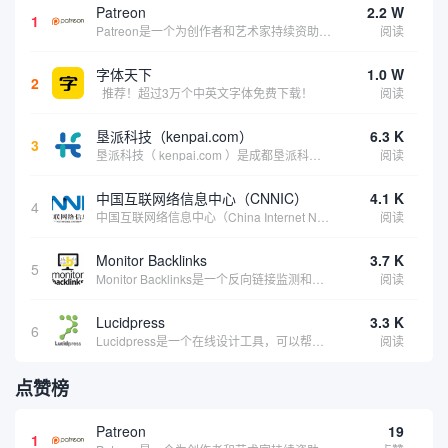
Patreon
2.2 W
1
Patreon是一个为创作者和艺术家持续资助项目的筹款平台。成千上万的漫画创作者、游戏开发者、播客、音乐家和其他人以一种即时、互动和亲密的方式与粉丝接触和培养。Patreon打算改变人们为其工作获得报酬的方式，从广告支持的创作转向来自粉丝的...
阅读
字体天下
1.0 W
2
推荐！超过3万个中英文字体免费下载！
阅读
垦派科技（kenpai.com）
6.3 K
3
垦派科技（ kenpai.com ）是成都垦派科技有限公司旗下互联网基础资源服务平台，公司于2012年在中国成都成立，公司创始人团队深耕互联网基础资源领域20余年，拥有丰富的产品、运营、客户服务经验。 垦派产品 公司围绕互联网核心基础资源 ...
阅读
中国互联网络信息中心（CNNIC）
4.1 K
4
中国互联网络信息中心（China Internet Network Information Center，简称CNNIC）于1997年6月3日组建，现为工业和信息化部直属事业单位，行使国家互联网络信息中心职责。 作为中国信息社会重要的基础设...
阅读
Monitor Backlinks
3.7 K
5
Monitor Backlinks是一个反向链接监测和分析工具，网络营销人员用来分析他们自己的网站或竞争对手的网站的反向链接。该工具定期发送关于你的网站的新链接、破损或旧的反向链接、竞争对手的链接情况和更好的SEO想法的更新。各种反向链接指...
阅读
Lucidpress
3.3 K
6
Lucidpress是一个在线设计工具，可以帮助你快速创建专业的、令人惊叹的数字视觉内容，只需点击一个按钮就可以在线发布、打印或通过社交媒体分享。现在就下载，从试用版开始，让你看起来和感觉像个设计天才。
阅读
点赞榜
Patreon
19
1