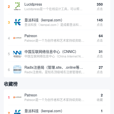
Lucidpress
350
2
Lucidpress是一个在线设计工具，可以帮助你快速创建专业的、令人惊叹的数字视觉内容，只需点击一个按钮就可以在线发布、打印或通过社交媒体分享。现在就下载，从试用版开始，让你看起来和感觉像个设计天才。
点击
垦派科技（kenpai.com）
145
3
垦派科技（ kenpai.com ）是成都垦派科技有限公司旗下互联网基础资源服务平台，公司于2012年在中国成都成立，公司创始人团队深耕互联网基础资源领域20余年，拥有丰富的产品、运营、客户服务经验。 垦派产品 公司围绕互联网核心基础资源 ...
点击
Patreon
64
4
Patreon是一个为创作者和艺术家持续资助项目的筹款平台。成千上万的漫画创作者、游戏开发者、播客、音乐家和其他人以一种即时、互动和亲密的方式与粉丝接触和培养。Patreon打算改变人们为其工作获得报酬的方式，从广告支持的创作转向来自粉丝的...
点击
中国互联网络信息中心（CNNIC）
31
5
中国互联网络信息中心（China Internet Network Information Center，简称CNNIC）于1997年6月3日组建，现为工业和信息化部直属事业单位，行使国家互联网络信息中心职责。 作为中国信息社会重要的基础设...
点击
Radix注册局（管理.site、.online等顶级域名）
27
6
Radix注册局，是知名顶级域名注册管理机构，目前已有：.SITE,.ONLINE,.STORE,.TECH,.FUN,.WEBSITE,.SPACE,.PRESS,.UNO,和.HOST域名通过中国工业和信息化部备案。
点击
收藏榜
Patreon
2
1
Patreon是一个为创作者和艺术家持续资助项目的筹款平台。成千上万的漫画创作者、游戏开发者、播客、音乐家和其他人以一种即时、互动和亲密的方式与粉丝接触和培养。Patreon打算改变人们为其工作获得报酬的方式，从广告支持的创作转向来自粉丝的...
收藏
垦派科技（kenpai.com）
1
2