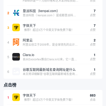
Patreon是一个为创作者和艺术家持续资助项目的筹款平台。成千上万的漫画创作者、游戏开发者、播客、音乐家和其他人以一种即时、互动和亲密的方式与粉丝接触和培养。Patreon打算改变人们为其工作获得报酬的方式，从广告支持的创作转向来自粉丝的...
点赞
垦派科技（kenpai.com）
7
2
垦派科技（ kenpai.com ）是成都垦派科技有限公司旗下互联网基础资源服务平台，公司于2012年在中国成都成立，公司创始人团队深耕互联网基础资源领域20余年，拥有丰富的产品、运营、客户服务经验。 垦派产品 公司围绕互联网核心基础资源 ...
点赞
字体天下
7
3
推荐！超过3万个中英文字体免费下载！
点赞
阿里云
2
4
阿里云创立于2009年，是全球领先的云计算及人工智能科技公司，致力于以在线公共服务的方式，提供安全、可靠的计算和数据处理能力，让计算和人工智能成为普惠科技。阿里云服务着制造、金融、政务、交通、医疗、电信、能源等众多领域的企业，包括中国联通、...
点赞
Clara.io
1
5
自从Exocortex推出Clara.io以来，它一直是三维市场的一个轰动。一个完全免费的三维计算机图形软件，它可以在任何兼容设备上的任何支持webGL的浏览器上运行，甚至是安卓系统。它允许设计师建模、制作动画、渲染和分享三维内容，其强大的...
点赞
谷歌互联网最新域名查询网址是什么
1
6
本文将详细解答“谷歌互联网最新域名查询网址是什么”这一常见问题，介绍谷歌官方域名查询及WHOIS服务的现状，并科普互联网域名基础知识、查询方式及实用建议，帮助用户正确掌握域名检索的方法，安全合理地获取所需信息。
点赞
点击榜
字体天下
883
1
推荐！超过3万个中英文字体免费下载！
点击