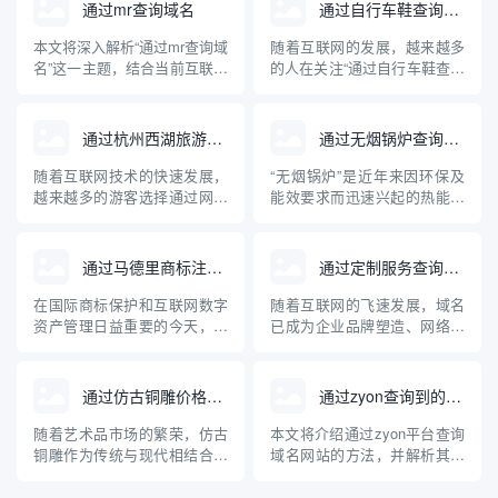
通过mr查询域名
通过自行车鞋查询域名
本文将深入解析“通过mr查询域
随着互联网的发展，越来越多
名”这一主题，结合当前互联网
的人在关注“通过自行车鞋查询
域名管理与查询技术，讲述
域名”这一问题。这背后不仅涉
MR（Mail Relay/Message
及到行业产品在网络上的独特
Relay）在域名解析中的实际
标识，更牵扯到企业品牌建
通过杭州西湖旅游查询域名
通过无烟锅炉查询到的域名网站
用途和常见方法，并介绍相关
设、电子商务及网络安全等多
的专业工具与操作步骤。文章
重维度。本文将系统科普通过
随着互联网技术的快速发展，
“无烟锅炉”是近年来因环保及
内容兼顾理论与实操，旨在帮
自行车鞋查询域名的实际含
越来越多的游客选择通过网络
能效要求而迅速兴起的热能设
助读者...
义、操作方法、关联知识及其
获取旅游信息。杭州西湖作为
备。随着网络信息透明度的提
对自行...
中国著名的旅游胜地，拥有丰
高，人们越来越多地通过互联
富的旅游信息资源。本文将介
网查询、比较各种无烟锅炉产
通过马德里商标注册查询域名
通过定制服务查询域名
绍如何通过互联网查询杭州西
品和品牌。本文介绍了与无烟
湖的旅游相关域名，并为游客
锅炉相关的主要专业网站及其
在国际商标保护和互联网数字
随着互联网的飞速发展，域名
合理规划出行提供专业的指导
特点，并针对无烟锅炉的原
资产管理日益重要的今天，企
已成为企业品牌塑造、网络入
意见。
理、应用及选购建议进行了深
业和个人常常将商标注册与域
口和数字资产管理的核心元
入科普...
名保护紧密结合。通过马德里
素。面对日益激增的域名注册
商标注册体系查询域名，是品
需求和复杂的市场“抢注”环
通过仿古铜雕价格查询域名
通过zyon查询到的域名网站
牌全球布局和防止知识产权纠
境，传统的域名查询方式正逐
纷的重要一环。本文介绍了马
渐暴露出局限性。相比之下，
随着艺术品市场的繁荣，仿古
本文将介绍通过zyon平台查询
德里商标注册的基本流程、与
基于大数据和多样化需求定制
铜雕作为传统与现代相结合的
域名网站的方法，并解析其背
域名查询的关联，以及如何有
的查询服务，能够为用户提供
艺术品受到越来越多收藏爱好
后的技术原理、适用场景及注
效利用...
更高效、...
者与投资者的关注。对于意欲
意事项。随着互联网的发展，