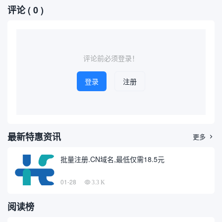
评论
( 0 )
入手仿古铜雕的人来说，了解
域名信息在网络安全、品牌保
其市场价格及相关查询方式变
护和信息追踪等领域日益重
得尤为重要。本文将介绍如何
要，掌握高效的域名查询方式
通过互联网进行仿古铜雕价格
成为广大技术人员和普通用户
查询，并推荐几个相关的价格
的需求。本文将以专业、通俗
查询域...
的角...
评论前必须登录！
登录
注册
最新特惠资讯
更多

批量注册.CN域名,最低仅需18.5元
01-28
3.3 K
阅读榜