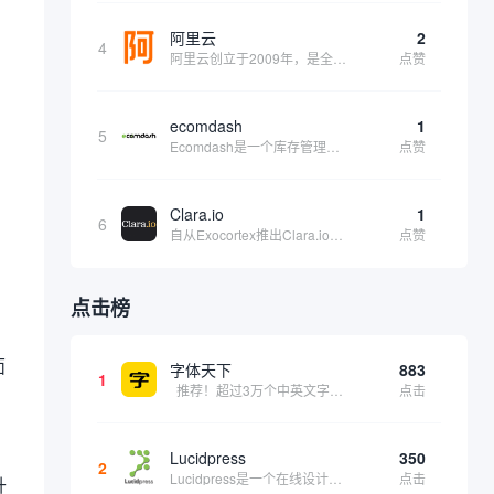
阿里云
2
4
阿里云创立于2009年，是全球领先的云计算及人工智能科技公司，致力于以在线公共服务的方式，提供安全、可靠的计算和数据处理能力，让计算和人工智能成为普惠科技。阿里云服务着制造、金融、政务、交通、医疗、电信、能源等众多领域的企业，包括中国联通、...
点赞
ecomdash
1
5
Ecomdash是一个库存管理工具，帮助电子商务企业主实现在线运营的自动化。这个工具使在线零售商有能力将与库存、运输和产品上市有关的繁琐任务自动化。卖家可以从一个方便的仪表盘上管理各种多渠道功能。
点赞
Clara.io
1
6
自从Exocortex推出Clara.io以来，它一直是三维市场的一个轰动。一个完全免费的三维计算机图形软件，它可以在任何兼容设备上的任何支持webGL的浏览器上运行，甚至是安卓系统。它允许设计师建模、制作动画、渲染和分享三维内容，其强大的...
点赞
点击榜
面
字体天下
883
1
推荐！超过3万个中英文字体免费下载！
点击
Lucidpress
350
2
Lucidpress是一个在线设计工具，可以帮助你快速创建专业的、令人惊叹的数字视觉内容，只需点击一个按钮就可以在线发布、打印或通过社交媒体分享。现在就下载，从试用版开始，让你看起来和感觉像个设计天才。
点击
升