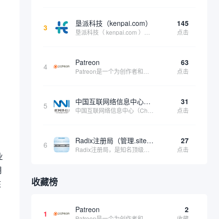
垦派科技（kenpai.com）
145
3
垦派科技（ kenpai.com ）是成都垦派科技有限公司旗下互联网基础资源服务平台，公司于2012年在中国成都成立，公司创始人团队深耕互联网基础资源领域20余年，拥有丰富的产品、运营、客户服务经验。 垦派产品 公司围绕互联网核心基础资源 ...
点击
Patreon
63
4
Patreon是一个为创作者和艺术家持续资助项目的筹款平台。成千上万的漫画创作者、游戏开发者、播客、音乐家和其他人以一种即时、互动和亲密的方式与粉丝接触和培养。Patreon打算改变人们为其工作获得报酬的方式，从广告支持的创作转向来自粉丝的...
点击
中国互联网络信息中心（CNNIC）
31
5
中国互联网络信息中心（China Internet Network Information Center，简称CNNIC）于1997年6月3日组建，现为工业和信息化部直属事业单位，行使国家互联网络信息中心职责。 作为中国信息社会重要的基础设...
点击
Radix注册局（管理.site、.online等顶级域名）
27
6
Radix注册局，是知名顶级域名注册管理机构，目前已有：.SITE,.ONLINE,.STORE,.TECH,.FUN,.WEBSITE,.SPACE,.PRESS,.UNO,和.HOST域名通过中国工业和信息化部备案。
点击
业
用
收藏榜
核
Patreon
2
1
Patreon是一个为创作者和艺术家持续资助项目的筹款平台。成千上万的漫画创作者、游戏开发者、播客、音乐家和其他人以一种即时、互动和亲密的方式与粉丝接触和培养。Patreon打算改变人们为其工作获得报酬的方式，从广告支持的创作转向来自粉丝的...
收藏