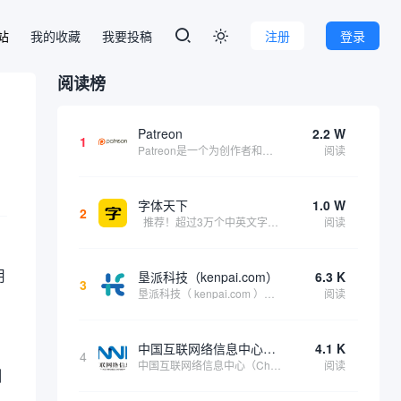
本站
我的收藏
我要投稿
注册
登录

阅读榜
Patreon
2.2 W
1
Patreon是一个为创作者和艺术家持续资助项目的筹款平台。成千上万的漫画创作者、游戏开发者、播客、音乐家和其他人以一种即时、互动和亲密的方式与粉丝接触和培养。Patreon打算改变人们为其工作获得报酬的方式，从广告支持的创作转向来自粉丝的...
阅读
字体天下
1.0 W
2
推荐！超过3万个中英文字体免费下载！
阅读
用
垦派科技（kenpai.com）
6.3 K
3
垦派科技（ kenpai.com ）是成都垦派科技有限公司旗下互联网基础资源服务平台，公司于2012年在中国成都成立，公司创始人团队深耕互联网基础资源领域20余年，拥有丰富的产品、运营、客户服务经验。 垦派产品 公司围绕互联网核心基础资源 ...
阅读
中国互联网络信息中心（CNNIC）
4.1 K
4
中国互联网络信息中心（China Internet Network Information Center，简称CNNIC）于1997年6月3日组建，现为工业和信息化部直属事业单位，行使国家互联网络信息中心职责。 作为中国信息社会重要的基础设...
阅读
测