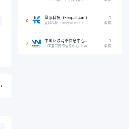
垦派科技（kenpai.com）
1
2
垦派科技（ kenpai.com ）是成都垦派科技有限公司旗下互联网基础资源服务平台，公司于2012年在中国成都成立，公司创始人团队深耕互联网基础资源领域20余年，拥有丰富的产品、运营、客户服务经验。 垦派产品 公司围绕互联网核心基础资源 ...
收藏
中国互联网络信息中心（CNNIC）
1
3
中国互联网络信息中心（China Internet Network Information Center，简称CNNIC）于1997年6月3日组建，现为工业和信息化部直属事业单位，行使国家互联网络信息中心职责。 作为中国信息社会重要的基础设...
收藏