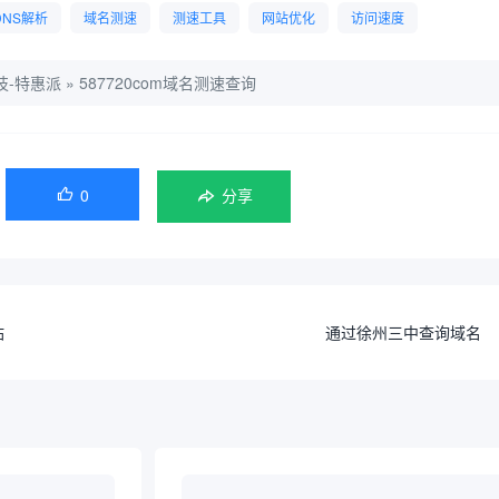
DNS解析
域名测速
测速工具
网站优化
访问速度
技-特惠派
»
587720com域名测速查询
0

分享
站
通过徐州三中查询域名