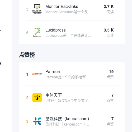
Monitor Backlinks
3.7 K
5
Monitor Backlinks是一个反向链接监测和分析工具，网络营销人员用来分析他们自己的网站或竞争对手的网站的反向链接。该工具定期发送关于你的网站的新链接、破损或旧的反向链接、竞争对手的链接情况和更好的SEO想法的更新。各种反向链接指...
阅读
Lucidpress
3.3 K
解
6
Lucidpress是一个在线设计工具，可以帮助你快速创建专业的、令人惊叹的数字视觉内容，只需点击一个按钮就可以在线发布、打印或通过社交媒体分享。现在就下载，从试用版开始，让你看起来和感觉像个设计天才。
阅读
过
点赞榜
作
Patreon
19
1
Patreon是一个为创作者和艺术家持续资助项目的筹款平台。成千上万的漫画创作者、游戏开发者、播客、音乐家和其他人以一种即时、互动和亲密的方式与粉丝接触和培养。Patreon打算改变人们为其工作获得报酬的方式，从广告支持的创作转向来自粉丝的...
点赞
字体天下
7
2
推荐！超过3万个中英文字体免费下载！
点赞
垦派科技（kenpai.com）
7
3
垦派科技（ kenpai.com ）是成都垦派科技有限公司旗下互联网基础资源服务平台，公司于2012年在中国成都成立，公司创始人团队深耕互联网基础资源领域20余年，拥有丰富的产品、运营、客户服务经验。 垦派产品 公司围绕互联网核心基础资源 ...
点赞