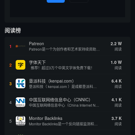
阅读榜
Patreon
2.2 W
1
Patreon是一个为创作者和艺术家持续资助项目的筹款平台。成千上万的漫画创作者、游戏开发者、播客、音乐家和其他人以一种即时、互动和亲密的方式与粉丝接触和培养。Patreon打算改变人们为其工作获得报酬的方式，从广告支持的创作转向来自粉丝的...
阅读
字体天下
1.0 W
2
推荐！超过3万个中英文字体免费下载！
阅读
垦派科技（kenpai.com）
6.4 K
3
垦派科技（ kenpai.com ）是成都垦派科技有限公司旗下互联网基础资源服务平台，公司于2012年在中国成都成立，公司创始人团队深耕互联网基础资源领域20余年，拥有丰富的产品、运营、客户服务经验。 垦派产品 公司围绕互联网核心基础资源 ...
阅读
中国互联网络信息中心（CNNIC）
4.1 K
4
中国互联网络信息中心（China Internet Network Information Center，简称CNNIC）于1997年6月3日组建，现为工业和信息化部直属事业单位，行使国家互联网络信息中心职责。 作为中国信息社会重要的基础设...
阅读
Monitor Backlinks
3.7 K
5
Monitor Backlinks是一个反向链接监测和分析工具，网络营销人员用来分析他们自己的网站或竞争对手的网站的反向链接。该工具定期发送关于你的网站的新链接、破损或旧的反向链接、竞争对手的链接情况和更好的SEO想法的更新。各种反向链接指...
阅读