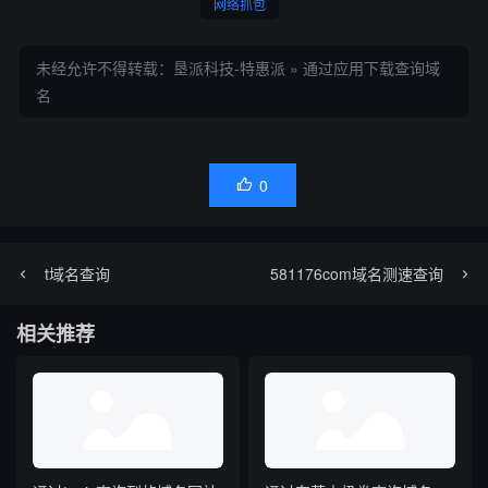
网络抓包
未经允许不得转载：
垦派科技-特惠派
»
通过应用下载查询域
名
0

t域名查询
581176com域名测速查询
相关推荐