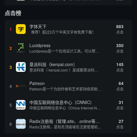
点击榜
字体天下
883
1
推荐！超过3万个中英文字体免费下载！
点击
Lucidpress
350
2
Lucidpress是一个在线设计工具，可以帮助你快速创建专业的、令人惊叹的数字视觉内容，只需点击一个按钮就可以在线发布、打印或通过社交媒体分享。现在就下载，从试用版开始，让你看起来和感觉像个设计天才。
点击
垦派科技（kenpai.com）
145
3
垦派科技（ kenpai.com ）是成都垦派科技有限公司旗下互联网基础资源服务平台，公司于2012年在中国成都成立，公司创始人团队深耕互联网基础资源领域20余年，拥有丰富的产品、运营、客户服务经验。 垦派产品 公司围绕互联网核心基础资源 ...
点击
Patreon
64
4
Patreon是一个为创作者和艺术家持续资助项目的筹款平台。成千上万的漫画创作者、游戏开发者、播客、音乐家和其他人以一种即时、互动和亲密的方式与粉丝接触和培养。Patreon打算改变人们为其工作获得报酬的方式，从广告支持的创作转向来自粉丝的...
点击
中国互联网络信息中心（CNNIC）
31
5
中国互联网络信息中心（China Internet Network Information Center，简称CNNIC）于1997年6月3日组建，现为工业和信息化部直属事业单位，行使国家互联网络信息中心职责。 作为中国信息社会重要的基础设...
点击
Radix注册局（管理.site、.online等顶级域名）
27
6
Radix注册局，是知名顶级域名注册管理机构，目前已有：.SITE,.ONLINE,.STORE,.TECH,.FUN,.WEBSITE,.SPACE,.PRESS,.UNO,和.HOST域名通过中国工业和信息化部备案。
点击