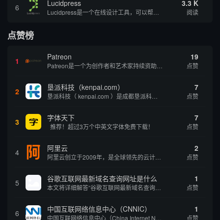
Lucidpress
3.3 K
6
Lucidpress是一个在线设计工具，可以帮助你快速创建专业的、令人惊叹的数字视觉内容，只需点击一个按钮就可以在线发布、打印或通过社交媒体分享。现在就下载，从试用版开始，让你看起来和感觉像个设计天才。
阅读
点赞榜
Patreon
19
1
Patreon是一个为创作者和艺术家持续资助项目的筹款平台。成千上万的漫画创作者、游戏开发者、播客、音乐家和其他人以一种即时、互动和亲密的方式与粉丝接触和培养。Patreon打算改变人们为其工作获得报酬的方式，从广告支持的创作转向来自粉丝的...
点赞
垦派科技（kenpai.com）
7
2
垦派科技（ kenpai.com ）是成都垦派科技有限公司旗下互联网基础资源服务平台，公司于2012年在中国成都成立，公司创始人团队深耕互联网基础资源领域20余年，拥有丰富的产品、运营、客户服务经验。 垦派产品 公司围绕互联网核心基础资源 ...
点赞
字体天下
7
3
推荐！超过3万个中英文字体免费下载！
点赞
阿里云
2
4
阿里云创立于2009年，是全球领先的云计算及人工智能科技公司，致力于以在线公共服务的方式，提供安全、可靠的计算和数据处理能力，让计算和人工智能成为普惠科技。阿里云服务着制造、金融、政务、交通、医疗、电信、能源等众多领域的企业，包括中国联通、...
点赞
谷歌互联网最新域名查询网址是什么
1
5
本文将详细解答“谷歌互联网最新域名查询网址是什么”这一常见问题，介绍谷歌官方域名查询及WHOIS服务的现状，并科普互联网域名基础知识、查询方式及实用建议，帮助用户正确掌握域名检索的方法，安全合理地获取所需信息。
点赞
中国互联网络信息中心（CNNIC）
1
6
中国互联网络信息中心（China Internet Network Information Center，简称CNNIC）于1997年6月3日组建，现为工业和信息化部直属事业单位，行使国家互联网络信息中心职责。 作为中国信息社会重要的基础设...
点赞