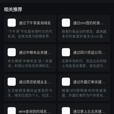
相关推荐
通过下午茶查询域名
通过cnc筏钓轮查询域名
“下午茶”不仅是休憩时光的代
随着钓鱼运动的普及，越来越
名词，近来也成为网络世界中
多的钓鱼爱好者关注cnc筏钓
一款深受欢迎的域名查询工
轮等专业装备。与此同时，互
具。对于正在建站、创业和运
联网的发展使得相关设备和品
营企业的朋友来说，快速、准
牌的域名注册及查询成为大家
通过中粮米业关键词查询到的域名
通过四川货运公司查询域名
确地查询域名及其关联信息是
关心的问题。本文将从“cnc筏
一项十分重要的任务。本文将
钓轮”出发，介绍如何查询相关
本文围绕“中粮米业”这一关键
在数字化时代，货运企业的线
对“下午茶”域名查询工具的原
域名，并普及域名查询的基础
词，利用公开信息资源和互联
上布局至关重要，域名成为企
理、使用方法、优势及注意事
知识，帮助钓鱼装备品牌构...
网查询工具，检索分析现阶段
业网络身份的核心标识。本文
项进...
与“中粮米业”相关的主要域
将详细介绍如何通过四川货运
名，并探讨企业域名注册与保
公司查询其域名，以及域名在
通过燕京航城业主群查询域名
通过外露灯串关键词查询到的域名
护的重要性。通过具体案例，
货运行业中的重要作用，帮助
普及企业开展网络布局、加强
企业和个人规范管理和查询域
在互联网发展日益普及的今
随着LED照明技术的快速发
品牌保护的科普知识，为中小
名，提高网络安全意识。
天，域名已成为个人、社区、
展，外露灯串作为户外亮化工
企业互联网品牌建设提供参
企业展示自身及资源管理的重
程中的重要装饰与照明产品，
考。
要载体。对于像“燕京航城业主
其在市场上的关注度持续上
群”这样的社区组织，如何通过
升。用户或企业在选择外露灯
wire查询到的域名网站
通过掌上丘北关键词查询到的域名