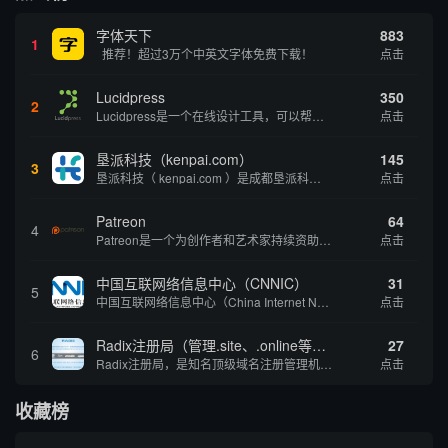
字体天下
883
1
推荐！超过3万个中英文字体免费下载！
点击
Lucidpress
350
2
Lucidpress是一个在线设计工具，可以帮助你快速创建专业的、令人惊叹的数字视觉内容，只需点击一个按钮就可以在线发布、打印或通过社交媒体分享。现在就下载，从试用版开始，让你看起来和感觉像个设计天才。
点击
垦派科技（kenpai.com）
145
3
垦派科技（ kenpai.com ）是成都垦派科技有限公司旗下互联网基础资源服务平台，公司于2012年在中国成都成立，公司创始人团队深耕互联网基础资源领域20余年，拥有丰富的产品、运营、客户服务经验。 垦派产品 公司围绕互联网核心基础资源 ...
点击
Patreon
64
4
Patreon是一个为创作者和艺术家持续资助项目的筹款平台。成千上万的漫画创作者、游戏开发者、播客、音乐家和其他人以一种即时、互动和亲密的方式与粉丝接触和培养。Patreon打算改变人们为其工作获得报酬的方式，从广告支持的创作转向来自粉丝的...
点击
中国互联网络信息中心（CNNIC）
31
5
中国互联网络信息中心（China Internet Network Information Center，简称CNNIC）于1997年6月3日组建，现为工业和信息化部直属事业单位，行使国家互联网络信息中心职责。 作为中国信息社会重要的基础设...
点击
Radix注册局（管理.site、.online等顶级域名）
27
6
Radix注册局，是知名顶级域名注册管理机构，目前已有：.SITE,.ONLINE,.STORE,.TECH,.FUN,.WEBSITE,.SPACE,.PRESS,.UNO,和.HOST域名通过中国工业和信息化部备案。
点击
收藏榜