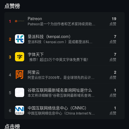
点赞榜
Patreon
19
1
Patreon是一个为创作者和艺术家持续资助项目的筹款平台。成千上万的漫画创作者、游戏开发者、播客、音乐家和其他人以一种即时、互动和亲密的方式与粉丝接触和培养。Patreon打算改变人们为其工作获得报酬的方式，从广告支持的创作转向来自粉丝的...
点赞
垦派科技（kenpai.com）
7
2
垦派科技（ kenpai.com ）是成都垦派科技有限公司旗下互联网基础资源服务平台，公司于2012年在中国成都成立，公司创始人团队深耕互联网基础资源领域20余年，拥有丰富的产品、运营、客户服务经验。 垦派产品 公司围绕互联网核心基础资源 ...
点赞
字体天下
7
3
推荐！超过3万个中英文字体免费下载！
点赞
阿里云
2
4
阿里云创立于2009年，是全球领先的云计算及人工智能科技公司，致力于以在线公共服务的方式，提供安全、可靠的计算和数据处理能力，让计算和人工智能成为普惠科技。阿里云服务着制造、金融、政务、交通、医疗、电信、能源等众多领域的企业，包括中国联通、...
点赞
谷歌互联网最新域名查询网址是什么
1
5
本文将详细解答“谷歌互联网最新域名查询网址是什么”这一常见问题，介绍谷歌官方域名查询及WHOIS服务的现状，并科普互联网域名基础知识、查询方式及实用建议，帮助用户正确掌握域名检索的方法，安全合理地获取所需信息。
点赞
中国互联网络信息中心（CNNIC）
1
6
中国互联网络信息中心（China Internet Network Information Center，简称CNNIC）于1997年6月3日组建，现为工业和信息化部直属事业单位，行使国家互联网络信息中心职责。 作为中国信息社会重要的基础设...
点赞
点击榜