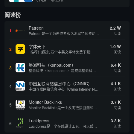
3.3 K
阅读榜
Patreon
2.2 W
1
Patreon是一个为创作者和艺术家持续资助项目的筹款平台。成千上万的漫画创作者、游戏开发者、播客、音乐家和其他人以一种即时、互动和亲密的方式与粉丝接触和培养。Patreon打算改变人们为其工作获得报酬的方式，从广告支持的创作转向来自粉丝的...
阅读
字体天下
1.0 W
2
推荐！超过3万个中英文字体免费下载！
阅读
垦派科技（kenpai.com）
6.4 K
3
垦派科技（ kenpai.com ）是成都垦派科技有限公司旗下互联网基础资源服务平台，公司于2012年在中国成都成立，公司创始人团队深耕互联网基础资源领域20余年，拥有丰富的产品、运营、客户服务经验。 垦派产品 公司围绕互联网核心基础资源 ...
阅读
中国互联网络信息中心（CNNIC）
4.1 K
4
中国互联网络信息中心（China Internet Network Information Center，简称CNNIC）于1997年6月3日组建，现为工业和信息化部直属事业单位，行使国家互联网络信息中心职责。 作为中国信息社会重要的基础设...
阅读
Monitor Backlinks
3.7 K
5
Monitor Backlinks是一个反向链接监测和分析工具，网络营销人员用来分析他们自己的网站或竞争对手的网站的反向链接。该工具定期发送关于你的网站的新链接、破损或旧的反向链接、竞争对手的链接情况和更好的SEO想法的更新。各种反向链接指...
阅读
Lucidpress
3.3 K
6
Lucidpress是一个在线设计工具，可以帮助你快速创建专业的、令人惊叹的数字视觉内容，只需点击一个按钮就可以在线发布、打印或通过社交媒体分享。现在就下载，从试用版开始，让你看起来和感觉像个设计天才。
阅读