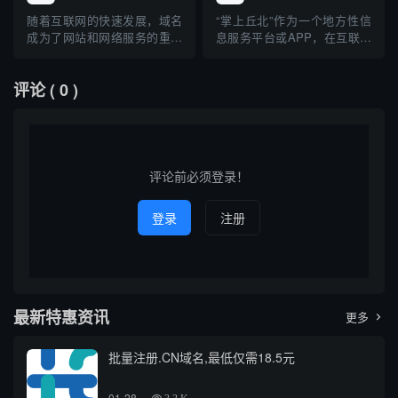
群体资源、技术手段高效查找
串产品时，经常通过关键词搜
相关域名，成为业主们关注的
索，以获得相关的资讯、产品
随着互联网的快速发展，域名
“掌上丘北”作为一个地方性信
话题。本文将介绍域名的基础
或供应商信息。本文介绍了通
成为了网站和网络服务的重要
息服务平台或APP，在互联网
知识、社区群组如何有效协作
过“外露灯串”这一关键词查询
组成部分。在日常工作和信息
中有着独特的存在感。用户通
开展...
到的主...
安全领域，"wire"常被用作工
过输入“掌上丘北”这一关键
评论
( 0 )
具或关键词，帮助用户查询特
词，可以在各类搜索引擎或应
定的域名及其相关信息。本文
用商店中检索相关的官方、媒
将聚焦于“wire查询到的域名网
体、商业以及信息类域名。本
站”，探讨其相关工具、查询方
篇文章将围绕通过“掌上丘北”
法、应用场景以及在...
关键词查询到的典型域名展
开...
评论前必须登录！
登录
注册
最新特惠资讯
更多

批量注册.CN域名,最低仅需18.5元
01-28