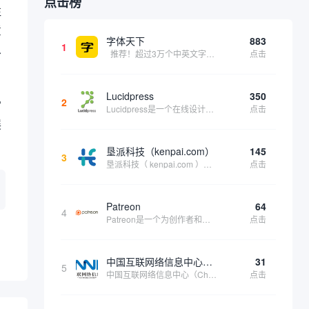
点击榜
往
意
字体天下
883
1
息
推荐！超过3万个中英文字体免费下载！
点击
Lucidpress
350
2
常
Lucidpress是一个在线设计工具，可以帮助你快速创建专业的、令人惊叹的数字视觉内容，只需点击一个按钮就可以在线发布、打印或通过社交媒体分享。现在就下载，从试用版开始，让你看起来和感觉像个设计天才。
点击
展
垦派科技（kenpai.com）
145
3
垦派科技（ kenpai.com ）是成都垦派科技有限公司旗下互联网基础资源服务平台，公司于2012年在中国成都成立，公司创始人团队深耕互联网基础资源领域20余年，拥有丰富的产品、运营、客户服务经验。 垦派产品 公司围绕互联网核心基础资源 ...
点击
Patreon
64
4
Patreon是一个为创作者和艺术家持续资助项目的筹款平台。成千上万的漫画创作者、游戏开发者、播客、音乐家和其他人以一种即时、互动和亲密的方式与粉丝接触和培养。Patreon打算改变人们为其工作获得报酬的方式，从广告支持的创作转向来自粉丝的...
点击
中国互联网络信息中心（CNNIC）
31
5
中国互联网络信息中心（China Internet Network Information Center，简称CNNIC）于1997年6月3日组建，现为工业和信息化部直属事业单位，行使国家互联网络信息中心职责。 作为中国信息社会重要的基础设...
点击