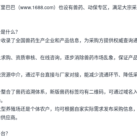
阿里巴巴（www.1688.com）也设有兽药、动保专区，满足大宗采
势是什么？
平台收录了全国兽药生产企业和产品信息，为采购方提供权威查询
。
网上求购、资质审核、在线咨询，逐步消除兽药市场乱象，保证产
传统货源中介，通过平台直接与厂家对接，能减少流通环节、降低
平台整合了兽药追溯体系，新版兽药标签均有二维码，可通过域名
伪。
是大型养殖场还是个体农户，均可根据自家实际需求发布采购信息
和供应商。
平台？