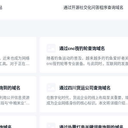
站
通过开源社交化问答程序查询域名
通过cnc筏钓轮查询域名
词，近来也成为网络
随着钓鱼运动的普及，越来越多的钓鱼爱好者
工具。对于正在建
cnc筏钓轮等专业装备。与此同时，互联网的发
快速、准确地查询
得相关设备和品牌的域名注册及查询成为大家关
的任务。本文将对
问题。本文将从“cnc筏钓轮”出发，介绍如何查
使用方法、优势及注
关域名，并普及域名查询的基础知识，帮助钓鱼
品牌构...
询到的域名
通过四川货运公司查询域名
，利用公开信息资源
在数字化时代，货运企业的线上布局至关重要，
段与“中粮米业”相
成为企业网络身份的核心标识。本文将详细介绍
注册与保护的重要
通过四川货运公司查询其域名，以及域名在货运
网络布局、加强品
中的重要作用，帮助企业和个人规范管理和查
联网品牌建设提供
名，提高网络安全意识。
询域名
通过外露灯串关键词查询到的域名