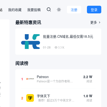
本站
我的收藏
我要投稿
注册
登录

最新特惠资讯
更多

批量注册.CN域名,最低仅需18.5元
01-28
3.3 K
阅读榜
Patreon
2.2 W
1
机
Patreon是一个为创作者和艺术家持续资助项目的筹款平台。成千上万的漫画创作者、游戏开发者、播客、音乐家和其他人以一种即时、互动和亲密的方式与粉丝接触和培养。Patreon打算改变人们为其工作获得报酬的方式，从广告支持的创作转向来自粉丝的...
阅读
的
便
字体天下
1.0 W
2
推荐！超过3万个中英文字体免费下载！
阅读