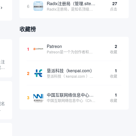
Radix注册局（管理.site、.online等顶级域名）
27
6
Radix注册局，是知名顶级域名注册管理机构，目前已有：.SITE,.ONLINE,.STORE,.TECH,.FUN,.WEBSITE,.SPACE,.PRESS,.UNO,和.HOST域名通过中国工业和信息化部备案。
点击
收藏榜
Patreon
2
1
Patreon是一个为创作者和艺术家持续资助项目的筹款平台。成千上万的漫画创作者、游戏开发者、播客、音乐家和其他人以一种即时、互动和亲密的方式与粉丝接触和培养。Patreon打算改变人们为其工作获得报酬的方式，从广告支持的创作转向来自粉丝的...
收藏
关注
展使
垦派科技（kenpai.com）
1
心的
2
垦派科技（ kenpai.com ）是成都垦派科技有限公司旗下互联网基础资源服务平台，公司于2012年在中国成都成立，公司创始人团队深耕互联网基础资源领域20余年，拥有丰富的产品、运营、客户服务经验。 垦派产品 公司围绕互联网核心基础资源 ...
收藏
询相
装备
中国互联网络信息中心（CNNIC）
1
3
中国互联网络信息中心（China Internet Network Information Center，简称CNNIC）于1997年6月3日组建，现为工业和信息化部直属事业单位，行使国家互联网络信息中心职责。 作为中国信息社会重要的基础设...
收藏
域名
如何
行业
询域