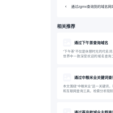
通过zgmx查询到的域名网
相关推荐
通过下午茶查询域名
“下午茶”不仅是休憩时光的代名
世界中一款深受欢迎的域名查询
站、创业和运营企业的朋友来说，
域名及其关联信息是一项十分重要
“下午茶”域名查询工具的原理、
意事项进...
通过中粮米业关键词查
本文围绕“中粮米业”这一关键词
和互联网查询工具，检索分析现阶
关的主要域名，并探讨企业域名
性。通过具体案例，普及企业开展
牌保护的科普知识，为中小企业互
参考。
通过燕京航城业主群查