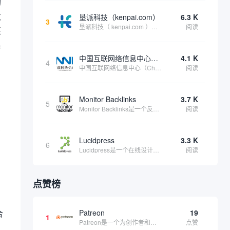
购
效
垦派科技（kenpai.com）
6.3 K
3
垦派科技（ kenpai.com ）是成都垦派科技有限公司旗下互联网基础资源服务平台，公司于2012年在中国成都成立，公司创始人团队深耕互联网基础资源领域20余年，拥有丰富的产品、运营、客户服务经验。 垦派产品 公司围绕互联网核心基础资源 ...
阅读
兴
系
中国互联网络信息中心（CNNIC）
4.1 K
4
中国互联网络信息中心（China Internet Network Information Center，简称CNNIC）于1997年6月3日组建，现为工业和信息化部直属事业单位，行使国家互联网络信息中心职责。 作为中国信息社会重要的基础设...
阅读
Monitor Backlinks
3.7 K
5
Monitor Backlinks是一个反向链接监测和分析工具，网络营销人员用来分析他们自己的网站或竞争对手的网站的反向链接。该工具定期发送关于你的网站的新链接、破损或旧的反向链接、竞争对手的链接情况和更好的SEO想法的更新。各种反向链接指...
阅读
息
Lucidpress
3.3 K
6
Lucidpress是一个在线设计工具，可以帮助你快速创建专业的、令人惊叹的数字视觉内容，只需点击一个按钮就可以在线发布、打印或通过社交媒体分享。现在就下载，从试用版开始，让你看起来和感觉像个设计天才。
阅读
、
点赞榜
，
合
Patreon
19
1
Patreon是一个为创作者和艺术家持续资助项目的筹款平台。成千上万的漫画创作者、游戏开发者、播客、音乐家和其他人以一种即时、互动和亲密的方式与粉丝接触和培养。Patreon打算改变人们为其工作获得报酬的方式，从广告支持的创作转向来自粉丝的...
点赞