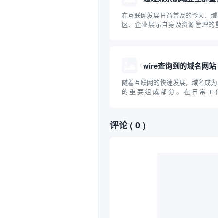
在互联网发展日益普及的今天，域
区、企业展示自身及资源管理的
“燕京航城业主群”这样的社区组
源、技术手段高效查找相关域名，
话题。本文将介绍域名的基础知识
效协作开展...
wire查询到的域名网站
随着互联网的快速发展，域名成为
的重要组成部分。在日常工
域，"wire"常被用作工具或关键
定的域名及其相关信息。本文将聚焦于
域名网站”，探讨其相关工具、查
评论
( 0 )
以及在...