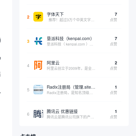
字体天下
7
2
推荐！超过3万个中英文字体免费下载！
点赞
垦派科技（kenpai.com）
7
通
3
垦派科技（ kenpai.com ）是成都垦派科技有限公司旗下互联网基础资源服务平台，公司于2012年在中国成都成立，公司创始人团队深耕互联网基础资源领域20余年，拥有丰富的产品、运营、客户服务经验。 垦派产品 公司围绕互联网核心基础资源 ...
点赞
品
阿里云
2
4
阿里云创立于2009年，是全球领先的云计算及人工智能科技公司，致力于以在线公共服务的方式，提供安全、可靠的计算和数据处理能力，让计算和人工智能成为普惠科技。阿里云服务着制造、金融、政务、交通、医疗、电信、能源等众多领域的企业，包括中国联通、...
点赞
采
Radix注册局（管理.site、.online等顶级域名）
1
5
入
Radix注册局，是知名顶级域名注册管理机构，目前已有：.SITE,.ONLINE,.STORE,.TECH,.FUN,.WEBSITE,.SPACE,.PRESS,.UNO,和.HOST域名通过中国工业和信息化部备案。
点赞
，
腾讯云 优惠链接
1
6
腾讯云是腾讯公司旗下的产品，为开发者及企业提供云服务、云数据、云运营等整体一站式服务方案。 具体包括云服务器、云存储、云数据库和弹性web引擎等基础云服务；腾讯云分析（MTA）、腾讯云推送（信鸽）等腾讯整体大数据能力；以及 QQ互联、QQ空...
点赞