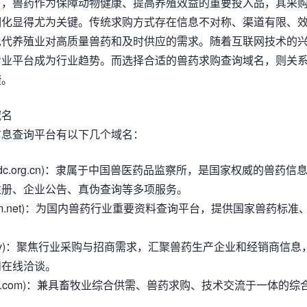
下，兽药作为保障动物健康、提高养殖效益的重要投入品，其采
明化显得尤为关键。传统求购方式存在信息不对称、渠道有限、
现代养殖业对高质量兽药和及时供应的需求。随着互联网技术的
专业平台成为行业趋势。而选择合适的兽药求购查询域名，则关
捷。
域名
信息查询平台有以下几个域名：
ivdc.org.cn)：隶属于中国兽医药品监察所，是国家权威的兽药信
注册、企业公告、真伪查询等多项服务。
cvpm.net)：为国内兽药行业重要资料查询平台，提供国家兽药标准
866.tv)：聚焦行业采购与招商需求，汇聚兽药生产企业和经销商信息
和在线洽谈。
mzyw.com)：兼具畜牧业综合供需、兽药求购、技术交流于一体的综