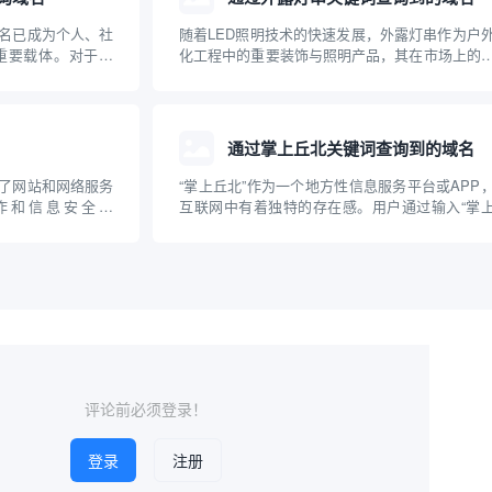
名已成为个人、社
随着LED照明技术的快速发展，外露灯串作为户
重要载体。对于像
化工程中的重要装饰与照明产品，其在市场上的
织，如何通过群体资
度持续上升。用户或企业在选择外露灯串产品时
成为业主们关注的
常通过关键词搜索，以获得相关的资讯、产品或
、社区群组如何有
商信息。本文介绍了通过“外露灯串”这一关键词
到的主...
通过掌上丘北关键词查询到的域名
了网站和网络服务
“掌上丘北”作为一个地方性信息服务平台或APP
作和信息安全领
互联网中有着独特的存在感。用户通过输入“掌
词，帮助用户查询特
北”这一关键词，可以在各类搜索引擎或应用商
“wire查询到的
检索相关的官方、媒体、商业以及信息类域名。
询方法、应用场景
文章将围绕通过“掌上丘北”关键词查询到的典型
展开...
评论前必须登录！
登录
注册