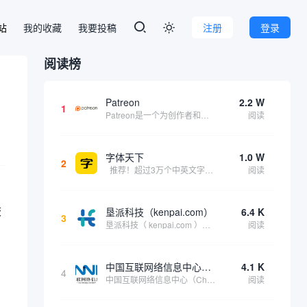
本站
我的收藏
我要投稿
注册
登录

阅读榜
Patreon
2.2 W
1
Patreon是一个为创作者和艺术家持续资助项目的筹款平台。成千上万的漫画创作者、游戏开发者、播客、音乐家和其他人以一种即时、互动和亲密的方式与粉丝接触和培养。Patreon打算改变人们为其工作获得报酬的方式，从广告支持的创作转向来自粉丝的...
阅读
字体天下
1.0 W
2
推荐！超过3万个中英文字体免费下载！
阅读
校
垦派科技（kenpai.com）
6.4 K
3
垦派科技（ kenpai.com ）是成都垦派科技有限公司旗下互联网基础资源服务平台，公司于2012年在中国成都成立，公司创始人团队深耕互联网基础资源领域20余年，拥有丰富的产品、运营、客户服务经验。 垦派产品 公司围绕互联网核心基础资源 ...
阅读
中国互联网络信息中心（CNNIC）
4.1 K
4
中国互联网络信息中心（China Internet Network Information Center，简称CNNIC）于1997年6月3日组建，现为工业和信息化部直属事业单位，行使国家互联网络信息中心职责。 作为中国信息社会重要的基础设...
阅读