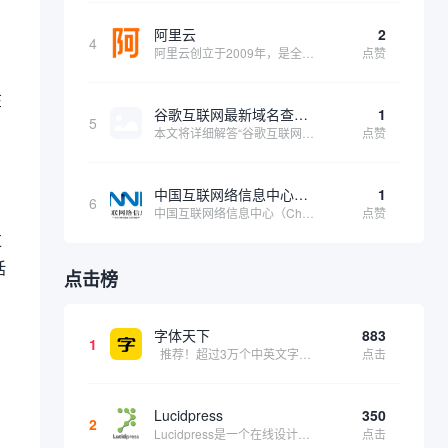
阿里云
2
4
阿里云创立于2009年，是全球领先的云计算及人工智能科技公司，致力于以在线公共服务的方式，提供安全、可靠的计算和数据处理能力，让计算和人工智能成为普惠科技。阿里云服务着制造、金融、政务、交通、医疗、电信、能源等众多领域的企业，包括中国联通、...
点赞
在
谷歌互联网最新域名查询网址是什么
1
5
本文将详细解答“谷歌互联网最新域名查询网址是什么”这一常见问题，介绍谷歌官方域名查询及WHOIS服务的现状，并科普互联网域名基础知识、查询方式及实用建议，帮助用户正确掌握域名检索的方法，安全合理地获取所需信息。
点赞
中国互联网络信息中心（CNNIC）
1
6
中国互联网络信息中心（China Internet Network Information Center，简称CNNIC）于1997年6月3日组建，现为工业和信息化部直属事业单位，行使国家互联网络信息中心职责。 作为中国信息社会重要的基础设...
点赞
过
括
点击榜
字体天下
883
1
推荐！超过3万个中英文字体免费下载！
点击
Lucidpress
350
2
Lucidpress是一个在线设计工具，可以帮助你快速创建专业的、令人惊叹的数字视觉内容，只需点击一个按钮就可以在线发布、打印或通过社交媒体分享。现在就下载，从试用版开始，让你看起来和感觉像个设计天才。
点击