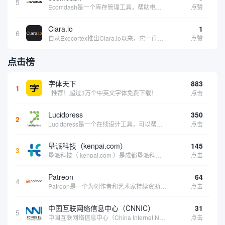
5
Ecomdash是一个库存管理工具，帮助电子商务企业主实现在线运营的自动化。这个工具使在线零售商有能力将与库存、运输和产品上市有关的繁琐任务自动化。卖家可以从一个方便的仪表盘上管理各种多渠道功能。
点赞
Clara.io
1
6
自从Exocortex推出Clara.io以来，它一直是三维市场的一个轰动。一个完全免费的三维计算机图形软件，它可以在任何兼容设备上的任何支持webGL的浏览器上运行，甚至是安卓系统。它允许设计师建模、制作动画、渲染和分享三维内容，其强大的...
点赞
点击榜
字体天下
883
1
推荐！超过3万个中英文字体免费下载！
点击
Lucidpress
350
2
Lucidpress是一个在线设计工具，可以帮助你快速创建专业的、令人惊叹的数字视觉内容，只需点击一个按钮就可以在线发布、打印或通过社交媒体分享。现在就下载，从试用版开始，让你看起来和感觉像个设计天才。
点击
垦派科技（kenpai.com）
145
3
垦派科技（ kenpai.com ）是成都垦派科技有限公司旗下互联网基础资源服务平台，公司于2012年在中国成都成立，公司创始人团队深耕互联网基础资源领域20余年，拥有丰富的产品、运营、客户服务经验。 垦派产品 公司围绕互联网核心基础资源 ...
点击
Patreon
64
4
Patreon是一个为创作者和艺术家持续资助项目的筹款平台。成千上万的漫画创作者、游戏开发者、播客、音乐家和其他人以一种即时、互动和亲密的方式与粉丝接触和培养。Patreon打算改变人们为其工作获得报酬的方式，从广告支持的创作转向来自粉丝的...
点击
中国互联网络信息中心（CNNIC）
31
5
中国互联网络信息中心（China Internet Network Information Center，简称CNNIC）于1997年6月3日组建，现为工业和信息化部直属事业单位，行使国家互联网络信息中心职责。 作为中国信息社会重要的基础设...
点击