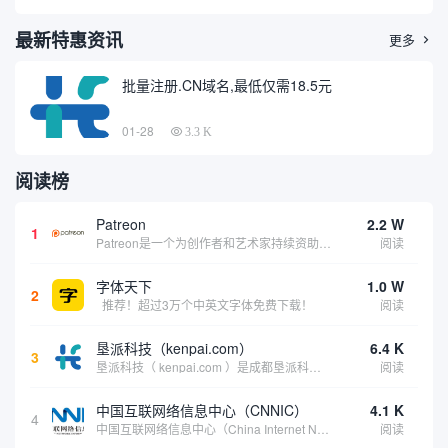
最新特惠资讯
更多

批量注册.CN域名,最低仅需18.5元
01-28
3.3 K
阅读榜
Patreon
2.2 W
1
Patreon是一个为创作者和艺术家持续资助项目的筹款平台。成千上万的漫画创作者、游戏开发者、播客、音乐家和其他人以一种即时、互动和亲密的方式与粉丝接触和培养。Patreon打算改变人们为其工作获得报酬的方式，从广告支持的创作转向来自粉丝的...
阅读
字体天下
1.0 W
2
推荐！超过3万个中英文字体免费下载！
阅读
垦派科技（kenpai.com）
6.4 K
3
垦派科技（ kenpai.com ）是成都垦派科技有限公司旗下互联网基础资源服务平台，公司于2012年在中国成都成立，公司创始人团队深耕互联网基础资源领域20余年，拥有丰富的产品、运营、客户服务经验。 垦派产品 公司围绕互联网核心基础资源 ...
阅读
中国互联网络信息中心（CNNIC）
4.1 K
4
中国互联网络信息中心（China Internet Network Information Center，简称CNNIC）于1997年6月3日组建，现为工业和信息化部直属事业单位，行使国家互联网络信息中心职责。 作为中国信息社会重要的基础设...
阅读