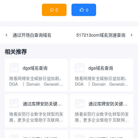
0
0


通过开场白查询域名
517213com域名测速查询
相关推荐
dga域名查询
dga域名查询
随着网络安全威胁日益加剧，
随着网络安全威胁日益加剧，
DGA（Domain Generation
DGA（Domain Generation
Algorithm，域名生成算法）成
Algorithm，域名生成算法）成
为不少恶意软件用来规避追踪
为不少恶意软件用来规避追踪
与封锁的常见手段。DGA域名
与封锁的常见手段。DGA域名
通过库牌安防关键词查询到的域名
通过库牌安防关键词查询到的域名
查询技术是识别和防范此类威
查询技术是识别和防范此类威
胁的关键工具。本文将详细介
胁的关键工具。本文将详细介
随着安防行业数字化转型的发
随着安防行业数字化转型的发
绍DGA域名的原理、危害、
绍DGA域名的原理、危害、
展，更多企业借助于互联网进
展，更多企业借助于互联网进
查...
查...
行品牌推广与信息展示，“库牌
行品牌推广与信息展示，“库牌
安防”作为其中知名品牌，其相
安防”作为其中知名品牌，其相
关域名受到行业关注。本文梳
关域名受到行业关注。本文梳