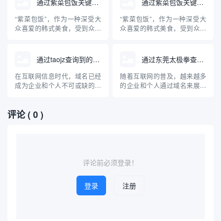
通过紫菜包饭关键词查询到的域名
通过紫菜包饭关键词查询到的域名
理通过“库牌安防”关键词在主
理通过“库牌安防”关键词在主
流平台检索得到的相关域名，
流平台检索得到的相关域名，
“紫菜包饭”，作为一种深受大
“紫菜包饭”，作为一种深受大
并对安防公司为何重视域名布
并对安防公司为何重视域名布
众喜爱的韩式美食，受到众多
众喜爱的韩式美食，受到众多
局进行专业科普。
局进行专业科普。
美食爱好者的关注。本文将探
美食爱好者的关注。本文将探
讨利用“紫菜包饭”这一关键词
讨利用“紫菜包饭”这一关键词
在互联网上可以查询到的相关
在互联网上可以查询到的相关
通过taojz查询到的域名网站
通过东莞太极拳查询域名
域名，并对“紫菜包饭”这一美
域名，并对“紫菜包饭”这一美
食进行专业科普，涵盖其起
食进行专业科普，涵盖其起
在互联网信息时代，域名已经
随着互联网的普及，越来越多
源、制作方法、营养价值及与
源、制作方法、营养价值及与
成为企业和个人不可或缺的网
的企业和个人通过域名来展示
中国寿司的区别，帮助读者全
中国寿司的区别，帮助读者全
络标识。随着域名产业的不断
自己的品牌和服务。东莞太极
面...
面...
发展，人们对域名的注册、交
拳作为地方知名的传统武术项
评论
( 0 )
易和管理需求也愈发旺盛。
目，也开始进入互联网时代。
taojz作为国内知名的域名查询
那么，如何通过“东莞太极拳”
与交易平台，为用户提供了便
来查询相关域名？本文将系统
捷、高效的域名查询服务。本
介绍域名查询的基本方法、常
文将详细介绍通过taojz平...
见的平台、注意事项以及对东
莞太...
评论前必须登录！
登录
注册