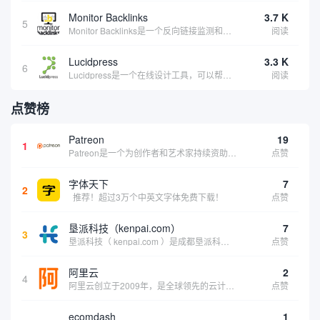
Monitor Backlinks
3.7 K
5
Monitor Backlinks是一个反向链接监测和分析工具，网络营销人员用来分析他们自己的网站或竞争对手的网站的反向链接。该工具定期发送关于你的网站的新链接、破损或旧的反向链接、竞争对手的链接情况和更好的SEO想法的更新。各种反向链接指...
阅读
Lucidpress
3.3 K
6
Lucidpress是一个在线设计工具，可以帮助你快速创建专业的、令人惊叹的数字视觉内容，只需点击一个按钮就可以在线发布、打印或通过社交媒体分享。现在就下载，从试用版开始，让你看起来和感觉像个设计天才。
阅读
点赞榜
Patreon
19
1
Patreon是一个为创作者和艺术家持续资助项目的筹款平台。成千上万的漫画创作者、游戏开发者、播客、音乐家和其他人以一种即时、互动和亲密的方式与粉丝接触和培养。Patreon打算改变人们为其工作获得报酬的方式，从广告支持的创作转向来自粉丝的...
点赞
字体天下
7
2
推荐！超过3万个中英文字体免费下载！
点赞
垦派科技（kenpai.com）
7
3
垦派科技（ kenpai.com ）是成都垦派科技有限公司旗下互联网基础资源服务平台，公司于2012年在中国成都成立，公司创始人团队深耕互联网基础资源领域20余年，拥有丰富的产品、运营、客户服务经验。 垦派产品 公司围绕互联网核心基础资源 ...
点赞
阿里云
2
4
阿里云创立于2009年，是全球领先的云计算及人工智能科技公司，致力于以在线公共服务的方式，提供安全、可靠的计算和数据处理能力，让计算和人工智能成为普惠科技。阿里云服务着制造、金融、政务、交通、医疗、电信、能源等众多领域的企业，包括中国联通、...
点赞
ecomdash
1