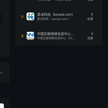
垦派科技（kenpai.com）
1
2
垦派科技（ kenpai.com ）是成都垦派科技有限公司旗下互联网基础资源服务平台，公司于2012年在中国成都成立，公司创始人团队深耕互联网基础资源领域20余年，拥有丰富的产品、运营、客户服务经验。 垦派产品 公司围绕互联网核心基础资源 ...
收藏
中国互联网络信息中心（CNNIC）
1
3
中国互联网络信息中心（China Internet Network Information Center，简称CNNIC）于1997年6月3日组建，现为工业和信息化部直属事业单位，行使国家互联网络信息中心职责。 作为中国信息社会重要的基础设...
收藏