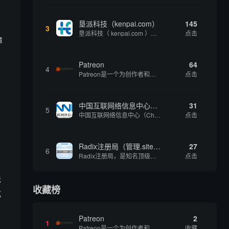
垦派科技（kenpai.com）
145
3
垦派科技（ kenpai.com ）是成都垦派科技有限公司旗下互联网基础资源服务平台，公司于2012年在中国成都成立，公司创始人团队深耕互联网基础资源领域20余年，拥有丰富的产品、运营、客户服务经验。 垦派产品 公司围绕互联网核心基础资源 ...
点击
障
Patreon
64
4
Patreon是一个为创作者和艺术家持续资助项目的筹款平台。成千上万的漫画创作者、游戏开发者、播客、音乐家和其他人以一种即时、互动和亲密的方式与粉丝接触和培养。Patreon打算改变人们为其工作获得报酬的方式，从广告支持的创作转向来自粉丝的...
点击
、
中国互联网络信息中心（CNNIC）
31
5
中国互联网络信息中心（China Internet Network Information Center，简称CNNIC）于1997年6月3日组建，现为工业和信息化部直属事业单位，行使国家互联网络信息中心职责。 作为中国信息社会重要的基础设...
点击
Radix注册局（管理.site、.online等顶级域名）
27
6
Radix注册局，是知名顶级域名注册管理机构，目前已有：.SITE,.ONLINE,.STORE,.TECH,.FUN,.WEBSITE,.SPACE,.PRESS,.UNO,和.HOST域名通过中国工业和信息化部备案。
点击
际
收藏榜
成
Patreon
2
1
Patreon是一个为创作者和艺术家持续资助项目的筹款平台。成千上万的漫画创作者、游戏开发者、播客、音乐家和其他人以一种即时、互动和亲密的方式与粉丝接触和培养。Patreon打算改变人们为其工作获得报酬的方式，从广告支持的创作转向来自粉丝的...
收藏