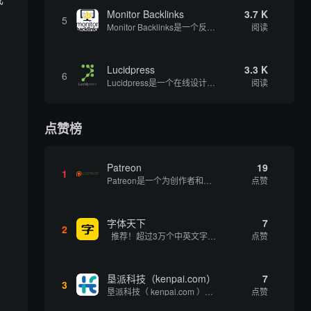
Monitor Backlinks
3.7 K
5
Monitor Backlinks是一个反向链接监测和分析工具，网络营销人员用来分析他们自己的网站或竞争对手的网站的反向链接。该工具定期发送关于你的网站的新链接、破损或旧的反向链接、竞争对手的链接情况和更好的SEO想法的更新。各种反向链接指...
阅读
Lucidpress
3.3 K
6
Lucidpress是一个在线设计工具，可以帮助你快速创建专业的、令人惊叹的数字视觉内容，只需点击一个按钮就可以在线发布、打印或通过社交媒体分享。现在就下载，从试用版开始，让你看起来和感觉像个设计天才。
阅读
、
点赞榜
Patreon
19
1
Patreon是一个为创作者和艺术家持续资助项目的筹款平台。成千上万的漫画创作者、游戏开发者、播客、音乐家和其他人以一种即时、互动和亲密的方式与粉丝接触和培养。Patreon打算改变人们为其工作获得报酬的方式，从广告支持的创作转向来自粉丝的...
点赞
字体天下
7
2
推荐！超过3万个中英文字体免费下载！
点赞
垦派科技（kenpai.com）
7
3
垦派科技（ kenpai.com ）是成都垦派科技有限公司旗下互联网基础资源服务平台，公司于2012年在中国成都成立，公司创始人团队深耕互联网基础资源领域20余年，拥有丰富的产品、运营、客户服务经验。 垦派产品 公司围绕互联网核心基础资源 ...
点赞