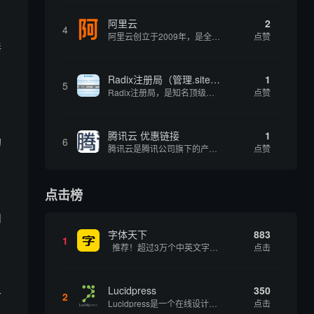
阿里云
2
4
阿里云创立于2009年，是全球领先的云计算及人工智能科技公司，致力于以在线公共服务的方式，提供安全、可靠的计算和数据处理能力，让计算和人工智能成为普惠科技。阿里云服务着制造、金融、政务、交通、医疗、电信、能源等众多领域的企业，包括中国联通、...
点赞
毒
Radix注册局（管理.site、.online等顶级域名）
1
5
Radix注册局，是知名顶级域名注册管理机构，目前已有：.SITE,.ONLINE,.STORE,.TECH,.FUN,.WEBSITE,.SPACE,.PRESS,.UNO,和.HOST域名通过中国工业和信息化部备案。
点赞
腾讯云 优惠链接
1
的
6
腾讯云是腾讯公司旗下的产品，为开发者及企业提供云服务、云数据、云运营等整体一站式服务方案。 具体包括云服务器、云存储、云数据库和弹性web引擎等基础云服务；腾讯云分析（MTA）、腾讯云推送（信鸽）等腾讯整体大数据能力；以及 QQ互联、QQ空...
点赞
点击榜
和
字体天下
883
1
推荐！超过3万个中英文字体免费下载！
点击
Lucidpress
350
升
2
Lucidpress是一个在线设计工具，可以帮助你快速创建专业的、令人惊叹的数字视觉内容，只需点击一个按钮就可以在线发布、打印或通过社交媒体分享。现在就下载，从试用版开始，让你看起来和感觉像个设计天才。
点击