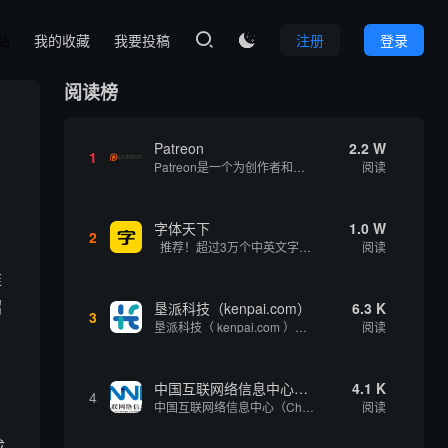
本站
我的收藏
我要投稿
注册
登录

阅读榜
Patreon
2.2 W
1
Patreon是一个为创作者和艺术家持续资助项目的筹款平台。成千上万的漫画创作者、游戏开发者、播客、音乐家和其他人以一种即时、互动和亲密的方式与粉丝接触和培养。Patreon打算改变人们为其工作获得报酬的方式，从广告支持的创作转向来自粉丝的...
阅读
字体天下
1.0 W
2
推荐！超过3万个中英文字体免费下载！
阅读
准
绍
垦派科技（kenpai.com）
6.3 K
3
垦派科技（ kenpai.com ）是成都垦派科技有限公司旗下互联网基础资源服务平台，公司于2012年在中国成都成立，公司创始人团队深耕互联网基础资源领域20余年，拥有丰富的产品、运营、客户服务经验。 垦派产品 公司围绕互联网核心基础资源 ...
阅读
中国互联网络信息中心（CNNIC）
4.1 K
4
中国互联网络信息中心（China Internet Network Information Center，简称CNNIC）于1997年6月3日组建，现为工业和信息化部直属事业单位，行使国家互联网络信息中心职责。 作为中国信息社会重要的基础设...
阅读
成