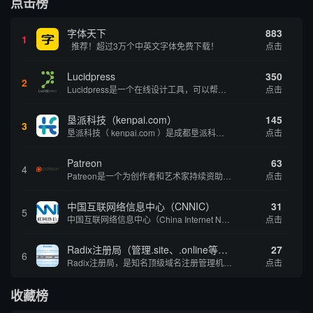
点击榜
字体天下
883
1
推荐！超过3万个中英文字体免费下载！
点击
Lucidpress
350
2
Lucidpress是一个在线设计工具，可以帮助你快速创建专业的、令人惊叹的数字视觉内容，只需点击一个按钮就可以在线发布、打印或通过社交媒体分享。现在就下载，从试用版开始，让你看起来和感觉像个设计天才。
点击
垦派科技（kenpai.com）
145
3
垦派科技（ kenpai.com ）是成都垦派科技有限公司旗下互联网基础资源服务平台，公司于2012年在中国成都成立，公司创始人团队深耕互联网基础资源领域20余年，拥有丰富的产品、运营、客户服务经验。 垦派产品 公司围绕互联网核心基础资源 ...
点击
Patreon
63
4
Patreon是一个为创作者和艺术家持续资助项目的筹款平台。成千上万的漫画创作者、游戏开发者、播客、音乐家和其他人以一种即时、互动和亲密的方式与粉丝接触和培养。Patreon打算改变人们为其工作获得报酬的方式，从广告支持的创作转向来自粉丝的...
点击
中国互联网络信息中心（CNNIC）
31
5
中国互联网络信息中心（China Internet Network Information Center，简称CNNIC）于1997年6月3日组建，现为工业和信息化部直属事业单位，行使国家互联网络信息中心职责。 作为中国信息社会重要的基础设...
点击
Radix注册局（管理.site、.online等顶级域名）
27
6
Radix注册局，是知名顶级域名注册管理机构，目前已有：.SITE,.ONLINE,.STORE,.TECH,.FUN,.WEBSITE,.SPACE,.PRESS,.UNO,和.HOST域名通过中国工业和信息化部备案。
点击
收藏榜