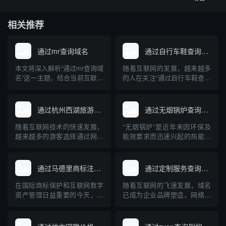
相关推荐
通过mr查询域名
通过自行车鞋查询域名
本文将深入解析“通过mr查询域
随着互联网的发展，越来越多
名”这一主题，结合当前互联网
的人在关注“通过自行车鞋查询
域名管理与查询技术，讲述
域名”这一问题。这背后不仅涉
MR（Mail Relay/Message
及到行业产品在网络上的独特
Relay）在域名解析中的实际
标识，更牵扯到企业品牌建
通过杭州西湖旅游查询域名
通过无烟锅炉查询到的域名网站
用途和常见方法，并介绍相关
设、电子商务及网络安全等多
的专业工具与操作步骤。文章
重维度。本文将系统科普通过
随着互联网技术的快速发展，
“无烟锅炉”是近年来因环保及
内容兼顾理论与实操，旨在帮
自行车鞋查询域名的实际含
越来越多的游客选择通过网络
能效要求而迅速兴起的热能设
助读者...
义、操作方法、关联知识及其
获取旅游信息。杭州西湖作为
备。随着网络信息透明度的提
对自行...
中国著名的旅游胜地，拥有丰
高，人们越来越多地通过互联
富的旅游信息资源。本文将介
网查询、比较各种无烟锅炉产
通过马德里商标注册查询域名
通过定制服务查询域名
绍如何通过互联网查询杭州西
品和品牌。本文介绍了与无烟
湖的旅游相关域名，并为游客
锅炉相关的主要专业网站及其
在国际商标保护和互联网数字
随着互联网的飞速发展，域名
合理规划出行提供专业的指导
特点，并针对无烟锅炉的原
资产管理日益重要的今天，企
已成为企业品牌塑造、网络入
意见。
理、应用及选购建议进行了深
业和个人常常将商标注册与域
口和数字资产管理的核心元
入科普...
名保护紧密结合。通过马德里
素。面对日益激增的域名注册
商标注册体系查询域名，是品
需求和复杂的市场“抢注”环