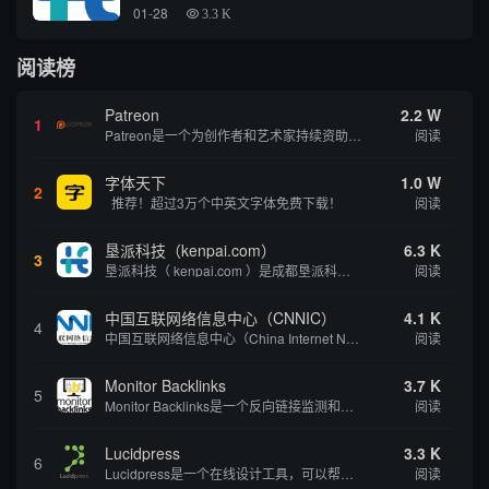
01-28
3.3 K
阅读榜
Patreon
2.2 W
1
Patreon是一个为创作者和艺术家持续资助项目的筹款平台。成千上万的漫画创作者、游戏开发者、播客、音乐家和其他人以一种即时、互动和亲密的方式与粉丝接触和培养。Patreon打算改变人们为其工作获得报酬的方式，从广告支持的创作转向来自粉丝的...
阅读
字体天下
1.0 W
2
推荐！超过3万个中英文字体免费下载！
阅读
垦派科技（kenpai.com）
6.3 K
3
垦派科技（ kenpai.com ）是成都垦派科技有限公司旗下互联网基础资源服务平台，公司于2012年在中国成都成立，公司创始人团队深耕互联网基础资源领域20余年，拥有丰富的产品、运营、客户服务经验。 垦派产品 公司围绕互联网核心基础资源 ...
阅读
中国互联网络信息中心（CNNIC）
4.1 K
4
中国互联网络信息中心（China Internet Network Information Center，简称CNNIC）于1997年6月3日组建，现为工业和信息化部直属事业单位，行使国家互联网络信息中心职责。 作为中国信息社会重要的基础设...
阅读
Monitor Backlinks
3.7 K
5
Monitor Backlinks是一个反向链接监测和分析工具，网络营销人员用来分析他们自己的网站或竞争对手的网站的反向链接。该工具定期发送关于你的网站的新链接、破损或旧的反向链接、竞争对手的链接情况和更好的SEO想法的更新。各种反向链接指...
阅读
Lucidpress
3.3 K
6
Lucidpress是一个在线设计工具，可以帮助你快速创建专业的、令人惊叹的数字视觉内容，只需点击一个按钮就可以在线发布、打印或通过社交媒体分享。现在就下载，从试用版开始，让你看起来和感觉像个设计天才。
阅读