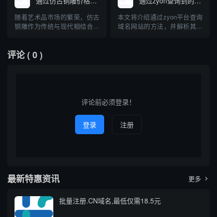
通过仿古铜雕价格查询域名
通过zyon查询到的域名网站
牌全球布局和防止知识产权纠
境，传统的域名查询方式正逐
纷的重要一环。本文介绍了马
渐暴露出局限性。相比之下，
随着艺术品市场的繁荣，仿古
本文将介绍通过zyon平台查询
德里商标注册的基本流程、与
基于大数据和多样化需求定制
铜雕作为传统与现代相结合的
域名网站的方法，并解析其背
域名查询的关联，以及如何有
的查询服务，能够为用户提供
艺术品受到越来越多收藏爱好
后的技术原理、适用场景及注
效利用...
更高效、...
者与投资者的关注。对于意欲
意事项。随着互联网的发展，
评论
( 0 )
入手仿古铜雕的人来说，了解
域名信息在网络安全、品牌保
其市场价格及相关查询方式变
护和信息追踪等领域日益重
得尤为重要。本文将介绍如何
要，掌握高效的域名查询方式
通过互联网进行仿古铜雕价格
成为广大技术人员和普通用户
查询，并推荐几个相关的价格
的需求。本文将以专业、通俗
查询域...
的角...
评论前必须登录！
登录
注册
最新特惠资讯
更多

批量注册.CN域名,最低仅需18.5元