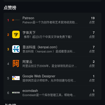
点赞榜
Patreon
19
1
Patreon是一个为创作者和艺术家持续资助项目的筹款平台。成千上万的漫画创作者、游戏开发者、播客、音乐家和其他人以一种即时、互动和亲密的方式与粉丝接触和培养。Patreon打算改变人们为其工作获得报酬的方式，从广告支持的创作转向来自粉丝的...
点赞
字体天下
7
2
推荐！超过3万个中英文字体免费下载！
点赞
垦派科技（kenpai.com）
7
3
垦派科技（ kenpai.com ）是成都垦派科技有限公司旗下互联网基础资源服务平台，公司于2012年在中国成都成立，公司创始人团队深耕互联网基础资源领域20余年，拥有丰富的产品、运营、客户服务经验。 垦派产品 公司围绕互联网核心基础资源 ...
点赞
阿里云
2
4
阿里云创立于2009年，是全球领先的云计算及人工智能科技公司，致力于以在线公共服务的方式，提供安全、可靠的计算和数据处理能力，让计算和人工智能成为普惠科技。阿里云服务着制造、金融、政务、交通、医疗、电信、能源等众多领域的企业，包括中国联通、...
点赞
Google Web Designer
1
5
提供网页设计师软件，允许你创建与任何设备兼容的、有吸引力的HTML5网站。它具有预编程的网页组件、事件和页面、简单场景动画、3D内容创建、内容创建工具和谷歌集成等功能。内容创建工具包括形状和笔工具、标签工具和梯度编辑工具。
点赞
ecomdash
1
6
Ecomdash是一个库存管理工具，帮助电子商务企业主实现在线运营的自动化。这个工具使在线零售商有能力将与库存、运输和产品上市有关的繁琐任务自动化。卖家可以从一个方便的仪表盘上管理各种多渠道功能。
点赞