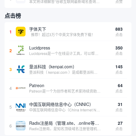
本文将详细解答“谷歌互联网最新域名查询网址是什么”这一常见问题，介绍谷歌官方域名查询及WHOIS服务的现状，并科普互联网域名基础知识、查询方式及实用建议，帮助用户正确掌握域名检索的方法，安全合理地获取所需信息。
点赞
点击榜
字体天下
883
1
推荐！超过3万个中英文字体免费下载！
点击
Lucidpress
350
2
Lucidpress是一个在线设计工具，可以帮助你快速创建专业的、令人惊叹的数字视觉内容，只需点击一个按钮就可以在线发布、打印或通过社交媒体分享。现在就下载，从试用版开始，让你看起来和感觉像个设计天才。
点击
垦派科技（kenpai.com）
145
3
垦派科技（ kenpai.com ）是成都垦派科技有限公司旗下互联网基础资源服务平台，公司于2012年在中国成都成立，公司创始人团队深耕互联网基础资源领域20余年，拥有丰富的产品、运营、客户服务经验。 垦派产品 公司围绕互联网核心基础资源 ...
点击
Patreon
64
4
Patreon是一个为创作者和艺术家持续资助项目的筹款平台。成千上万的漫画创作者、游戏开发者、播客、音乐家和其他人以一种即时、互动和亲密的方式与粉丝接触和培养。Patreon打算改变人们为其工作获得报酬的方式，从广告支持的创作转向来自粉丝的...
点击
中国互联网络信息中心（CNNIC）
31
5
中国互联网络信息中心（China Internet Network Information Center，简称CNNIC）于1997年6月3日组建，现为工业和信息化部直属事业单位，行使国家互联网络信息中心职责。 作为中国信息社会重要的基础设...
点击
Radix注册局（管理.site、.online等顶级域名）
27
6
Radix注册局，是知名顶级域名注册管理机构，目前已有：.SITE,.ONLINE,.STORE,.TECH,.FUN,.WEBSITE,.SPACE,.PRESS,.UNO,和.HOST域名通过中国工业和信息化部备案。
点击