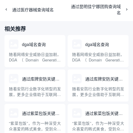
通过昆明佳宁娜团购查询域
通过医疗器械查询域名
名
相关推荐
dga域名查询
dga域名查询
随着网络安全威胁日益加剧，
随着网络安全威胁日益加剧，
DGA（Domain Generation
DGA（Domain Generation
Algorithm，域名生成算法）成
Algorithm，域名生成算法）成
为不少恶意软件用来规避追踪
为不少恶意软件用来规避追踪
与封锁的常见手段。DGA域名
与封锁的常见手段。DGA域名
通过库牌安防关键词查询到的域名
通过库牌安防关键词查询到的域名
查询技术是识别和防范此类威
查询技术是识别和防范此类威
胁的关键工具。本文将详细介
胁的关键工具。本文将详细介
随着安防行业数字化转型的发
随着安防行业数字化转型的发
绍DGA域名的原理、危害、
绍DGA域名的原理、危害、
展，更多企业借助于互联网进
展，更多企业借助于互联网进
查...
查...
行品牌推广与信息展示，“库牌
行品牌推广与信息展示，“库牌
安防”作为其中知名品牌，其相
安防”作为其中知名品牌，其相
关域名受到行业关注。本文梳
关域名受到行业关注。本文梳
通过紫菜包饭关键词查询到的域名
通过紫菜包饭关键词查询到的域名
理通过“库牌安防”关键词在主
理通过“库牌安防”关键词在主
流平台检索得到的相关域名，
流平台检索得到的相关域名，
“紫菜包饭”，作为一种深受大
“紫菜包饭”，作为一种深受大
并对安防公司为何重视域名布
并对安防公司为何重视域名布
众喜爱的韩式美食，受到众多
众喜爱的韩式美食，受到众多