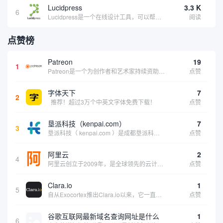
Lucidpress
3.3 K
6
Lucidpress是一个在线设计工具，可以帮助你快速创建专业的、令人惊叹的数字视觉内容，只需点击一个按钮就可以在线发布、打印或通过社交媒体分享。现在就下载，从试用版开始，让你看起来和感觉像个设计天才。
阅读
点赞榜
Patreon
19
1
Patreon是一个为创作者和艺术家持续资助项目的筹款平台。成千上万的漫画创作者、游戏开发者、播客、音乐家和其他人以一种即时、互动和亲密的方式与粉丝接触和培养。Patreon打算改变人们为其工作获得报酬的方式，从广告支持的创作转向来自粉丝的...
点赞
字体天下
7
2
推荐！超过3万个中英文字体免费下载！
点赞
垦派科技（kenpai.com）
7
3
垦派科技（ kenpai.com ）是成都垦派科技有限公司旗下互联网基础资源服务平台，公司于2012年在中国成都成立，公司创始人团队深耕互联网基础资源领域20余年，拥有丰富的产品、运营、客户服务经验。 垦派产品 公司围绕互联网核心基础资源 ...
点赞
阿里云
2
4
阿里云创立于2009年，是全球领先的云计算及人工智能科技公司，致力于以在线公共服务的方式，提供安全、可靠的计算和数据处理能力，让计算和人工智能成为普惠科技。阿里云服务着制造、金融、政务、交通、医疗、电信、能源等众多领域的企业，包括中国联通、...
点赞
Clara.io
1
5
自从Exocortex推出Clara.io以来，它一直是三维市场的一个轰动。一个完全免费的三维计算机图形软件，它可以在任何兼容设备上的任何支持webGL的浏览器上运行，甚至是安卓系统。它允许设计师建模、制作动画、渲染和分享三维内容，其强大的...
点赞
谷歌互联网最新域名查询网址是什么
1
6