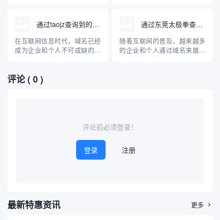
局进行专业科普。
局进行专业科普。
美食爱好者的关注。本文将探
美食爱好者的关注。本文将探
讨利用“紫菜包饭”这一关键词
讨利用“紫菜包饭”这一关键词
在互联网上可以查询到的相关
在互联网上可以查询到的相关
通过taojz查询到的域名网站
通过东莞太极拳查询域名
域名，并对“紫菜包饭”这一美
域名，并对“紫菜包饭”这一美
食进行专业科普，涵盖其起
食进行专业科普，涵盖其起
在互联网信息时代，域名已经
随着互联网的普及，越来越多
源、制作方法、营养价值及与
源、制作方法、营养价值及与
成为企业和个人不可或缺的网
的企业和个人通过域名来展示
中国寿司的区别，帮助读者全
中国寿司的区别，帮助读者全
络标识。随着域名产业的不断
自己的品牌和服务。东莞太极
面...
面...
发展，人们对域名的注册、交
拳作为地方知名的传统武术项
评论
( 0 )
易和管理需求也愈发旺盛。
目，也开始进入互联网时代。
taojz作为国内知名的域名查询
那么，如何通过“东莞太极拳”
与交易平台，为用户提供了便
来查询相关域名？本文将系统
捷、高效的域名查询服务。本
介绍域名查询的基本方法、常
文将详细介绍通过taojz平...
见的平台、注意事项以及对东
莞太...
评论前必须登录！
登录
注册
最新特惠资讯
更多
