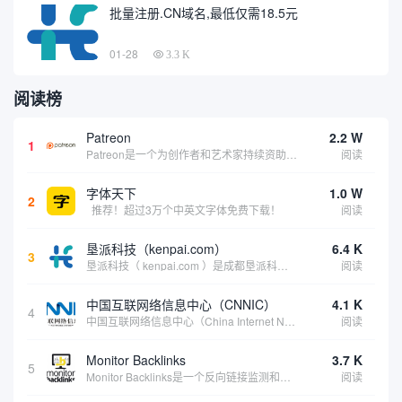
批量注册.CN域名,最低仅需18.5元
01-28
3.3 K
阅读榜
Patreon
2.2 W
1
Patreon是一个为创作者和艺术家持续资助项目的筹款平台。成千上万的漫画创作者、游戏开发者、播客、音乐家和其他人以一种即时、互动和亲密的方式与粉丝接触和培养。Patreon打算改变人们为其工作获得报酬的方式，从广告支持的创作转向来自粉丝的...
阅读
字体天下
1.0 W
2
推荐！超过3万个中英文字体免费下载！
阅读
垦派科技（kenpai.com）
6.4 K
3
垦派科技（ kenpai.com ）是成都垦派科技有限公司旗下互联网基础资源服务平台，公司于2012年在中国成都成立，公司创始人团队深耕互联网基础资源领域20余年，拥有丰富的产品、运营、客户服务经验。 垦派产品 公司围绕互联网核心基础资源 ...
阅读
中国互联网络信息中心（CNNIC）
4.1 K
4
中国互联网络信息中心（China Internet Network Information Center，简称CNNIC）于1997年6月3日组建，现为工业和信息化部直属事业单位，行使国家互联网络信息中心职责。 作为中国信息社会重要的基础设...
阅读
Monitor Backlinks
3.7 K
5
Monitor Backlinks是一个反向链接监测和分析工具，网络营销人员用来分析他们自己的网站或竞争对手的网站的反向链接。该工具定期发送关于你的网站的新链接、破损或旧的反向链接、竞争对手的链接情况和更好的SEO想法的更新。各种反向链接指...
阅读