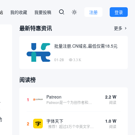
本站
我的收藏
我要投稿
注册
登录

最新特惠资讯
更多

批量注册.CN域名,最低仅需18.5元
01-28
3.3 K
阅读榜
Patreon
2.2 W
1
册
Patreon是一个为创作者和艺术家持续资助项目的筹款平台。成千上万的漫画创作者、游戏开发者、播客、音乐家和其他人以一种即时、互动和亲密的方式与粉丝接触和培养。Patreon打算改变人们为其工作获得报酬的方式，从广告支持的创作转向来自粉丝的...
阅读
摘
助
字体天下
1.0 W
2
推荐！超过3万个中英文字体免费下载！
阅读