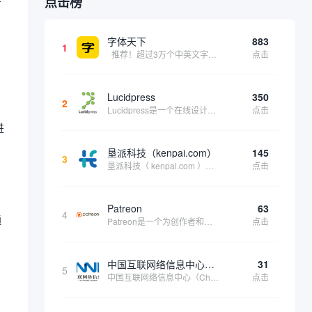
点击榜
字体天下
883
1
推荐！超过3万个中英文字体免费下载！
点击
Lucidpress
350
2
Lucidpress是一个在线设计工具，可以帮助你快速创建专业的、令人惊叹的数字视觉内容，只需点击一个按钮就可以在线发布、打印或通过社交媒体分享。现在就下载，从试用版开始，让你看起来和感觉像个设计天才。
点击
进
。
垦派科技（kenpai.com）
145
3
垦派科技（ kenpai.com ）是成都垦派科技有限公司旗下互联网基础资源服务平台，公司于2012年在中国成都成立，公司创始人团队深耕互联网基础资源领域20余年，拥有丰富的产品、运营、客户服务经验。 垦派产品 公司围绕互联网核心基础资源 ...
点击
Patreon
63
4
通
Patreon是一个为创作者和艺术家持续资助项目的筹款平台。成千上万的漫画创作者、游戏开发者、播客、音乐家和其他人以一种即时、互动和亲密的方式与粉丝接触和培养。Patreon打算改变人们为其工作获得报酬的方式，从广告支持的创作转向来自粉丝的...
点击
，
中国互联网络信息中心（CNNIC）
31
5
中国互联网络信息中心（China Internet Network Information Center，简称CNNIC）于1997年6月3日组建，现为工业和信息化部直属事业单位，行使国家互联网络信息中心职责。 作为中国信息社会重要的基础设...
点击