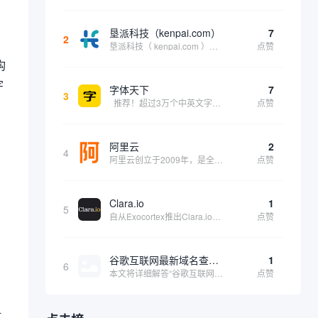
垦派科技（kenpai.com）
7
2
垦派科技（ kenpai.com ）是成都垦派科技有限公司旗下互联网基础资源服务平台，公司于2012年在中国成都成立，公司创始人团队深耕互联网基础资源领域20余年，拥有丰富的产品、运营、客户服务经验。 垦派产品 公司围绕互联网核心基础资源 ...
点赞
构
字
字体天下
7
3
推荐！超过3万个中英文字体免费下载！
点赞
阿里云
2
4
阿里云创立于2009年，是全球领先的云计算及人工智能科技公司，致力于以在线公共服务的方式，提供安全、可靠的计算和数据处理能力，让计算和人工智能成为普惠科技。阿里云服务着制造、金融、政务、交通、医疗、电信、能源等众多领域的企业，包括中国联通、...
点赞
Clara.io
1
5
自从Exocortex推出Clara.io以来，它一直是三维市场的一个轰动。一个完全免费的三维计算机图形软件，它可以在任何兼容设备上的任何支持webGL的浏览器上运行，甚至是安卓系统。它允许设计师建模、制作动画、渲染和分享三维内容，其强大的...
点赞
谷歌互联网最新域名查询网址是什么
1
6
本文将详细解答“谷歌互联网最新域名查询网址是什么”这一常见问题，介绍谷歌官方域名查询及WHOIS服务的现状，并科普互联网域名基础知识、查询方式及实用建议，帮助用户正确掌握域名检索的方法，安全合理地获取所需信息。
点赞
泄