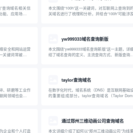
ej”查询域名相关信
本文围绕“100h”这一关键词，对互联网上查询到
、功能、应用场景，
关域名进行了梳理和分析，并结合“100h”可能涉
者理解并掌握使用
行业领域、应用场景做了专业化科普，旨在帮助
事项，为互联网资源
了解“100h”域名背后的意义、用途和注册情况，
供技术参...
选择此类域名时需注意的要点。
yw999333域名查询新版
络安全和网站运营
本文围绕“yw999333域名查询新版”这一主题，详
”这一关键词常被用户
绍了域名查询的定义、主流查询方式、新版查询
本文将系统讲解什
的创新特点，并以yw999333域名为例，指导用
否为特定服务、如何
何科学有效地进行域名状态监测和风险识别。文
介绍常见查...
会科普域名的基础知识、常见查询误区与防骗...
taylor查询域名
破碎、研磨等工业作
在数字化时代，域名系统（DNS）是互联网基础
联网领域也会有疑
的重要组成部分。taylor查询域名（Taylor Doma
域名？本文将科普域
Query）其实并非一个标准术语，而是用户通过
为关键词在域名查询
工具或平台查询包含“taylor”字样或相关的域名信
理解工业设备与互
本文将详细介绍域名查...
通过郑州三维动画公司查询域名
为企业和个人打造
本文详细介绍了如何以“郑州三维动画公司”为线