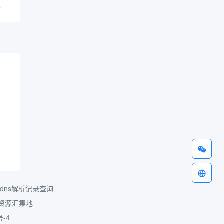
业在
文章
指导
dns解析记录查询
资源汇集地
号-4