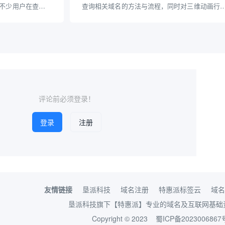
不少用户在查找或
查询相关域名的方法与流程，同时对三维动画行
询平台与OLX等二
郑州的发展现状及其网络布局进行了系统科普。
OLX查询域名”的
旨在提升读者对三维动画公司网络品牌认知，并
名查询方法及相关
正确高效的域名查询操作。
评论前必须登录！
登录
注册
友情链接
垦派科技
域名注册
特惠派标签云
域名
垦派科技旗下【特惠派】专业的域名及互联网基础
Copyright © 2023
蜀ICP备2023006867