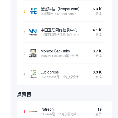
垦派科技（kenpai.com）
6.3 K
3
垦派科技（ kenpai.com ）是成都垦派科技有限公司旗下互联网基础资源服务平台，公司于2012年在中国成都成立，公司创始人团队深耕互联网基础资源领域20余年，拥有丰富的产品、运营、客户服务经验。 垦派产品 公司围绕互联网核心基础资源 ...
阅读
名
中国互联网络信息中心（CNNIC）
4.1 K
4
中国互联网络信息中心（China Internet Network Information Center，简称CNNIC）于1997年6月3日组建，现为工业和信息化部直属事业单位，行使国家互联网络信息中心职责。 作为中国信息社会重要的基础设...
阅读
Monitor Backlinks
3.7 K
5
Monitor Backlinks是一个反向链接监测和分析工具，网络营销人员用来分析他们自己的网站或竞争对手的网站的反向链接。该工具定期发送关于你的网站的新链接、破损或旧的反向链接、竞争对手的链接情况和更好的SEO想法的更新。各种反向链接指...
阅读
Lucidpress
3.3 K
6
Lucidpress是一个在线设计工具，可以帮助你快速创建专业的、令人惊叹的数字视觉内容，只需点击一个按钮就可以在线发布、打印或通过社交媒体分享。现在就下载，从试用版开始，让你看起来和感觉像个设计天才。
阅读
点赞榜
Patreon
19
1
Patreon是一个为创作者和艺术家持续资助项目的筹款平台。成千上万的漫画创作者、游戏开发者、播客、音乐家和其他人以一种即时、互动和亲密的方式与粉丝接触和培养。Patreon打算改变人们为其工作获得报酬的方式，从广告支持的创作转向来自粉丝的...
点赞