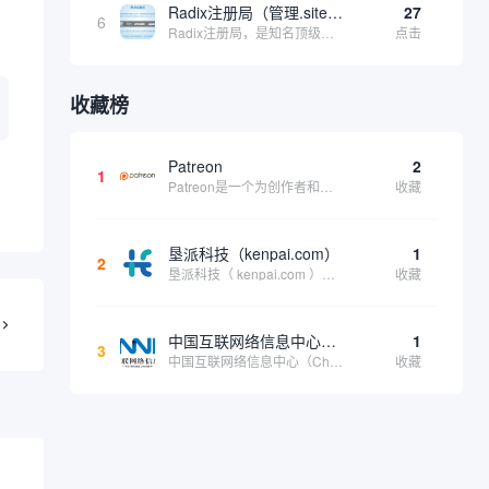
Radix注册局（管理.site、.online等顶级域名）
27
6
Radix注册局，是知名顶级域名注册管理机构，目前已有：.SITE,.ONLINE,.STORE,.TECH,.FUN,.WEBSITE,.SPACE,.PRESS,.UNO,和.HOST域名通过中国工业和信息化部备案。
点击
收藏榜
Patreon
2
1
Patreon是一个为创作者和艺术家持续资助项目的筹款平台。成千上万的漫画创作者、游戏开发者、播客、音乐家和其他人以一种即时、互动和亲密的方式与粉丝接触和培养。Patreon打算改变人们为其工作获得报酬的方式，从广告支持的创作转向来自粉丝的...
收藏
垦派科技（kenpai.com）
1
2
垦派科技（ kenpai.com ）是成都垦派科技有限公司旗下互联网基础资源服务平台，公司于2012年在中国成都成立，公司创始人团队深耕互联网基础资源领域20余年，拥有丰富的产品、运营、客户服务经验。 垦派产品 公司围绕互联网核心基础资源 ...
收藏
中国互联网络信息中心（CNNIC）
1
3
中国互联网络信息中心（China Internet Network Information Center，简称CNNIC）于1997年6月3日组建，现为工业和信息化部直属事业单位，行使国家互联网络信息中心职责。 作为中国信息社会重要的基础设...
收藏