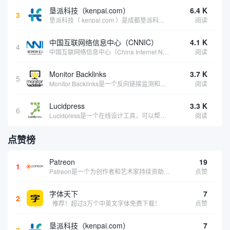
垦派科技（kenpai.com）
6.4 K
3
垦派科技（ kenpai.com ）是成都垦派科技有限公司旗下互联网基础资源服务平台，公司于2012年在中国成都成立，公司创始人团队深耕互联网基础资源领域20余年，拥有丰富的产品、运营、客户服务经验。 垦派产品 公司围绕互联网核心基础资源 ...
阅读
中国互联网络信息中心（CNNIC）
4.1 K
4
中国互联网络信息中心（China Internet Network Information Center，简称CNNIC）于1997年6月3日组建，现为工业和信息化部直属事业单位，行使国家互联网络信息中心职责。 作为中国信息社会重要的基础设...
阅读
Monitor Backlinks
3.7 K
5
Monitor Backlinks是一个反向链接监测和分析工具，网络营销人员用来分析他们自己的网站或竞争对手的网站的反向链接。该工具定期发送关于你的网站的新链接、破损或旧的反向链接、竞争对手的链接情况和更好的SEO想法的更新。各种反向链接指...
阅读
Lucidpress
3.3 K
6
Lucidpress是一个在线设计工具，可以帮助你快速创建专业的、令人惊叹的数字视觉内容，只需点击一个按钮就可以在线发布、打印或通过社交媒体分享。现在就下载，从试用版开始，让你看起来和感觉像个设计天才。
阅读
点赞榜
Patreon
19
1
Patreon是一个为创作者和艺术家持续资助项目的筹款平台。成千上万的漫画创作者、游戏开发者、播客、音乐家和其他人以一种即时、互动和亲密的方式与粉丝接触和培养。Patreon打算改变人们为其工作获得报酬的方式，从广告支持的创作转向来自粉丝的...
点赞
字体天下
7
2
推荐！超过3万个中英文字体免费下载！
点赞
垦派科技（kenpai.com）
7
3