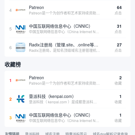
Patreon
64
4
Patreon是一个为创作者和艺术家持续资助项目的筹款平台。成千上万的漫画创作者、游戏开发者、播客、音乐家和其他人以一种即时、互动和亲密的方式与粉丝接触和培养。Patreon打算改变人们为其工作获得报酬的方式，从广告支持的创作转向来自粉丝的...
点击
中国互联网络信息中心（CNNIC）
31
5
中国互联网络信息中心（China Internet Network Information Center，简称CNNIC）于1997年6月3日组建，现为工业和信息化部直属事业单位，行使国家互联网络信息中心职责。 作为中国信息社会重要的基础设...
点击
Radix注册局（管理.site、.online等顶级域名）
27
6
Radix注册局，是知名顶级域名注册管理机构，目前已有：.SITE,.ONLINE,.STORE,.TECH,.FUN,.WEBSITE,.SPACE,.PRESS,.UNO,和.HOST域名通过中国工业和信息化部备案。
点击
收藏榜
Patreon
2
1
Patreon是一个为创作者和艺术家持续资助项目的筹款平台。成千上万的漫画创作者、游戏开发者、播客、音乐家和其他人以一种即时、互动和亲密的方式与粉丝接触和培养。Patreon打算改变人们为其工作获得报酬的方式，从广告支持的创作转向来自粉丝的...
收藏
垦派科技（kenpai.com）
1
2
垦派科技（ kenpai.com ）是成都垦派科技有限公司旗下互联网基础资源服务平台，公司于2012年在中国成都成立，公司创始人团队深耕互联网基础资源领域20余年，拥有丰富的产品、运营、客户服务经验。 垦派产品 公司围绕互联网核心基础资源 ...
收藏
中国互联网络信息中心（CNNIC）
1
3
中国互联网络信息中心（China Internet Network Information Center，简称CNNIC）于1997年6月3日组建，现为工业和信息化部直属事业单位，行使国家互联网络信息中心职责。 作为中国信息社会重要的基础设...
收藏
友情链接
垦派科技
域名注册
特惠派标签云
域名dns解析记录查询