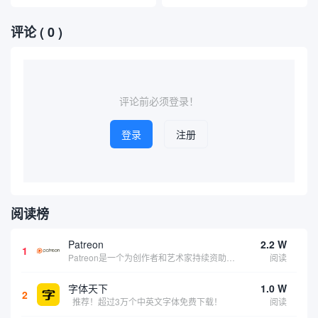
评论
( 0 )
评论前必须登录！
登录
注册
阅读榜
Patreon
2.2 W
1
Patreon是一个为创作者和艺术家持续资助项目的筹款平台。成千上万的漫画创作者、游戏开发者、播客、音乐家和其他人以一种即时、互动和亲密的方式与粉丝接触和培养。Patreon打算改变人们为其工作获得报酬的方式，从广告支持的创作转向来自粉丝的...
阅读
字体天下
1.0 W
2
推荐！超过3万个中英文字体免费下载！
阅读