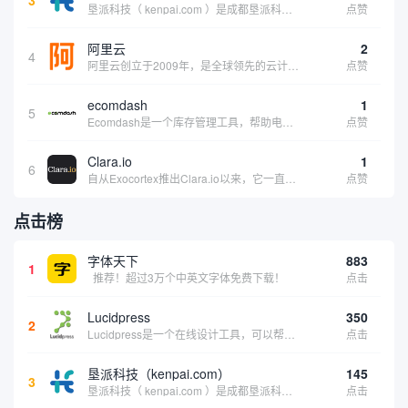
垦派科技（ kenpai.com ）是成都垦派科技有限公司旗下互联网基础资源服务平台，公司于2012年在中国成都成立，公司创始人团队深耕互联网基础资源领域20余年，拥有丰富的产品、运营、客户服务经验。 垦派产品 公司围绕互联网核心基础资源 ...
点赞
阿里云
2
4
阿里云创立于2009年，是全球领先的云计算及人工智能科技公司，致力于以在线公共服务的方式，提供安全、可靠的计算和数据处理能力，让计算和人工智能成为普惠科技。阿里云服务着制造、金融、政务、交通、医疗、电信、能源等众多领域的企业，包括中国联通、...
点赞
ecomdash
1
5
Ecomdash是一个库存管理工具，帮助电子商务企业主实现在线运营的自动化。这个工具使在线零售商有能力将与库存、运输和产品上市有关的繁琐任务自动化。卖家可以从一个方便的仪表盘上管理各种多渠道功能。
点赞
Clara.io
1
6
自从Exocortex推出Clara.io以来，它一直是三维市场的一个轰动。一个完全免费的三维计算机图形软件，它可以在任何兼容设备上的任何支持webGL的浏览器上运行，甚至是安卓系统。它允许设计师建模、制作动画、渲染和分享三维内容，其强大的...
点赞
点击榜
字体天下
883
1
推荐！超过3万个中英文字体免费下载！
点击
Lucidpress
350
2
Lucidpress是一个在线设计工具，可以帮助你快速创建专业的、令人惊叹的数字视觉内容，只需点击一个按钮就可以在线发布、打印或通过社交媒体分享。现在就下载，从试用版开始，让你看起来和感觉像个设计天才。
点击
垦派科技（kenpai.com）
145
3
垦派科技（ kenpai.com ）是成都垦派科技有限公司旗下互联网基础资源服务平台，公司于2012年在中国成都成立，公司创始人团队深耕互联网基础资源领域20余年，拥有丰富的产品、运营、客户服务经验。 垦派产品 公司围绕互联网核心基础资源 ...
点击