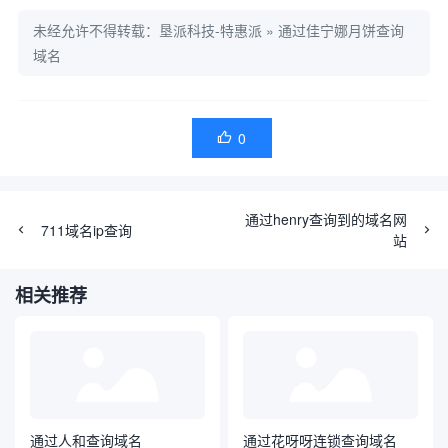
未经允许不得转载：
垦派科技-特惠派
»
通过佳宁娜月饼查询
域名
0

通过henry查询到的域名网
711域名ip查询
站
相关推荐
通过人和查询域名
通过花呀呀连锁查询域名