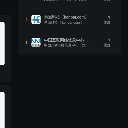
垦派科技（kenpai.com）
1
2
垦派科技（ kenpai.com ）是成都垦派科技有限公司旗下互联网基础资源服务平台，公司于2012年在中国成都成立，公司创始人团队深耕互联网基础资源领域20余年，拥有丰富的产品、运营、客户服务经验。 垦派产品 公司围绕互联网核心基础资源 ...
收藏
中国互联网络信息中心（CNNIC）
1
3
中国互联网络信息中心（China Internet Network Information Center，简称CNNIC）于1997年6月3日组建，现为工业和信息化部直属事业单位，行使国家互联网络信息中心职责。 作为中国信息社会重要的基础设...
收藏