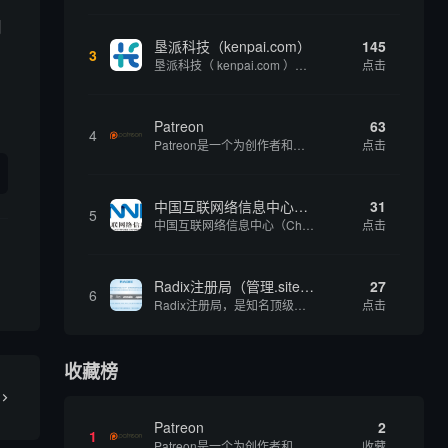
用
垦派科技（kenpai.com）
145
3
垦派科技（ kenpai.com ）是成都垦派科技有限公司旗下互联网基础资源服务平台，公司于2012年在中国成都成立，公司创始人团队深耕互联网基础资源领域20余年，拥有丰富的产品、运营、客户服务经验。 垦派产品 公司围绕互联网核心基础资源 ...
点击
Patreon
63
4
Patreon是一个为创作者和艺术家持续资助项目的筹款平台。成千上万的漫画创作者、游戏开发者、播客、音乐家和其他人以一种即时、互动和亲密的方式与粉丝接触和培养。Patreon打算改变人们为其工作获得报酬的方式，从广告支持的创作转向来自粉丝的...
点击
中国互联网络信息中心（CNNIC）
31
5
中国互联网络信息中心（China Internet Network Information Center，简称CNNIC）于1997年6月3日组建，现为工业和信息化部直属事业单位，行使国家互联网络信息中心职责。 作为中国信息社会重要的基础设...
点击
Radix注册局（管理.site、.online等顶级域名）
27
6
Radix注册局，是知名顶级域名注册管理机构，目前已有：.SITE,.ONLINE,.STORE,.TECH,.FUN,.WEBSITE,.SPACE,.PRESS,.UNO,和.HOST域名通过中国工业和信息化部备案。
点击
收藏榜
Patreon
2
1
Patreon是一个为创作者和艺术家持续资助项目的筹款平台。成千上万的漫画创作者、游戏开发者、播客、音乐家和其他人以一种即时、互动和亲密的方式与粉丝接触和培养。Patreon打算改变人们为其工作获得报酬的方式，从广告支持的创作转向来自粉丝的...
收藏