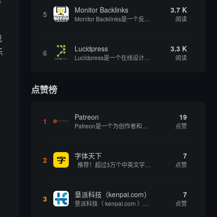
Monitor Backlinks
3.7 K
5
Monitor Backlinks是一个反向链接监测和分析工具，网络营销人员用来分析他们自己的网站或竞争对手的网站的反向链接。该工具定期发送关于你的网站的新链接、破损或旧的反向链接、竞争对手的链接情况和更好的SEO想法的更新。各种反向链接指...
阅读
我
Lucidpress
3.3 K
乐
6
Lucidpress是一个在线设计工具，可以帮助你快速创建专业的、令人惊叹的数字视觉内容，只需点击一个按钮就可以在线发布、打印或通过社交媒体分享。现在就下载，从试用版开始，让你看起来和感觉像个设计天才。
阅读
点赞榜
Patreon
19
1
Patreon是一个为创作者和艺术家持续资助项目的筹款平台。成千上万的漫画创作者、游戏开发者、播客、音乐家和其他人以一种即时、互动和亲密的方式与粉丝接触和培养。Patreon打算改变人们为其工作获得报酬的方式，从广告支持的创作转向来自粉丝的...
点赞
，
字体天下
7
2
推荐！超过3万个中英文字体免费下载！
点赞
垦派科技（kenpai.com）
7
3
垦派科技（ kenpai.com ）是成都垦派科技有限公司旗下互联网基础资源服务平台，公司于2012年在中国成都成立，公司创始人团队深耕互联网基础资源领域20余年，拥有丰富的产品、运营、客户服务经验。 垦派产品 公司围绕互联网核心基础资源 ...
点赞