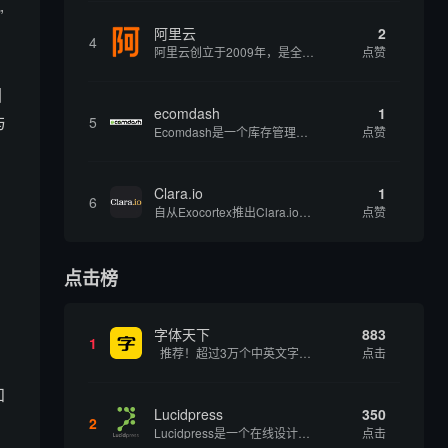
”
阿里云
2
4
阿里云创立于2009年，是全球领先的云计算及人工智能科技公司，致力于以在线公共服务的方式，提供安全、可靠的计算和数据处理能力，让计算和人工智能成为普惠科技。阿里云服务着制造、金融、政务、交通、医疗、电信、能源等众多领域的企业，包括中国联通、...
点赞
困
ecomdash
1
与
5
Ecomdash是一个库存管理工具，帮助电子商务企业主实现在线运营的自动化。这个工具使在线零售商有能力将与库存、运输和产品上市有关的繁琐任务自动化。卖家可以从一个方便的仪表盘上管理各种多渠道功能。
点赞
Clara.io
1
6
自从Exocortex推出Clara.io以来，它一直是三维市场的一个轰动。一个完全免费的三维计算机图形软件，它可以在任何兼容设备上的任何支持webGL的浏览器上运行，甚至是安卓系统。它允许设计师建模、制作动画、渲染和分享三维内容，其强大的...
点赞
点击榜
字体天下
883
1
推荐！超过3万个中英文字体免费下载！
点击
知
Lucidpress
350
2
Lucidpress是一个在线设计工具，可以帮助你快速创建专业的、令人惊叹的数字视觉内容，只需点击一个按钮就可以在线发布、打印或通过社交媒体分享。现在就下载，从试用版开始，让你看起来和感觉像个设计天才。
点击