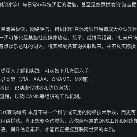
轮换机制”等）与日常非科技词汇的混搭，甚至是故意拼凑的“谐音梗
信息流通极快，网络谣言、错词和科普混淆很容易造成大众认知
”一词可能只是某些社交媒体热点、段子、或拼写错误。“七天乐”
中有点娱乐意味的词语，将其和域名查询关联起来，并不具实际操
若想深入了解和实践，可从如下几方面入手：
记录类型（如A、AAAA、CNAME、MX等）；
全基础，识别虚假域名和钓鱼网站；
流程，以及ICANN等组织的工作机制。
乐器查询域名”本身不是一个科学或实用的网络技术手段，而更可
用语拼贴。真正想要查询域名，应依赖标准的DNS工具和网络
术语。提升信息素养，才能真正把握互联网世界的本质。