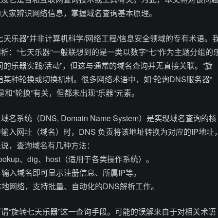
助大家辨识网络信息，掌握域名查询基本原理。
七天乐器”并非计算机科学/网络工程/信息安全领域的专有术语。
析：“七天乐器”一般联想到的是一类以数字“七”作为主题分组的
同的乐器实践/活动”，但这与通常的域名查询并无直接关联。“旋
指某种轮换或切换机制。很多网络术语中，如“轮询DNS服务器”
n），倒是和“轮换”有关，但都未出现“乐器”元素。
系统（DNS, Domain Name System）是实现域名查询的核
输入网址（域名）时，DNS 负责将该地址转换为对应的IP地址
来说，查询域名有几种方法：
lookup、dig、host（适用于各类操作系统）。
，输入域名即可显示注册信息、所属IP等。
置本地网络，支持批量、自动化的DNS解析工作。
谓“旋转七天乐器”这一查询手段。可能的误解来自于对相关术语