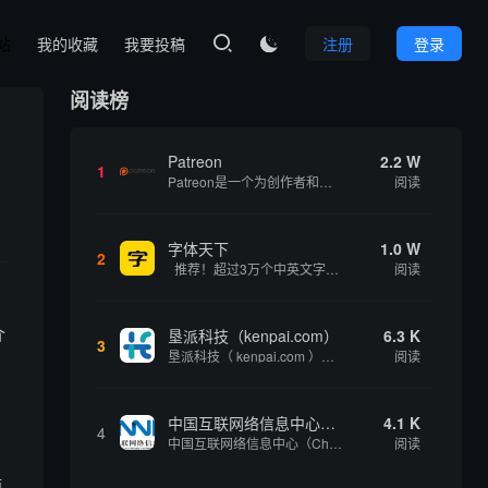
本站
我的收藏
我要投稿
注册
登录

阅读榜
Patreon
2.2 W
1
Patreon是一个为创作者和艺术家持续资助项目的筹款平台。成千上万的漫画创作者、游戏开发者、播客、音乐家和其他人以一种即时、互动和亲密的方式与粉丝接触和培养。Patreon打算改变人们为其工作获得报酬的方式，从广告支持的创作转向来自粉丝的...
阅读
字体天下
1.0 W
2
推荐！超过3万个中英文字体免费下载！
阅读
介
垦派科技（kenpai.com）
6.3 K
3
垦派科技（ kenpai.com ）是成都垦派科技有限公司旗下互联网基础资源服务平台，公司于2012年在中国成都成立，公司创始人团队深耕互联网基础资源领域20余年，拥有丰富的产品、运营、客户服务经验。 垦派产品 公司围绕互联网核心基础资源 ...
阅读
中国互联网络信息中心（CNNIC）
4.1 K
4
中国互联网络信息中心（China Internet Network Information Center，简称CNNIC）于1997年6月3日组建，现为工业和信息化部直属事业单位，行使国家互联网络信息中心职责。 作为中国信息社会重要的基础设...
阅读
题