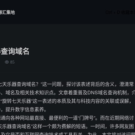
源汇集地
Ctrl + D 收藏
器查询域名
85
七天乐器查询域名？”这一问题，探讨该表述背后的含义，澄清常
、域名及相关技术知识点。文章着重普及DNS域名查询机制，
“旋转七天乐器”这一表述的本质及其与科技内容的关联或误解，
伪，提升数字信息素养。
通向各种网站最直接、最便利的一道“门牌号”。而在近期网络讨
天乐器查询域名”这样一个颇为费解的短语。一时间，许多网友困
以及它是否和互联网查询技术或工具有关。为此，本文将对该问