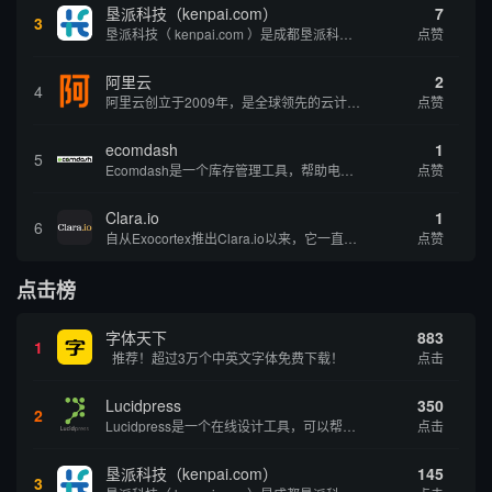
垦派科技（kenpai.com）
7
3
垦派科技（ kenpai.com ）是成都垦派科技有限公司旗下互联网基础资源服务平台，公司于2012年在中国成都成立，公司创始人团队深耕互联网基础资源领域20余年，拥有丰富的产品、运营、客户服务经验。 垦派产品 公司围绕互联网核心基础资源 ...
点赞
阿里云
2
4
阿里云创立于2009年，是全球领先的云计算及人工智能科技公司，致力于以在线公共服务的方式，提供安全、可靠的计算和数据处理能力，让计算和人工智能成为普惠科技。阿里云服务着制造、金融、政务、交通、医疗、电信、能源等众多领域的企业，包括中国联通、...
点赞
ecomdash
1
5
Ecomdash是一个库存管理工具，帮助电子商务企业主实现在线运营的自动化。这个工具使在线零售商有能力将与库存、运输和产品上市有关的繁琐任务自动化。卖家可以从一个方便的仪表盘上管理各种多渠道功能。
点赞
Clara.io
1
6
自从Exocortex推出Clara.io以来，它一直是三维市场的一个轰动。一个完全免费的三维计算机图形软件，它可以在任何兼容设备上的任何支持webGL的浏览器上运行，甚至是安卓系统。它允许设计师建模、制作动画、渲染和分享三维内容，其强大的...
点赞
点击榜
字体天下
883
1
推荐！超过3万个中英文字体免费下载！
点击
Lucidpress
350
2
Lucidpress是一个在线设计工具，可以帮助你快速创建专业的、令人惊叹的数字视觉内容，只需点击一个按钮就可以在线发布、打印或通过社交媒体分享。现在就下载，从试用版开始，让你看起来和感觉像个设计天才。
点击
垦派科技（kenpai.com）
145
3