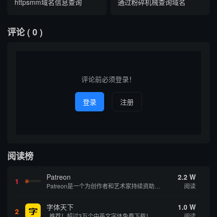
httpsmm域名信息查询
通过粉碎机械查询域名
评论
( 0 )
评论前必须登录！
登录
注册
阅读榜
Patreon
2.2 W
1
Patreon是一个为创作者和艺术家持续资助项目的筹款平台。成千上万的漫画创作者、游戏开发者、播客、音乐家和其他人以一种即时、互动和亲密的方式与粉丝接触和培养。Patreon打算改变人们为其工作获得报酬的方式，从广告支持的创作转向来自粉丝的...
阅读
字体天下
1.0 W
2
推荐！超过3万个中英文字体免费下载！
阅读