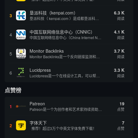
垦派科技（kenpai.com）
6.3 K
3
垦派科技（ kenpai.com ）是成都垦派科技有限公司旗下互联网基础资源服务平台，公司于2012年在中国成都成立，公司创始人团队深耕互联网基础资源领域20余年，拥有丰富的产品、运营、客户服务经验。 垦派产品 公司围绕互联网核心基础资源 ...
阅读
中国互联网络信息中心（CNNIC）
4.1 K
4
中国互联网络信息中心（China Internet Network Information Center，简称CNNIC）于1997年6月3日组建，现为工业和信息化部直属事业单位，行使国家互联网络信息中心职责。 作为中国信息社会重要的基础设...
阅读
Monitor Backlinks
3.7 K
5
Monitor Backlinks是一个反向链接监测和分析工具，网络营销人员用来分析他们自己的网站或竞争对手的网站的反向链接。该工具定期发送关于你的网站的新链接、破损或旧的反向链接、竞争对手的链接情况和更好的SEO想法的更新。各种反向链接指...
阅读
Lucidpress
3.3 K
6
Lucidpress是一个在线设计工具，可以帮助你快速创建专业的、令人惊叹的数字视觉内容，只需点击一个按钮就可以在线发布、打印或通过社交媒体分享。现在就下载，从试用版开始，让你看起来和感觉像个设计天才。
阅读
点赞榜
Patreon
19
1
Patreon是一个为创作者和艺术家持续资助项目的筹款平台。成千上万的漫画创作者、游戏开发者、播客、音乐家和其他人以一种即时、互动和亲密的方式与粉丝接触和培养。Patreon打算改变人们为其工作获得报酬的方式，从广告支持的创作转向来自粉丝的...
点赞
字体天下
7
2
推荐！超过3万个中英文字体免费下载！
点赞