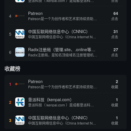
垦派科技（ kenpai.com ）是成都垦派科技有限公司旗下互联网基础资源服务平台，公司于2012年在中国成都成立，公司创始人团队深耕互联网基础资源领域20余年，拥有丰富的产品、运营、客户服务经验。 垦派产品 公司围绕互联网核心基础资源 ...
点击
Patreon
64
4
Patreon是一个为创作者和艺术家持续资助项目的筹款平台。成千上万的漫画创作者、游戏开发者、播客、音乐家和其他人以一种即时、互动和亲密的方式与粉丝接触和培养。Patreon打算改变人们为其工作获得报酬的方式，从广告支持的创作转向来自粉丝的...
点击
中国互联网络信息中心（CNNIC）
31
5
中国互联网络信息中心（China Internet Network Information Center，简称CNNIC）于1997年6月3日组建，现为工业和信息化部直属事业单位，行使国家互联网络信息中心职责。 作为中国信息社会重要的基础设...
点击
Radix注册局（管理.site、.online等顶级域名）
27
6
Radix注册局，是知名顶级域名注册管理机构，目前已有：.SITE,.ONLINE,.STORE,.TECH,.FUN,.WEBSITE,.SPACE,.PRESS,.UNO,和.HOST域名通过中国工业和信息化部备案。
点击
收藏榜
Patreon
2
1
Patreon是一个为创作者和艺术家持续资助项目的筹款平台。成千上万的漫画创作者、游戏开发者、播客、音乐家和其他人以一种即时、互动和亲密的方式与粉丝接触和培养。Patreon打算改变人们为其工作获得报酬的方式，从广告支持的创作转向来自粉丝的...
收藏
垦派科技（kenpai.com）
1
2
垦派科技（ kenpai.com ）是成都垦派科技有限公司旗下互联网基础资源服务平台，公司于2012年在中国成都成立，公司创始人团队深耕互联网基础资源领域20余年，拥有丰富的产品、运营、客户服务经验。 垦派产品 公司围绕互联网核心基础资源 ...
收藏
中国互联网络信息中心（CNNIC）
1
3
中国互联网络信息中心（China Internet Network Information Center，简称CNNIC）于1997年6月3日组建，现为工业和信息化部直属事业单位，行使国家互联网络信息中心职责。 作为中国信息社会重要的基础设...
收藏