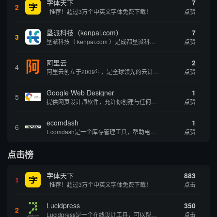
字体天下
7
2
推荐！超过3万个中英文字体免费下载！
点赞
垦派科技（kenpai.com）
7
3
垦派科技（ kenpai.com ）是成都垦派科技有限公司旗下互联网基础资源服务平台，公司于2012年在中国成都成立，公司创始人团队深耕互联网基础资源领域20余年，拥有丰富的产品、运营、客户服务经验。 垦派产品 公司围绕互联网核心基础资源 ...
点赞
阿里云
2
4
阿里云创立于2009年，是全球领先的云计算及人工智能科技公司，致力于以在线公共服务的方式，提供安全、可靠的计算和数据处理能力，让计算和人工智能成为普惠科技。阿里云服务着制造、金融、政务、交通、医疗、电信、能源等众多领域的企业，包括中国联通、...
点赞
Google Web Designer
1
5
提供网页设计师软件，允许你创建与任何设备兼容的、有吸引力的HTML5网站。它具有预编程的网页组件、事件和页面、简单场景动画、3D内容创建、内容创建工具和谷歌集成等功能。内容创建工具包括形状和笔工具、标签工具和梯度编辑工具。
点赞
ecomdash
1
6
Ecomdash是一个库存管理工具，帮助电子商务企业主实现在线运营的自动化。这个工具使在线零售商有能力将与库存、运输和产品上市有关的繁琐任务自动化。卖家可以从一个方便的仪表盘上管理各种多渠道功能。
点赞
点击榜
字体天下
883
1
推荐！超过3万个中英文字体免费下载！
点击
Lucidpress
350
2
Lucidpress是一个在线设计工具，可以帮助你快速创建专业的、令人惊叹的数字视觉内容，只需点击一个按钮就可以在线发布、打印或通过社交媒体分享。现在就下载，从试用版开始，让你看起来和感觉像个设计天才。
点击