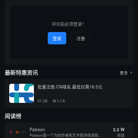
得尤为重要。本文将介绍如何
要，掌握高效的域名查询方式
通过互联网进行仿古铜雕价格
成为广大技术人员和普通用户
查询，并推荐几个相关的价格
的需求。本文将以专业、通俗
查询域...
的角...
评论前必须登录！
登录
注册
最新特惠资讯
更多

批量注册.CN域名,最低仅需18.5元
01-28
3.3 K
阅读榜
Patreon
2.2 W
1
Patreon是一个为创作者和艺术家持续资助项目的筹款平台。成千上万的漫画创作者、游戏开发者、播客、音乐家和其他人以一种即时、互动和亲密的方式与粉丝接触和培养。Patreon打算改变人们为其工作获得报酬的方式，从广告支持的创作转向来自粉丝的...
阅读