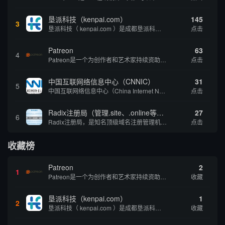
垦派科技（kenpai.com）
145
3
垦派科技（ kenpai.com ）是成都垦派科技有限公司旗下互联网基础资源服务平台，公司于2012年在中国成都成立，公司创始人团队深耕互联网基础资源领域20余年，拥有丰富的产品、运营、客户服务经验。 垦派产品 公司围绕互联网核心基础资源 ...
点击
Patreon
63
4
Patreon是一个为创作者和艺术家持续资助项目的筹款平台。成千上万的漫画创作者、游戏开发者、播客、音乐家和其他人以一种即时、互动和亲密的方式与粉丝接触和培养。Patreon打算改变人们为其工作获得报酬的方式，从广告支持的创作转向来自粉丝的...
点击
中国互联网络信息中心（CNNIC）
31
5
中国互联网络信息中心（China Internet Network Information Center，简称CNNIC）于1997年6月3日组建，现为工业和信息化部直属事业单位，行使国家互联网络信息中心职责。 作为中国信息社会重要的基础设...
点击
Radix注册局（管理.site、.online等顶级域名）
27
6
Radix注册局，是知名顶级域名注册管理机构，目前已有：.SITE,.ONLINE,.STORE,.TECH,.FUN,.WEBSITE,.SPACE,.PRESS,.UNO,和.HOST域名通过中国工业和信息化部备案。
点击
收藏榜
Patreon
2
1
Patreon是一个为创作者和艺术家持续资助项目的筹款平台。成千上万的漫画创作者、游戏开发者、播客、音乐家和其他人以一种即时、互动和亲密的方式与粉丝接触和培养。Patreon打算改变人们为其工作获得报酬的方式，从广告支持的创作转向来自粉丝的...
收藏
垦派科技（kenpai.com）
1
2
垦派科技（ kenpai.com ）是成都垦派科技有限公司旗下互联网基础资源服务平台，公司于2012年在中国成都成立，公司创始人团队深耕互联网基础资源领域20余年，拥有丰富的产品、运营、客户服务经验。 垦派产品 公司围绕互联网核心基础资源 ...
收藏