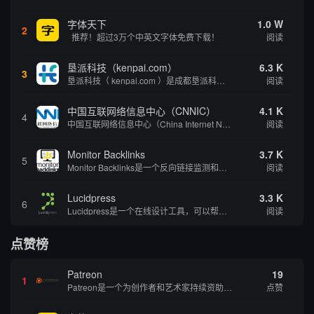
字体天下
1.0 W
2
推荐！超过3万个中英文字体免费下载！
阅读
垦派科技（kenpai.com）
6.3 K
3
垦派科技（ kenpai.com ）是成都垦派科技有限公司旗下互联网基础资源服务平台，公司于2012年在中国成都成立，公司创始人团队深耕互联网基础资源领域20余年，拥有丰富的产品、运营、客户服务经验。 垦派产品 公司围绕互联网核心基础资源 ...
阅读
中国互联网络信息中心（CNNIC）
4.1 K
4
中国互联网络信息中心（China Internet Network Information Center，简称CNNIC）于1997年6月3日组建，现为工业和信息化部直属事业单位，行使国家互联网络信息中心职责。 作为中国信息社会重要的基础设...
阅读
Monitor Backlinks
3.7 K
5
Monitor Backlinks是一个反向链接监测和分析工具，网络营销人员用来分析他们自己的网站或竞争对手的网站的反向链接。该工具定期发送关于你的网站的新链接、破损或旧的反向链接、竞争对手的链接情况和更好的SEO想法的更新。各种反向链接指...
阅读
Lucidpress
3.3 K
6
Lucidpress是一个在线设计工具，可以帮助你快速创建专业的、令人惊叹的数字视觉内容，只需点击一个按钮就可以在线发布、打印或通过社交媒体分享。现在就下载，从试用版开始，让你看起来和感觉像个设计天才。
阅读
点赞榜
Patreon
19
1
Patreon是一个为创作者和艺术家持续资助项目的筹款平台。成千上万的漫画创作者、游戏开发者、播客、音乐家和其他人以一种即时、互动和亲密的方式与粉丝接触和培养。Patreon打算改变人们为其工作获得报酬的方式，从广告支持的创作转向来自粉丝的...
点赞