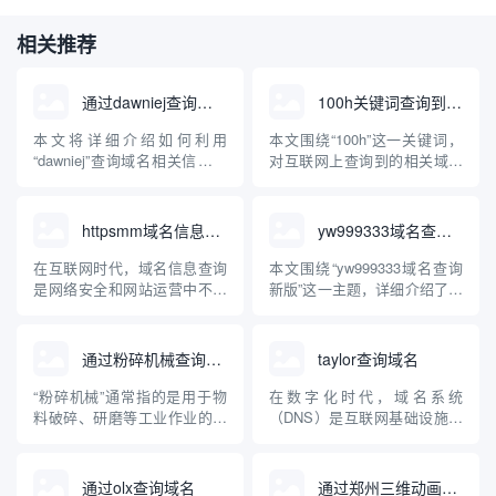
相关推荐
通过dawniej查询域名
100h关键词查询到的域名
本文将详细介绍如何利用
本文围绕“100h”这一关键词，
“dawniej”查询域名相关信息。
对互联网上查询到的相关域名
文章将科普dawniej的定义、功
进行了梳理和分析，并结合
能、应用场景，并结合实际操
“100h”可能涉及的行业领域、
作步骤，帮助读者理解并掌握
应用场景做了专业化科普，旨
httpsmm域名信息查询
yw999333域名查询新版
使用dawniej查询域名的方法和
在帮助读者了解“100h”域名背
注意事项，为互联网资源管
后的意义、用途和注册情况，
在互联网时代，域名信息查询
本文围绕“yw999333域名查询
理、品牌保护以及安全风险防
以及选择此类域名时需注意的
是网络安全和网站运营中不可
新版”这一主题，详细介绍了域
范提供技术参...
要点。
或缺的环节。“httpsmm”这一
名查询的定义、主流查询方
关键词常被用户关注用于域名
式、新版查询工具的创新特
信息查询相关操作。本文将系
点，并以yw999333域名为例，
通过粉碎机械查询域名
taylor查询域名
统讲解什么是域名信息查询、
指导用户如何科学有效地进行
httpsmm是否为特定服务、如
域名状态监测和风险识别。文
“粉碎机械”通常指的是用于物
在数字化时代，域名系统
何安全有效地进行域名信息查
章还会科普域名的基础知识、
料破碎、研磨等工业作业的机
（DNS）是互联网基础设施的
询，还将介绍常见查...
常见查询误区与防骗...
械设备。然而，很多人在互联
重要组成部分。taylor查询域名
网领域也会有疑问：如何通过
（Taylor Domain Query）其实
“粉碎机械”来查询域名？本文
并非一个标准术语，而是用户
通过olx查询域名
通过郑州三维动画公司查询域名