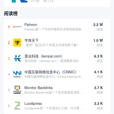
01-28
3.3 K
阅读榜
Patreon
2.2 W
1
Patreon是一个为创作者和艺术家持续资助项目的筹款平台。成千上万的漫画创作者、游戏开发者、播客、音乐家和其他人以一种即时、互动和亲密的方式与粉丝接触和培养。Patreon打算改变人们为其工作获得报酬的方式，从广告支持的创作转向来自粉丝的...
阅读
字体天下
1.0 W
2
推荐！超过3万个中英文字体免费下载！
阅读
垦派科技（kenpai.com）
6.3 K
3
垦派科技（ kenpai.com ）是成都垦派科技有限公司旗下互联网基础资源服务平台，公司于2012年在中国成都成立，公司创始人团队深耕互联网基础资源领域20余年，拥有丰富的产品、运营、客户服务经验。 垦派产品 公司围绕互联网核心基础资源 ...
阅读
中国互联网络信息中心（CNNIC）
4.1 K
4
中国互联网络信息中心（China Internet Network Information Center，简称CNNIC）于1997年6月3日组建，现为工业和信息化部直属事业单位，行使国家互联网络信息中心职责。 作为中国信息社会重要的基础设...
阅读
Monitor Backlinks
3.7 K
5
Monitor Backlinks是一个反向链接监测和分析工具，网络营销人员用来分析他们自己的网站或竞争对手的网站的反向链接。该工具定期发送关于你的网站的新链接、破损或旧的反向链接、竞争对手的链接情况和更好的SEO想法的更新。各种反向链接指...
阅读
Lucidpress
3.3 K
6
Lucidpress是一个在线设计工具，可以帮助你快速创建专业的、令人惊叹的数字视觉内容，只需点击一个按钮就可以在线发布、打印或通过社交媒体分享。现在就下载，从试用版开始，让你看起来和感觉像个设计天才。
阅读