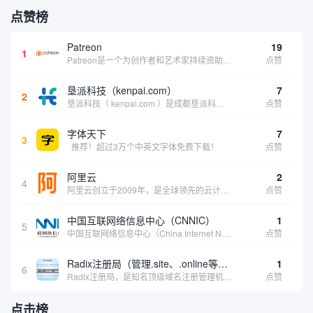
点赞榜
Patreon
19
1
Patreon是一个为创作者和艺术家持续资助项目的筹款平台。成千上万的漫画创作者、游戏开发者、播客、音乐家和其他人以一种即时、互动和亲密的方式与粉丝接触和培养。Patreon打算改变人们为其工作获得报酬的方式，从广告支持的创作转向来自粉丝的...
点赞
垦派科技（kenpai.com）
7
2
垦派科技（ kenpai.com ）是成都垦派科技有限公司旗下互联网基础资源服务平台，公司于2012年在中国成都成立，公司创始人团队深耕互联网基础资源领域20余年，拥有丰富的产品、运营、客户服务经验。 垦派产品 公司围绕互联网核心基础资源 ...
点赞
字体天下
7
3
推荐！超过3万个中英文字体免费下载！
点赞
阿里云
2
4
阿里云创立于2009年，是全球领先的云计算及人工智能科技公司，致力于以在线公共服务的方式，提供安全、可靠的计算和数据处理能力，让计算和人工智能成为普惠科技。阿里云服务着制造、金融、政务、交通、医疗、电信、能源等众多领域的企业，包括中国联通、...
点赞
中国互联网络信息中心（CNNIC）
1
5
中国互联网络信息中心（China Internet Network Information Center，简称CNNIC）于1997年6月3日组建，现为工业和信息化部直属事业单位，行使国家互联网络信息中心职责。 作为中国信息社会重要的基础设...
点赞
Radix注册局（管理.site、.online等顶级域名）
1
6
Radix注册局，是知名顶级域名注册管理机构，目前已有：.SITE,.ONLINE,.STORE,.TECH,.FUN,.WEBSITE,.SPACE,.PRESS,.UNO,和.HOST域名通过中国工业和信息化部备案。
点赞
点击榜