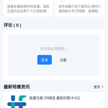
将科普域名、查询方法以及“粉
通过特定工具或平台查询包含
碎机械”作为关键词在域名查询
“taylor”字样或相关的域名信
随着互联网技术的发展，域名
本文详细介绍了如何以“郑州三
过程中可能的应用场景，帮助
息。本文将详细介绍域名查...
已成为企业和个人打造品牌、
维动画公司”为线索，查询相关
大家理解工业设备与互联网...
建立网络身份的重要资源。不
域名的方法与流程，同时对三
少用户在查找或购买心仪域名
维动画行业在郑州的发展现状
评论
( 0 )
时，经常混淆域名查询平台与
及其网络布局进行了系统科
OLX等二手交易平台。本文将
普。文章旨在提升读者对三维
详细探讨“通过OLX查询域名”
动画公司网络品牌认知，并指
的实际情况，并科普正规、权
导正确高效的域名查询操作。
威的域名查询方法及相关注
意...
评论前必须登录！
登录
注册
最新特惠资讯
更多

批量注册.CN域名,最低仅需18.5元