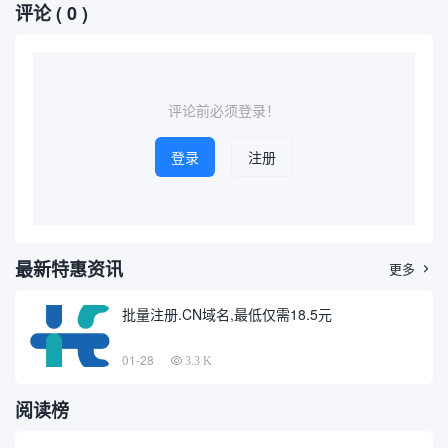
评论
( 0 )
入手仿古铜雕的人来说，了解
域名信息在网络安全、品牌保
其市场价格及相关查询方式变
护和信息追踪等领域日益重
得尤为重要。本文将介绍如何
要，掌握高效的域名查询方式
通过互联网进行仿古铜雕价格
成为广大技术人员和普通用户
查询，并推荐几个相关的价格
的需求。本文将以专业、通俗
查询域...
的角...
评论前必须登录！
登录
注册
最新特惠资讯
更多

批量注册.CN域名,最低仅需18.5元
01-28
3.3 K
阅读榜