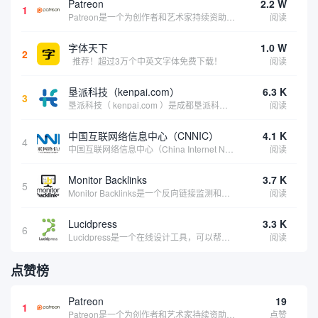
Patreon
2.2 W
1
Patreon是一个为创作者和艺术家持续资助项目的筹款平台。成千上万的漫画创作者、游戏开发者、播客、音乐家和其他人以一种即时、互动和亲密的方式与粉丝接触和培养。Patreon打算改变人们为其工作获得报酬的方式，从广告支持的创作转向来自粉丝的...
阅读
字体天下
1.0 W
2
推荐！超过3万个中英文字体免费下载！
阅读
垦派科技（kenpai.com）
6.3 K
3
垦派科技（ kenpai.com ）是成都垦派科技有限公司旗下互联网基础资源服务平台，公司于2012年在中国成都成立，公司创始人团队深耕互联网基础资源领域20余年，拥有丰富的产品、运营、客户服务经验。 垦派产品 公司围绕互联网核心基础资源 ...
阅读
中国互联网络信息中心（CNNIC）
4.1 K
4
中国互联网络信息中心（China Internet Network Information Center，简称CNNIC）于1997年6月3日组建，现为工业和信息化部直属事业单位，行使国家互联网络信息中心职责。 作为中国信息社会重要的基础设...
阅读
Monitor Backlinks
3.7 K
5
Monitor Backlinks是一个反向链接监测和分析工具，网络营销人员用来分析他们自己的网站或竞争对手的网站的反向链接。该工具定期发送关于你的网站的新链接、破损或旧的反向链接、竞争对手的链接情况和更好的SEO想法的更新。各种反向链接指...
阅读
Lucidpress
3.3 K
6
Lucidpress是一个在线设计工具，可以帮助你快速创建专业的、令人惊叹的数字视觉内容，只需点击一个按钮就可以在线发布、打印或通过社交媒体分享。现在就下载，从试用版开始，让你看起来和感觉像个设计天才。
阅读
点赞榜
Patreon
19
1
Patreon是一个为创作者和艺术家持续资助项目的筹款平台。成千上万的漫画创作者、游戏开发者、播客、音乐家和其他人以一种即时、互动和亲密的方式与粉丝接触和培养。Patreon打算改变人们为其工作获得报酬的方式，从广告支持的创作转向来自粉丝的...
点赞