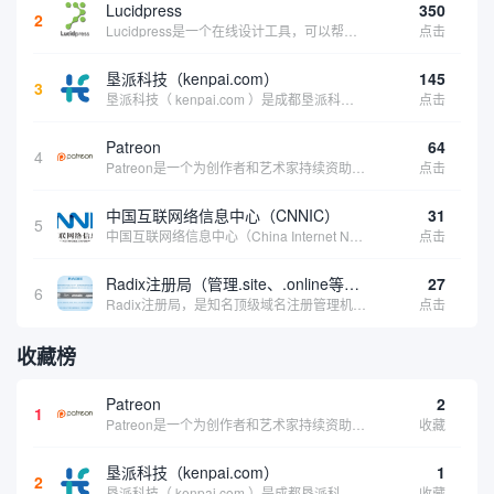
Lucidpress
350
2
Lucidpress是一个在线设计工具，可以帮助你快速创建专业的、令人惊叹的数字视觉内容，只需点击一个按钮就可以在线发布、打印或通过社交媒体分享。现在就下载，从试用版开始，让你看起来和感觉像个设计天才。
点击
垦派科技（kenpai.com）
145
3
垦派科技（ kenpai.com ）是成都垦派科技有限公司旗下互联网基础资源服务平台，公司于2012年在中国成都成立，公司创始人团队深耕互联网基础资源领域20余年，拥有丰富的产品、运营、客户服务经验。 垦派产品 公司围绕互联网核心基础资源 ...
点击
Patreon
64
4
Patreon是一个为创作者和艺术家持续资助项目的筹款平台。成千上万的漫画创作者、游戏开发者、播客、音乐家和其他人以一种即时、互动和亲密的方式与粉丝接触和培养。Patreon打算改变人们为其工作获得报酬的方式，从广告支持的创作转向来自粉丝的...
点击
中国互联网络信息中心（CNNIC）
31
5
中国互联网络信息中心（China Internet Network Information Center，简称CNNIC）于1997年6月3日组建，现为工业和信息化部直属事业单位，行使国家互联网络信息中心职责。 作为中国信息社会重要的基础设...
点击
Radix注册局（管理.site、.online等顶级域名）
27
6
Radix注册局，是知名顶级域名注册管理机构，目前已有：.SITE,.ONLINE,.STORE,.TECH,.FUN,.WEBSITE,.SPACE,.PRESS,.UNO,和.HOST域名通过中国工业和信息化部备案。
点击
收藏榜
Patreon
2
1
Patreon是一个为创作者和艺术家持续资助项目的筹款平台。成千上万的漫画创作者、游戏开发者、播客、音乐家和其他人以一种即时、互动和亲密的方式与粉丝接触和培养。Patreon打算改变人们为其工作获得报酬的方式，从广告支持的创作转向来自粉丝的...
收藏
垦派科技（kenpai.com）
1
2
垦派科技（ kenpai.com ）是成都垦派科技有限公司旗下互联网基础资源服务平台，公司于2012年在中国成都成立，公司创始人团队深耕互联网基础资源领域20余年，拥有丰富的产品、运营、客户服务经验。 垦派产品 公司围绕互联网核心基础资源 ...
收藏