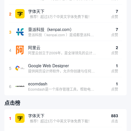
字体天下
7
2
推荐！超过3万个中英文字体免费下载！
点赞
垦派科技（kenpai.com）
7
3
垦派科技（ kenpai.com ）是成都垦派科技有限公司旗下互联网基础资源服务平台，公司于2012年在中国成都成立，公司创始人团队深耕互联网基础资源领域20余年，拥有丰富的产品、运营、客户服务经验。 垦派产品 公司围绕互联网核心基础资源 ...
点赞
阿里云
2
4
阿里云创立于2009年，是全球领先的云计算及人工智能科技公司，致力于以在线公共服务的方式，提供安全、可靠的计算和数据处理能力，让计算和人工智能成为普惠科技。阿里云服务着制造、金融、政务、交通、医疗、电信、能源等众多领域的企业，包括中国联通、...
点赞
Google Web Designer
1
5
提供网页设计师软件，允许你创建与任何设备兼容的、有吸引力的HTML5网站。它具有预编程的网页组件、事件和页面、简单场景动画、3D内容创建、内容创建工具和谷歌集成等功能。内容创建工具包括形状和笔工具、标签工具和梯度编辑工具。
点赞
ecomdash
1
6
Ecomdash是一个库存管理工具，帮助电子商务企业主实现在线运营的自动化。这个工具使在线零售商有能力将与库存、运输和产品上市有关的繁琐任务自动化。卖家可以从一个方便的仪表盘上管理各种多渠道功能。
点赞
点击榜
字体天下
883
1
推荐！超过3万个中英文字体免费下载！
点击