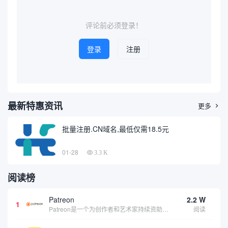
将从专业角度介绍什么是域
安全的重要手段。本文将围绕
名、电脑配件在网络访问中
二手机械设备域名查询的必要
的...
性、原...
评论前必须登录！
登录
注册
最新特惠资讯
更多

批量注册.CN域名,最低仅需18.5元
01-28
3.3 K
阅读榜
Patreon
2.2 W
1
Patreon是一个为创作者和艺术家持续资助项目的筹款平台。成千上万的漫画创作者、游戏开发者、播客、音乐家和其他人以一种即时、互动和亲密的方式与粉丝接触和培养。Patreon打算改变人们为其工作获得报酬的方式，从广告支持的创作转向来自粉丝的...
阅读