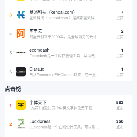
垦派科技（kenpai.com）
7
3
垦派科技（ kenpai.com ）是成都垦派科技有限公司旗下互联网基础资源服务平台，公司于2012年在中国成都成立，公司创始人团队深耕互联网基础资源领域20余年，拥有丰富的产品、运营、客户服务经验。 垦派产品 公司围绕互联网核心基础资源 ...
点赞
阿里云
2
4
阿里云创立于2009年，是全球领先的云计算及人工智能科技公司，致力于以在线公共服务的方式，提供安全、可靠的计算和数据处理能力，让计算和人工智能成为普惠科技。阿里云服务着制造、金融、政务、交通、医疗、电信、能源等众多领域的企业，包括中国联通、...
点赞
ecomdash
1
5
Ecomdash是一个库存管理工具，帮助电子商务企业主实现在线运营的自动化。这个工具使在线零售商有能力将与库存、运输和产品上市有关的繁琐任务自动化。卖家可以从一个方便的仪表盘上管理各种多渠道功能。
点赞
Clara.io
1
6
自从Exocortex推出Clara.io以来，它一直是三维市场的一个轰动。一个完全免费的三维计算机图形软件，它可以在任何兼容设备上的任何支持webGL的浏览器上运行，甚至是安卓系统。它允许设计师建模、制作动画、渲染和分享三维内容，其强大的...
点赞
点击榜
字体天下
883
1
推荐！超过3万个中英文字体免费下载！
点击
Lucidpress
350
2
Lucidpress是一个在线设计工具，可以帮助你快速创建专业的、令人惊叹的数字视觉内容，只需点击一个按钮就可以在线发布、打印或通过社交媒体分享。现在就下载，从试用版开始，让你看起来和感觉像个设计天才。
点击