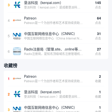
垦派科技（kenpai.com）
145
3
垦派科技（ kenpai.com ）是成都垦派科技有限公司旗下互联网基础资源服务平台，公司于2012年在中国成都成立，公司创始人团队深耕互联网基础资源领域20余年，拥有丰富的产品、运营、客户服务经验。 垦派产品 公司围绕互联网核心基础资源 ...
点击
Patreon
64
4
Patreon是一个为创作者和艺术家持续资助项目的筹款平台。成千上万的漫画创作者、游戏开发者、播客、音乐家和其他人以一种即时、互动和亲密的方式与粉丝接触和培养。Patreon打算改变人们为其工作获得报酬的方式，从广告支持的创作转向来自粉丝的...
点击
中国互联网络信息中心（CNNIC）
31
5
中国互联网络信息中心（China Internet Network Information Center，简称CNNIC）于1997年6月3日组建，现为工业和信息化部直属事业单位，行使国家互联网络信息中心职责。 作为中国信息社会重要的基础设...
点击
Radix注册局（管理.site、.online等顶级域名）
27
6
Radix注册局，是知名顶级域名注册管理机构，目前已有：.SITE,.ONLINE,.STORE,.TECH,.FUN,.WEBSITE,.SPACE,.PRESS,.UNO,和.HOST域名通过中国工业和信息化部备案。
点击
收藏榜
Patreon
2
1
Patreon是一个为创作者和艺术家持续资助项目的筹款平台。成千上万的漫画创作者、游戏开发者、播客、音乐家和其他人以一种即时、互动和亲密的方式与粉丝接触和培养。Patreon打算改变人们为其工作获得报酬的方式，从广告支持的创作转向来自粉丝的...
收藏
垦派科技（kenpai.com）
1
2
垦派科技（ kenpai.com ）是成都垦派科技有限公司旗下互联网基础资源服务平台，公司于2012年在中国成都成立，公司创始人团队深耕互联网基础资源领域20余年，拥有丰富的产品、运营、客户服务经验。 垦派产品 公司围绕互联网核心基础资源 ...
收藏
中国互联网络信息中心（CNNIC）
1
3
中国互联网络信息中心（China Internet Network Information Center，简称CNNIC）于1997年6月3日组建，现为工业和信息化部直属事业单位，行使国家互联网络信息中心职责。 作为中国信息社会重要的基础设...
收藏