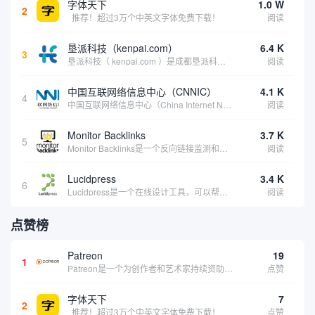
字体天下
1.0 W
2
推荐！超过3万个中英文字体免费下载！
阅读
垦派科技（kenpai.com）
6.4 K
3
垦派科技（ kenpai.com ）是成都垦派科技有限公司旗下互联网基础资源服务平台，公司于2012年在中国成都成立，公司创始人团队深耕互联网基础资源领域20余年，拥有丰富的产品、运营、客户服务经验。 垦派产品 公司围绕互联网核心基础资源 ...
阅读
中国互联网络信息中心（CNNIC）
4.1 K
4
中国互联网络信息中心（China Internet Network Information Center，简称CNNIC）于1997年6月3日组建，现为工业和信息化部直属事业单位，行使国家互联网络信息中心职责。 作为中国信息社会重要的基础设...
阅读
Monitor Backlinks
3.7 K
5
Monitor Backlinks是一个反向链接监测和分析工具，网络营销人员用来分析他们自己的网站或竞争对手的网站的反向链接。该工具定期发送关于你的网站的新链接、破损或旧的反向链接、竞争对手的链接情况和更好的SEO想法的更新。各种反向链接指...
阅读
Lucidpress
3.4 K
6
Lucidpress是一个在线设计工具，可以帮助你快速创建专业的、令人惊叹的数字视觉内容，只需点击一个按钮就可以在线发布、打印或通过社交媒体分享。现在就下载，从试用版开始，让你看起来和感觉像个设计天才。
阅读
点赞榜
Patreon
19
1
Patreon是一个为创作者和艺术家持续资助项目的筹款平台。成千上万的漫画创作者、游戏开发者、播客、音乐家和其他人以一种即时、互动和亲密的方式与粉丝接触和培养。Patreon打算改变人们为其工作获得报酬的方式，从广告支持的创作转向来自粉丝的...
点赞
字体天下
7
2
推荐！超过3万个中英文字体免费下载！
点赞