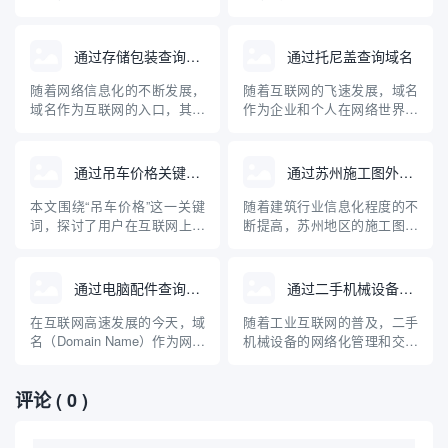
学或数字方式转印成为照片。
域名。对于开发、运维、安全
在互联网领域，许多人对“通过
等领域的技术从业者来说，如
冲印查询域名”产生好奇。实际
何查询域名的归属、信息以及
通过存储包装查询到的域名网站
通过托尼盖查询域名
上，这一说法源自对域名历史
与某些软件或服务的关联至关
数据查询，主要借助一些专业
重要。本文围绕“chef查询到的
随着网络信息化的不断发展，
随着互联网的飞速发展，域名
工具来追溯、采集和“拷贝”某
域名网站”展开，介绍chef软件
域名作为互联网的入口，其重
作为企业和个人在网络世界的
个域名一段时间或曾经的解...
与域名的关系、常...
要性日益突出。而“存储包装查
“门牌号”，其重要性愈发凸
询”作为网站管理和数据检索中
显。很多人在进行品牌推广或
的一个专业术语，近年来也逐
项目启动前，都会提前查询域
通过吊车价格关键词查询到的域名
通过苏州施工图外包查询域名
渐被更多业内人士关注。那
名的可用性。本文将以“托尼
么，什么是“存储包装查询”？
盖”作为例子，介绍如何正确查
本文围绕“吊车价格”这一关键
随着建筑行业信息化程度的不
我们如何通过这种技术手段高
询域名、选择合适的域名注册
词，探讨了用户在互联网上通
断提高，苏州地区的施工图外
效查询到相关的域名网站？本
平台及相关注意事项，帮助用
过搜索引擎查找吊车价格时，
包服务逐渐向线上发展。通过
文...
户高...
可能查询到的主要相关域名，
查询相关域名，设计单位和个
并分析了这些域名的类型、内
人不仅可以高效寻找外包合作
通过电脑配件查询域名
通过二手机械设备查询域名
容特点及其在行业中的作用。
方，还能降低沟通成本，提高
文章还对影响吊车价格的关键
图纸质量和交付效率。本文将
在互联网高速发展的今天，域
随着工业互联网的普及，二手
因素进行了简要科普，帮助有
科普如何通过域名有效查询苏
名（Domain Name）作为网站
机械设备的网络化管理和交易
购置或租赁吊车意愿的用户理
州施工图外包资源，并对常见
的标识变得越来越重要。然
日益频繁。二手机械设备的交
性选...
的网站...
而，许多用户常常误解，认为
易、租赁和维护，常常会涉及
评论
( 0 )
可以“通过电脑配件查询域
设备信息追溯和在线服务。因
名”，实际上，电脑配件本身与
此，通过二手机械设备查询域
域名查询并无直接关系。本文
名，成为企业管理和保障交易