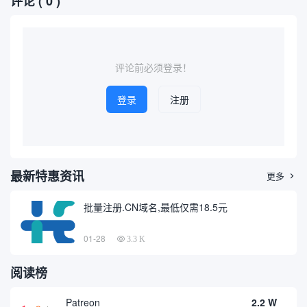
评论
( 0 )
其市场价格及相关查询方式变
护和信息追踪等领域日益重
得尤为重要。本文将介绍如何
要，掌握高效的域名查询方式
通过互联网进行仿古铜雕价格
成为广大技术人员和普通用户
查询，并推荐几个相关的价格
的需求。本文将以专业、通俗
查询域...
的角...
评论前必须登录！
登录
注册
最新特惠资讯
更多

批量注册.CN域名,最低仅需18.5元
01-28
3.3 K
阅读榜
Patreon
2.2 W