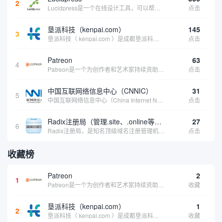
2
Lucidpress是一个在线设计工具，可以帮助你快速创建专业的、令人惊叹的数字视觉内容，只需点击一个按钮就可以在线发布、打印或通过社交媒体分享。现在就下载，从试用版开始，让你看起来和感觉像个设计天才。
点击
垦派科技（kenpai.com）
145
3
垦派科技（ kenpai.com ）是成都垦派科技有限公司旗下互联网基础资源服务平台，公司于2012年在中国成都成立，公司创始人团队深耕互联网基础资源领域20余年，拥有丰富的产品、运营、客户服务经验。 垦派产品 公司围绕互联网核心基础资源 ...
点击
Patreon
63
4
Patreon是一个为创作者和艺术家持续资助项目的筹款平台。成千上万的漫画创作者、游戏开发者、播客、音乐家和其他人以一种即时、互动和亲密的方式与粉丝接触和培养。Patreon打算改变人们为其工作获得报酬的方式，从广告支持的创作转向来自粉丝的...
点击
中国互联网络信息中心（CNNIC）
31
5
中国互联网络信息中心（China Internet Network Information Center，简称CNNIC）于1997年6月3日组建，现为工业和信息化部直属事业单位，行使国家互联网络信息中心职责。 作为中国信息社会重要的基础设...
点击
Radix注册局（管理.site、.online等顶级域名）
27
6
Radix注册局，是知名顶级域名注册管理机构，目前已有：.SITE,.ONLINE,.STORE,.TECH,.FUN,.WEBSITE,.SPACE,.PRESS,.UNO,和.HOST域名通过中国工业和信息化部备案。
点击
收藏榜
Patreon
2
1
Patreon是一个为创作者和艺术家持续资助项目的筹款平台。成千上万的漫画创作者、游戏开发者、播客、音乐家和其他人以一种即时、互动和亲密的方式与粉丝接触和培养。Patreon打算改变人们为其工作获得报酬的方式，从广告支持的创作转向来自粉丝的...
收藏
垦派科技（kenpai.com）
1
2
垦派科技（ kenpai.com ）是成都垦派科技有限公司旗下互联网基础资源服务平台，公司于2012年在中国成都成立，公司创始人团队深耕互联网基础资源领域20余年，拥有丰富的产品、运营、客户服务经验。 垦派产品 公司围绕互联网核心基础资源 ...
收藏