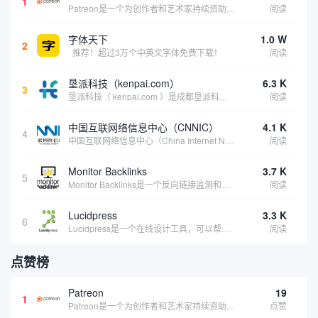
1
Patreon是一个为创作者和艺术家持续资助项目的筹款平台。成千上万的漫画创作者、游戏开发者、播客、音乐家和其他人以一种即时、互动和亲密的方式与粉丝接触和培养。Patreon打算改变人们为其工作获得报酬的方式，从广告支持的创作转向来自粉丝的...
阅读
字体天下
1.0 W
2
推荐！超过3万个中英文字体免费下载！
阅读
垦派科技（kenpai.com）
6.3 K
3
垦派科技（ kenpai.com ）是成都垦派科技有限公司旗下互联网基础资源服务平台，公司于2012年在中国成都成立，公司创始人团队深耕互联网基础资源领域20余年，拥有丰富的产品、运营、客户服务经验。 垦派产品 公司围绕互联网核心基础资源 ...
阅读
中国互联网络信息中心（CNNIC）
4.1 K
4
中国互联网络信息中心（China Internet Network Information Center，简称CNNIC）于1997年6月3日组建，现为工业和信息化部直属事业单位，行使国家互联网络信息中心职责。 作为中国信息社会重要的基础设...
阅读
Monitor Backlinks
3.7 K
5
Monitor Backlinks是一个反向链接监测和分析工具，网络营销人员用来分析他们自己的网站或竞争对手的网站的反向链接。该工具定期发送关于你的网站的新链接、破损或旧的反向链接、竞争对手的链接情况和更好的SEO想法的更新。各种反向链接指...
阅读
Lucidpress
3.3 K
6
Lucidpress是一个在线设计工具，可以帮助你快速创建专业的、令人惊叹的数字视觉内容，只需点击一个按钮就可以在线发布、打印或通过社交媒体分享。现在就下载，从试用版开始，让你看起来和感觉像个设计天才。
阅读
点赞榜
Patreon
19
1
Patreon是一个为创作者和艺术家持续资助项目的筹款平台。成千上万的漫画创作者、游戏开发者、播客、音乐家和其他人以一种即时、互动和亲密的方式与粉丝接触和培养。Patreon打算改变人们为其工作获得报酬的方式，从广告支持的创作转向来自粉丝的...
点赞