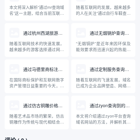
本文将深入解析“通过mr查询域
随着互联网的发展，越来越多
名”这一主题，结合当前互联网
的人在关注“通过自行车鞋查询
域名管理与查询技术，讲述
域名”这一问题。这背后不仅涉
MR（Mail Relay/Message
及到行业产品在网络上的独特
Relay）在域名解析中的实际
标识，更牵扯到企业品牌建
通过杭州西湖旅游查询域名
通过无烟锅炉查询到的域名网站
用途和常见方法，并介绍相关
设、电子商务及网络安全等多
的专业工具与操作步骤。文章
重维度。本文将系统科普通过
随着互联网技术的快速发展，
“无烟锅炉”是近年来因环保及
内容兼顾理论与实操，旨在帮
自行车鞋查询域名的实际含
越来越多的游客选择通过网络
能效要求而迅速兴起的热能设
助读者...
义、操作方法、关联知识及其
获取旅游信息。杭州西湖作为
备。随着网络信息透明度的提
对自行...
中国著名的旅游胜地，拥有丰
高，人们越来越多地通过互联
富的旅游信息资源。本文将介
网查询、比较各种无烟锅炉产
通过马德里商标注册查询域名
通过定制服务查询域名
绍如何通过互联网查询杭州西
品和品牌。本文介绍了与无烟
湖的旅游相关域名，并为游客
锅炉相关的主要专业网站及其
在国际商标保护和互联网数字
随着互联网的飞速发展，域名
合理规划出行提供专业的指导
特点，并针对无烟锅炉的原
资产管理日益重要的今天，企
已成为企业品牌塑造、网络入
意见。
理、应用及选购建议进行了深
业和个人常常将商标注册与域
口和数字资产管理的核心元
入科普...
名保护紧密结合。通过马德里
素。面对日益激增的域名注册
商标注册体系查询域名，是品
需求和复杂的市场“抢注”环
通过仿古铜雕价格查询域名
通过zyon查询到的域名网站
牌全球布局和防止知识产权纠
境，传统的域名查询方式正逐
纷的重要一环。本文介绍了马
渐暴露出局限性。相比之下，
随着艺术品市场的繁荣，仿古
本文将介绍通过zyon平台查询
德里商标注册的基本流程、与
基于大数据和多样化需求定制
铜雕作为传统与现代相结合的
域名网站的方法，并解析其背
域名查询的关联，以及如何有
的查询服务，能够为用户提供
艺术品受到越来越多收藏爱好
后的技术原理、适用场景及注
效利用...
更高效、...
者与投资者的关注。对于意欲
意事项。随着互联网的发展，
入手仿古铜雕的人来说，了解
域名信息在网络安全、品牌保