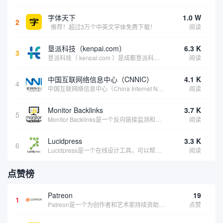
字体天下
1.0 W
2
推荐！超过3万个中英文字体免费下载！
阅读
垦派科技（kenpai.com）
6.3 K
3
垦派科技（ kenpai.com ）是成都垦派科技有限公司旗下互联网基础资源服务平台，公司于2012年在中国成都成立，公司创始人团队深耕互联网基础资源领域20余年，拥有丰富的产品、运营、客户服务经验。 垦派产品 公司围绕互联网核心基础资源 ...
阅读
中国互联网络信息中心（CNNIC）
4.1 K
4
中国互联网络信息中心（China Internet Network Information Center，简称CNNIC）于1997年6月3日组建，现为工业和信息化部直属事业单位，行使国家互联网络信息中心职责。 作为中国信息社会重要的基础设...
阅读
Monitor Backlinks
3.7 K
5
Monitor Backlinks是一个反向链接监测和分析工具，网络营销人员用来分析他们自己的网站或竞争对手的网站的反向链接。该工具定期发送关于你的网站的新链接、破损或旧的反向链接、竞争对手的链接情况和更好的SEO想法的更新。各种反向链接指...
阅读
Lucidpress
3.3 K
6
Lucidpress是一个在线设计工具，可以帮助你快速创建专业的、令人惊叹的数字视觉内容，只需点击一个按钮就可以在线发布、打印或通过社交媒体分享。现在就下载，从试用版开始，让你看起来和感觉像个设计天才。
阅读
点赞榜
Patreon
19
1
Patreon是一个为创作者和艺术家持续资助项目的筹款平台。成千上万的漫画创作者、游戏开发者、播客、音乐家和其他人以一种即时、互动和亲密的方式与粉丝接触和培养。Patreon打算改变人们为其工作获得报酬的方式，从广告支持的创作转向来自粉丝的...
点赞