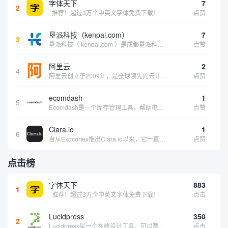
字体天下
7
2
推荐！超过3万个中英文字体免费下载！
点赞
垦派科技（kenpai.com）
7
3
垦派科技（ kenpai.com ）是成都垦派科技有限公司旗下互联网基础资源服务平台，公司于2012年在中国成都成立，公司创始人团队深耕互联网基础资源领域20余年，拥有丰富的产品、运营、客户服务经验。 垦派产品 公司围绕互联网核心基础资源 ...
点赞
阿里云
2
4
阿里云创立于2009年，是全球领先的云计算及人工智能科技公司，致力于以在线公共服务的方式，提供安全、可靠的计算和数据处理能力，让计算和人工智能成为普惠科技。阿里云服务着制造、金融、政务、交通、医疗、电信、能源等众多领域的企业，包括中国联通、...
点赞
ecomdash
1
5
Ecomdash是一个库存管理工具，帮助电子商务企业主实现在线运营的自动化。这个工具使在线零售商有能力将与库存、运输和产品上市有关的繁琐任务自动化。卖家可以从一个方便的仪表盘上管理各种多渠道功能。
点赞
Clara.io
1
6
自从Exocortex推出Clara.io以来，它一直是三维市场的一个轰动。一个完全免费的三维计算机图形软件，它可以在任何兼容设备上的任何支持webGL的浏览器上运行，甚至是安卓系统。它允许设计师建模、制作动画、渲染和分享三维内容，其强大的...
点赞
点击榜
字体天下
883
1
推荐！超过3万个中英文字体免费下载！
点击
Lucidpress
350
2
Lucidpress是一个在线设计工具，可以帮助你快速创建专业的、令人惊叹的数字视觉内容，只需点击一个按钮就可以在线发布、打印或通过社交媒体分享。现在就下载，从试用版开始，让你看起来和感觉像个设计天才。
点击