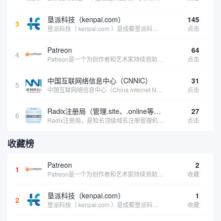
垦派科技（kenpai.com）
145
3
垦派科技（ kenpai.com ）是成都垦派科技有限公司旗下互联网基础资源服务平台，公司于2012年在中国成都成立，公司创始人团队深耕互联网基础资源领域20余年，拥有丰富的产品、运营、客户服务经验。 垦派产品 公司围绕互联网核心基础资源 ...
点击
Patreon
64
4
Patreon是一个为创作者和艺术家持续资助项目的筹款平台。成千上万的漫画创作者、游戏开发者、播客、音乐家和其他人以一种即时、互动和亲密的方式与粉丝接触和培养。Patreon打算改变人们为其工作获得报酬的方式，从广告支持的创作转向来自粉丝的...
点击
中国互联网络信息中心（CNNIC）
31
5
中国互联网络信息中心（China Internet Network Information Center，简称CNNIC）于1997年6月3日组建，现为工业和信息化部直属事业单位，行使国家互联网络信息中心职责。 作为中国信息社会重要的基础设...
点击
Radix注册局（管理.site、.online等顶级域名）
27
6
Radix注册局，是知名顶级域名注册管理机构，目前已有：.SITE,.ONLINE,.STORE,.TECH,.FUN,.WEBSITE,.SPACE,.PRESS,.UNO,和.HOST域名通过中国工业和信息化部备案。
点击
收藏榜
Patreon
2
1
Patreon是一个为创作者和艺术家持续资助项目的筹款平台。成千上万的漫画创作者、游戏开发者、播客、音乐家和其他人以一种即时、互动和亲密的方式与粉丝接触和培养。Patreon打算改变人们为其工作获得报酬的方式，从广告支持的创作转向来自粉丝的...
收藏
垦派科技（kenpai.com）
1
2
垦派科技（ kenpai.com ）是成都垦派科技有限公司旗下互联网基础资源服务平台，公司于2012年在中国成都成立，公司创始人团队深耕互联网基础资源领域20余年，拥有丰富的产品、运营、客户服务经验。 垦派产品 公司围绕互联网核心基础资源 ...
收藏