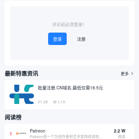
得尤为重要。本文将介绍如何
要，掌握高效的域名查询方式
通过互联网进行仿古铜雕价格
成为广大技术人员和普通用户
查询，并推荐几个相关的价格
的需求。本文将以专业、通俗
查询域...
的角...
评论前必须登录！
登录
注册
最新特惠资讯
更多

批量注册.CN域名,最低仅需18.5元
01-28
3.3 K
阅读榜
Patreon
2.2 W
1
Patreon是一个为创作者和艺术家持续资助项目的筹款平台。成千上万的漫画创作者、游戏开发者、播客、音乐家和其他人以一种即时、互动和亲密的方式与粉丝接触和培养。Patreon打算改变人们为其工作获得报酬的方式，从广告支持的创作转向来自粉丝的...
阅读