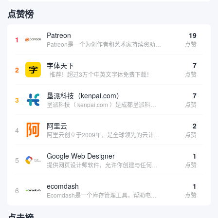
点赞榜
Patreon
19
1
Patreon是一个为创作者和艺术家持续资助项目的筹款平台。成千上万的漫画创作者、游戏开发者、播客、音乐家和其他人以一种即时、互动和亲密的方式与粉丝接触和培养。Patreon打算改变人们为其工作获得报酬的方式，从广告支持的创作转向来自粉丝的...
点赞
字体天下
7
2
推荐！超过3万个中英文字体免费下载！
点赞
垦派科技（kenpai.com）
7
3
垦派科技（ kenpai.com ）是成都垦派科技有限公司旗下互联网基础资源服务平台，公司于2012年在中国成都成立，公司创始人团队深耕互联网基础资源领域20余年，拥有丰富的产品、运营、客户服务经验。 垦派产品 公司围绕互联网核心基础资源 ...
点赞
阿里云
2
4
阿里云创立于2009年，是全球领先的云计算及人工智能科技公司，致力于以在线公共服务的方式，提供安全、可靠的计算和数据处理能力，让计算和人工智能成为普惠科技。阿里云服务着制造、金融、政务、交通、医疗、电信、能源等众多领域的企业，包括中国联通、...
点赞
Google Web Designer
1
5
提供网页设计师软件，允许你创建与任何设备兼容的、有吸引力的HTML5网站。它具有预编程的网页组件、事件和页面、简单场景动画、3D内容创建、内容创建工具和谷歌集成等功能。内容创建工具包括形状和笔工具、标签工具和梯度编辑工具。
点赞
ecomdash
1
6
Ecomdash是一个库存管理工具，帮助电子商务企业主实现在线运营的自动化。这个工具使在线零售商有能力将与库存、运输和产品上市有关的繁琐任务自动化。卖家可以从一个方便的仪表盘上管理各种多渠道功能。
点赞
点击榜