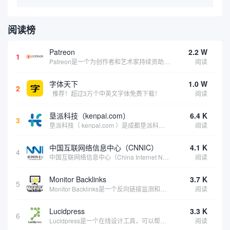
阅读榜
Patreon
2.2 W
1
Patreon是一个为创作者和艺术家持续资助项目的筹款平台。成千上万的漫画创作者、游戏开发者、播客、音乐家和其他人以一种即时、互动和亲密的方式与粉丝接触和培养。Patreon打算改变人们为其工作获得报酬的方式，从广告支持的创作转向来自粉丝的...
阅读
字体天下
1.0 W
2
推荐！超过3万个中英文字体免费下载！
阅读
垦派科技（kenpai.com）
6.4 K
3
垦派科技（ kenpai.com ）是成都垦派科技有限公司旗下互联网基础资源服务平台，公司于2012年在中国成都成立，公司创始人团队深耕互联网基础资源领域20余年，拥有丰富的产品、运营、客户服务经验。 垦派产品 公司围绕互联网核心基础资源 ...
阅读
中国互联网络信息中心（CNNIC）
4.1 K
4
中国互联网络信息中心（China Internet Network Information Center，简称CNNIC）于1997年6月3日组建，现为工业和信息化部直属事业单位，行使国家互联网络信息中心职责。 作为中国信息社会重要的基础设...
阅读
Monitor Backlinks
3.7 K
5
Monitor Backlinks是一个反向链接监测和分析工具，网络营销人员用来分析他们自己的网站或竞争对手的网站的反向链接。该工具定期发送关于你的网站的新链接、破损或旧的反向链接、竞争对手的链接情况和更好的SEO想法的更新。各种反向链接指...
阅读
Lucidpress
3.3 K
6
Lucidpress是一个在线设计工具，可以帮助你快速创建专业的、令人惊叹的数字视觉内容，只需点击一个按钮就可以在线发布、打印或通过社交媒体分享。现在就下载，从试用版开始，让你看起来和感觉像个设计天才。
阅读