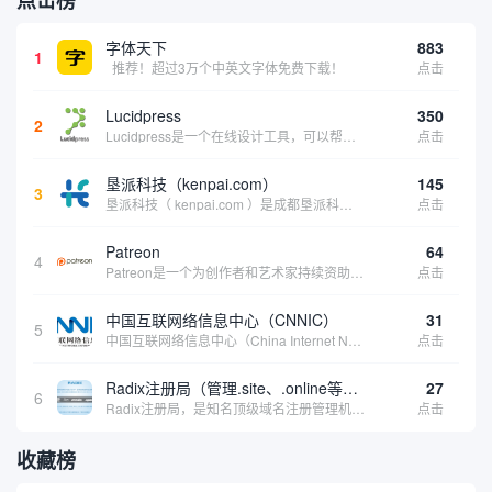
字体天下
883
1
推荐！超过3万个中英文字体免费下载！
点击
Lucidpress
350
2
Lucidpress是一个在线设计工具，可以帮助你快速创建专业的、令人惊叹的数字视觉内容，只需点击一个按钮就可以在线发布、打印或通过社交媒体分享。现在就下载，从试用版开始，让你看起来和感觉像个设计天才。
点击
垦派科技（kenpai.com）
145
3
垦派科技（ kenpai.com ）是成都垦派科技有限公司旗下互联网基础资源服务平台，公司于2012年在中国成都成立，公司创始人团队深耕互联网基础资源领域20余年，拥有丰富的产品、运营、客户服务经验。 垦派产品 公司围绕互联网核心基础资源 ...
点击
Patreon
64
4
Patreon是一个为创作者和艺术家持续资助项目的筹款平台。成千上万的漫画创作者、游戏开发者、播客、音乐家和其他人以一种即时、互动和亲密的方式与粉丝接触和培养。Patreon打算改变人们为其工作获得报酬的方式，从广告支持的创作转向来自粉丝的...
点击
中国互联网络信息中心（CNNIC）
31
5
中国互联网络信息中心（China Internet Network Information Center，简称CNNIC）于1997年6月3日组建，现为工业和信息化部直属事业单位，行使国家互联网络信息中心职责。 作为中国信息社会重要的基础设...
点击
Radix注册局（管理.site、.online等顶级域名）
27
6
Radix注册局，是知名顶级域名注册管理机构，目前已有：.SITE,.ONLINE,.STORE,.TECH,.FUN,.WEBSITE,.SPACE,.PRESS,.UNO,和.HOST域名通过中国工业和信息化部备案。
点击
收藏榜