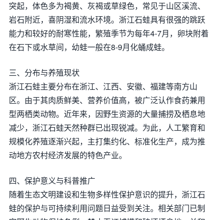
突起，体色多为褐黄、灰褐或草绿色，常见于山区溪流、
岩石附近，喜阴湿和流水环境。浙江石蛙具有很强的跳跃
能力和较好的耐寒性能，繁殖季节为每年4-7月，卵块附着
在石下或水草间，幼蛙一般在8-9月化蛹成蛙。
三、分布与养殖现状
浙江石蛙主要分布在浙江、江西、安徽、福建等南方山
区。由于其肉质鲜美、营养价值高，被广泛认作食药兼用
型两栖类动物。近年来，因野生资源的大量捕捞及栖息地
减少，浙江石蛙天然种群已出现锐减。为此，人工繁育和
规模化养殖逐渐兴起，主打集约化、标准化生产，成为推
动地方农村经济发展的特色产业。
四、保护意义与科普推广
随着生态文明建设和生物多样性保护意识的提升，浙江石
蛙的保护与可持续利用问题日益受到关注。相关部门已制