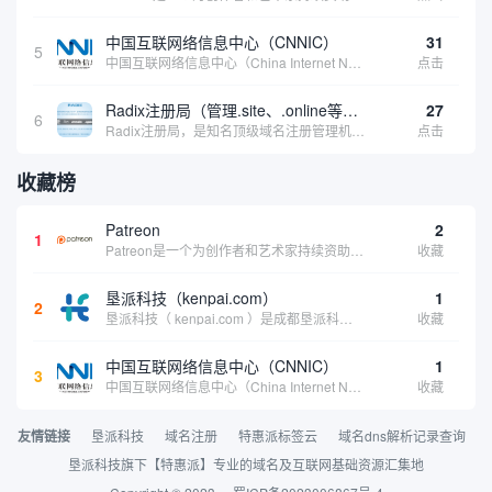
中国互联网络信息中心（CNNIC）
31
5
中国互联网络信息中心（China Internet Network Information Center，简称CNNIC）于1997年6月3日组建，现为工业和信息化部直属事业单位，行使国家互联网络信息中心职责。 作为中国信息社会重要的基础设...
点击
Radix注册局（管理.site、.online等顶级域名）
27
6
Radix注册局，是知名顶级域名注册管理机构，目前已有：.SITE,.ONLINE,.STORE,.TECH,.FUN,.WEBSITE,.SPACE,.PRESS,.UNO,和.HOST域名通过中国工业和信息化部备案。
点击
收藏榜
Patreon
2
1
Patreon是一个为创作者和艺术家持续资助项目的筹款平台。成千上万的漫画创作者、游戏开发者、播客、音乐家和其他人以一种即时、互动和亲密的方式与粉丝接触和培养。Patreon打算改变人们为其工作获得报酬的方式，从广告支持的创作转向来自粉丝的...
收藏
垦派科技（kenpai.com）
1
2
垦派科技（ kenpai.com ）是成都垦派科技有限公司旗下互联网基础资源服务平台，公司于2012年在中国成都成立，公司创始人团队深耕互联网基础资源领域20余年，拥有丰富的产品、运营、客户服务经验。 垦派产品 公司围绕互联网核心基础资源 ...
收藏
中国互联网络信息中心（CNNIC）
1
3
中国互联网络信息中心（China Internet Network Information Center，简称CNNIC）于1997年6月3日组建，现为工业和信息化部直属事业单位，行使国家互联网络信息中心职责。 作为中国信息社会重要的基础设...
收藏
友情链接
垦派科技
域名注册
特惠派标签云
域名dns解析记录查询
垦派科技旗下【特惠派】专业的域名及互联网基础资源汇集地