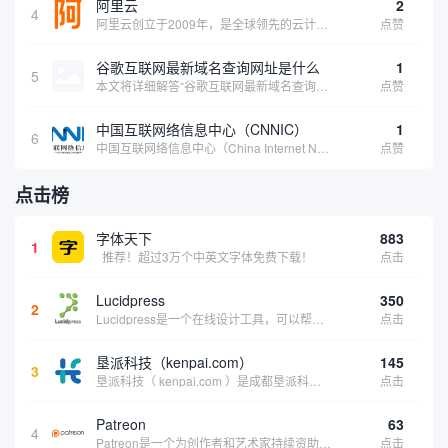
阿里云
2
4
阿里云创立于2009年，是全球领先的云计算及人工智能科技公司，致力于以在线公共服务的方式，提供安全、可靠的计算和数据处理能力，让计算和人工智能成为普惠科技。阿里云服务着制造、金融、政务、交通、医疗、电信、能源等众多领域的企业，包括中国联通、...
点赞
谷歌互联网最新域名查询网址是什么
1
5
本文将详细解答“谷歌互联网最新域名查询网址是什么”这一常见问题，介绍谷歌官方域名查询及WHOIS服务的现状，并科普互联网域名基础知识、查询方式及实用建议，帮助用户正确掌握域名检索的方法，安全合理地获取所需信息。
点赞
中国互联网络信息中心（CNNIC）
1
6
中国互联网络信息中心（China Internet Network Information Center，简称CNNIC）于1997年6月3日组建，现为工业和信息化部直属事业单位，行使国家互联网络信息中心职责。 作为中国信息社会重要的基础设...
点赞
点击榜
字体天下
883
1
推荐！超过3万个中英文字体免费下载！
点击
Lucidpress
350
2
Lucidpress是一个在线设计工具，可以帮助你快速创建专业的、令人惊叹的数字视觉内容，只需点击一个按钮就可以在线发布、打印或通过社交媒体分享。现在就下载，从试用版开始，让你看起来和感觉像个设计天才。
点击
垦派科技（kenpai.com）
145
3
垦派科技（ kenpai.com ）是成都垦派科技有限公司旗下互联网基础资源服务平台，公司于2012年在中国成都成立，公司创始人团队深耕互联网基础资源领域20余年，拥有丰富的产品、运营、客户服务经验。 垦派产品 公司围绕互联网核心基础资源 ...
点击
Patreon
63
4
Patreon是一个为创作者和艺术家持续资助项目的筹款平台。成千上万的漫画创作者、游戏开发者、播客、音乐家和其他人以一种即时、互动和亲密的方式与粉丝接触和培养。Patreon打算改变人们为其工作获得报酬的方式，从广告支持的创作转向来自粉丝的...
点击