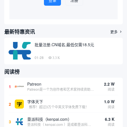
登录
注册
最新特惠资讯
更多

批量注册.CN域名,最低仅需18.5元
01-28
3.3 K
阅读榜
Patreon
2.2 W
1
Patreon是一个为创作者和艺术家持续资助项目的筹款平台。成千上万的漫画创作者、游戏开发者、播客、音乐家和其他人以一种即时、互动和亲密的方式与粉丝接触和培养。Patreon打算改变人们为其工作获得报酬的方式，从广告支持的创作转向来自粉丝的...
阅读
字体天下
1.0 W
2
推荐！超过3万个中英文字体免费下载！
阅读
垦派科技（kenpai.com）
6.3 K
3
垦派科技（ kenpai.com ）是成都垦派科技有限公司旗下互联网基础资源服务平台，公司于2012年在中国成都成立，公司创始人团队深耕互联网基础资源领域20余年，拥有丰富的产品、运营、客户服务经验。 垦派产品 公司围绕互联网核心基础资源 ...
阅读