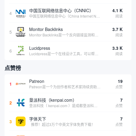
中国互联网络信息中心（CNNIC）
4.1 K
4
中国互联网络信息中心（China Internet Network Information Center，简称CNNIC）于1997年6月3日组建，现为工业和信息化部直属事业单位，行使国家互联网络信息中心职责。 作为中国信息社会重要的基础设...
阅读
Monitor Backlinks
3.7 K
5
Monitor Backlinks是一个反向链接监测和分析工具，网络营销人员用来分析他们自己的网站或竞争对手的网站的反向链接。该工具定期发送关于你的网站的新链接、破损或旧的反向链接、竞争对手的链接情况和更好的SEO想法的更新。各种反向链接指...
阅读
Lucidpress
3.3 K
6
Lucidpress是一个在线设计工具，可以帮助你快速创建专业的、令人惊叹的数字视觉内容，只需点击一个按钮就可以在线发布、打印或通过社交媒体分享。现在就下载，从试用版开始，让你看起来和感觉像个设计天才。
阅读
点赞榜
Patreon
19
1
Patreon是一个为创作者和艺术家持续资助项目的筹款平台。成千上万的漫画创作者、游戏开发者、播客、音乐家和其他人以一种即时、互动和亲密的方式与粉丝接触和培养。Patreon打算改变人们为其工作获得报酬的方式，从广告支持的创作转向来自粉丝的...
点赞
垦派科技（kenpai.com）
7
2
垦派科技（ kenpai.com ）是成都垦派科技有限公司旗下互联网基础资源服务平台，公司于2012年在中国成都成立，公司创始人团队深耕互联网基础资源领域20余年，拥有丰富的产品、运营、客户服务经验。 垦派产品 公司围绕互联网核心基础资源 ...
点赞
字体天下
7
3
推荐！超过3万个中英文字体免费下载！
点赞