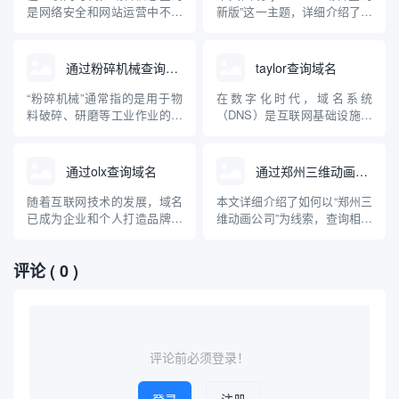
理、品牌保护以及安全风险防
以及选择此类域名时需注意的
是网络安全和网站运营中不可
新版”这一主题，详细介绍了域
范提供技术参...
要点。
或缺的环节。“httpsmm”这一
名查询的定义、主流查询方
关键词常被用户关注用于域名
式、新版查询工具的创新特
信息查询相关操作。本文将系
点，并以yw999333域名为例，
通过粉碎机械查询域名
taylor查询域名
统讲解什么是域名信息查询、
指导用户如何科学有效地进行
httpsmm是否为特定服务、如
域名状态监测和风险识别。文
“粉碎机械”通常指的是用于物
在数字化时代，域名系统
何安全有效地进行域名信息查
章还会科普域名的基础知识、
料破碎、研磨等工业作业的机
（DNS）是互联网基础设施的
询，还将介绍常见查...
常见查询误区与防骗...
械设备。然而，很多人在互联
重要组成部分。taylor查询域名
网领域也会有疑问：如何通过
（Taylor Domain Query）其实
“粉碎机械”来查询域名？本文
并非一个标准术语，而是用户
通过olx查询域名
通过郑州三维动画公司查询域名
将科普域名、查询方法以及“粉
通过特定工具或平台查询包含
碎机械”作为关键词在域名查询
“taylor”字样或相关的域名信
随着互联网技术的发展，域名
本文详细介绍了如何以“郑州三
过程中可能的应用场景，帮助
息。本文将详细介绍域名查...
已成为企业和个人打造品牌、
维动画公司”为线索，查询相关
大家理解工业设备与互联网...
建立网络身份的重要资源。不
域名的方法与流程，同时对三
少用户在查找或购买心仪域名
维动画行业在郑州的发展现状
评论
( 0 )
时，经常混淆域名查询平台与
及其网络布局进行了系统科
OLX等二手交易平台。本文将
普。文章旨在提升读者对三维
详细探讨“通过OLX查询域名”
动画公司网络品牌认知，并指
的实际情况，并科普正规、权
导正确高效的域名查询操作。
威的域名查询方法及相关注
意...
评论前必须登录！