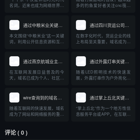
名词，近来也成为网络世界中
多的钓鱼爱好者关注cnc筏钓
一款深受欢迎的域名查询工
轮等专业装备。与此同时，互
具。对于正在建站、创业和运
联网的发展使得相关设备和品
营企业的朋友来说，快速、准
牌的域名注册及查询成为大家
通过中粮米业关键词查询到的域名
通过四川货运公司查询域名
确地查询域名及其关联信息是
关心的问题。本文将从“cnc筏
一项十分重要的任务。本文将
钓轮”出发，介绍如何查询相关
本文围绕“中粮米业”这一关键
在数字化时代，货运企业的线
对“下午茶”域名查询工具的原
域名，并普及域名查询的基础
词，利用公开信息资源和互联
上布局至关重要，域名成为企
理、使用方法、优势及注意事
知识，帮助钓鱼装备品牌构...
网查询工具，检索分析现阶段
业网络身份的核心标识。本文
项进...
与“中粮米业”相关的主要域
将详细介绍如何通过四川货运
名，并探讨企业域名注册与保
公司查询其域名，以及域名在
通过燕京航城业主群查询域名
通过外露灯串关键词查询到的域名
护的重要性。通过具体案例，
货运行业中的重要作用，帮助
普及企业开展网络布局、加强
企业和个人规范管理和查询域
在互联网发展日益普及的今
随着LED照明技术的快速发
品牌保护的科普知识，为中小
名，提高网络安全意识。
天，域名已成为个人、社区、
展，外露灯串作为户外亮化工
企业互联网品牌建设提供参
企业展示自身及资源管理的重
程中的重要装饰与照明产品，
考。
要载体。对于像“燕京航城业主
其在市场上的关注度持续上
群”这样的社区组织，如何通过
升。用户或企业在选择外露灯
wire查询到的域名网站
通过掌上丘北关键词查询到的域名
群体资源、技术手段高效查找
串产品时，经常通过关键词搜
相关域名，成为业主们关注的
索，以获得相关的资讯、产品
随着互联网的快速发展，域名
“掌上丘北”作为一个地方性信
话题。本文将介绍域名的基础
或供应商信息。本文介绍了通
成为了网站和网络服务的重要
息服务平台或APP，在互联网
知识、社区群组如何有效协作
过“外露灯串”这一关键词查询
组成部分。在日常工作和信息
中有着独特的存在感。用户通
开展...
到的主...
安全领域，"wire"常被用作工
过输入“掌上丘北”这一关键
评论
( 0 )
具或关键词，帮助用户查询特
词，可以在各类搜索引擎或应
定的域名及其相关信息。本文
用商店中检索相关的官方、媒