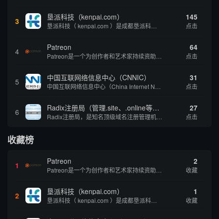
垦派科技（kenpai.com）
145
3
垦派科技（ kenpai.com ）是成都垦派科技有限公司旗下互联网基础资源服务平台，公司于2012年在中国成都成立，公司创始人团队深耕互联网基础资源领域20余年，拥有丰富的产品、运营、客户服务经验。 垦派产品 公司围绕互联网核心基础资源 ...
点击
Patreon
64
4
Patreon是一个为创作者和艺术家持续资助项目的筹款平台。成千上万的漫画创作者、游戏开发者、播客、音乐家和其他人以一种即时、互动和亲密的方式与粉丝接触和培养。Patreon打算改变人们为其工作获得报酬的方式，从广告支持的创作转向来自粉丝的...
点击
中国互联网络信息中心（CNNIC）
31
5
中国互联网络信息中心（China Internet Network Information Center，简称CNNIC）于1997年6月3日组建，现为工业和信息化部直属事业单位，行使国家互联网络信息中心职责。 作为中国信息社会重要的基础设...
点击
Radix注册局（管理.site、.online等顶级域名）
27
6
Radix注册局，是知名顶级域名注册管理机构，目前已有：.SITE,.ONLINE,.STORE,.TECH,.FUN,.WEBSITE,.SPACE,.PRESS,.UNO,和.HOST域名通过中国工业和信息化部备案。
点击
收藏榜
Patreon
2
1
Patreon是一个为创作者和艺术家持续资助项目的筹款平台。成千上万的漫画创作者、游戏开发者、播客、音乐家和其他人以一种即时、互动和亲密的方式与粉丝接触和培养。Patreon打算改变人们为其工作获得报酬的方式，从广告支持的创作转向来自粉丝的...
收藏
垦派科技（kenpai.com）
1
2
垦派科技（ kenpai.com ）是成都垦派科技有限公司旗下互联网基础资源服务平台，公司于2012年在中国成都成立，公司创始人团队深耕互联网基础资源领域20余年，拥有丰富的产品、运营、客户服务经验。 垦派产品 公司围绕互联网核心基础资源 ...
收藏