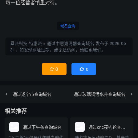
每一位经营者慎重对待。
域名查询
垦派科技-特惠派
»
通过中意滤清器查询域名
发布于 2026-05-
31，如发现网址过期，或无法访问，请联系我们。
0
0


通过遂宁市查询域名
通过玻璃钢污水井查询域名
相关推荐
通过下午茶查询域名
通过cnc筏钓轮查询域名
“下午茶”不仅是休憩时光的代
随着钓鱼运动的普及，越来越