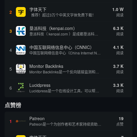
字体天下
1.0 W
2
推荐！超过3万个中英文字体免费下载！
阅读
垦派科技（kenpai.com）
6.3 K
3
垦派科技（ kenpai.com ）是成都垦派科技有限公司旗下互联网基础资源服务平台，公司于2012年在中国成都成立，公司创始人团队深耕互联网基础资源领域20余年，拥有丰富的产品、运营、客户服务经验。 垦派产品 公司围绕互联网核心基础资源 ...
阅读
中国互联网络信息中心（CNNIC）
4.1 K
4
中国互联网络信息中心（China Internet Network Information Center，简称CNNIC）于1997年6月3日组建，现为工业和信息化部直属事业单位，行使国家互联网络信息中心职责。 作为中国信息社会重要的基础设...
阅读
Monitor Backlinks
3.7 K
5
Monitor Backlinks是一个反向链接监测和分析工具，网络营销人员用来分析他们自己的网站或竞争对手的网站的反向链接。该工具定期发送关于你的网站的新链接、破损或旧的反向链接、竞争对手的链接情况和更好的SEO想法的更新。各种反向链接指...
阅读
Lucidpress
3.3 K
6
Lucidpress是一个在线设计工具，可以帮助你快速创建专业的、令人惊叹的数字视觉内容，只需点击一个按钮就可以在线发布、打印或通过社交媒体分享。现在就下载，从试用版开始，让你看起来和感觉像个设计天才。
阅读
点赞榜
Patreon
19
1
Patreon是一个为创作者和艺术家持续资助项目的筹款平台。成千上万的漫画创作者、游戏开发者、播客、音乐家和其他人以一种即时、互动和亲密的方式与粉丝接触和培养。Patreon打算改变人们为其工作获得报酬的方式，从广告支持的创作转向来自粉丝的...
点赞