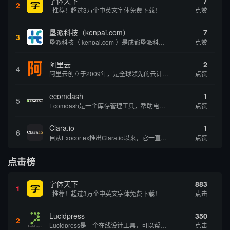
字体天下
7
2
推荐！超过3万个中英文字体免费下载！
点赞
垦派科技（kenpai.com）
7
3
垦派科技（ kenpai.com ）是成都垦派科技有限公司旗下互联网基础资源服务平台，公司于2012年在中国成都成立，公司创始人团队深耕互联网基础资源领域20余年，拥有丰富的产品、运营、客户服务经验。 垦派产品 公司围绕互联网核心基础资源 ...
点赞
阿里云
2
4
阿里云创立于2009年，是全球领先的云计算及人工智能科技公司，致力于以在线公共服务的方式，提供安全、可靠的计算和数据处理能力，让计算和人工智能成为普惠科技。阿里云服务着制造、金融、政务、交通、医疗、电信、能源等众多领域的企业，包括中国联通、...
点赞
ecomdash
1
5
Ecomdash是一个库存管理工具，帮助电子商务企业主实现在线运营的自动化。这个工具使在线零售商有能力将与库存、运输和产品上市有关的繁琐任务自动化。卖家可以从一个方便的仪表盘上管理各种多渠道功能。
点赞
Clara.io
1
6
自从Exocortex推出Clara.io以来，它一直是三维市场的一个轰动。一个完全免费的三维计算机图形软件，它可以在任何兼容设备上的任何支持webGL的浏览器上运行，甚至是安卓系统。它允许设计师建模、制作动画、渲染和分享三维内容，其强大的...
点赞
点击榜
字体天下
883
1
推荐！超过3万个中英文字体免费下载！
点击
Lucidpress
350
2
Lucidpress是一个在线设计工具，可以帮助你快速创建专业的、令人惊叹的数字视觉内容，只需点击一个按钮就可以在线发布、打印或通过社交媒体分享。现在就下载，从试用版开始，让你看起来和感觉像个设计天才。
点击