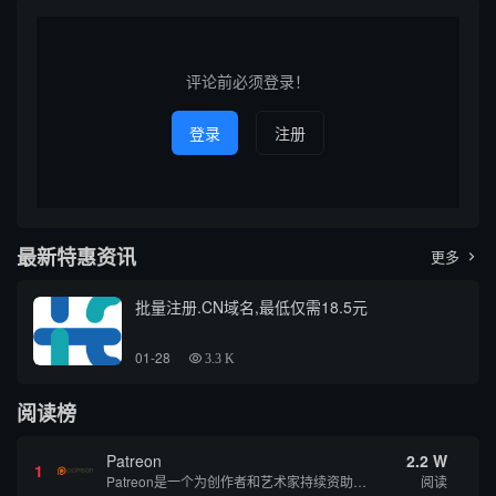
将聚焦于“wire查询到的域名网
体、商业以及信息类域名。本
站”，探讨其相关工具、查询方
篇文章将围绕通过“掌上丘北”
法、应用场景以及在...
关键词查询到的典型域名展
开...
评论前必须登录！
登录
注册
最新特惠资讯
更多

批量注册.CN域名,最低仅需18.5元
01-28
3.3 K
阅读榜
Patreon
2.2 W
1
Patreon是一个为创作者和艺术家持续资助项目的筹款平台。成千上万的漫画创作者、游戏开发者、播客、音乐家和其他人以一种即时、互动和亲密的方式与粉丝接触和培养。Patreon打算改变人们为其工作获得报酬的方式，从广告支持的创作转向来自粉丝的...
阅读