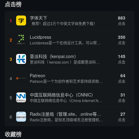
点击榜
字体天下
883
1
推荐！超过3万个中英文字体免费下载！
点击
Lucidpress
350
2
Lucidpress是一个在线设计工具，可以帮助你快速创建专业的、令人惊叹的数字视觉内容，只需点击一个按钮就可以在线发布、打印或通过社交媒体分享。现在就下载，从试用版开始，让你看起来和感觉像个设计天才。
点击
垦派科技（kenpai.com）
145
3
垦派科技（ kenpai.com ）是成都垦派科技有限公司旗下互联网基础资源服务平台，公司于2012年在中国成都成立，公司创始人团队深耕互联网基础资源领域20余年，拥有丰富的产品、运营、客户服务经验。 垦派产品 公司围绕互联网核心基础资源 ...
点击
Patreon
64
4
Patreon是一个为创作者和艺术家持续资助项目的筹款平台。成千上万的漫画创作者、游戏开发者、播客、音乐家和其他人以一种即时、互动和亲密的方式与粉丝接触和培养。Patreon打算改变人们为其工作获得报酬的方式，从广告支持的创作转向来自粉丝的...
点击
中国互联网络信息中心（CNNIC）
31
5
中国互联网络信息中心（China Internet Network Information Center，简称CNNIC）于1997年6月3日组建，现为工业和信息化部直属事业单位，行使国家互联网络信息中心职责。 作为中国信息社会重要的基础设...
点击
Radix注册局（管理.site、.online等顶级域名）
27
6
Radix注册局，是知名顶级域名注册管理机构，目前已有：.SITE,.ONLINE,.STORE,.TECH,.FUN,.WEBSITE,.SPACE,.PRESS,.UNO,和.HOST域名通过中国工业和信息化部备案。
点击
收藏榜