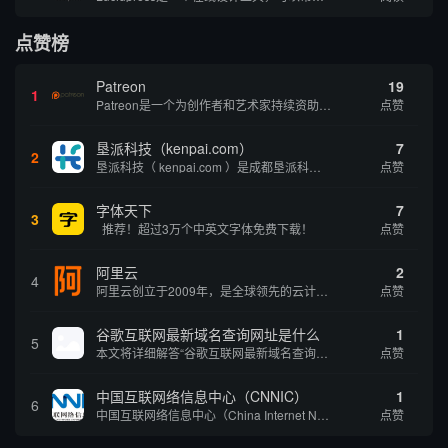
点赞榜
Patreon
19
1
Patreon是一个为创作者和艺术家持续资助项目的筹款平台。成千上万的漫画创作者、游戏开发者、播客、音乐家和其他人以一种即时、互动和亲密的方式与粉丝接触和培养。Patreon打算改变人们为其工作获得报酬的方式，从广告支持的创作转向来自粉丝的...
点赞
垦派科技（kenpai.com）
7
2
垦派科技（ kenpai.com ）是成都垦派科技有限公司旗下互联网基础资源服务平台，公司于2012年在中国成都成立，公司创始人团队深耕互联网基础资源领域20余年，拥有丰富的产品、运营、客户服务经验。 垦派产品 公司围绕互联网核心基础资源 ...
点赞
字体天下
7
3
推荐！超过3万个中英文字体免费下载！
点赞
阿里云
2
4
阿里云创立于2009年，是全球领先的云计算及人工智能科技公司，致力于以在线公共服务的方式，提供安全、可靠的计算和数据处理能力，让计算和人工智能成为普惠科技。阿里云服务着制造、金融、政务、交通、医疗、电信、能源等众多领域的企业，包括中国联通、...
点赞
谷歌互联网最新域名查询网址是什么
1
5
本文将详细解答“谷歌互联网最新域名查询网址是什么”这一常见问题，介绍谷歌官方域名查询及WHOIS服务的现状，并科普互联网域名基础知识、查询方式及实用建议，帮助用户正确掌握域名检索的方法，安全合理地获取所需信息。
点赞
中国互联网络信息中心（CNNIC）
1
6
中国互联网络信息中心（China Internet Network Information Center，简称CNNIC）于1997年6月3日组建，现为工业和信息化部直属事业单位，行使国家互联网络信息中心职责。 作为中国信息社会重要的基础设...
点赞