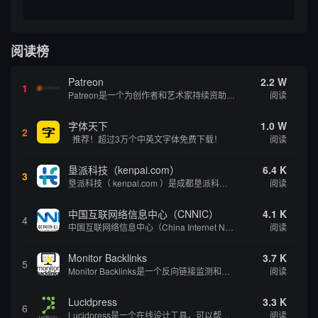
阅读榜
Patreon
2.2 W
1
Patreon是一个为创作者和艺术家持续资助项目的筹款平台。成千上万的漫画创作者、游戏开发者、播客、音乐家和其他人以一种即时、互动和亲密的方式与粉丝接触和培养。Patreon打算改变人们为其工作获得报酬的方式，从广告支持的创作转向来自粉丝的...
阅读
字体天下
1.0 W
2
推荐！超过3万个中英文字体免费下载！
阅读
垦派科技（kenpai.com）
6.4 K
3
垦派科技（ kenpai.com ）是成都垦派科技有限公司旗下互联网基础资源服务平台，公司于2012年在中国成都成立，公司创始人团队深耕互联网基础资源领域20余年，拥有丰富的产品、运营、客户服务经验。 垦派产品 公司围绕互联网核心基础资源 ...
阅读
中国互联网络信息中心（CNNIC）
4.1 K
4
中国互联网络信息中心（China Internet Network Information Center，简称CNNIC）于1997年6月3日组建，现为工业和信息化部直属事业单位，行使国家互联网络信息中心职责。 作为中国信息社会重要的基础设...
阅读
Monitor Backlinks
3.7 K
5
Monitor Backlinks是一个反向链接监测和分析工具，网络营销人员用来分析他们自己的网站或竞争对手的网站的反向链接。该工具定期发送关于你的网站的新链接、破损或旧的反向链接、竞争对手的链接情况和更好的SEO想法的更新。各种反向链接指...
阅读
Lucidpress
3.3 K
6
Lucidpress是一个在线设计工具，可以帮助你快速创建专业的、令人惊叹的数字视觉内容，只需点击一个按钮就可以在线发布、打印或通过社交媒体分享。现在就下载，从试用版开始，让你看起来和感觉像个设计天才。
阅读