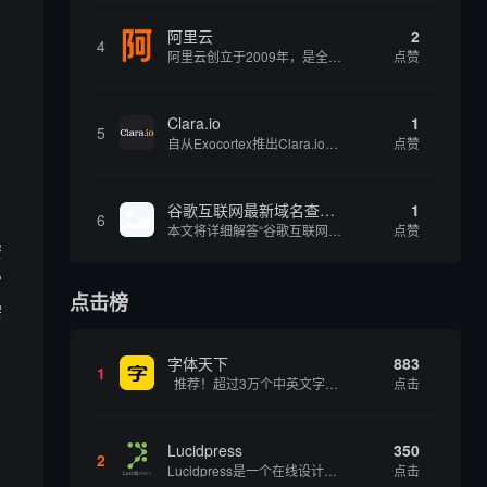
阿里云
2
4
阿里云创立于2009年，是全球领先的云计算及人工智能科技公司，致力于以在线公共服务的方式，提供安全、可靠的计算和数据处理能力，让计算和人工智能成为普惠科技。阿里云服务着制造、金融、政务、交通、医疗、电信、能源等众多领域的企业，包括中国联通、...
点赞
Clara.io
1
。
5
自从Exocortex推出Clara.io以来，它一直是三维市场的一个轰动。一个完全免费的三维计算机图形软件，它可以在任何兼容设备上的任何支持webGL的浏览器上运行，甚至是安卓系统。它允许设计师建模、制作动画、渲染和分享三维内容，其强大的...
点赞
谷歌互联网最新域名查询网址是什么
1
6
本文将详细解答“谷歌互联网最新域名查询网址是什么”这一常见问题，介绍谷歌官方域名查询及WHOIS服务的现状，并科普互联网域名基础知识、查询方式及实用建议，帮助用户正确掌握域名检索的方法，安全合理地获取所需信息。
点赞
安
常
点击榜
需
字体天下
883
1
推荐！超过3万个中英文字体免费下载！
点击
Lucidpress
350
2
Lucidpress是一个在线设计工具，可以帮助你快速创建专业的、令人惊叹的数字视觉内容，只需点击一个按钮就可以在线发布、打印或通过社交媒体分享。现在就下载，从试用版开始，让你看起来和感觉像个设计天才。
点击