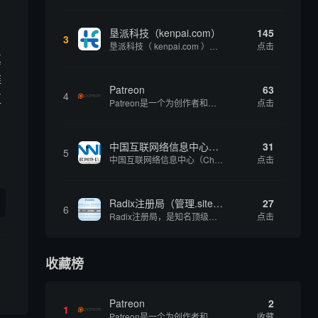
垦派科技（kenpai.com）
145
3
垦派科技（ kenpai.com ）是成都垦派科技有限公司旗下互联网基础资源服务平台，公司于2012年在中国成都成立，公司创始人团队深耕互联网基础资源领域20余年，拥有丰富的产品、运营、客户服务经验。 垦派产品 公司围绕互联网核心基础资源 ...
点击
真
维
Patreon
63
4
互
Patreon是一个为创作者和艺术家持续资助项目的筹款平台。成千上万的漫画创作者、游戏开发者、播客、音乐家和其他人以一种即时、互动和亲密的方式与粉丝接触和培养。Patreon打算改变人们为其工作获得报酬的方式，从广告支持的创作转向来自粉丝的...
点击
中国互联网络信息中心（CNNIC）
31
5
中国互联网络信息中心（China Internet Network Information Center，简称CNNIC）于1997年6月3日组建，现为工业和信息化部直属事业单位，行使国家互联网络信息中心职责。 作为中国信息社会重要的基础设...
点击
Radix注册局（管理.site、.online等顶级域名）
27
6
Radix注册局，是知名顶级域名注册管理机构，目前已有：.SITE,.ONLINE,.STORE,.TECH,.FUN,.WEBSITE,.SPACE,.PRESS,.UNO,和.HOST域名通过中国工业和信息化部备案。
点击
收藏榜
Patreon
2
1
Patreon是一个为创作者和艺术家持续资助项目的筹款平台。成千上万的漫画创作者、游戏开发者、播客、音乐家和其他人以一种即时、互动和亲密的方式与粉丝接触和培养。Patreon打算改变人们为其工作获得报酬的方式，从广告支持的创作转向来自粉丝的...
收藏