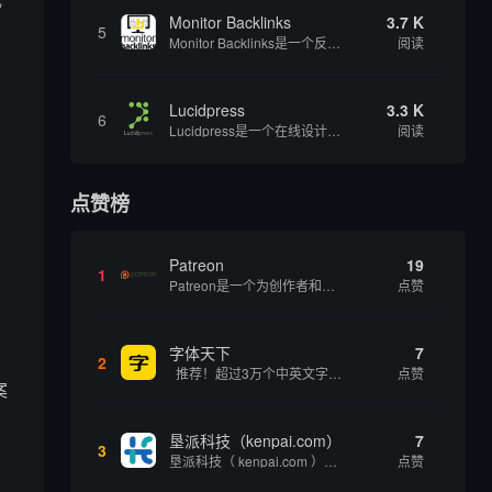
Monitor Backlinks
3.7 K
5
Monitor Backlinks是一个反向链接监测和分析工具，网络营销人员用来分析他们自己的网站或竞争对手的网站的反向链接。该工具定期发送关于你的网站的新链接、破损或旧的反向链接、竞争对手的链接情况和更好的SEO想法的更新。各种反向链接指...
阅读
Lucidpress
3.3 K
6
Lucidpress是一个在线设计工具，可以帮助你快速创建专业的、令人惊叹的数字视觉内容，只需点击一个按钮就可以在线发布、打印或通过社交媒体分享。现在就下载，从试用版开始，让你看起来和感觉像个设计天才。
阅读
点赞榜
Patreon
19
1
Patreon是一个为创作者和艺术家持续资助项目的筹款平台。成千上万的漫画创作者、游戏开发者、播客、音乐家和其他人以一种即时、互动和亲密的方式与粉丝接触和培养。Patreon打算改变人们为其工作获得报酬的方式，从广告支持的创作转向来自粉丝的...
点赞
字体天下
7
2
推荐！超过3万个中英文字体免费下载！
点赞
案
垦派科技（kenpai.com）
7
3
垦派科技（ kenpai.com ）是成都垦派科技有限公司旗下互联网基础资源服务平台，公司于2012年在中国成都成立，公司创始人团队深耕互联网基础资源领域20余年，拥有丰富的产品、运营、客户服务经验。 垦派产品 公司围绕互联网核心基础资源 ...
点赞