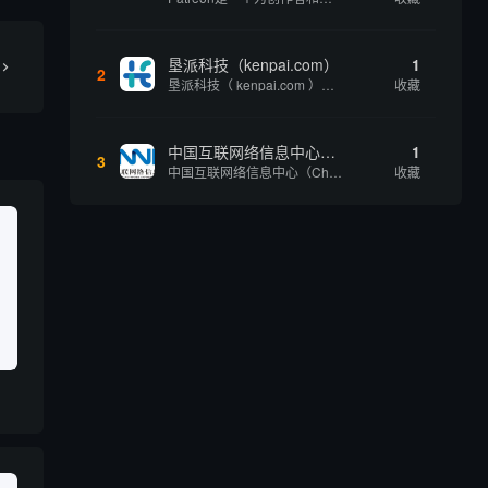
垦派科技（kenpai.com）
1
2
垦派科技（ kenpai.com ）是成都垦派科技有限公司旗下互联网基础资源服务平台，公司于2012年在中国成都成立，公司创始人团队深耕互联网基础资源领域20余年，拥有丰富的产品、运营、客户服务经验。 垦派产品 公司围绕互联网核心基础资源 ...
收藏
中国互联网络信息中心（CNNIC）
1
3
中国互联网络信息中心（China Internet Network Information Center，简称CNNIC）于1997年6月3日组建，现为工业和信息化部直属事业单位，行使国家互联网络信息中心职责。 作为中国信息社会重要的基础设...
收藏