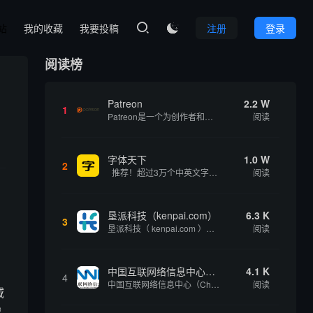
本站
我的收藏
我要投稿
注册
登录

阅读榜
Patreon
2.2 W
1
Patreon是一个为创作者和艺术家持续资助项目的筹款平台。成千上万的漫画创作者、游戏开发者、播客、音乐家和其他人以一种即时、互动和亲密的方式与粉丝接触和培养。Patreon打算改变人们为其工作获得报酬的方式，从广告支持的创作转向来自粉丝的...
阅读
字体天下
1.0 W
2
推荐！超过3万个中英文字体免费下载！
阅读
垦派科技（kenpai.com）
6.3 K
3
垦派科技（ kenpai.com ）是成都垦派科技有限公司旗下互联网基础资源服务平台，公司于2012年在中国成都成立，公司创始人团队深耕互联网基础资源领域20余年，拥有丰富的产品、运营、客户服务经验。 垦派产品 公司围绕互联网核心基础资源 ...
阅读
中国互联网络信息中心（CNNIC）
4.1 K
4
中国互联网络信息中心（China Internet Network Information Center，简称CNNIC）于1997年6月3日组建，现为工业和信息化部直属事业单位，行使国家互联网络信息中心职责。 作为中国信息社会重要的基础设...
阅读
域
域