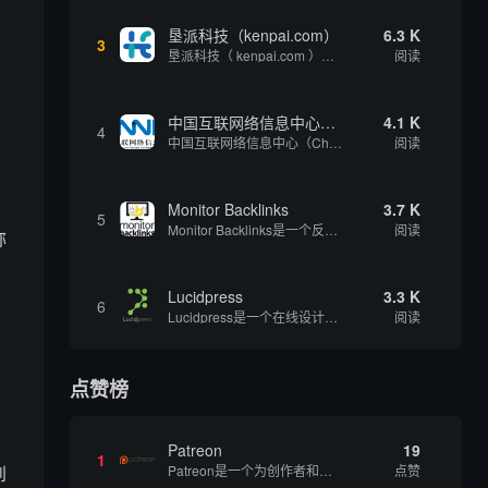
垦派科技（kenpai.com）
6.3 K
3
垦派科技（ kenpai.com ）是成都垦派科技有限公司旗下互联网基础资源服务平台，公司于2012年在中国成都成立，公司创始人团队深耕互联网基础资源领域20余年，拥有丰富的产品、运营、客户服务经验。 垦派产品 公司围绕互联网核心基础资源 ...
阅读
中国互联网络信息中心（CNNIC）
4.1 K
4
中国互联网络信息中心（China Internet Network Information Center，简称CNNIC）于1997年6月3日组建，现为工业和信息化部直属事业单位，行使国家互联网络信息中心职责。 作为中国信息社会重要的基础设...
阅读
Monitor Backlinks
3.7 K
5
Monitor Backlinks是一个反向链接监测和分析工具，网络营销人员用来分析他们自己的网站或竞争对手的网站的反向链接。该工具定期发送关于你的网站的新链接、破损或旧的反向链接、竞争对手的链接情况和更好的SEO想法的更新。各种反向链接指...
阅读
称
。
Lucidpress
3.3 K
6
Lucidpress是一个在线设计工具，可以帮助你快速创建专业的、令人惊叹的数字视觉内容，只需点击一个按钮就可以在线发布、打印或通过社交媒体分享。现在就下载，从试用版开始，让你看起来和感觉像个设计天才。
阅读
点赞榜
Patreon
19
1
到
Patreon是一个为创作者和艺术家持续资助项目的筹款平台。成千上万的漫画创作者、游戏开发者、播客、音乐家和其他人以一种即时、互动和亲密的方式与粉丝接触和培养。Patreon打算改变人们为其工作获得报酬的方式，从广告支持的创作转向来自粉丝的...
点赞