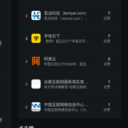
垦派科技（kenpai.com）
7
2
垦派科技（ kenpai.com ）是成都垦派科技有限公司旗下互联网基础资源服务平台，公司于2012年在中国成都成立，公司创始人团队深耕互联网基础资源领域20余年，拥有丰富的产品、运营、客户服务经验。 垦派产品 公司围绕互联网核心基础资源 ...
点赞
字体天下
7
3
推荐！超过3万个中英文字体免费下载！
点赞
用
阿里云
2
4
阿里云创立于2009年，是全球领先的云计算及人工智能科技公司，致力于以在线公共服务的方式，提供安全、可靠的计算和数据处理能力，让计算和人工智能成为普惠科技。阿里云服务着制造、金融、政务、交通、医疗、电信、能源等众多领域的企业，包括中国联通、...
点赞
并
谷歌互联网最新域名查询网址是什么
1
5
本文将详细解答“谷歌互联网最新域名查询网址是什么”这一常见问题，介绍谷歌官方域名查询及WHOIS服务的现状，并科普互联网域名基础知识、查询方式及实用建议，帮助用户正确掌握域名检索的方法，安全合理地获取所需信息。
点赞
中国互联网络信息中心（CNNIC）
1
6
中国互联网络信息中心（China Internet Network Information Center，简称CNNIC）于1997年6月3日组建，现为工业和信息化部直属事业单位，行使国家互联网络信息中心职责。 作为中国信息社会重要的基础设...
点赞
物
与