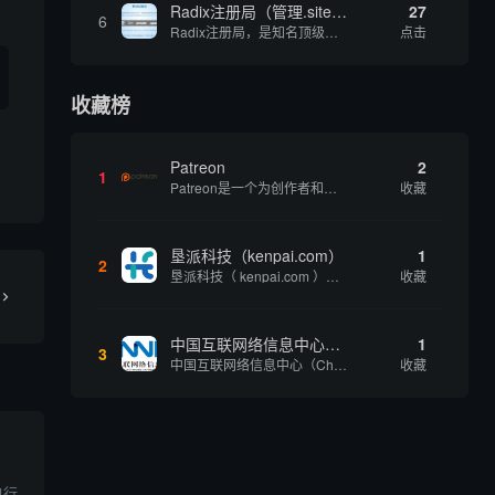
Radix注册局（管理.site、.online等顶级域名）
27
6
Radix注册局，是知名顶级域名注册管理机构，目前已有：.SITE,.ONLINE,.STORE,.TECH,.FUN,.WEBSITE,.SPACE,.PRESS,.UNO,和.HOST域名通过中国工业和信息化部备案。
点击
收藏榜
Patreon
2
1
Patreon是一个为创作者和艺术家持续资助项目的筹款平台。成千上万的漫画创作者、游戏开发者、播客、音乐家和其他人以一种即时、互动和亲密的方式与粉丝接触和培养。Patreon打算改变人们为其工作获得报酬的方式，从广告支持的创作转向来自粉丝的...
收藏
垦派科技（kenpai.com）
1
2
垦派科技（ kenpai.com ）是成都垦派科技有限公司旗下互联网基础资源服务平台，公司于2012年在中国成都成立，公司创始人团队深耕互联网基础资源领域20余年，拥有丰富的产品、运营、客户服务经验。 垦派产品 公司围绕互联网核心基础资源 ...
收藏
中国互联网络信息中心（CNNIC）
1
3
中国互联网络信息中心（China Internet Network Information Center，简称CNNIC）于1997年6月3日组建，现为工业和信息化部直属事业单位，行使国家互联网络信息中心职责。 作为中国信息社会重要的基础设...
收藏
自行