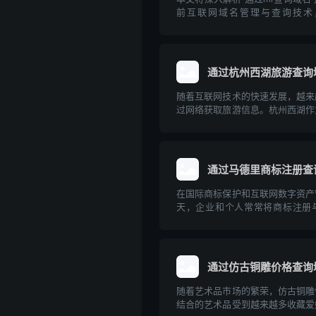
前互联网域名管理与查询技术，讲
Relay/Message Relay）在
常见方法，并介绍相关的专业工具
内容兼顾理论与实操，旨在帮助读者.
通过杭州西湖旅游查询
随着互联网技术的快速发展，越来
过网络获取旅游信息。杭州西湖作
胜地，拥有丰富的旅游信息资源。
过互联网查询杭州西湖的旅游相关
理规划出行提供专业的指导意见。
通过马德里商标注册查
在国际商标保护和互联网数字资产
天，企业和个人常常将商标注册
合。通过马德里商标注册体系查询
布局和防止知识产权纠纷的重要一
德里商标注册的基本流程、与域名
如何有效利用...
通过仿古铜雕价格查询
随着艺术品市场的繁荣，仿古铜雕
结合的艺术品受到越来越多收藏爱