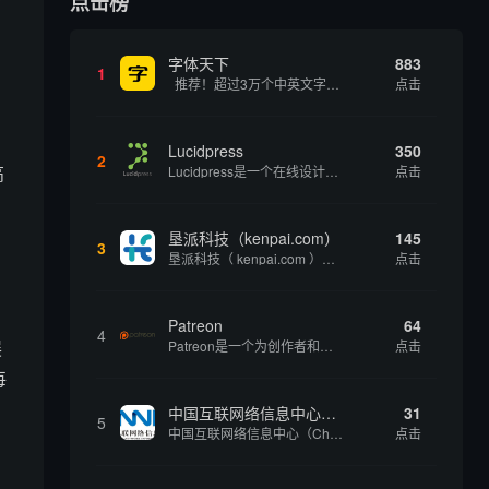
点击榜
字体天下
883
1
推荐！超过3万个中英文字体免费下载！
点击
Lucidpress
350
2
高
Lucidpress是一个在线设计工具，可以帮助你快速创建专业的、令人惊叹的数字视觉内容，只需点击一个按钮就可以在线发布、打印或通过社交媒体分享。现在就下载，从试用版开始，让你看起来和感觉像个设计天才。
点击
垦派科技（kenpai.com）
145
3
垦派科技（ kenpai.com ）是成都垦派科技有限公司旗下互联网基础资源服务平台，公司于2012年在中国成都成立，公司创始人团队深耕互联网基础资源领域20余年，拥有丰富的产品、运营、客户服务经验。 垦派产品 公司围绕互联网核心基础资源 ...
点击
Patreon
64
4
展
Patreon是一个为创作者和艺术家持续资助项目的筹款平台。成千上万的漫画创作者、游戏开发者、播客、音乐家和其他人以一种即时、互动和亲密的方式与粉丝接触和培养。Patreon打算改变人们为其工作获得报酬的方式，从广告支持的创作转向来自粉丝的...
点击
每
中国互联网络信息中心（CNNIC）
31
5
中国互联网络信息中心（China Internet Network Information Center，简称CNNIC）于1997年6月3日组建，现为工业和信息化部直属事业单位，行使国家互联网络信息中心职责。 作为中国信息社会重要的基础设...
点击