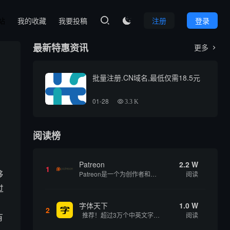
本站
我的收藏
我要投稿
注册
登录

最新特惠资讯
更多

批量注册.CN域名,最低仅需18.5元
01-28
3.3 K
阅读榜
Patreon
2.2 W
1
够
Patreon是一个为创作者和艺术家持续资助项目的筹款平台。成千上万的漫画创作者、游戏开发者、播客、音乐家和其他人以一种即时、互动和亲密的方式与粉丝接触和培养。Patreon打算改变人们为其工作获得报酬的方式，从广告支持的创作转向来自粉丝的...
阅读
过
字体天下
1.0 W
2
推荐！超过3万个中英文字体免费下载！
阅读
有