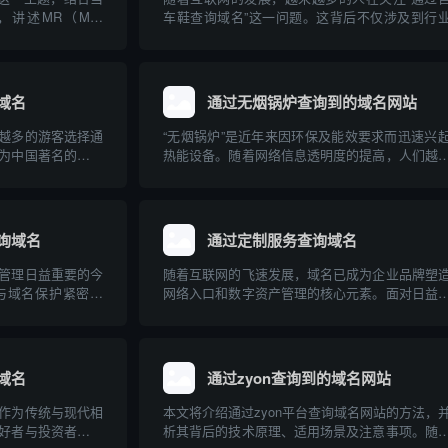
述MR（Mail
车鞋查询域名”这一问题。这背后不仅涉及到行
域名解析中的实际用途和
品在网络上的独特标识，更牵扯到企业品牌建设
与操作步骤。文章
子商务及网络安全等多重维度。本文将系统科普
..
自行车鞋查询域名的实际含义、操作方法、关联
及其对自行...
域名
通过无烟锅炉查询到的域名网站
越多的游客选择通
“无烟锅炉”是近年来因环保及能效要求而迅速兴
为中国著名的旅游
热能设备。随着网络信息透明度的提高，人们越
本文将介绍如何通
多地通过互联网查询、比较各种无烟锅炉产品
域名，并为游客合
牌。本文介绍了与无烟锅炉相关的主要专业网站
特点，并针对无烟锅炉的原理、应用及选购建议
了深入科普...
询域名
通过定制服务查询域名
管理日益重要的今
随着互联网的飞速发展，域名已成为企业品牌塑
与域名保护紧密结
网络入口和数字资产管理的核心元素。面对日益
域名，是品牌全球
的域名注册需求和复杂的市场“抢注”环境，传统
环。本文介绍了马
名查询方式正逐渐暴露出局限性。相比之下，基
查询的关联，以及
数据和多样化需求定制的查询服务，能够为用户
更高效、...
域名
通过zyon查询到的域名网站
作为传统与现代相
本文将介绍通过zyon平台查询域名网站的方法，
好者与投资者的关
析其背后的技术原理、适用场景及注意事项。随