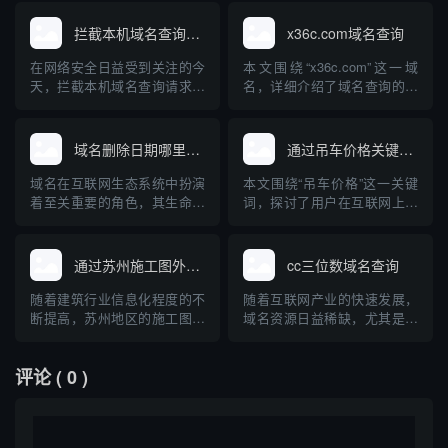
位和创业者关心商标域名查询
关注意事项日益受到关注。本
的价格，以及查询的流程和注
文将介绍查询中文域名转让的
拦截本机域名查询请求
x36c.com域名查询
意事项。本文将为您详细介绍
基本方法，以及在转让过程中
当前中国市场中商标域名查询
的法律风险和注意事项，帮助
在网络安全日益受到关注的今
本文围绕“x36c.com”这一域
的费用区间、查询方式，并就
用户安全、规范、高效地完成
天，拦截本机域名查询请求成
名，详细介绍了域名查询的基
其对品牌保护的重要意义做出
中文域名的转让操作。
为许多用户和网络管理员关心
本流程、需要关注的核心信
专业解...
的话题。本文围绕“本机域名查
息，并结合当前域名市场与网
询请求”的基本概念、常见应用
络安全背景，分析了域名查询
域名删除日期哪里查询最权威
通过吊车价格关键词查询到的域名
场景、潜在风险以及拦截方式
的实际意义与注意事项。旨在
进行了详细解析，并提供了实
帮助读者全方位了解域名查询
域名在互联网生态系统中扮演
本文围绕“吊车价格”这一关键
际操作方法与注意事项，为读
的操作及其在互联网生态中的
着至关重要的角色，其生命周
词，探讨了用户在互联网上通
者科普相关知识，提升网络安
作用。
期中的“删除”环节更是受到众
过搜索引擎查找吊车价格时，
全...
多域名投资人、企业及个人用
可能查询到的主要相关域名，
户的关注。了解域名的删除日
并分析了这些域名的类型、内
通过苏州施工图外包查询域名
cc三位数域名查询
期，有助于把握抢注时机，规
容特点及其在行业中的作用。
避法律与业务风险。然而，如
文章还对影响吊车价格的关键
随着建筑行业信息化程度的不
随着互联网产业的快速发展，
何准确、权威地查询域名删除
因素进行了简要科普，帮助有
断提高，苏州地区的施工图外
域名资源日益稀缺，尤其是三
日期，仍然是很多人关心的问
购置或租赁吊车意愿的用户理
包服务逐渐向线上发展。通过
位数短域名因其稀有性与易记
题。...
性选...
查询相关域名，设计单位和个
性，成为企业与投资者追捧的
评论
( 0 )
人不仅可以高效寻找外包合作
热门对象。本文将围绕“cc三位
方，还能降低沟通成本，提高
数域名查询”主题，详细介绍三
图纸质量和交付效率。本文将
位数.cc域名的含义、分布状
科普如何通过域名有效查询苏
况、注册价值及如何查询、注