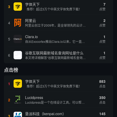
字体天下
7
3
推荐！超过3万个中英文字体免费下载！
点赞
阿里云
2
4
阿里云创立于2009年，是全球领先的云计算及人工智能科技公司，致力于以在线公共服务的方式，提供安全、可靠的计算和数据处理能力，让计算和人工智能成为普惠科技。阿里云服务着制造、金融、政务、交通、医疗、电信、能源等众多领域的企业，包括中国联通、...
点赞
Clara.io
1
5
自从Exocortex推出Clara.io以来，它一直是三维市场的一个轰动。一个完全免费的三维计算机图形软件，它可以在任何兼容设备上的任何支持webGL的浏览器上运行，甚至是安卓系统。它允许设计师建模、制作动画、渲染和分享三维内容，其强大的...
点赞
谷歌互联网最新域名查询网址是什么
1
6
本文将详细解答“谷歌互联网最新域名查询网址是什么”这一常见问题，介绍谷歌官方域名查询及WHOIS服务的现状，并科普互联网域名基础知识、查询方式及实用建议，帮助用户正确掌握域名检索的方法，安全合理地获取所需信息。
点赞
点击榜
字体天下
883
1
推荐！超过3万个中英文字体免费下载！
点击
Lucidpress
350
2
Lucidpress是一个在线设计工具，可以帮助你快速创建专业的、令人惊叹的数字视觉内容，只需点击一个按钮就可以在线发布、打印或通过社交媒体分享。现在就下载，从试用版开始，让你看起来和感觉像个设计天才。
点击
垦派科技（kenpai.com）
145
3