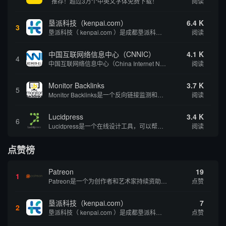
推荐！超过3万个中英文字体免费下载！
阅读
垦派科技（kenpai.com）
6.4 K
3
垦派科技（ kenpai.com ）是成都垦派科技有限公司旗下互联网基础资源服务平台，公司于2012年在中国成都成立，公司创始人团队深耕互联网基础资源领域20余年，拥有丰富的产品、运营、客户服务经验。 垦派产品 公司围绕互联网核心基础资源 ...
阅读
中国互联网络信息中心（CNNIC）
4.1 K
4
中国互联网络信息中心（China Internet Network Information Center，简称CNNIC）于1997年6月3日组建，现为工业和信息化部直属事业单位，行使国家互联网络信息中心职责。 作为中国信息社会重要的基础设...
阅读
Monitor Backlinks
3.7 K
5
Monitor Backlinks是一个反向链接监测和分析工具，网络营销人员用来分析他们自己的网站或竞争对手的网站的反向链接。该工具定期发送关于你的网站的新链接、破损或旧的反向链接、竞争对手的链接情况和更好的SEO想法的更新。各种反向链接指...
阅读
Lucidpress
3.4 K
6
Lucidpress是一个在线设计工具，可以帮助你快速创建专业的、令人惊叹的数字视觉内容，只需点击一个按钮就可以在线发布、打印或通过社交媒体分享。现在就下载，从试用版开始，让你看起来和感觉像个设计天才。
阅读
点赞榜
Patreon
19
1
Patreon是一个为创作者和艺术家持续资助项目的筹款平台。成千上万的漫画创作者、游戏开发者、播客、音乐家和其他人以一种即时、互动和亲密的方式与粉丝接触和培养。Patreon打算改变人们为其工作获得报酬的方式，从广告支持的创作转向来自粉丝的...
点赞
垦派科技（kenpai.com）
7
2
垦派科技（ kenpai.com ）是成都垦派科技有限公司旗下互联网基础资源服务平台，公司于2012年在中国成都成立，公司创始人团队深耕互联网基础资源领域20余年，拥有丰富的产品、运营、客户服务经验。 垦派产品 公司围绕互联网核心基础资源 ...
点赞