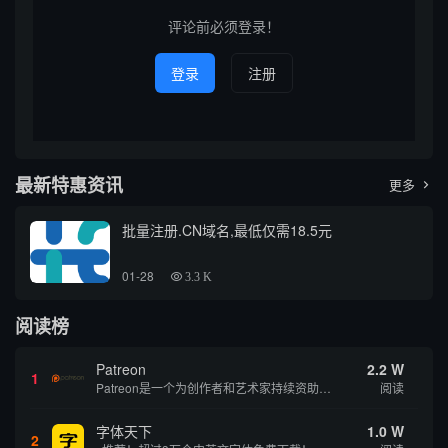
州施工图外包资源，并对常见
册相关资源，为有意向入手...
的网站...
评论前必须登录！
登录
注册
最新特惠资讯
更多

批量注册.CN域名,最低仅需18.5元
01-28
3.3 K
阅读榜
Patreon
2.2 W
1
Patreon是一个为创作者和艺术家持续资助项目的筹款平台。成千上万的漫画创作者、游戏开发者、播客、音乐家和其他人以一种即时、互动和亲密的方式与粉丝接触和培养。Patreon打算改变人们为其工作获得报酬的方式，从广告支持的创作转向来自粉丝的...
阅读
字体天下
1.0 W
2