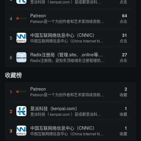
垦派科技（ kenpai.com ）是成都垦派科技有限公司旗下互联网基础资源服务平台，公司于2012年在中国成都成立，公司创始人团队深耕互联网基础资源领域20余年，拥有丰富的产品、运营、客户服务经验。 垦派产品 公司围绕互联网核心基础资源 ...
点击
Patreon
64
4
Patreon是一个为创作者和艺术家持续资助项目的筹款平台。成千上万的漫画创作者、游戏开发者、播客、音乐家和其他人以一种即时、互动和亲密的方式与粉丝接触和培养。Patreon打算改变人们为其工作获得报酬的方式，从广告支持的创作转向来自粉丝的...
点击
中国互联网络信息中心（CNNIC）
31
5
中国互联网络信息中心（China Internet Network Information Center，简称CNNIC）于1997年6月3日组建，现为工业和信息化部直属事业单位，行使国家互联网络信息中心职责。 作为中国信息社会重要的基础设...
点击
Radix注册局（管理.site、.online等顶级域名）
27
6
Radix注册局，是知名顶级域名注册管理机构，目前已有：.SITE,.ONLINE,.STORE,.TECH,.FUN,.WEBSITE,.SPACE,.PRESS,.UNO,和.HOST域名通过中国工业和信息化部备案。
点击
收藏榜
Patreon
2
1
Patreon是一个为创作者和艺术家持续资助项目的筹款平台。成千上万的漫画创作者、游戏开发者、播客、音乐家和其他人以一种即时、互动和亲密的方式与粉丝接触和培养。Patreon打算改变人们为其工作获得报酬的方式，从广告支持的创作转向来自粉丝的...
收藏
垦派科技（kenpai.com）
1
2
垦派科技（ kenpai.com ）是成都垦派科技有限公司旗下互联网基础资源服务平台，公司于2012年在中国成都成立，公司创始人团队深耕互联网基础资源领域20余年，拥有丰富的产品、运营、客户服务经验。 垦派产品 公司围绕互联网核心基础资源 ...
收藏
中国互联网络信息中心（CNNIC）
1
3
中国互联网络信息中心（China Internet Network Information Center，简称CNNIC）于1997年6月3日组建，现为工业和信息化部直属事业单位，行使国家互联网络信息中心职责。 作为中国信息社会重要的基础设...
收藏