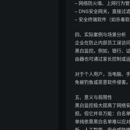
– 网络防火墙、上网行为
– DNS安全网关，直接过
– 安全终端软件（如杀毒
四、实际案例与场景分析
企业在防止内部员工误访
黑白监控。例如，银行、
由器也可通过家长控制或
对于个人用户，当电脑、
免被钓鱼或恶意软件侵害
五、意义与局限性
黑白监控极大提高了网络
担。但它并非万能：白名
单纯依靠黑白名单难以应
析、人工智能、安全威胁