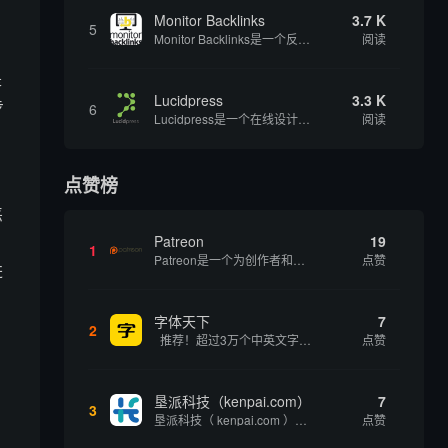
Monitor Backlinks
3.7 K
5
Monitor Backlinks是一个反向链接监测和分析工具，网络营销人员用来分析他们自己的网站或竞争对手的网站的反向链接。该工具定期发送关于你的网站的新链接、破损或旧的反向链接、竞争对手的链接情况和更好的SEO想法的更新。各种反向链接指...
阅读
是
Lucidpress
3.3 K
步
6
Lucidpress是一个在线设计工具，可以帮助你快速创建专业的、令人惊叹的数字视觉内容，只需点击一个按钮就可以在线发布、打印或通过社交媒体分享。现在就下载，从试用版开始，让你看起来和感觉像个设计天才。
阅读
点赞榜
恶
Patreon
19
1
Patreon是一个为创作者和艺术家持续资助项目的筹款平台。成千上万的漫画创作者、游戏开发者、播客、音乐家和其他人以一种即时、互动和亲密的方式与粉丝接触和培养。Patreon打算改变人们为其工作获得报酬的方式，从广告支持的创作转向来自粉丝的...
点赞
进
字体天下
7
2
推荐！超过3万个中英文字体免费下载！
点赞
垦派科技（kenpai.com）
7
3
垦派科技（ kenpai.com ）是成都垦派科技有限公司旗下互联网基础资源服务平台，公司于2012年在中国成都成立，公司创始人团队深耕互联网基础资源领域20余年，拥有丰富的产品、运营、客户服务经验。 垦派产品 公司围绕互联网核心基础资源 ...
点赞