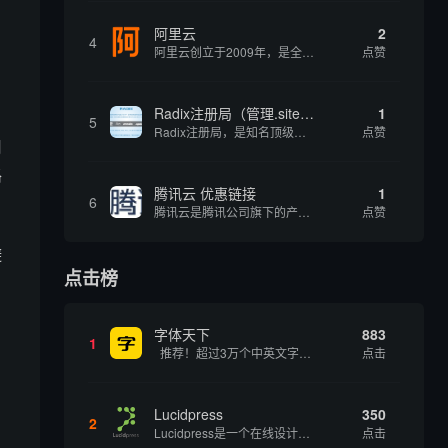
阿里云
2
4
阿里云创立于2009年，是全球领先的云计算及人工智能科技公司，致力于以在线公共服务的方式，提供安全、可靠的计算和数据处理能力，让计算和人工智能成为普惠科技。阿里云服务着制造、金融、政务、交通、医疗、电信、能源等众多领域的企业，包括中国联通、...
点赞
Radix注册局（管理.site、.online等顶级域名）
1
5
Radix注册局，是知名顶级域名注册管理机构，目前已有：.SITE,.ONLINE,.STORE,.TECH,.FUN,.WEBSITE,.SPACE,.PRESS,.UNO,和.HOST域名通过中国工业和信息化部备案。
点赞
用
路
腾讯云 优惠链接
1
6
腾讯云是腾讯公司旗下的产品，为开发者及企业提供云服务、云数据、云运营等整体一站式服务方案。 具体包括云服务器、云存储、云数据库和弹性web引擎等基础云服务；腾讯云分析（MTA）、腾讯云推送（信鸽）等腾讯整体大数据能力；以及 QQ互联、QQ空...
点赞
避
点击榜
字体天下
883
1
推荐！超过3万个中英文字体免费下载！
点击
，
Lucidpress
350
2
Lucidpress是一个在线设计工具，可以帮助你快速创建专业的、令人惊叹的数字视觉内容，只需点击一个按钮就可以在线发布、打印或通过社交媒体分享。现在就下载，从试用版开始，让你看起来和感觉像个设计天才。
点击