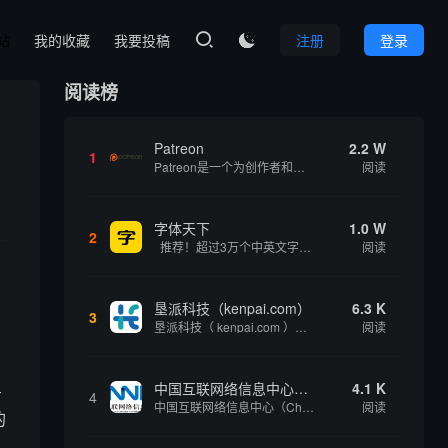
本站
我的收藏
我要投稿
注册
登录

阅读榜
Patreon
2.2 W
1
Patreon是一个为创作者和艺术家持续资助项目的筹款平台。成千上万的漫画创作者、游戏开发者、播客、音乐家和其他人以一种即时、互动和亲密的方式与粉丝接触和培养。Patreon打算改变人们为其工作获得报酬的方式，从广告支持的创作转向来自粉丝的...
阅读
字体天下
1.0 W
2
推荐！超过3万个中英文字体免费下载！
阅读
垦派科技（kenpai.com）
6.3 K
3
垦派科技（ kenpai.com ）是成都垦派科技有限公司旗下互联网基础资源服务平台，公司于2012年在中国成都成立，公司创始人团队深耕互联网基础资源领域20余年，拥有丰富的产品、运营、客户服务经验。 垦派产品 公司围绕互联网核心基础资源 ...
阅读
中国互联网络信息中心（CNNIC）
4.1 K
—
4
中国互联网络信息中心（China Internet Network Information Center，简称CNNIC）于1997年6月3日组建，现为工业和信息化部直属事业单位，行使国家互联网络信息中心职责。 作为中国信息社会重要的基础设...
阅读
的