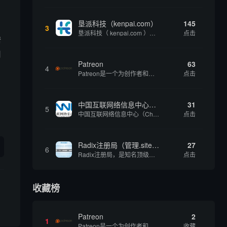
垦派科技（kenpai.com）
145
3
垦派科技（ kenpai.com ）是成都垦派科技有限公司旗下互联网基础资源服务平台，公司于2012年在中国成都成立，公司创始人团队深耕互联网基础资源领域20余年，拥有丰富的产品、运营、客户服务经验。 垦派产品 公司围绕互联网核心基础资源 ...
点击
情
用
Patreon
63
4
Patreon是一个为创作者和艺术家持续资助项目的筹款平台。成千上万的漫画创作者、游戏开发者、播客、音乐家和其他人以一种即时、互动和亲密的方式与粉丝接触和培养。Patreon打算改变人们为其工作获得报酬的方式，从广告支持的创作转向来自粉丝的...
点击
中国互联网络信息中心（CNNIC）
31
5
中国互联网络信息中心（China Internet Network Information Center，简称CNNIC）于1997年6月3日组建，现为工业和信息化部直属事业单位，行使国家互联网络信息中心职责。 作为中国信息社会重要的基础设...
点击
Radix注册局（管理.site、.online等顶级域名）
27
6
Radix注册局，是知名顶级域名注册管理机构，目前已有：.SITE,.ONLINE,.STORE,.TECH,.FUN,.WEBSITE,.SPACE,.PRESS,.UNO,和.HOST域名通过中国工业和信息化部备案。
点击
收藏榜
Patreon
2
1
Patreon是一个为创作者和艺术家持续资助项目的筹款平台。成千上万的漫画创作者、游戏开发者、播客、音乐家和其他人以一种即时、互动和亲密的方式与粉丝接触和培养。Patreon打算改变人们为其工作获得报酬的方式，从广告支持的创作转向来自粉丝的...
收藏