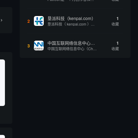
垦派科技（kenpai.com）
1
2
垦派科技（ kenpai.com ）是成都垦派科技有限公司旗下互联网基础资源服务平台，公司于2012年在中国成都成立，公司创始人团队深耕互联网基础资源领域20余年，拥有丰富的产品、运营、客户服务经验。 垦派产品 公司围绕互联网核心基础资源 ...
收藏
中国互联网络信息中心（CNNIC）
1
3
中国互联网络信息中心（China Internet Network Information Center，简称CNNIC）于1997年6月3日组建，现为工业和信息化部直属事业单位，行使国家互联网络信息中心职责。 作为中国信息社会重要的基础设...
收藏