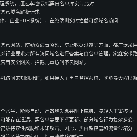
管理系统，通过本地/云端黑白名单库实时比对
滤恶意域名解析请求
软件、企业EDR系统），在终端侧实时拦截可疑域名访问
问恶意网站、防勒索病毒感染、防止数据泄露等方面，都广泛采
证券行业要求对所有访问域名进行备案与白名单管理。家庭宽带
运营商安全网关，拦截儿童访问不良网站。
手机访问未知网址时，如果接入了黑白监控系统，就能最大程度
。
安全水平，能够自动、高效地发现并阻止威胁，减轻人工审核负
单可能存在遗漏、黑名单需要不断更新、部分域名行为复杂多变
对高级持续性威胁和未知攻击。因此，黑白监控需和流量沙箱分
情报等系统协同使用，提升整体防御能力。