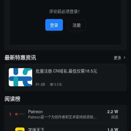
威的域名查询方法及相关注
意...
评论前必须登录！
登录
注册
最新特惠资讯
更多

批量注册.CN域名,最低仅需18.5元
01-28
3.3 K
阅读榜
Patreon
2.2 W
1
Patreon是一个为创作者和艺术家持续资助项目的筹款平台。成千上万的漫画创作者、游戏开发者、播客、音乐家和其他人以一种即时、互动和亲密的方式与粉丝接触和培养。Patreon打算改变人们为其工作获得报酬的方式，从广告支持的创作转向来自粉丝的...
阅读
字体天下
1.0 W