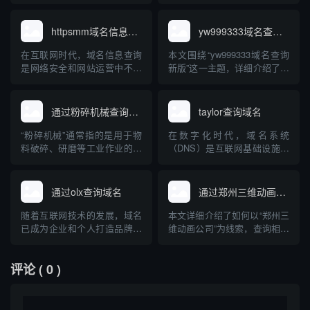
文章将科普dawniej的定义、功
进行了梳理和分析，并结合
能、应用场景，并结合实际操
“100h”可能涉及的行业领域、
作步骤，帮助读者理解并掌握
应用场景做了专业化科普，旨
httpsmm域名信息查询
yw999333域名查询新版
使用dawniej查询域名的方法和
在帮助读者了解“100h”域名背
注意事项，为互联网资源管
后的意义、用途和注册情况，
在互联网时代，域名信息查询
本文围绕“yw999333域名查询
理、品牌保护以及安全风险防
以及选择此类域名时需注意的
是网络安全和网站运营中不可
新版”这一主题，详细介绍了域
范提供技术参...
要点。
或缺的环节。“httpsmm”这一
名查询的定义、主流查询方
关键词常被用户关注用于域名
式、新版查询工具的创新特
信息查询相关操作。本文将系
点，并以yw999333域名为例，
通过粉碎机械查询域名
taylor查询域名
统讲解什么是域名信息查询、
指导用户如何科学有效地进行
httpsmm是否为特定服务、如
域名状态监测和风险识别。文
“粉碎机械”通常指的是用于物
在数字化时代，域名系统
何安全有效地进行域名信息查
章还会科普域名的基础知识、
料破碎、研磨等工业作业的机
（DNS）是互联网基础设施的
询，还将介绍常见查...
常见查询误区与防骗...
械设备。然而，很多人在互联
重要组成部分。taylor查询域名
网领域也会有疑问：如何通过
（Taylor Domain Query）其实
“粉碎机械”来查询域名？本文
并非一个标准术语，而是用户
通过olx查询域名
通过郑州三维动画公司查询域名
将科普域名、查询方法以及“粉
通过特定工具或平台查询包含
碎机械”作为关键词在域名查询
“taylor”字样或相关的域名信
随着互联网技术的发展，域名
本文详细介绍了如何以“郑州三
过程中可能的应用场景，帮助
息。本文将详细介绍域名查...
已成为企业和个人打造品牌、
维动画公司”为线索，查询相关
大家理解工业设备与互联网...
建立网络身份的重要资源。不
域名的方法与流程，同时对三
少用户在查找或购买心仪域名
维动画行业在郑州的发展现状
评论
( 0 )
时，经常混淆域名查询平台与
及其网络布局进行了系统科
OLX等二手交易平台。本文将
普。文章旨在提升读者对三维
详细探讨“通过OLX查询域名”
动画公司网络品牌认知，并指
的实际情况，并科普正规、权
导正确高效的域名查询操作。