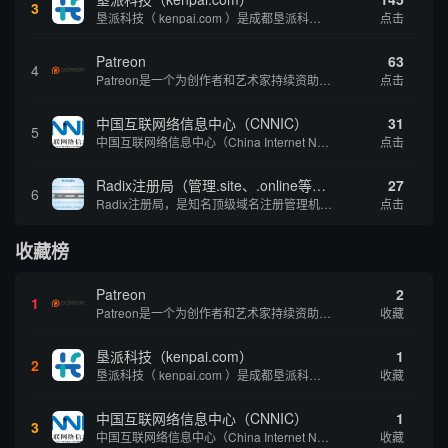
3
垦派科技（ kenpai.com ）是成都垦派科技有限公司旗下互联网基础资源服务平台，公司于2012年在中国成都成立，公司创始人团队深耕互联网基础资源领域20余年，拥有丰富的产品、运营、客户服务经验。 垦派产品 公司围绕互联网核心基础资源 ...
点击
Patreon
63
4
Patreon是一个为创作者和艺术家持续资助项目的筹款平台。成千上万的漫画创作者、游戏开发者、播客、音乐家和其他人以一种即时、互动和亲密的方式与粉丝接触和培养。Patreon打算改变人们为其工作获得报酬的方式，从广告支持的创作转向来自粉丝的...
点击
中国互联网络信息中心（CNNIC）
31
5
中国互联网络信息中心（China Internet Network Information Center，简称CNNIC）于1997年6月3日组建，现为工业和信息化部直属事业单位，行使国家互联网络信息中心职责。 作为中国信息社会重要的基础设...
点击
Radix注册局（管理.site、.online等顶级域名）
27
6
Radix注册局，是知名顶级域名注册管理机构，目前已有：.SITE,.ONLINE,.STORE,.TECH,.FUN,.WEBSITE,.SPACE,.PRESS,.UNO,和.HOST域名通过中国工业和信息化部备案。
点击
收藏榜
Patreon
2
1
Patreon是一个为创作者和艺术家持续资助项目的筹款平台。成千上万的漫画创作者、游戏开发者、播客、音乐家和其他人以一种即时、互动和亲密的方式与粉丝接触和培养。Patreon打算改变人们为其工作获得报酬的方式，从广告支持的创作转向来自粉丝的...
收藏
垦派科技（kenpai.com）
1
2
垦派科技（ kenpai.com ）是成都垦派科技有限公司旗下互联网基础资源服务平台，公司于2012年在中国成都成立，公司创始人团队深耕互联网基础资源领域20余年，拥有丰富的产品、运营、客户服务经验。 垦派产品 公司围绕互联网核心基础资源 ...
收藏
中国互联网络信息中心（CNNIC）
1
3
中国互联网络信息中心（China Internet Network Information Center，简称CNNIC）于1997年6月3日组建，现为工业和信息化部直属事业单位，行使国家互联网络信息中心职责。 作为中国信息社会重要的基础设...
收藏