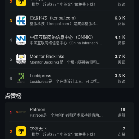
2
推荐！超过3万个中英文字体免费下载！
阅读
垦派科技（kenpai.com）
6.3 K
3
垦派科技（ kenpai.com ）是成都垦派科技有限公司旗下互联网基础资源服务平台，公司于2012年在中国成都成立，公司创始人团队深耕互联网基础资源领域20余年，拥有丰富的产品、运营、客户服务经验。 垦派产品 公司围绕互联网核心基础资源 ...
阅读
中国互联网络信息中心（CNNIC）
4.1 K
4
中国互联网络信息中心（China Internet Network Information Center，简称CNNIC）于1997年6月3日组建，现为工业和信息化部直属事业单位，行使国家互联网络信息中心职责。 作为中国信息社会重要的基础设...
阅读
Monitor Backlinks
3.7 K
5
Monitor Backlinks是一个反向链接监测和分析工具，网络营销人员用来分析他们自己的网站或竞争对手的网站的反向链接。该工具定期发送关于你的网站的新链接、破损或旧的反向链接、竞争对手的链接情况和更好的SEO想法的更新。各种反向链接指...
阅读
Lucidpress
3.3 K
6
Lucidpress是一个在线设计工具，可以帮助你快速创建专业的、令人惊叹的数字视觉内容，只需点击一个按钮就可以在线发布、打印或通过社交媒体分享。现在就下载，从试用版开始，让你看起来和感觉像个设计天才。
阅读
点赞榜
Patreon
19
1
Patreon是一个为创作者和艺术家持续资助项目的筹款平台。成千上万的漫画创作者、游戏开发者、播客、音乐家和其他人以一种即时、互动和亲密的方式与粉丝接触和培养。Patreon打算改变人们为其工作获得报酬的方式，从广告支持的创作转向来自粉丝的...
点赞
字体天下
7
2
推荐！超过3万个中英文字体免费下载！
点赞