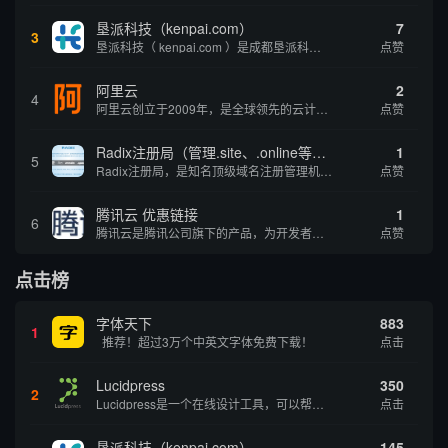
垦派科技（kenpai.com）
7
3
垦派科技（ kenpai.com ）是成都垦派科技有限公司旗下互联网基础资源服务平台，公司于2012年在中国成都成立，公司创始人团队深耕互联网基础资源领域20余年，拥有丰富的产品、运营、客户服务经验。 垦派产品 公司围绕互联网核心基础资源 ...
点赞
阿里云
2
4
阿里云创立于2009年，是全球领先的云计算及人工智能科技公司，致力于以在线公共服务的方式，提供安全、可靠的计算和数据处理能力，让计算和人工智能成为普惠科技。阿里云服务着制造、金融、政务、交通、医疗、电信、能源等众多领域的企业，包括中国联通、...
点赞
Radix注册局（管理.site、.online等顶级域名）
1
5
Radix注册局，是知名顶级域名注册管理机构，目前已有：.SITE,.ONLINE,.STORE,.TECH,.FUN,.WEBSITE,.SPACE,.PRESS,.UNO,和.HOST域名通过中国工业和信息化部备案。
点赞
腾讯云 优惠链接
1
6
腾讯云是腾讯公司旗下的产品，为开发者及企业提供云服务、云数据、云运营等整体一站式服务方案。 具体包括云服务器、云存储、云数据库和弹性web引擎等基础云服务；腾讯云分析（MTA）、腾讯云推送（信鸽）等腾讯整体大数据能力；以及 QQ互联、QQ空...
点赞
点击榜
字体天下
883
1
推荐！超过3万个中英文字体免费下载！
点击
Lucidpress
350
2
Lucidpress是一个在线设计工具，可以帮助你快速创建专业的、令人惊叹的数字视觉内容，只需点击一个按钮就可以在线发布、打印或通过社交媒体分享。现在就下载，从试用版开始，让你看起来和感觉像个设计天才。
点击
垦派科技（kenpai.com）
145