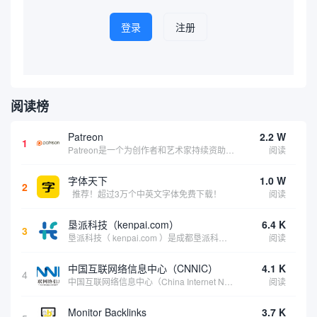
登录
注册
阅读榜
Patreon
2.2 W
1
Patreon是一个为创作者和艺术家持续资助项目的筹款平台。成千上万的漫画创作者、游戏开发者、播客、音乐家和其他人以一种即时、互动和亲密的方式与粉丝接触和培养。Patreon打算改变人们为其工作获得报酬的方式，从广告支持的创作转向来自粉丝的...
阅读
字体天下
1.0 W
2
推荐！超过3万个中英文字体免费下载！
阅读
垦派科技（kenpai.com）
6.4 K
3
垦派科技（ kenpai.com ）是成都垦派科技有限公司旗下互联网基础资源服务平台，公司于2012年在中国成都成立，公司创始人团队深耕互联网基础资源领域20余年，拥有丰富的产品、运营、客户服务经验。 垦派产品 公司围绕互联网核心基础资源 ...
阅读
中国互联网络信息中心（CNNIC）
4.1 K
4
中国互联网络信息中心（China Internet Network Information Center，简称CNNIC）于1997年6月3日组建，现为工业和信息化部直属事业单位，行使国家互联网络信息中心职责。 作为中国信息社会重要的基础设...
阅读
Monitor Backlinks
3.7 K