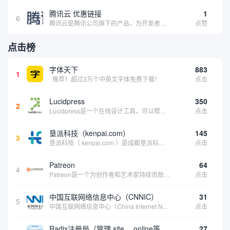
腾讯云 优惠链接
1
6
腾讯云是腾讯公司旗下的产品，为开发者及企业提供云服务、云数据、云运营等整体一站式服务方案。 具体包括云服务器、云存储、云数据库和弹性web引擎等基础云服务；腾讯云分析（MTA）、腾讯云推送（信鸽）等腾讯整体大数据能力；以及 QQ互联、QQ空...
点赞
点击榜
字体天下
883
1
推荐！超过3万个中英文字体免费下载！
点击
Lucidpress
350
2
Lucidpress是一个在线设计工具，可以帮助你快速创建专业的、令人惊叹的数字视觉内容，只需点击一个按钮就可以在线发布、打印或通过社交媒体分享。现在就下载，从试用版开始，让你看起来和感觉像个设计天才。
点击
垦派科技（kenpai.com）
145
3
垦派科技（ kenpai.com ）是成都垦派科技有限公司旗下互联网基础资源服务平台，公司于2012年在中国成都成立，公司创始人团队深耕互联网基础资源领域20余年，拥有丰富的产品、运营、客户服务经验。 垦派产品 公司围绕互联网核心基础资源 ...
点击
Patreon
64
4
Patreon是一个为创作者和艺术家持续资助项目的筹款平台。成千上万的漫画创作者、游戏开发者、播客、音乐家和其他人以一种即时、互动和亲密的方式与粉丝接触和培养。Patreon打算改变人们为其工作获得报酬的方式，从广告支持的创作转向来自粉丝的...
点击
中国互联网络信息中心（CNNIC）
31
5
中国互联网络信息中心（China Internet Network Information Center，简称CNNIC）于1997年6月3日组建，现为工业和信息化部直属事业单位，行使国家互联网络信息中心职责。 作为中国信息社会重要的基础设...
点击
Radix注册局（管理.site、.online等顶级域名）
27