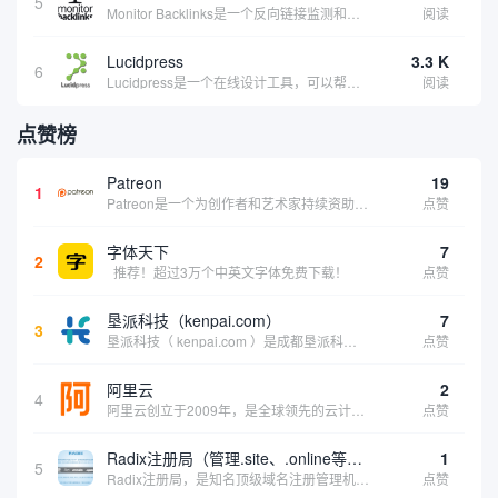
5
Monitor Backlinks是一个反向链接监测和分析工具，网络营销人员用来分析他们自己的网站或竞争对手的网站的反向链接。该工具定期发送关于你的网站的新链接、破损或旧的反向链接、竞争对手的链接情况和更好的SEO想法的更新。各种反向链接指...
阅读
Lucidpress
3.3 K
6
Lucidpress是一个在线设计工具，可以帮助你快速创建专业的、令人惊叹的数字视觉内容，只需点击一个按钮就可以在线发布、打印或通过社交媒体分享。现在就下载，从试用版开始，让你看起来和感觉像个设计天才。
阅读
点赞榜
Patreon
19
1
Patreon是一个为创作者和艺术家持续资助项目的筹款平台。成千上万的漫画创作者、游戏开发者、播客、音乐家和其他人以一种即时、互动和亲密的方式与粉丝接触和培养。Patreon打算改变人们为其工作获得报酬的方式，从广告支持的创作转向来自粉丝的...
点赞
字体天下
7
2
推荐！超过3万个中英文字体免费下载！
点赞
垦派科技（kenpai.com）
7
3
垦派科技（ kenpai.com ）是成都垦派科技有限公司旗下互联网基础资源服务平台，公司于2012年在中国成都成立，公司创始人团队深耕互联网基础资源领域20余年，拥有丰富的产品、运营、客户服务经验。 垦派产品 公司围绕互联网核心基础资源 ...
点赞
阿里云
2
4
阿里云创立于2009年，是全球领先的云计算及人工智能科技公司，致力于以在线公共服务的方式，提供安全、可靠的计算和数据处理能力，让计算和人工智能成为普惠科技。阿里云服务着制造、金融、政务、交通、医疗、电信、能源等众多领域的企业，包括中国联通、...
点赞
Radix注册局（管理.site、.online等顶级域名）
1
5
Radix注册局，是知名顶级域名注册管理机构，目前已有：.SITE,.ONLINE,.STORE,.TECH,.FUN,.WEBSITE,.SPACE,.PRESS,.UNO,和.HOST域名通过中国工业和信息化部备案。
点赞