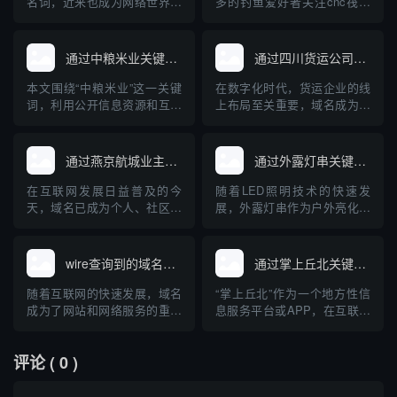
名词，近来也成为网络世界中
多的钓鱼爱好者关注cnc筏钓
一款深受欢迎的域名查询工
轮等专业装备。与此同时，互
具。对于正在建站、创业和运
联网的发展使得相关设备和品
营企业的朋友来说，快速、准
牌的域名注册及查询成为大家
通过中粮米业关键词查询到的域名
通过四川货运公司查询域名
确地查询域名及其关联信息是
关心的问题。本文将从“cnc筏
一项十分重要的任务。本文将
钓轮”出发，介绍如何查询相关
本文围绕“中粮米业”这一关键
在数字化时代，货运企业的线
对“下午茶”域名查询工具的原
域名，并普及域名查询的基础
词，利用公开信息资源和互联
上布局至关重要，域名成为企
理、使用方法、优势及注意事
知识，帮助钓鱼装备品牌构...
网查询工具，检索分析现阶段
业网络身份的核心标识。本文
项进...
与“中粮米业”相关的主要域
将详细介绍如何通过四川货运
名，并探讨企业域名注册与保
公司查询其域名，以及域名在
通过燕京航城业主群查询域名
通过外露灯串关键词查询到的域名
护的重要性。通过具体案例，
货运行业中的重要作用，帮助
普及企业开展网络布局、加强
企业和个人规范管理和查询域
在互联网发展日益普及的今
随着LED照明技术的快速发
品牌保护的科普知识，为中小
名，提高网络安全意识。
天，域名已成为个人、社区、
展，外露灯串作为户外亮化工
企业互联网品牌建设提供参
企业展示自身及资源管理的重
程中的重要装饰与照明产品，
考。
要载体。对于像“燕京航城业主
其在市场上的关注度持续上
群”这样的社区组织，如何通过
升。用户或企业在选择外露灯
wire查询到的域名网站
通过掌上丘北关键词查询到的域名
群体资源、技术手段高效查找
串产品时，经常通过关键词搜
相关域名，成为业主们关注的
索，以获得相关的资讯、产品
随着互联网的快速发展，域名
“掌上丘北”作为一个地方性信
话题。本文将介绍域名的基础
或供应商信息。本文介绍了通
成为了网站和网络服务的重要
息服务平台或APP，在互联网
知识、社区群组如何有效协作
过“外露灯串”这一关键词查询
组成部分。在日常工作和信息
中有着独特的存在感。用户通
开展...
到的主...
安全领域，"wire"常被用作工
过输入“掌上丘北”这一关键
评论
( 0 )
具或关键词，帮助用户查询特
词，可以在各类搜索引擎或应
定的域名及其相关信息。本文
用商店中检索相关的官方、媒
将聚焦于“wire查询到的域名网
体、商业以及信息类域名。本