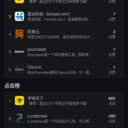
推荐！超过3万个中英文字体免费下载！
点赞
垦派科技（kenpai.com）
7
3
垦派科技（ kenpai.com ）是成都垦派科技有限公司旗下互联网基础资源服务平台，公司于2012年在中国成都成立，公司创始人团队深耕互联网基础资源领域20余年，拥有丰富的产品、运营、客户服务经验。 垦派产品 公司围绕互联网核心基础资源 ...
点赞
阿里云
2
4
阿里云创立于2009年，是全球领先的云计算及人工智能科技公司，致力于以在线公共服务的方式，提供安全、可靠的计算和数据处理能力，让计算和人工智能成为普惠科技。阿里云服务着制造、金融、政务、交通、医疗、电信、能源等众多领域的企业，包括中国联通、...
点赞
ecomdash
1
5
Ecomdash是一个库存管理工具，帮助电子商务企业主实现在线运营的自动化。这个工具使在线零售商有能力将与库存、运输和产品上市有关的繁琐任务自动化。卖家可以从一个方便的仪表盘上管理各种多渠道功能。
点赞
Clara.io
1
6
自从Exocortex推出Clara.io以来，它一直是三维市场的一个轰动。一个完全免费的三维计算机图形软件，它可以在任何兼容设备上的任何支持webGL的浏览器上运行，甚至是安卓系统。它允许设计师建模、制作动画、渲染和分享三维内容，其强大的...
点赞
点击榜
字体天下
883
1
推荐！超过3万个中英文字体免费下载！
点击
Lucidpress
350
2
Lucidpress是一个在线设计工具，可以帮助你快速创建专业的、令人惊叹的数字视觉内容，只需点击一个按钮就可以在线发布、打印或通过社交媒体分享。现在就下载，从试用版开始，让你看起来和感觉像个设计天才。
点击