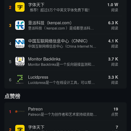
字体天下
1.0 W
2
推荐！超过3万个中英文字体免费下载！
阅读
垦派科技（kenpai.com）
6.3 K
3
垦派科技（ kenpai.com ）是成都垦派科技有限公司旗下互联网基础资源服务平台，公司于2012年在中国成都成立，公司创始人团队深耕互联网基础资源领域20余年，拥有丰富的产品、运营、客户服务经验。 垦派产品 公司围绕互联网核心基础资源 ...
阅读
中国互联网络信息中心（CNNIC）
4.1 K
4
中国互联网络信息中心（China Internet Network Information Center，简称CNNIC）于1997年6月3日组建，现为工业和信息化部直属事业单位，行使国家互联网络信息中心职责。 作为中国信息社会重要的基础设...
阅读
Monitor Backlinks
3.7 K
5
Monitor Backlinks是一个反向链接监测和分析工具，网络营销人员用来分析他们自己的网站或竞争对手的网站的反向链接。该工具定期发送关于你的网站的新链接、破损或旧的反向链接、竞争对手的链接情况和更好的SEO想法的更新。各种反向链接指...
阅读
Lucidpress
3.3 K
6
Lucidpress是一个在线设计工具，可以帮助你快速创建专业的、令人惊叹的数字视觉内容，只需点击一个按钮就可以在线发布、打印或通过社交媒体分享。现在就下载，从试用版开始，让你看起来和感觉像个设计天才。
阅读
点赞榜
Patreon
19
1
Patreon是一个为创作者和艺术家持续资助项目的筹款平台。成千上万的漫画创作者、游戏开发者、播客、音乐家和其他人以一种即时、互动和亲密的方式与粉丝接触和培养。Patreon打算改变人们为其工作获得报酬的方式，从广告支持的创作转向来自粉丝的...
点赞
字体天下
7
2