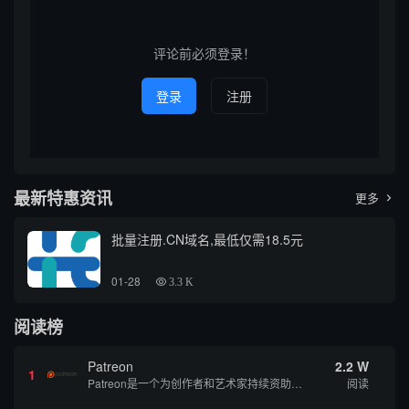
站”，探讨其相关工具、查询方
篇文章将围绕通过“掌上丘北”
法、应用场景以及在...
关键词查询到的典型域名展
开...
评论前必须登录！
登录
注册
最新特惠资讯
更多

批量注册.CN域名,最低仅需18.5元
01-28
3.3 K
阅读榜
Patreon
2.2 W
1
Patreon是一个为创作者和艺术家持续资助项目的筹款平台。成千上万的漫画创作者、游戏开发者、播客、音乐家和其他人以一种即时、互动和亲密的方式与粉丝接触和培养。Patreon打算改变人们为其工作获得报酬的方式，从广告支持的创作转向来自粉丝的...
阅读