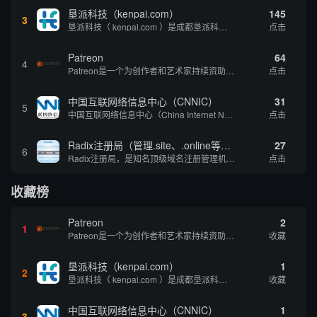
垦派科技（kenpai.com）
145
3
垦派科技（ kenpai.com ）是成都垦派科技有限公司旗下互联网基础资源服务平台，公司于2012年在中国成都成立，公司创始人团队深耕互联网基础资源领域20余年，拥有丰富的产品、运营、客户服务经验。 垦派产品 公司围绕互联网核心基础资源 ...
点击
Patreon
64
4
Patreon是一个为创作者和艺术家持续资助项目的筹款平台。成千上万的漫画创作者、游戏开发者、播客、音乐家和其他人以一种即时、互动和亲密的方式与粉丝接触和培养。Patreon打算改变人们为其工作获得报酬的方式，从广告支持的创作转向来自粉丝的...
点击
中国互联网络信息中心（CNNIC）
31
5
中国互联网络信息中心（China Internet Network Information Center，简称CNNIC）于1997年6月3日组建，现为工业和信息化部直属事业单位，行使国家互联网络信息中心职责。 作为中国信息社会重要的基础设...
点击
Radix注册局（管理.site、.online等顶级域名）
27
6
Radix注册局，是知名顶级域名注册管理机构，目前已有：.SITE,.ONLINE,.STORE,.TECH,.FUN,.WEBSITE,.SPACE,.PRESS,.UNO,和.HOST域名通过中国工业和信息化部备案。
点击
收藏榜
Patreon
2
1
Patreon是一个为创作者和艺术家持续资助项目的筹款平台。成千上万的漫画创作者、游戏开发者、播客、音乐家和其他人以一种即时、互动和亲密的方式与粉丝接触和培养。Patreon打算改变人们为其工作获得报酬的方式，从广告支持的创作转向来自粉丝的...
收藏
垦派科技（kenpai.com）
1
2
垦派科技（ kenpai.com ）是成都垦派科技有限公司旗下互联网基础资源服务平台，公司于2012年在中国成都成立，公司创始人团队深耕互联网基础资源领域20余年，拥有丰富的产品、运营、客户服务经验。 垦派产品 公司围绕互联网核心基础资源 ...
收藏
中国互联网络信息中心（CNNIC）
1
3