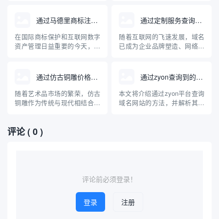
对自行...
中国著名的旅游胜地，拥有丰
高，人们越来越多地通过互联
富的旅游信息资源。本文将介
网查询、比较各种无烟锅炉产
通过马德里商标注册查询域名
通过定制服务查询域名
绍如何通过互联网查询杭州西
品和品牌。本文介绍了与无烟
湖的旅游相关域名，并为游客
锅炉相关的主要专业网站及其
在国际商标保护和互联网数字
随着互联网的飞速发展，域名
合理规划出行提供专业的指导
特点，并针对无烟锅炉的原
资产管理日益重要的今天，企
已成为企业品牌塑造、网络入
意见。
理、应用及选购建议进行了深
业和个人常常将商标注册与域
口和数字资产管理的核心元
入科普...
名保护紧密结合。通过马德里
素。面对日益激增的域名注册
商标注册体系查询域名，是品
需求和复杂的市场“抢注”环
通过仿古铜雕价格查询域名
通过zyon查询到的域名网站
牌全球布局和防止知识产权纠
境，传统的域名查询方式正逐
纷的重要一环。本文介绍了马
渐暴露出局限性。相比之下，
随着艺术品市场的繁荣，仿古
本文将介绍通过zyon平台查询
德里商标注册的基本流程、与
基于大数据和多样化需求定制
铜雕作为传统与现代相结合的
域名网站的方法，并解析其背
域名查询的关联，以及如何有
的查询服务，能够为用户提供
艺术品受到越来越多收藏爱好
后的技术原理、适用场景及注
效利用...
更高效、...
者与投资者的关注。对于意欲
意事项。随着互联网的发展，
评论
( 0 )
入手仿古铜雕的人来说，了解
域名信息在网络安全、品牌保
其市场价格及相关查询方式变
护和信息追踪等领域日益重
得尤为重要。本文将介绍如何
要，掌握高效的域名查询方式
通过互联网进行仿古铜雕价格
成为广大技术人员和普通用户
查询，并推荐几个相关的价格
的需求。本文将以专业、通俗
查询域...
的角...
评论前必须登录！
登录
注册