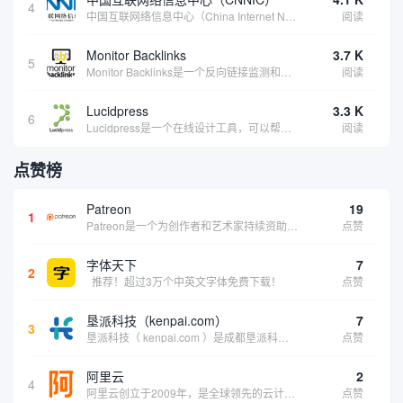
4
中国互联网络信息中心（China Internet Network Information Center，简称CNNIC）于1997年6月3日组建，现为工业和信息化部直属事业单位，行使国家互联网络信息中心职责。 作为中国信息社会重要的基础设...
阅读
Monitor Backlinks
3.7 K
5
Monitor Backlinks是一个反向链接监测和分析工具，网络营销人员用来分析他们自己的网站或竞争对手的网站的反向链接。该工具定期发送关于你的网站的新链接、破损或旧的反向链接、竞争对手的链接情况和更好的SEO想法的更新。各种反向链接指...
阅读
Lucidpress
3.3 K
6
Lucidpress是一个在线设计工具，可以帮助你快速创建专业的、令人惊叹的数字视觉内容，只需点击一个按钮就可以在线发布、打印或通过社交媒体分享。现在就下载，从试用版开始，让你看起来和感觉像个设计天才。
阅读
点赞榜
Patreon
19
1
Patreon是一个为创作者和艺术家持续资助项目的筹款平台。成千上万的漫画创作者、游戏开发者、播客、音乐家和其他人以一种即时、互动和亲密的方式与粉丝接触和培养。Patreon打算改变人们为其工作获得报酬的方式，从广告支持的创作转向来自粉丝的...
点赞
字体天下
7
2
推荐！超过3万个中英文字体免费下载！
点赞
垦派科技（kenpai.com）
7
3
垦派科技（ kenpai.com ）是成都垦派科技有限公司旗下互联网基础资源服务平台，公司于2012年在中国成都成立，公司创始人团队深耕互联网基础资源领域20余年，拥有丰富的产品、运营、客户服务经验。 垦派产品 公司围绕互联网核心基础资源 ...
点赞
阿里云
2
4
阿里云创立于2009年，是全球领先的云计算及人工智能科技公司，致力于以在线公共服务的方式，提供安全、可靠的计算和数据处理能力，让计算和人工智能成为普惠科技。阿里云服务着制造、金融、政务、交通、医疗、电信、能源等众多领域的企业，包括中国联通、...
点赞