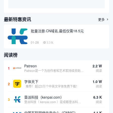
最新特惠资讯
更多

批量注册.CN域名,最低仅需18.5元
01-28
3.3 K
阅读榜
Patreon
2.2 W
1
Patreon是一个为创作者和艺术家持续资助项目的筹款平台。成千上万的漫画创作者、游戏开发者、播客、音乐家和其他人以一种即时、互动和亲密的方式与粉丝接触和培养。Patreon打算改变人们为其工作获得报酬的方式，从广告支持的创作转向来自粉丝的...
阅读
字体天下
1.0 W
2
推荐！超过3万个中英文字体免费下载！
阅读
垦派科技（kenpai.com）
6.3 K
3
垦派科技（ kenpai.com ）是成都垦派科技有限公司旗下互联网基础资源服务平台，公司于2012年在中国成都成立，公司创始人团队深耕互联网基础资源领域20余年，拥有丰富的产品、运营、客户服务经验。 垦派产品 公司围绕互联网核心基础资源 ...
阅读
中国互联网络信息中心（CNNIC）
4.1 K