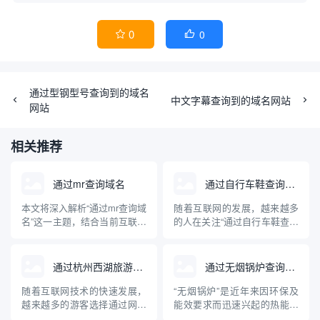
0
0


通过型钢型号查询到的域名
中文字幕查询到的域名网站
网站
相关推荐
通过mr查询域名
通过自行车鞋查询域名
本文将深入解析“通过mr查询域
随着互联网的发展，越来越多
名”这一主题，结合当前互联网
的人在关注“通过自行车鞋查询
域名管理与查询技术，讲述
域名”这一问题。这背后不仅涉
MR（Mail Relay/Message
及到行业产品在网络上的独特
Relay）在域名解析中的实际
标识，更牵扯到企业品牌建
通过杭州西湖旅游查询域名
通过无烟锅炉查询到的域名网站
用途和常见方法，并介绍相关
设、电子商务及网络安全等多
的专业工具与操作步骤。文章
重维度。本文将系统科普通过
随着互联网技术的快速发展，
“无烟锅炉”是近年来因环保及
内容兼顾理论与实操，旨在帮
自行车鞋查询域名的实际含
越来越多的游客选择通过网络
能效要求而迅速兴起的热能设
助读者...
义、操作方法、关联知识及其
获取旅游信息。杭州西湖作为
备。随着网络信息透明度的提