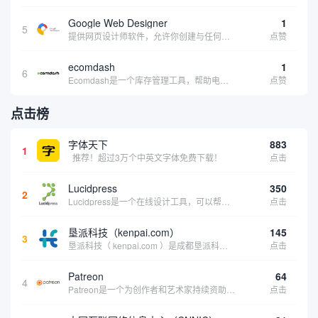
Google Web Designer
1
5
提供网页设计师软件，允许你创建与任何设备兼容的、有吸引力的HTML5网站。它具有预编程的网页组件、事件和页面、简单场景动画、3D内容创建、内容创建工具和谷歌集成等功能。内容创建工具包括形状和笔工具、标签工具和梯度编辑工具。
点赞
ecomdash
1
6
Ecomdash是一个库存管理工具，帮助电子商务企业主实现在线运营的自动化。这个工具使在线零售商有能力将与库存、运输和产品上市有关的繁琐任务自动化。卖家可以从一个方便的仪表盘上管理各种多渠道功能。
点赞
点击榜
字体天下
883
1
推荐！超过3万个中英文字体免费下载！
点击
Lucidpress
350
2
Lucidpress是一个在线设计工具，可以帮助你快速创建专业的、令人惊叹的数字视觉内容，只需点击一个按钮就可以在线发布、打印或通过社交媒体分享。现在就下载，从试用版开始，让你看起来和感觉像个设计天才。
点击
垦派科技（kenpai.com）
145
3
垦派科技（ kenpai.com ）是成都垦派科技有限公司旗下互联网基础资源服务平台，公司于2012年在中国成都成立，公司创始人团队深耕互联网基础资源领域20余年，拥有丰富的产品、运营、客户服务经验。 垦派产品 公司围绕互联网核心基础资源 ...
点击
Patreon
64
4
Patreon是一个为创作者和艺术家持续资助项目的筹款平台。成千上万的漫画创作者、游戏开发者、播客、音乐家和其他人以一种即时、互动和亲密的方式与粉丝接触和培养。Patreon打算改变人们为其工作获得报酬的方式，从广告支持的创作转向来自粉丝的...
点击