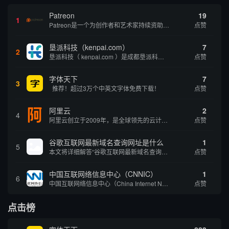
Patreon
19
1
Patreon是一个为创作者和艺术家持续资助项目的筹款平台。成千上万的漫画创作者、游戏开发者、播客、音乐家和其他人以一种即时、互动和亲密的方式与粉丝接触和培养。Patreon打算改变人们为其工作获得报酬的方式，从广告支持的创作转向来自粉丝的...
点赞
垦派科技（kenpai.com）
7
2
垦派科技（ kenpai.com ）是成都垦派科技有限公司旗下互联网基础资源服务平台，公司于2012年在中国成都成立，公司创始人团队深耕互联网基础资源领域20余年，拥有丰富的产品、运营、客户服务经验。 垦派产品 公司围绕互联网核心基础资源 ...
点赞
字体天下
7
3
推荐！超过3万个中英文字体免费下载！
点赞
阿里云
2
4
阿里云创立于2009年，是全球领先的云计算及人工智能科技公司，致力于以在线公共服务的方式，提供安全、可靠的计算和数据处理能力，让计算和人工智能成为普惠科技。阿里云服务着制造、金融、政务、交通、医疗、电信、能源等众多领域的企业，包括中国联通、...
点赞
谷歌互联网最新域名查询网址是什么
1
5
本文将详细解答“谷歌互联网最新域名查询网址是什么”这一常见问题，介绍谷歌官方域名查询及WHOIS服务的现状，并科普互联网域名基础知识、查询方式及实用建议，帮助用户正确掌握域名检索的方法，安全合理地获取所需信息。
点赞
中国互联网络信息中心（CNNIC）
1
6
中国互联网络信息中心（China Internet Network Information Center，简称CNNIC）于1997年6月3日组建，现为工业和信息化部直属事业单位，行使国家互联网络信息中心职责。 作为中国信息社会重要的基础设...
点赞
点击榜