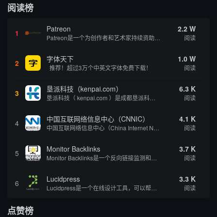
阅读榜
Patreon
2.2 W
1
Patreon是一个为创作者和艺术家持续资助项目的筹款平台。成千上万的漫画创作者、游戏开发者、播客、音乐家和其他人以一种即时、互动和亲密的方式与粉丝接触和培养。Patreon打算改变人们为其工作获得报酬的方式，从广告支持的创作转向来自粉丝的...
阅读
字体天下
1.0 W
2
推荐！超过3万个中英文字体免费下载！
阅读
垦派科技（kenpai.com）
6.3 K
3
垦派科技（ kenpai.com ）是成都垦派科技有限公司旗下互联网基础资源服务平台，公司于2012年在中国成都成立，公司创始人团队深耕互联网基础资源领域20余年，拥有丰富的产品、运营、客户服务经验。 垦派产品 公司围绕互联网核心基础资源 ...
阅读
中国互联网络信息中心（CNNIC）
4.1 K
4
中国互联网络信息中心（China Internet Network Information Center，简称CNNIC）于1997年6月3日组建，现为工业和信息化部直属事业单位，行使国家互联网络信息中心职责。 作为中国信息社会重要的基础设...
阅读
Monitor Backlinks
3.7 K
5
Monitor Backlinks是一个反向链接监测和分析工具，网络营销人员用来分析他们自己的网站或竞争对手的网站的反向链接。该工具定期发送关于你的网站的新链接、破损或旧的反向链接、竞争对手的链接情况和更好的SEO想法的更新。各种反向链接指...
阅读
Lucidpress
3.3 K
6
Lucidpress是一个在线设计工具，可以帮助你快速创建专业的、令人惊叹的数字视觉内容，只需点击一个按钮就可以在线发布、打印或通过社交媒体分享。现在就下载，从试用版开始，让你看起来和感觉像个设计天才。
阅读
点赞榜