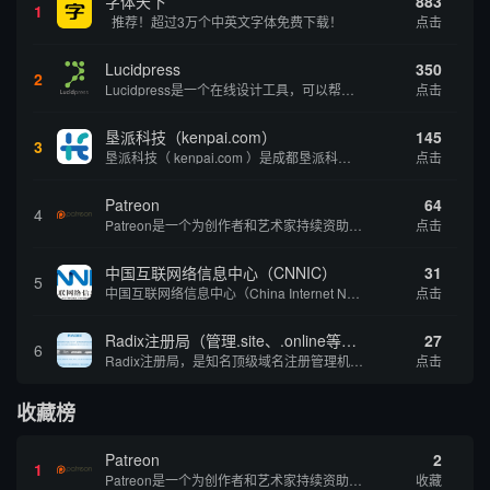
字体天下
883
1
推荐！超过3万个中英文字体免费下载！
点击
Lucidpress
350
2
Lucidpress是一个在线设计工具，可以帮助你快速创建专业的、令人惊叹的数字视觉内容，只需点击一个按钮就可以在线发布、打印或通过社交媒体分享。现在就下载，从试用版开始，让你看起来和感觉像个设计天才。
点击
垦派科技（kenpai.com）
145
3
垦派科技（ kenpai.com ）是成都垦派科技有限公司旗下互联网基础资源服务平台，公司于2012年在中国成都成立，公司创始人团队深耕互联网基础资源领域20余年，拥有丰富的产品、运营、客户服务经验。 垦派产品 公司围绕互联网核心基础资源 ...
点击
Patreon
64
4
Patreon是一个为创作者和艺术家持续资助项目的筹款平台。成千上万的漫画创作者、游戏开发者、播客、音乐家和其他人以一种即时、互动和亲密的方式与粉丝接触和培养。Patreon打算改变人们为其工作获得报酬的方式，从广告支持的创作转向来自粉丝的...
点击
中国互联网络信息中心（CNNIC）
31
5
中国互联网络信息中心（China Internet Network Information Center，简称CNNIC）于1997年6月3日组建，现为工业和信息化部直属事业单位，行使国家互联网络信息中心职责。 作为中国信息社会重要的基础设...
点击
Radix注册局（管理.site、.online等顶级域名）
27
6
Radix注册局，是知名顶级域名注册管理机构，目前已有：.SITE,.ONLINE,.STORE,.TECH,.FUN,.WEBSITE,.SPACE,.PRESS,.UNO,和.HOST域名通过中国工业和信息化部备案。
点击
收藏榜
Patreon
2
1
Patreon是一个为创作者和艺术家持续资助项目的筹款平台。成千上万的漫画创作者、游戏开发者、播客、音乐家和其他人以一种即时、互动和亲密的方式与粉丝接触和培养。Patreon打算改变人们为其工作获得报酬的方式，从广告支持的创作转向来自粉丝的...
收藏