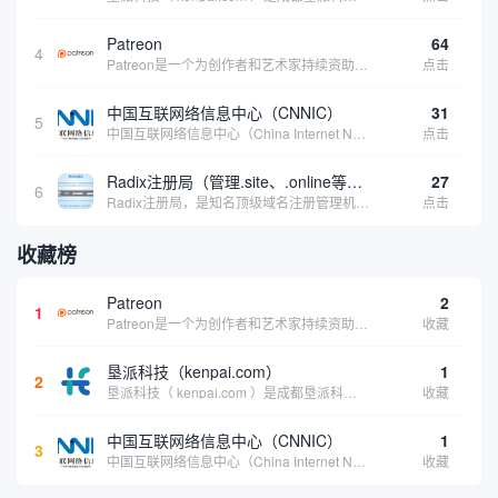
Patreon
64
4
Patreon是一个为创作者和艺术家持续资助项目的筹款平台。成千上万的漫画创作者、游戏开发者、播客、音乐家和其他人以一种即时、互动和亲密的方式与粉丝接触和培养。Patreon打算改变人们为其工作获得报酬的方式，从广告支持的创作转向来自粉丝的...
点击
中国互联网络信息中心（CNNIC）
31
5
中国互联网络信息中心（China Internet Network Information Center，简称CNNIC）于1997年6月3日组建，现为工业和信息化部直属事业单位，行使国家互联网络信息中心职责。 作为中国信息社会重要的基础设...
点击
Radix注册局（管理.site、.online等顶级域名）
27
6
Radix注册局，是知名顶级域名注册管理机构，目前已有：.SITE,.ONLINE,.STORE,.TECH,.FUN,.WEBSITE,.SPACE,.PRESS,.UNO,和.HOST域名通过中国工业和信息化部备案。
点击
收藏榜
Patreon
2
1
Patreon是一个为创作者和艺术家持续资助项目的筹款平台。成千上万的漫画创作者、游戏开发者、播客、音乐家和其他人以一种即时、互动和亲密的方式与粉丝接触和培养。Patreon打算改变人们为其工作获得报酬的方式，从广告支持的创作转向来自粉丝的...
收藏
垦派科技（kenpai.com）
1
2
垦派科技（ kenpai.com ）是成都垦派科技有限公司旗下互联网基础资源服务平台，公司于2012年在中国成都成立，公司创始人团队深耕互联网基础资源领域20余年，拥有丰富的产品、运营、客户服务经验。 垦派产品 公司围绕互联网核心基础资源 ...
收藏
中国互联网络信息中心（CNNIC）
1
3
中国互联网络信息中心（China Internet Network Information Center，简称CNNIC）于1997年6月3日组建，现为工业和信息化部直属事业单位，行使国家互联网络信息中心职责。 作为中国信息社会重要的基础设...
收藏