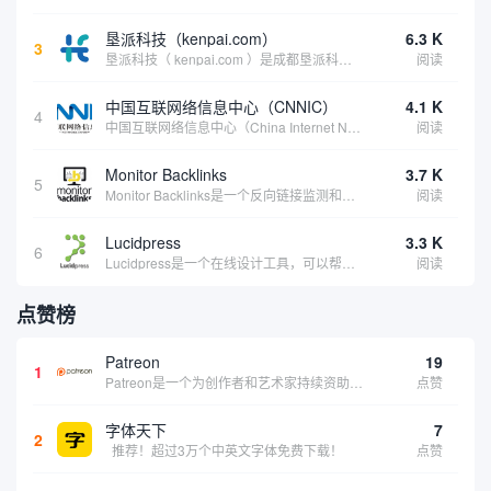
垦派科技（kenpai.com）
6.3 K
3
垦派科技（ kenpai.com ）是成都垦派科技有限公司旗下互联网基础资源服务平台，公司于2012年在中国成都成立，公司创始人团队深耕互联网基础资源领域20余年，拥有丰富的产品、运营、客户服务经验。 垦派产品 公司围绕互联网核心基础资源 ...
阅读
中国互联网络信息中心（CNNIC）
4.1 K
4
中国互联网络信息中心（China Internet Network Information Center，简称CNNIC）于1997年6月3日组建，现为工业和信息化部直属事业单位，行使国家互联网络信息中心职责。 作为中国信息社会重要的基础设...
阅读
Monitor Backlinks
3.7 K
5
Monitor Backlinks是一个反向链接监测和分析工具，网络营销人员用来分析他们自己的网站或竞争对手的网站的反向链接。该工具定期发送关于你的网站的新链接、破损或旧的反向链接、竞争对手的链接情况和更好的SEO想法的更新。各种反向链接指...
阅读
Lucidpress
3.3 K
6
Lucidpress是一个在线设计工具，可以帮助你快速创建专业的、令人惊叹的数字视觉内容，只需点击一个按钮就可以在线发布、打印或通过社交媒体分享。现在就下载，从试用版开始，让你看起来和感觉像个设计天才。
阅读
点赞榜
Patreon
19
1
Patreon是一个为创作者和艺术家持续资助项目的筹款平台。成千上万的漫画创作者、游戏开发者、播客、音乐家和其他人以一种即时、互动和亲密的方式与粉丝接触和培养。Patreon打算改变人们为其工作获得报酬的方式，从广告支持的创作转向来自粉丝的...
点赞
字体天下
7
2
推荐！超过3万个中英文字体免费下载！
点赞