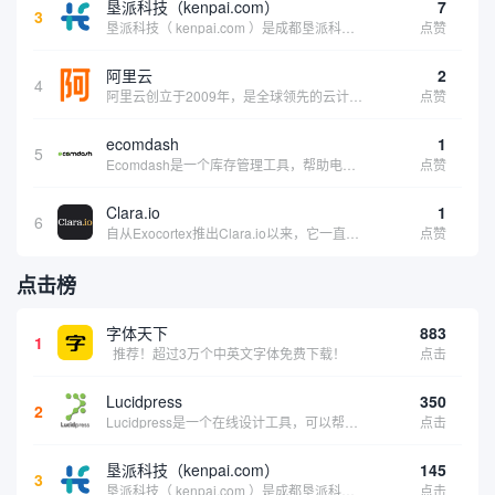
垦派科技（kenpai.com）
7
3
垦派科技（ kenpai.com ）是成都垦派科技有限公司旗下互联网基础资源服务平台，公司于2012年在中国成都成立，公司创始人团队深耕互联网基础资源领域20余年，拥有丰富的产品、运营、客户服务经验。 垦派产品 公司围绕互联网核心基础资源 ...
点赞
阿里云
2
4
阿里云创立于2009年，是全球领先的云计算及人工智能科技公司，致力于以在线公共服务的方式，提供安全、可靠的计算和数据处理能力，让计算和人工智能成为普惠科技。阿里云服务着制造、金融、政务、交通、医疗、电信、能源等众多领域的企业，包括中国联通、...
点赞
ecomdash
1
5
Ecomdash是一个库存管理工具，帮助电子商务企业主实现在线运营的自动化。这个工具使在线零售商有能力将与库存、运输和产品上市有关的繁琐任务自动化。卖家可以从一个方便的仪表盘上管理各种多渠道功能。
点赞
Clara.io
1
6
自从Exocortex推出Clara.io以来，它一直是三维市场的一个轰动。一个完全免费的三维计算机图形软件，它可以在任何兼容设备上的任何支持webGL的浏览器上运行，甚至是安卓系统。它允许设计师建模、制作动画、渲染和分享三维内容，其强大的...
点赞
点击榜
字体天下
883
1
推荐！超过3万个中英文字体免费下载！
点击
Lucidpress
350
2
Lucidpress是一个在线设计工具，可以帮助你快速创建专业的、令人惊叹的数字视觉内容，只需点击一个按钮就可以在线发布、打印或通过社交媒体分享。现在就下载，从试用版开始，让你看起来和感觉像个设计天才。
点击
垦派科技（kenpai.com）
145
3
垦派科技（ kenpai.com ）是成都垦派科技有限公司旗下互联网基础资源服务平台，公司于2012年在中国成都成立，公司创始人团队深耕互联网基础资源领域20余年，拥有丰富的产品、运营、客户服务经验。 垦派产品 公司围绕互联网核心基础资源 ...
点击