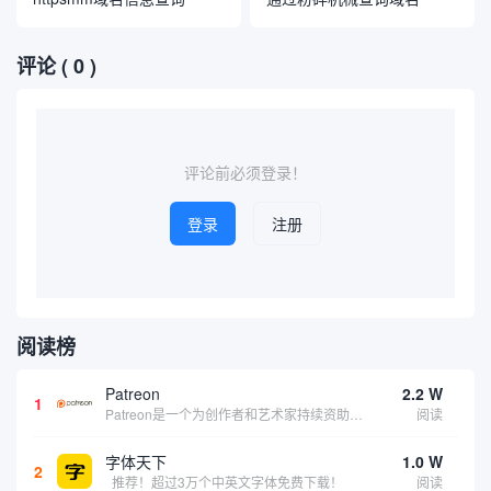
评论
( 0 )
评论前必须登录！
登录
注册
阅读榜
Patreon
2.2 W
1
Patreon是一个为创作者和艺术家持续资助项目的筹款平台。成千上万的漫画创作者、游戏开发者、播客、音乐家和其他人以一种即时、互动和亲密的方式与粉丝接触和培养。Patreon打算改变人们为其工作获得报酬的方式，从广告支持的创作转向来自粉丝的...
阅读
字体天下
1.0 W
2
推荐！超过3万个中英文字体免费下载！
阅读