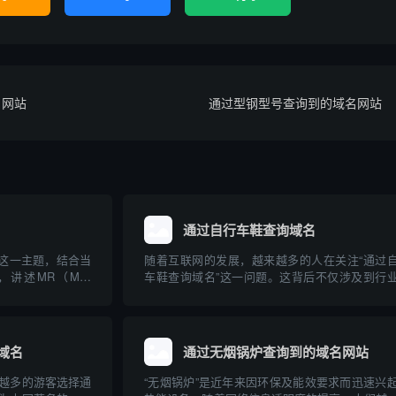
名网站
通过型钢型号查询到的域名网站
通过自行车鞋查询域名
”这一主题，结合当
随着互联网的发展，越来越多的人在关注“通过
述MR（Mail
车鞋查询域名”这一问题。这背后不仅涉及到行
域名解析中的实际用途和
品在网络上的独特标识，更牵扯到企业品牌建设
与操作步骤。文章
子商务及网络安全等多重维度。本文将系统科普
..
自行车鞋查询域名的实际含义、操作方法、关联
及其对自行...
域名
通过无烟锅炉查询到的域名网站
越多的游客选择通
“无烟锅炉”是近年来因环保及能效要求而迅速兴