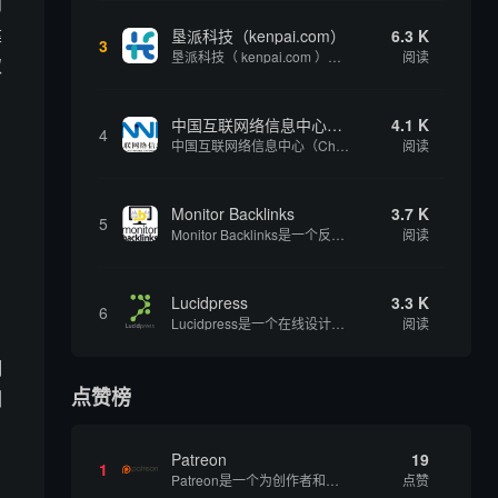
问
建
垦派科技（kenpai.com）
6.3 K
3
垦派科技（ kenpai.com ）是成都垦派科技有限公司旗下互联网基础资源服务平台，公司于2012年在中国成都成立，公司创始人团队深耕互联网基础资源领域20余年，拥有丰富的产品、运营、客户服务经验。 垦派产品 公司围绕互联网核心基础资源 ...
阅读
取
中国互联网络信息中心（CNNIC）
4.1 K
4
中国互联网络信息中心（China Internet Network Information Center，简称CNNIC）于1997年6月3日组建，现为工业和信息化部直属事业单位，行使国家互联网络信息中心职责。 作为中国信息社会重要的基础设...
阅读
Monitor Backlinks
3.7 K
5
Monitor Backlinks是一个反向链接监测和分析工具，网络营销人员用来分析他们自己的网站或竞争对手的网站的反向链接。该工具定期发送关于你的网站的新链接、破损或旧的反向链接、竞争对手的链接情况和更好的SEO想法的更新。各种反向链接指...
阅读
Lucidpress
3.3 K
6
Lucidpress是一个在线设计工具，可以帮助你快速创建专业的、令人惊叹的数字视觉内容，只需点击一个按钮就可以在线发布、打印或通过社交媒体分享。现在就下载，从试用版开始，让你看起来和感觉像个设计天才。
阅读
拥
点赞榜
例
Patreon
19
1
Patreon是一个为创作者和艺术家持续资助项目的筹款平台。成千上万的漫画创作者、游戏开发者、播客、音乐家和其他人以一种即时、互动和亲密的方式与粉丝接触和培养。Patreon打算改变人们为其工作获得报酬的方式，从广告支持的创作转向来自粉丝的...
点赞