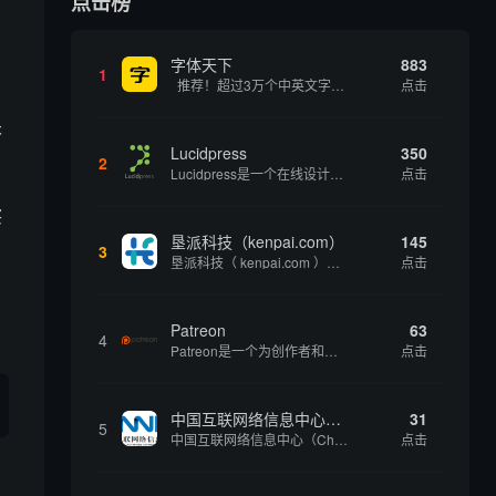
点击榜
字体天下
883
1
推荐！超过3万个中英文字体免费下载！
点击
未
Lucidpress
350
2
Lucidpress是一个在线设计工具，可以帮助你快速创建专业的、令人惊叹的数字视觉内容，只需点击一个按钮就可以在线发布、打印或通过社交媒体分享。现在就下载，从试用版开始，让你看起来和感觉像个设计天才。
点击
察
垦派科技（kenpai.com）
145
3
垦派科技（ kenpai.com ）是成都垦派科技有限公司旗下互联网基础资源服务平台，公司于2012年在中国成都成立，公司创始人团队深耕互联网基础资源领域20余年，拥有丰富的产品、运营、客户服务经验。 垦派产品 公司围绕互联网核心基础资源 ...
点击
Patreon
63
4
Patreon是一个为创作者和艺术家持续资助项目的筹款平台。成千上万的漫画创作者、游戏开发者、播客、音乐家和其他人以一种即时、互动和亲密的方式与粉丝接触和培养。Patreon打算改变人们为其工作获得报酬的方式，从广告支持的创作转向来自粉丝的...
点击
中国互联网络信息中心（CNNIC）
31
5
中国互联网络信息中心（China Internet Network Information Center，简称CNNIC）于1997年6月3日组建，现为工业和信息化部直属事业单位，行使国家互联网络信息中心职责。 作为中国信息社会重要的基础设...
点击