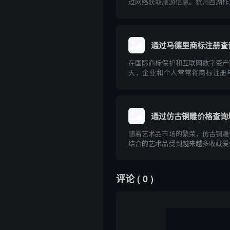
过网络获取旅游信息。杭州西湖作
胜地，拥有丰富的旅游信息资源。
过互联网查询杭州西湖的旅游相关
理规划出行提供专业的指导意见。
通过马德里商标注册查
在国际商标保护和互联网数字资产
天，企业和个人常常将商标注册
合。通过马德里商标注册体系查询
布局和防止知识产权纠纷的重要一
德里商标注册的基本流程、与域名
如何有效利用...
通过仿古铜雕价格查询
随着艺术品市场的繁荣，仿古铜雕
结合的艺术品受到越来越多收藏爱
注。对于意欲入手仿古铜雕的人来
格及相关查询方式变得尤为重要。
过互联网进行仿古铜雕价格查询，
评论
( 0 )
价格查询域...