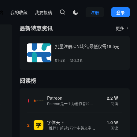
本站
我的收藏
我要投稿
注册
登录

最新特惠资讯
更多

批量注册.CN域名,最低仅需18.5元
01-28
3.3 K
阅读榜
Patreon
2.2 W
1
挥
Patreon是一个为创作者和艺术家持续资助项目的筹款平台。成千上万的漫画创作者、游戏开发者、播客、音乐家和其他人以一种即时、互动和亲密的方式与粉丝接触和培养。Patreon打算改变人们为其工作获得报酬的方式，从广告支持的创作转向来自粉丝的...
阅读
字体天下
1.0 W
2
推荐！超过3万个中英文字体免费下载！
阅读