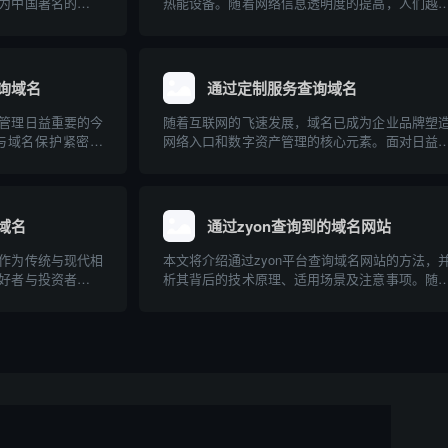
为中国著名的旅游
热能设备。随着网络信息透明度的提高，人们越
本文将介绍如何通
多地通过互联网查询、比较各种无烟锅炉产品
域名，并为游客合
牌。本文介绍了与无烟锅炉相关的主要专业网站
特点，并针对无烟锅炉的原理、应用及选购建议
了深入科普...
询域名
通过定制服务查询域名
管理日益重要的今
随着互联网的飞速发展，域名已成为企业品牌塑
与域名保护紧密结
网络入口和数字资产管理的核心元素。面对日益
域名，是品牌全球
的域名注册需求和复杂的市场“抢注”环境，传统
环。本文介绍了马
名查询方式正逐渐暴露出局限性。相比之下，基
查询的关联，以及
数据和多样化需求定制的查询服务，能够为用户
更高效、...
域名
通过zyon查询到的域名网站
作为传统与现代相
本文将介绍通过zyon平台查询域名网站的方法，
好者与投资者的关
析其背后的技术原理、适用场景及注意事项。随
说，了解其市场价
联网的发展，域名信息在网络安全、品牌保护和
本文将介绍如何通
追踪等领域日益重要，掌握高效的域名查询方式
并推荐几个相关的
广大技术人员和普通用户的需求。本文将以专业
俗的角...