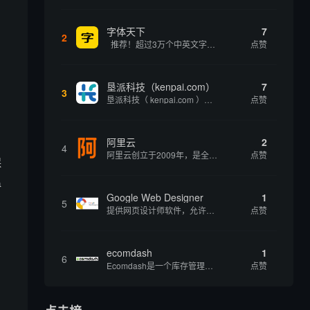
，
字体天下
7
2
推荐！超过3万个中英文字体免费下载！
点赞
垦派科技（kenpai.com）
7
3
垦派科技（ kenpai.com ）是成都垦派科技有限公司旗下互联网基础资源服务平台，公司于2012年在中国成都成立，公司创始人团队深耕互联网基础资源领域20余年，拥有丰富的产品、运营、客户服务经验。 垦派产品 公司围绕互联网核心基础资源 ...
点赞
阿里云
2
4
阿里云创立于2009年，是全球领先的云计算及人工智能科技公司，致力于以在线公共服务的方式，提供安全、可靠的计算和数据处理能力，让计算和人工智能成为普惠科技。阿里云服务着制造、金融、政务、交通、医疗、电信、能源等众多领域的企业，包括中国联通、...
点赞
保
温
Google Web Designer
1
5
提供网页设计师软件，允许你创建与任何设备兼容的、有吸引力的HTML5网站。它具有预编程的网页组件、事件和页面、简单场景动画、3D内容创建、内容创建工具和谷歌集成等功能。内容创建工具包括形状和笔工具、标签工具和梯度编辑工具。
点赞
ecomdash
1
，
6
Ecomdash是一个库存管理工具，帮助电子商务企业主实现在线运营的自动化。这个工具使在线零售商有能力将与库存、运输和产品上市有关的繁琐任务自动化。卖家可以从一个方便的仪表盘上管理各种多渠道功能。
点赞
，