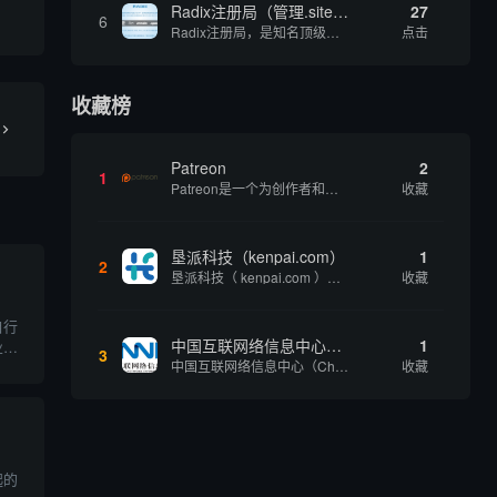
Radix注册局（管理.site、.online等顶级域名）
27
6
Radix注册局，是知名顶级域名注册管理机构，目前已有：.SITE,.ONLINE,.STORE,.TECH,.FUN,.WEBSITE,.SPACE,.PRESS,.UNO,和.HOST域名通过中国工业和信息化部备案。
点击
收藏榜
Patreon
2
1
Patreon是一个为创作者和艺术家持续资助项目的筹款平台。成千上万的漫画创作者、游戏开发者、播客、音乐家和其他人以一种即时、互动和亲密的方式与粉丝接触和培养。Patreon打算改变人们为其工作获得报酬的方式，从广告支持的创作转向来自粉丝的...
收藏
垦派科技（kenpai.com）
1
2
垦派科技（ kenpai.com ）是成都垦派科技有限公司旗下互联网基础资源服务平台，公司于2012年在中国成都成立，公司创始人团队深耕互联网基础资源领域20余年，拥有丰富的产品、运营、客户服务经验。 垦派产品 公司围绕互联网核心基础资源 ...
收藏
自行
中国互联网络信息中心（CNNIC）
1
业产
3
中国互联网络信息中心（China Internet Network Information Center，简称CNNIC）于1997年6月3日组建，现为工业和信息化部直属事业单位，行使国家互联网络信息中心职责。 作为中国信息社会重要的基础设...
收藏
、电
通过
知识
起的